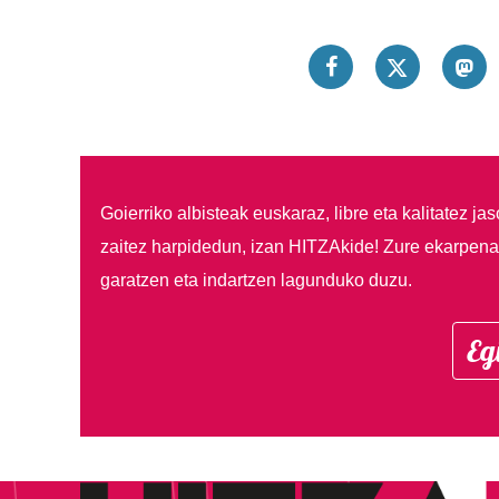
Goierriko albisteak euskaraz, libre eta kalitatez ja
zaitez harpidedun, izan HITZAkide!
Zure ekarpenar
garatzen eta indartzen lagunduko duzu.
Eg