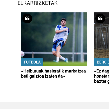
ELKARRIZKETAK
FUTBOLA
BERO 
«Helburuak hasieratik markatzea
«Ez dag
beti gaiztoa izaten da»
honetar
bazter 