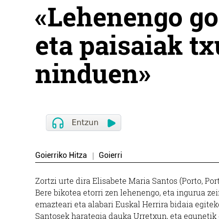
«Lehenengo goi
eta paisaiak tx
ninduen»
Goierriko Hitza
Goierri
Zortzi urte dira Elisabete Maria Santos (Porto, Port
Bere bikotea etorri zen lehenengo, eta ingurua zei
emazteari eta alabari Euskal Herrira bidaia egitek
Santosek harategia dauka Urretxun, eta egunetik 