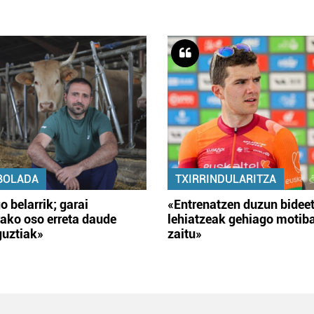
BOLADA
TXIRRINDULARITZA
o belarrik; garai
«Entrenatzen duzun bidee
ako oso erreta daude
lehiatzeak gehiago motib
guztiak»
zaitu»