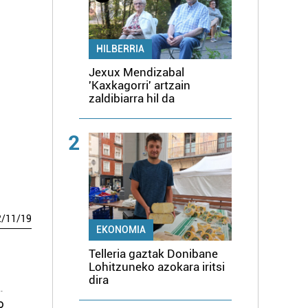
HILBERRIA
Jexux Mendizabal
'Kaxkagorri' artzain
zaldibiarra hil da
2
2
/
11
/
19
EKONOMIA
Telleria gaztak Donibane
Lohitzuneko azokara iritsi
dira
.
o