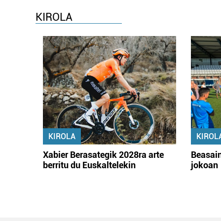
KIROLA
KIROLA
KIROL
Xabier Berasategik 2028ra arte
Beasain
berritu du Euskaltelekin
jokoan