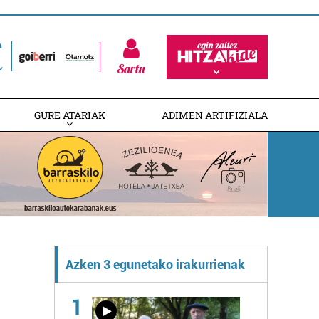
Sartu
GURE ATARIAK
ADIMEN ARTIFIZIALA
Azken 3 egunetako irakurrienak
1