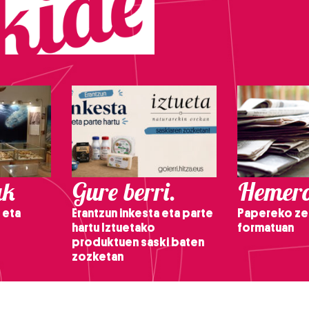
ak
Gure berri.
Hemero
 eta
Erantzun inkesta eta parte
Papereko ze
hartu Iztuetako
formatuan
produktuen saski baten
zozketan