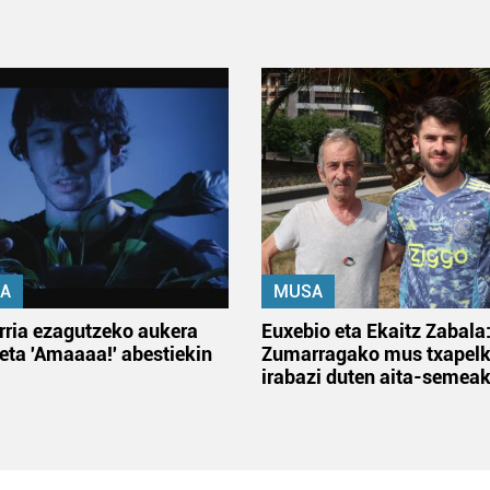
A
MUSA
rria ezagutzeko aukera
Euxebio eta Ekaitz Zabala
 eta 'Amaaaa!' abestiekin
Zumarragako mus txapelk
irabazi duten aita-semea