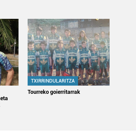
TXIRRINDULARITZA
:
Tourreko goierritarrak
eta
k