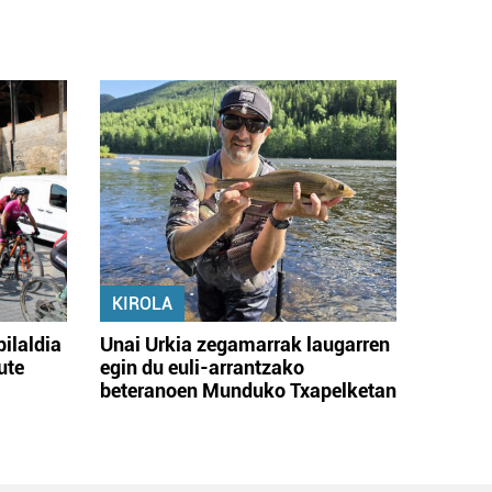
KIROLA
bilaldia
Unai Urkia zegamarrak laugarren
ute
egin du euli-arrantzako
beteranoen Munduko Txapelketan