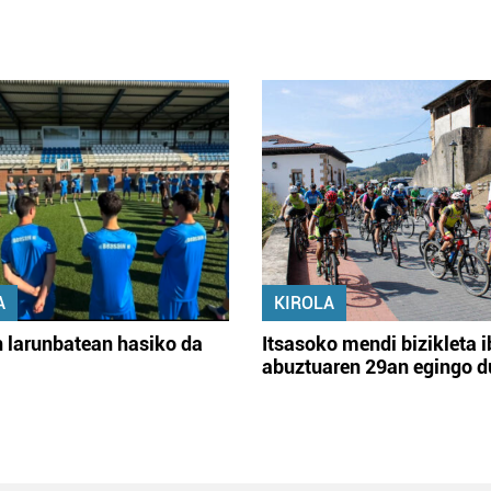
A
KIROLA
 larunbatean hasiko da
Itsasoko mendi bizikleta i
abuztuaren 29an egingo d