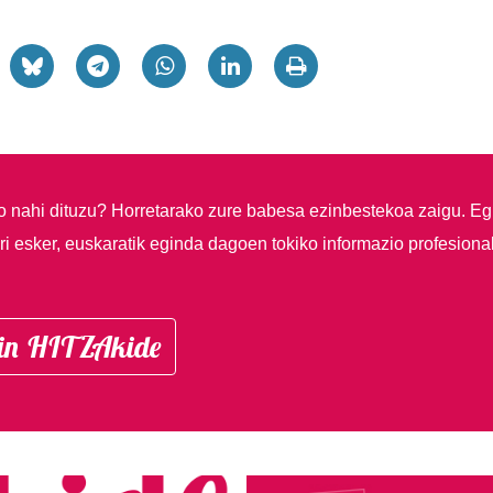
so nahi dituzu?
Horretarako zure babesa ezinbestekoa zaigu. Eg
i esker, euskaratik eginda dagoen tokiko informazio profesiona
in HITZAkide