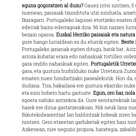
eguna gogoratzen al duzu?
Gauez iritsi nintzen, 5
nuenean, paisaiak txundituta utzi ninduela, ame
Ikaragarri. Portugaleko lagunei etortzeko esaten
ederrak baino ederragoak dira. Ni bizi naizen lur
bezain oparoa.
Euskal Herriko paisaiak eta natur
gure hango lurraldean ez du elurrik egiten.
Beste 
Portugaleko janariak egiten ditugu, batik bat. Aitz
arroza kubatar erara edo nahaskiak tortillen orde
gara onddo nahaskiak egiten.
Portugaletik Urretx
gara, eta gustura hurbilduko nuke Urretxura Zuma
ematen nuen hondartzako pasealekutik. Hori da, s
dudana. Tira, bakailaoa ere gustura ekarriko nuke
eta ezin hobeto hartu gaituzte.
Egun, oro har, nol
egoera nahiko antzekoa da. Gure senitartekoak lan
haiek ere dirua gastatzerakoan. Nik neuk lana nue
Bikotekidearentzat lan baldintzak hobeak ziren hem
nintzen. Gero etxeetan garbiketak egiten hasi nint
Azkenean, nire negozio propioa, harategia, zabal