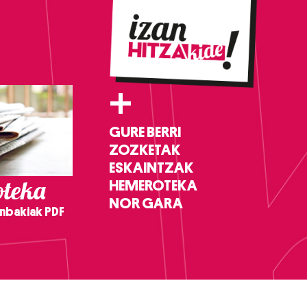
+
GURE BERRI
ZOZKETAK
ESKAINTZAK
teka
HEMEROTEKA
NOR GARA
nbakiak PDF