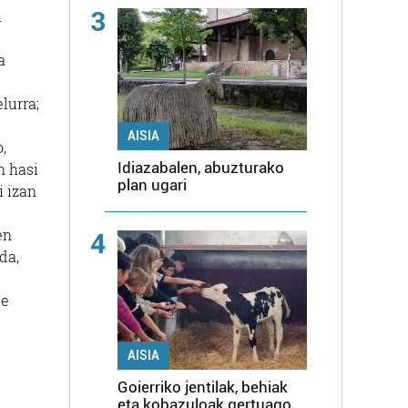
3
i
a
lurra;
AISIA
,
Idiazabalen, abuzturako
n hasi
plan ugari
i izan
en
4
da,
te
AISIA
Goierriko jentilak, behiak
eta kobazuloak gertuago,