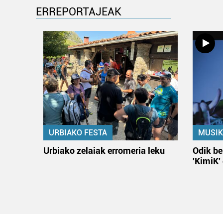
ERREPORTAJEAK
URBIAKO FESTA
MUSIK
Urbiako zelaiak erromeria leku
Odik be
'KimiK'