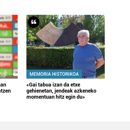
MEMORIA HISTORIKOA
tan
«Gai tabua izan da etxe
atzen
gehienetan, jendeak azkeneko
momentuan hitz egin du»