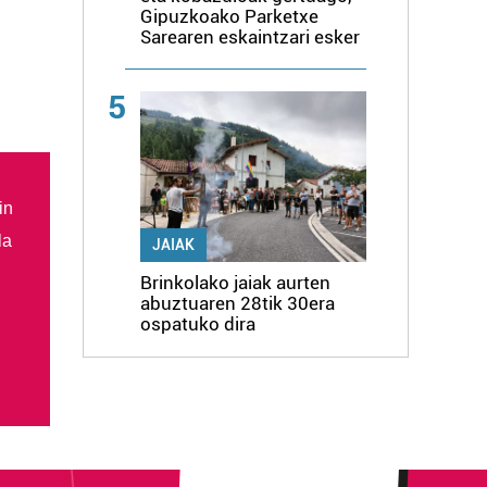
Gipuzkoako Parketxe
Sarearen eskaintzari esker
5
in
la
JAIAK
Brinkolako jaiak aurten
abuztuaren 28tik 30era
ospatuko dira