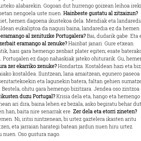
 urteko alabarekin. Gogoan dut hurrengo goizean leihoa irek
tsetan nengoela uste nuen.
Hainbeste gustatu al zitzaizun?
 diet, hemen dagoena ikustekoa dela. Mendiak eta landaredi
raldean eukaliptoa da nagusi baina, landaredia ez da hemen
a eramango al zenituzke Portugalera?
Bai, dudarik gabe. Eta e
zerbait eramango al zenuke?
Hainbat janari. Gure etxean
itik, hasi gara hemengo zenbait plater egiten; esate baterako
z. Portugalen ez dago nahaskiak jateko ohiturarik. Gu, heme
ura zer ekarriko zenuke?
Hondartza. Kostaldean hazi eta biz
iako kostaldea. Iluntzean, lana amaitzean, egunero paseoa
enitartekoekin eta lagunekin batera, faltan gehien sumatz
. Bestela, ohitu gara hemengo bizitzara. Jendea oso zintzoa 
a ikusten duzu Portugal?
Krisia dela eta, hango eta hemengo
ean ari dira, baina lehen ez bezala, asko begiratu behar du
n han, baita nire senarrak ere.
Zer dela eta etorri zineten?
en. Ni, iritsi nintzenean, bi urtez gaztelera ikasten aritu
zen, eta jarraian harategi batean jardun nuen hiru urtez.
du nuen. Oso gustura nago.