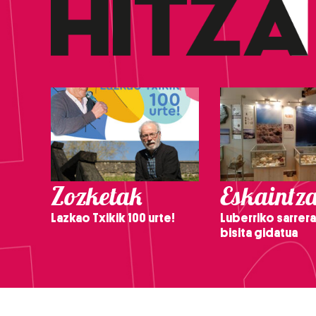
Zozketak
Eskaintz
Lazkao Txikik 100 urte!
Luberriko sarrera
bisita gidatua