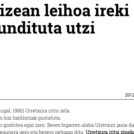
zean leihoa ireki
undituta utzi
201
ugal, 1980) Urretxura iritsi zela.
n bizi baldintzak gustatuta,
o gonbitea egin zien. Beren bigarren alaba Urretxun jaioa da
egunera gero eta bezero gehiago ditu.
Urretxura iritsi zinek