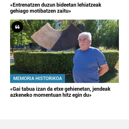
«Entrenatzen duzun bideetan lehiatzeak
gehiago motibatzen zaitu»
MEMORIA HISTORIKOA
«Gai tabua izan da etxe gehienetan, jendeak
azkeneko momentuan hitz egin du»