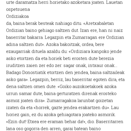
urte daramatza herri horietako azoketara joaten.
Lauetan
ospetsuena
Ordiziakoa
da, baina berak besteak nahiago ditu. «Aretxabaletan
Ordizian baino gehiago saltzen dut. Izan ere, han ni naiz
baserritar bakarra. Legazpin eta Zumarragan ere Ordizian
adina saltzen dut». Azoka bakoitzak, ordea, bere
ezaugarriak dituela azaldu du: «Ordiziara kanpoko jende
asko etortzen da eta horiek beti erosten dute berezia
iruditzen zaien zer edo zer: sagar onak, intxaur onak…
Badago Donostiatik etortzen den jendea, baina saltzaileak
asko gara». Legazpin, berriz, lau baserritar egoten dira, eta
dena saltzen omen dute. «Goiko auzokoetakoek azoka
urrun samar dute, baina gerturatzen direnak erosteko
asmoz joaten dira». Zumarragakoa larunbat goizetan
izaten da eta «horrek, gazte jendea erakartzen du». Lau
horiez gain, ez du azoka gehiagotara joateko asmorik.
«Ezin dut! Etxea ere eraman behar da!», dio. Baserritarren
lana oso gogorra den arren, garai batean baino