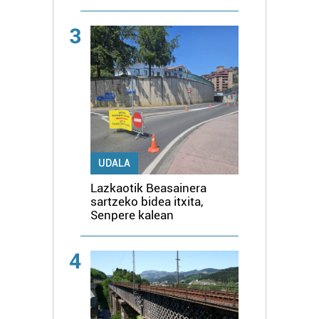
3
UDALA
Lazkaotik Beasainera
sartzeko bidea itxita,
Senpere kalean
4