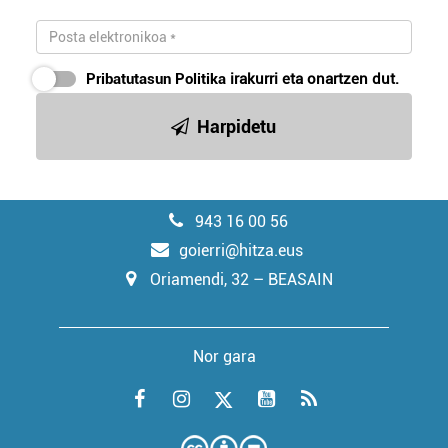
Pribatutasun Politika
irakurri eta onartzen dut.
Harpidetu
943 16 00 56
goierri@hitza.eus
Oriamendi, 32 – BEASAIN
Nor gara