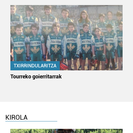
TXIRRINDULARITZA
Tourreko goierritarrak
KIROLA