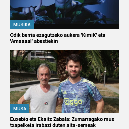
MUSIKA
Odik berria ezagutzeko aukera 'KimiK' eta
'Amaaaa!' abestiekin
MUSA
Euxebio eta Ekaitz Zabala: Zumarragako mus
txapelketa irabazi duten aita-semeak