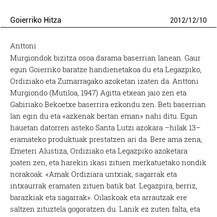
Goierriko Hitza
2012
/
12
/
10
Anttoni
Murgiondok bizitza osoa darama baserrian lanean. Gaur
egun Goierriko baratze handienetakoa du eta Legazpiko,
Ordiziako eta Zumarragako azoketan izaten da. Anttoni
Murgiondo (Mutiloa, 1947) Agitta etxean jaio zen eta
Gabiriako Bekoetxe baserrira ezkondu zen. Beti baserrian
lan egin du eta «azkenak bertan eman» nahi ditu. Egun
hauetan datorren asteko Santa Lutzi azokara –hilak 13–
eramateko produktuak prestatzen ari da. Bere ama zena,
Emeteri Alustiza, Ordiziako eta Legazpiko azoketara
joaten zen, eta harekin ikasi zituen merkatuetako nondik
norakoak. «Amak Ordiziara untxiak, sagarrak eta
intxaurrak eramaten zituen batik bat. Legazpira, berriz,
barazkiak eta sagarrak». Oilaskoak eta arrautzak ere
saltzen zituztela gogoratzen du. Lanik ez zuten falta, eta