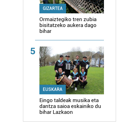
GIZARTEA
Ormaiztegiko tren zubia
bisitatzeko aukera dago
bihar
5
EUSKARA
Eingo taldeak musika eta
dantza saioa eskainiko du
bihar Lazkaon