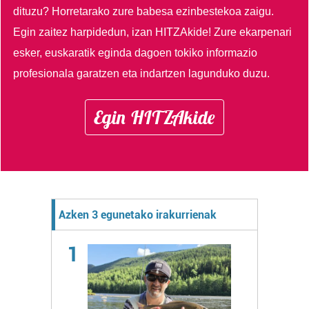
dituzu?
Horretarako zure babesa ezinbestekoa zaigu.
Egin zaitez harpidedun, izan HITZAkide!
Zure ekarpenari
esker, euskaratik eginda dagoen tokiko informazio
profesionala garatzen eta indartzen lagunduko duzu.
Egin HITZAkide
Azken 3 egunetako irakurrienak
1