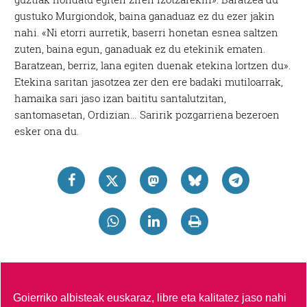
gustuko Murgiondok, baina ganaduaz ez du ezer jakin
nahi. «Ni etorri aurretik, baserri honetan esnea saltzen
zuten, baina egun, ganaduak ez du etekinik ematen.
Baratzean, berriz, lana egiten duenak etekina lortzen du».
Etekina saritan jasotzea zer den ere badaki mutiloarrak,
hamaika sari jaso izan baititu santalutzitan,
santomasetan, Ordizian… Saririk pozgarriena bezeroen
esker ona du.
Goierriko albisteak euskaraz, libre eta kalitatez jaso nahi