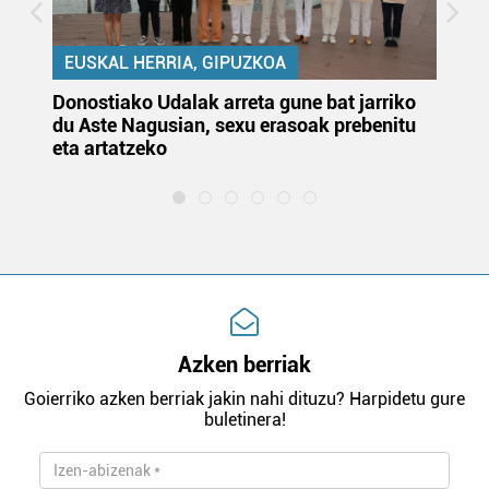
EUSKAL HERRIA, GIPUZKOA
Donostiako Udalak arreta gune bat jarriko
Ur
du Aste Nagusian, sexu erasoak prebenitu
es
eta artatzeko
lu
Azken berriak
Goierriko azken berriak jakin nahi dituzu? Harpidetu gure
buletinera!