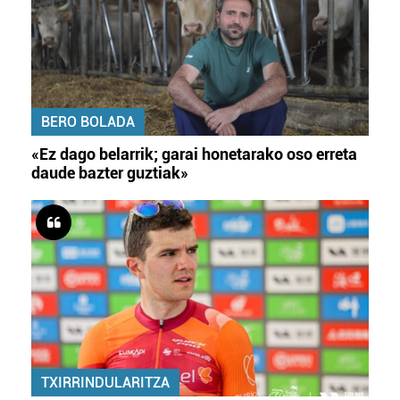
Bazkide batzuek ez dizute baimenik eskatzen, eta beren
interes komertzial legitimoetan babesten dira. Ikusi gure
bazkideen zerrenda, beren ustez zein helburutarako
duten interes legitimoa eta horren aurka nola egin
BERO BOLADA
dezakezun ikusteko.
«Ez dago belarrik; garai honetarako oso erreta
Lortu zure datu pertsonalak prozesatzeko moduari
daude bazter guztiak»
buruzko informazio gehiago eta ezarri zure lehentasunak
datuen atalean. Edozein unetan alda edo ken dezakezu
zure baimena Cookieen adierazpenean.
Webgune honek cookie propioak eta hirugarrenen cookie-
fitxategiak erabiltzen ditu. Zure esperientzia eta
zerbitzuak hobetzeko asmoz, cookie teknologiaz
baliatzen gara. Ohar hau onartuz gero, teknologia hori
erabiltzeko baimen esplizitua ematen diguzu.
Gehiago
irakurri
TXIRRINDULARITZA