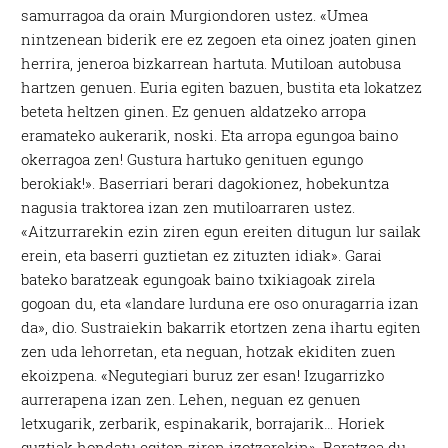
samurragoa da orain Murgiondoren ustez. «Umea
nintzenean biderik ere ez zegoen eta oinez joaten ginen
herrira, jeneroa bizkarrean hartuta. Mutiloan autobusa
hartzen genuen. Euria egiten bazuen, bustita eta lokatzez
beteta heltzen ginen. Ez genuen aldatzeko arropa
eramateko aukerarik, noski. Eta arropa egungoa baino
okerragoa zen! Gustura hartuko genituen egungo
berokiak!». Baserriari berari dagokionez, hobekuntza
nagusia traktorea izan zen mutiloarraren ustez.
«Aitzurrarekin ezin ziren egun ereiten ditugun lur sailak
erein, eta baserri guztietan ez zituzten idiak». Garai
bateko baratzeak egungoak baino txikiagoak zirela
gogoan du, eta «landare lurduna ere oso onuragarria izan
da», dio. Sustraiekin bakarrik etortzen zena ihartu egiten
zen uda lehorretan, eta neguan, hotzak ekiditen zuen
ekoizpena. «Negutegiari buruz zer esan! Izugarrizko
aurrerapena izan zen. Lehen, neguan ez genuen
letxugarik, zerbarik, espinakarik, borrajarik… Horiek
guztiak hondatu egiten ziren izotzarekin». Baratzea du