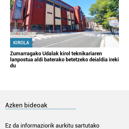
KIROLA
Zumarragako Udalak kirol teknikariaren
lanpostua aldi baterako betetzeko deialdia ireki
du
Azken bideoak
Ez da informaziorik aurkitu sartutako