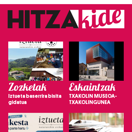
Zozketak
Eskaintzak
Iztueta baserrira bisita
TXAKOLIN MUSEOA-
gidatua
TXAKOLINGUNEA