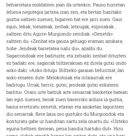
beharretara moldatzen joan da urteekin. Pauso horietan
lehena negutegia jartzea izan zen, eta bertan hazitako
guztia saltzen zuenez, bigarren bat ere jarri zuen. Gaur
egun, lekak, tomateak, zerbak, letxugak, espinakak…
saltzen ditu Agirre-Murgiondo sendiak. «Denetik»
saltzen du. «Zenbat eta gauza gehiago eraman azokara,
hobe. Jendeak barietatea nahi du», azaldu du.
Sagarrondoak ere badituzte, eta zehazki zenbat dituzten
ez badaki ere, sagarrak biltzerakoan ez direla gutxi ondo
asko daki: «Asko ditugu. Biltzeko garaian behintzat, lan
asko ematen dute. Melokotoiak eta intxaurrak ere
baditugu. Urrak, berriz, gutxi, jendeak gutxi eskatzen
baititu». Orain urte batzuk arte senarrak banketxe batean
lan egin zuenez, berak zuen baserriko ardura ia guztia,
baina erretiratu zenetik, etxean eta azoketan laguntzen
dio senarrak. Bere lana oso gustuko du Murgiondok eta
konturatu gabe ur handitan sartu zela onartu du. «Uzteko
eguna heltzen denean, pena handia hartuko dut». Hiru
seme-alabek etxetik kanpo lan egiten dute, eta une hori