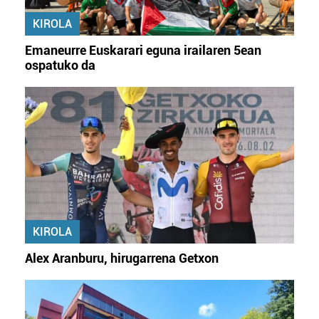
KIROLA
Emaneurre Euskarari eguna irailaren 5ean
ospatuko da
KIROLA
Alex Aranburu, hirugarrena Getxon