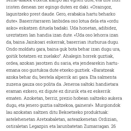
iristen denean zer egingo duten ez daki. «Oraingoz,
laguntzeko prest daude. Gero, erabakia hartu beharko
dute». Baserritarraren lanbidea oso lotua dela eta «ordu
asko» eskatzen dituela badaki. Uda honetan, adibidez,
ureztatzen lan handia izan dute. «Uda oso lehorra izan
da, baina Jainkoari eskerrak, baserrian iturburua dugu.
Ondo moldatu gara, baina guk bota behar izan dugu ura,
goitik botatzen ez zuelako”. Ahalegin horrek guztiak,
ordea, azokan jasotzen du saria, eta jendearekin hartu-
emana oso gustukoa dute etxeko guztiek. «Baratzeak
azoka behar du, bestela alperrik ari gara. Eta salmenta
zuzena gauza oso polita da. Jeneroa saltoki handietara
eraman ezkero, ez digute ez dirurik eta ez eskerrik
ematen. Azoketan, berriz, prezio hobean saltzeko aukera
dugu, eta jenero guztia saltzekoa, gainera!». Murgiondok
lau azokatan saltzen ditu Bekoetxeko produktuak:
astelehenetan Aretxabaletan, asteazkenetan Ordizian,
ostiraletan Legazpin eta larunbatetan Zumarragan. 26