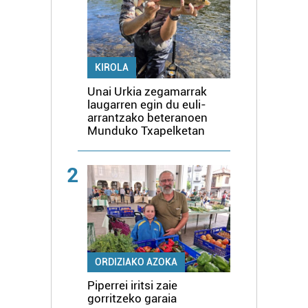
KIROLA
Unai Urkia zegamarrak
laugarren egin du euli-
arrantzako beteranoen
Munduko Txapelketan
2
ORDIZIAKO AZOKA
Piperrei iritsi zaie
gorritzeko garaia