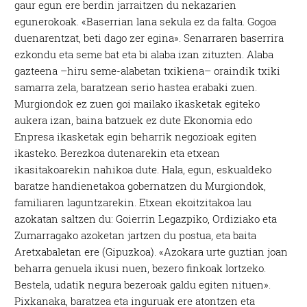
gaur egun ere berdin jarraitzen du nekazarien
egunerokoak. «Baserrian lana sekula ez da falta. Gogoa
duenarentzat, beti dago zer egina». Senarraren baserrira
ezkondu eta seme bat eta bi alaba izan zituzten. Alaba
gazteena –hiru seme-alabetan txikiena– oraindik txiki
samarra zela, baratzean serio hastea erabaki zuen.
Murgiondok ez zuen goi mailako ikasketak egiteko
aukera izan, baina batzuek ez dute Ekonomia edo
Enpresa ikasketak egin beharrik negozioak egiten
ikasteko. Berezkoa dutenarekin eta etxean
ikasitakoarekin nahikoa dute. Hala, egun, eskualdeko
baratze handienetakoa gobernatzen du Murgiondok,
familiaren laguntzarekin. Etxean ekoitzitakoa lau
azokatan saltzen du: Goierrin Legazpiko, Ordiziako eta
Zumarragako azoketan jartzen du postua, eta baita
Aretxabaletan ere (Gipuzkoa). «Azokara urte guztian joan
beharra genuela ikusi nuen, bezero finkoak lortzeko.
Bestela, udatik negura bezeroak galdu egiten nituen».
Pixkanaka, baratzea eta inguruak ere atontzen eta