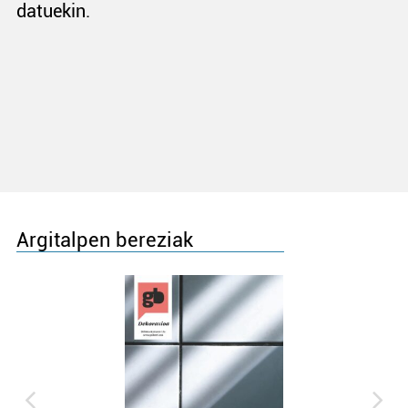
datuekin.
Argitalpen bereziak