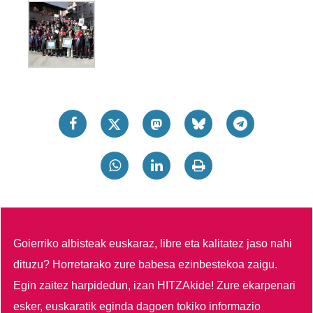
Goierriko albisteak euskaraz, libre eta kalitatez jaso nahi
dituzu?
Horretarako zure babesa ezinbestekoa zaigu.
Egin zaitez harpidedun, izan HITZAkide!
Zure ekarpenari
esker, euskaratik eginda dagoen tokiko informazio