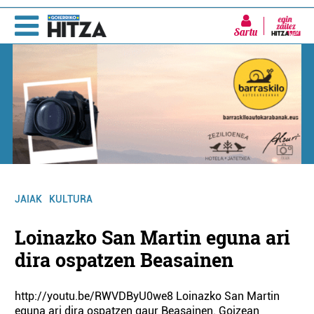
Sartu
JAIAK
KULTURA
Loinazko San Martin eguna ari
dira ospatzen Beasainen
http://youtu.be/RWVDByU0we8 Loinazko San Martin
eguna ari dira ospatzen gaur Beasainen. Goizean