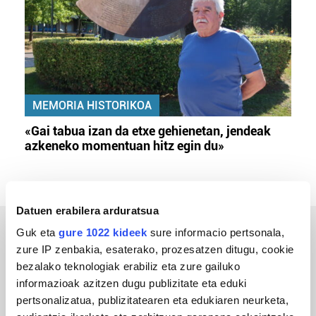
MEMORIA HISTORIKOA
«Gai tabua izan da etxe gehienetan, jendeak
azkeneko momentuan hitz egin du»
Datuen erabilera arduratsua
Guk eta
gure 1022 kideek
sure informacio pertsonala,
ERREPORTAJEAK
zure IP zenbakia, esaterako, prozesatzen ditugu, cookie
bezalako teknologiak erabiliz eta zure gailuko
informazioak azitzen dugu publizitate eta eduki
pertsonalizatua, publizitatearen eta edukiaren neurketa,