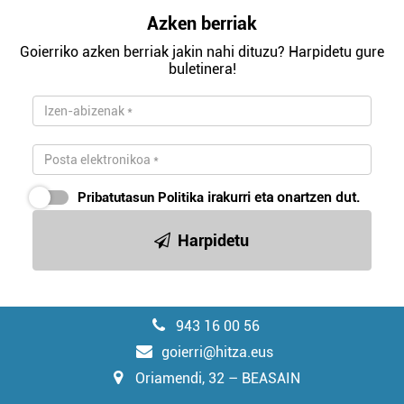
Azken berriak
Goierriko azken berriak jakin nahi dituzu? Harpidetu gure
buletinera!
Pribatutasun Politika
irakurri eta onartzen dut.
Harpidetu
943 16 00 56
goierri@hitza.eus
Oriamendi, 32 – BEASAIN