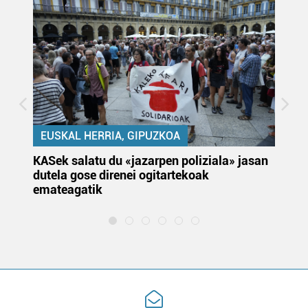
EUSKAL HERRIA, GIPUZKOA
KASek salatu du «jazarpen poliziala» jasan
Pa
dutela gose direnei ogitartekoak
da
emateagatik
«s