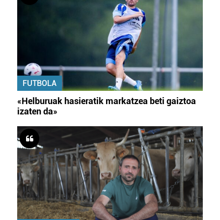
FUTBOLA
«Helburuak hasieratik markatzea beti gaiztoa
izaten da»