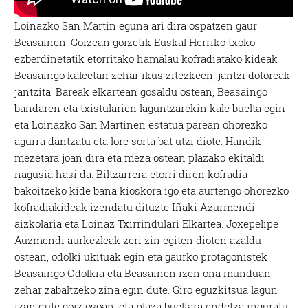
Loinazko San Martin eguna ari dira ospatzen gaur
Beasainen. Goizean goizetik Euskal Herriko txoko
ezberdinetatik etorritako hamalau kofradiatako kideak
Beasaingo kaleetan zehar ikus zitezkeen, jantzi dotoreak
jantzita. Bareak elkartean gosaldu ostean, Beasaingo
bandaren eta txistularien laguntzarekin kale buelta egin
eta Loinazko San Martinen estatua parean ohorezko
agurra dantzatu eta lore sorta bat utzi diote. Handik
mezetara joan dira eta meza ostean plazako ekitaldi
nagusia hasi da. Biltzarrera etorri diren kofradia
bakoitzeko kide bana kioskora igo eta aurtengo ohorezko
kofradiakideak izendatu dituzte Iñaki Azurmendi
aizkolaria eta Loinaz Txirrindulari Elkartea. Joxepelipe
Auzmendi aurkezleak zeri zin egiten dioten azaldu
ostean, odolki ukituak egin eta gaurko protagonistek
Beasaingo Odolkia eta Beasainen izen ona munduan
zehar zabaltzeko zina egin dute. Giro eguzkitsua lagun
izan dute goiz osoan, eta plaza bueltara endetza inguratu