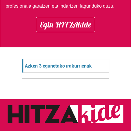
profesionala garatzen eta indartzen lagunduko duzu.
Egin HITZAkide
Azken 3 egunetako irakurrienak