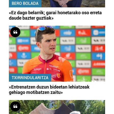
BERO BOLADA
«Ez dago belarrik; garai honetarako oso erreta
daude bazter guztiak»
TXIRRINDULARITZA
«Entrenatzen duzun bideetan lehiatzeak
gehiago motibatzen zaitu»