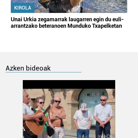
KIROLA
Unai Urkia zegamarrak laugarren egin du euli-
arrantzako beteranoen Munduko Txapelketan
Azken bideoak