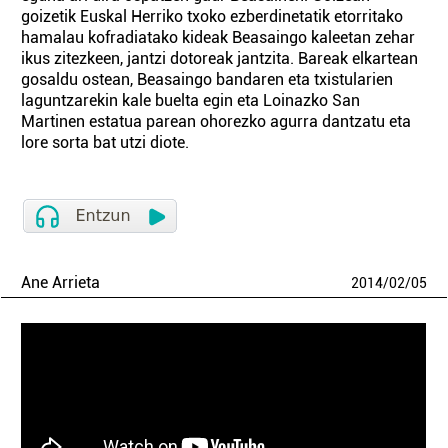
goizetik Euskal Herriko txoko ezberdinetatik etorritako
hamalau kofradiatako kideak Beasaingo kaleetan zehar
ikus zitezkeen, jantzi dotoreak jantzita. Bareak elkartean
gosaldu ostean, Beasaingo bandaren eta txistularien
laguntzarekin kale buelta egin eta Loinazko San
Martinen estatua parean ohorezko agurra dantzatu eta
lore sorta bat utzi diote.
Ane Arrieta
2014
/
02
/
05