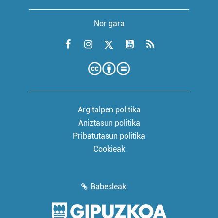
Nor gara
Argitalpen politika
Aniztasun politika
Pribatutasun politika
Cookieak
Babesleak: