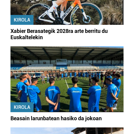
KIROLA
Xabier Berasategik 2028ra arte berritu du
Euskaltelekin
KIROLA
Beasain larunbatean hasiko da jokoan