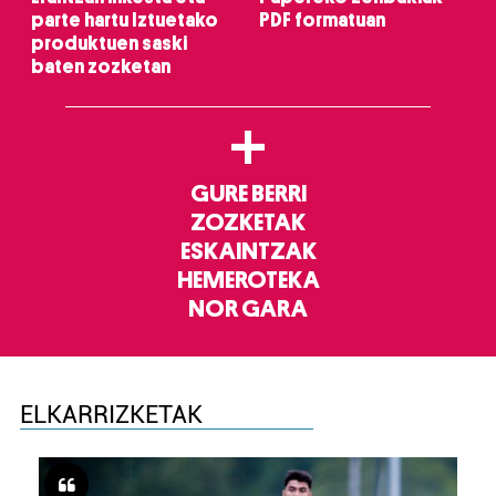
parte hartu Iztuetako
PDF formatuan
produktuen saski
baten zozketan
+
GURE BERRI
ZOZKETAK
ESKAINTZAK
HEMEROTEKA
NOR GARA
ELKARRIZKETAK