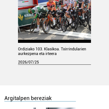
Ordiziako 103. Klasikoa. Txirrindularien
aurkezpena eta irteera
2026/07/25
Argitalpen bereziak