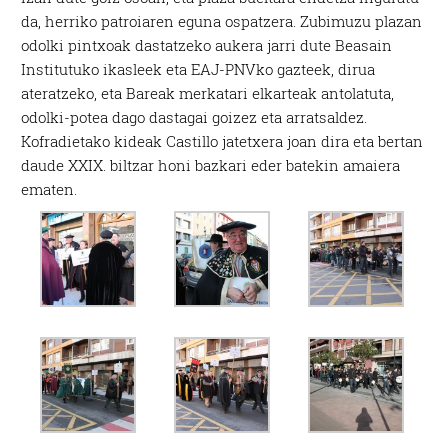
da, herriko patroiaren eguna ospatzera. Zubimuzu plazan
odolki pintxoak dastatzeko aukera jarri dute Beasain
Institutuko ikasleek eta EAJ-PNVko gazteek, dirua
ateratzeko, eta Bareak merkatari elkarteak antolatuta,
odolki-potea dago dastagai goizez eta arratsaldez.
Kofradietako kideak Castillo jatetxera joan dira eta bertan
daude XXIX. biltzar honi bazkari eder batekin amaiera
ematen.