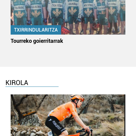
baliatzen gara. Ohar hau onartuz gero, teknologia hori
erabiltzeko baimen esplizitua ematen diguzu.
Gehiago
irakurri
TXIRRINDULARITZA
Tourreko goierritarrak
KIROLA