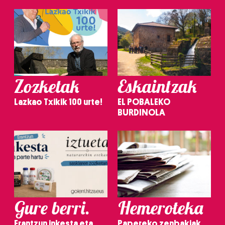
Zozketak
Eskaintzak
Lazkao Txikik 100 urte!
EL POBALEKO
BURDINOLA
Gure berri.
Hemeroteka
Erantzun inkesta eta
Papereko zenbakiak