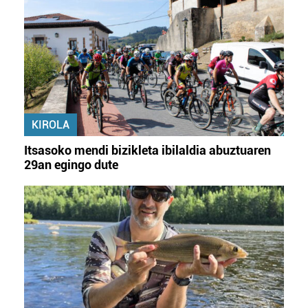
KIROLA
Itsasoko mendi bizikleta ibilaldia abuztuaren
29an egingo dute