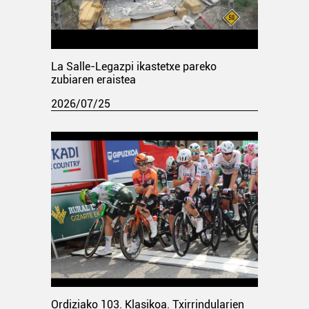
La Salle-Legazpi ikastetxe pareko
zubiaren eraistea
2026/07/25
Ordiziako 103. Klasikoa. Txirrindularien