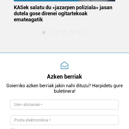
KASek salatu du «jazarpen poliziala» jasan
Pa
dutela gose direnei ogitartekoak
da
emateagatik
«s
Azken berriak
Goierriko azken berriak jakin nahi dituzu? Harpidetu gure
buletinera!