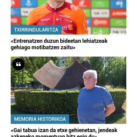
TXIRRINDULARITZA
«Entrenatzen duzun bideetan lehiatzeak
gehiago motibatzen zaitu»
MEMORIA HISTORIKOA
«Gai tabua izan da etxe gehienetan, jendeak
azkeneko momentuan hitz egin du»