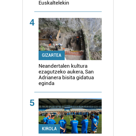
Euskaltelekin
4
GIZARTEA
Neandertalen kultura
ezagutzeko aukera, San
Adrianera bisita gidatua
eginda
5
KIROLA