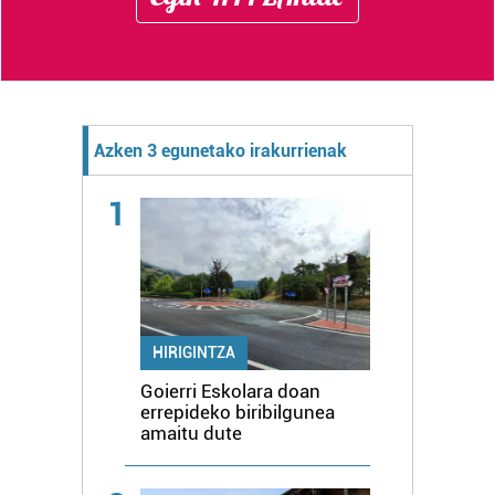
Azken 3 egunetako irakurrienak
1
HIRIGINTZA
Goierri Eskolara doan
errepideko biribilgunea
amaitu dute