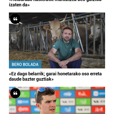
izaten da»
BERO BOLADA
«Ez dago belarrik; garai honetarako oso erreta
daude bazter guztiak»