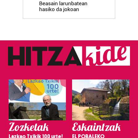
Beasain larunbatean
hasiko da jokoan
Zozketak
Eskaintzak
Lazkao Txikik 100 urte!
EL POBALEKO