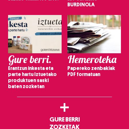
BURDINOLA
Gure berri.
Hemeroteka
Erantzun inkesta eta
Papereko zenbakiak
parte hartu Iztuetako
PDF formatuan
produktuen saski
baten zozketan
+
GURE BERRI
ZOZKETAK