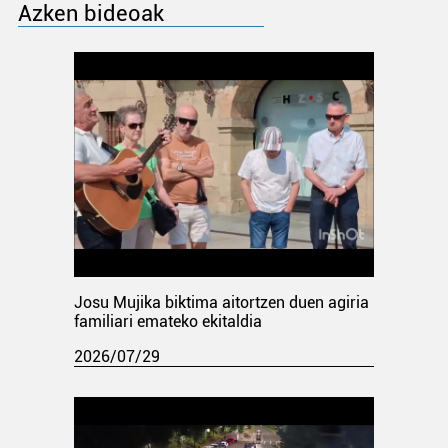
Azken bideoak
Josu Mujika biktima aitortzen duen agiria
familiari emateko ekitaldia
2026/07/29