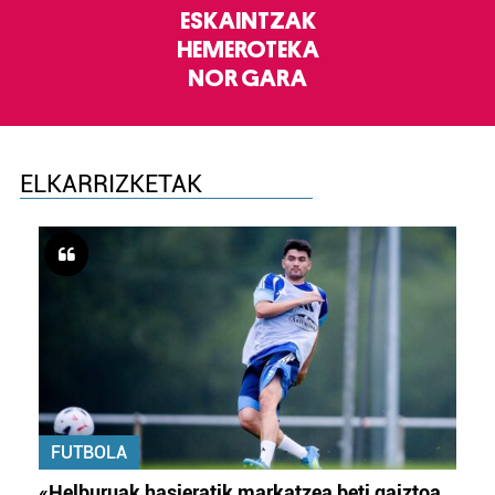
ESKAINTZAK
HEMEROTEKA
NOR GARA
ELKARRIZKETAK
FUTBOLA
«Helburuak hasieratik markatzea beti gaiztoa