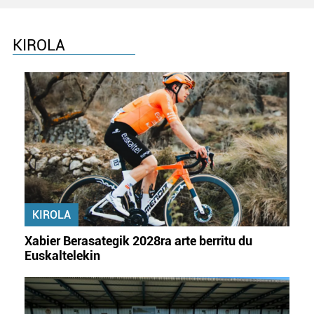
KIROLA
KIROLA
Xabier Berasategik 2028ra arte berritu du
Euskaltelekin