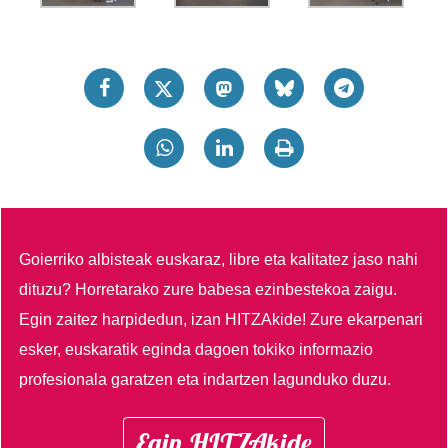
Goierriko albisteak euskaraz, libre eta kalitatez jaso nahi
dituzu?
Horretarako zure babesa ezinbestekoa zaigu.
Egin zaitez harpidedun, izan HITZAkide!
Zure ekarpenari
esker, euskaratik eginda dagoen tokiko informazio
profesionala garatzen eta indartzen lagunduko duzu.
Egin HITZAkide