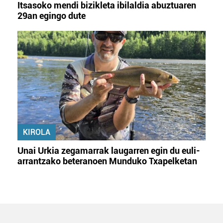
Itsasoko mendi bizikleta ibilaldia abuztuaren
29an egingo dute
KIROLA
Unai Urkia zegamarrak laugarren egin du euli-
arrantzako beteranoen Munduko Txapelketan