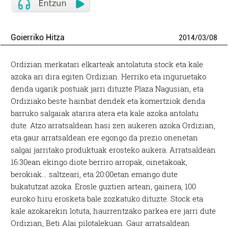
Goierriko Hitza
2014
/
03
/
08
Ordizian merkatari elkarteak antolatuta stock eta kale
azoka ari dira egiten Ordizian. Herriko eta inguruetako
denda ugarik postuak jarri dituzte Plaza Nagusian, eta
Ordiziako beste hainbat dendek eta komertziok denda
barruko salgaiak atarira atera eta kale azoka antolatu
dute. Atzo arratsaldean hasi zen aukeren azoka Ordizian,
eta gaur arratsaldean ere egongo da prezio onenetan
salgai jarritako produktuak erosteko aukera. Arratsaldean
16:30ean ekingo diote berriro arropak, oinetakoak,
berokiak… saltzeari, eta 20:00etan emango dute
bukatutzat azoka. Erosle guztien artean, gainera, 100
euroko hiru erosketa bale zozkatuko dituzte. Stock eta
kale azokarekin lotuta, haurrentzako parkea ere jarri dute
Ordizian, Beti Alai pilotalekuan. Gaur arratsaldean