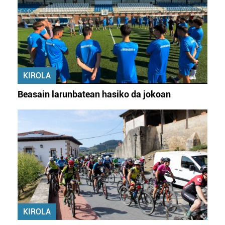
KIROLA
Beasain larunbatean hasiko da jokoan
KIROLA