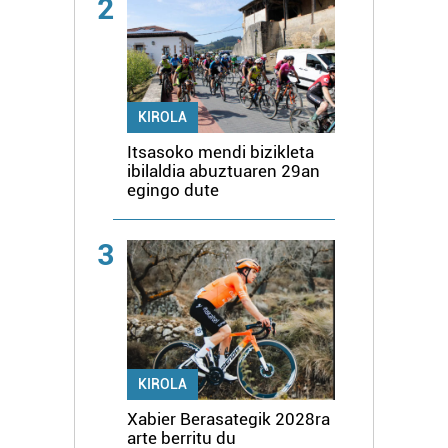
2
KIROLA
Itsasoko mendi bizikleta
ibilaldia abuztuaren 29an
egingo dute
3
KIROLA
Xabier Berasategik 2028ra
arte berritu du