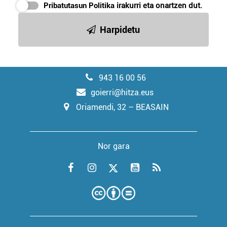
Pribatutasun Politika
irakurri eta onartzen dut.
Harpidetu
943 16 00 56
goierri@hitza.eus
Oriamendi, 32 – BEASAIN
Nor gara