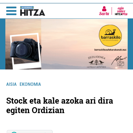
Sartu
AISIA
EKONOMIA
Stock eta kale azoka ari dira
egiten Ordizian