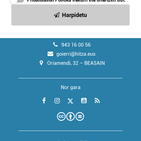
Pribatutasun Politika
irakurri eta onartzen dut.
Harpidetu
943 16 00 56
goierri@hitza.eus
Oriamendi, 32 – BEASAIN
Nor gara