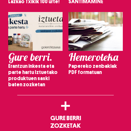
Lazkao Txikik 100 urte!
SANTIMAMIÑE
Gure berri.
Hemeroteka
Erantzun inkesta eta
Papereko zenbakiak
parte hartu Iztuetako
PDF formatuan
produktuen saski
baten zozketan
+
GURE BERRI
ZOZKETAK