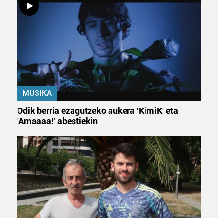
Webgune honek cookie propioak eta hirugarrenen cookie-
fitxategiak erabiltzen ditu. Zure esperientzia eta
zerbitzuak hobetzeko asmoz, cookie teknologiaz
baliatzen gara. Ohar hau onartuz gero, teknologia hori
erabiltzeko baimen esplizitua ematen diguzu.
Gehiago
irakurri
MUSIKA
Odik berria ezagutzeko aukera 'KimiK' eta
'Amaaaa!' abestiekin