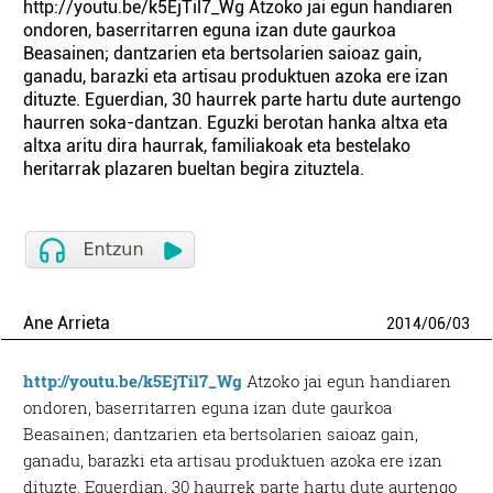
http://youtu.be/k5EjTil7_Wg Atzoko jai egun handiaren
ondoren, baserritarren eguna izan dute gaurkoa
Beasainen; dantzarien eta bertsolarien saioaz gain,
ganadu, barazki eta artisau produktuen azoka ere izan
dituzte. Eguerdian, 30 haurrek parte hartu dute aurtengo
haurren soka-dantzan. Eguzki berotan hanka altxa eta
altxa aritu dira haurrak, familiakoak eta bestelako
heritarrak plazaren bueltan begira zituztela.
Ane Arrieta
2014
/
06
/
03
http://youtu.be/k5EjTil7_Wg
Atzoko jai egun handiaren
ondoren, baserritarren eguna izan dute gaurkoa
Beasainen; dantzarien eta bertsolarien saioaz gain,
ganadu, barazki eta artisau produktuen azoka ere izan
dituzte. Eguerdian, 30 haurrek parte hartu dute aurtengo