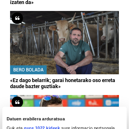
izaten da»
BERO BOLADA
«Ez dago belarrik; garai honetarako oso erreta
daude bazter guztiak»
Datuen erabilera arduratsua
Guk eta
gure 1022 kideek
sure informacio pertsonala,