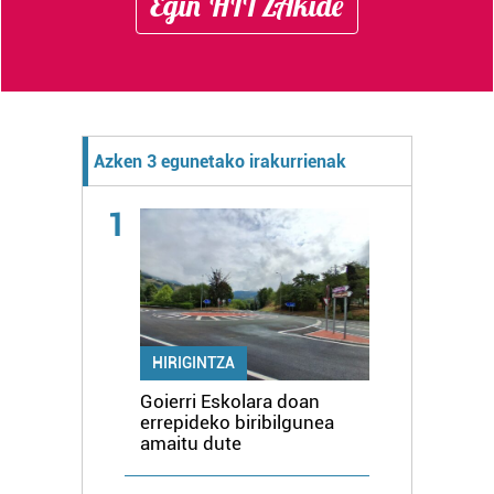
Egin HITZAkide
Azken 3 egunetako irakurrienak
1
HIRIGINTZA
Goierri Eskolara doan
errepideko biribilgunea
amaitu dute