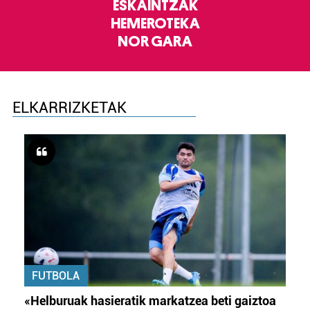
ESKAINTZAK
HEMEROTEKA
NOR GARA
ELKARRIZKETAK
FUTBOLA
«Helburuak hasieratik markatzea beti gaiztoa