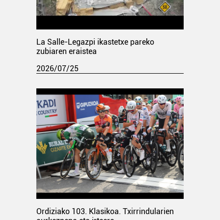
La Salle-Legazpi ikastetxe pareko
zubiaren eraistea
2026/07/25
Ordiziako 103. Klasikoa. Txirrindularien