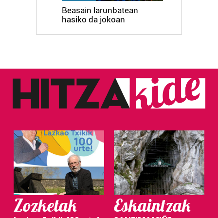
Beasain larunbatean
hasiko da jokoan
Zozketak
Eskaintzak