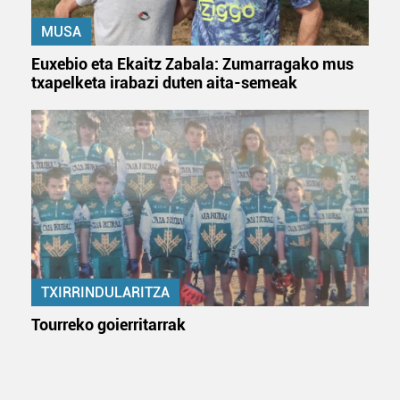
MUSA
Euxebio eta Ekaitz Zabala: Zumarragako mus
txapelketa irabazi duten aita-semeak
TXIRRINDULARITZA
Tourreko goierritarrak