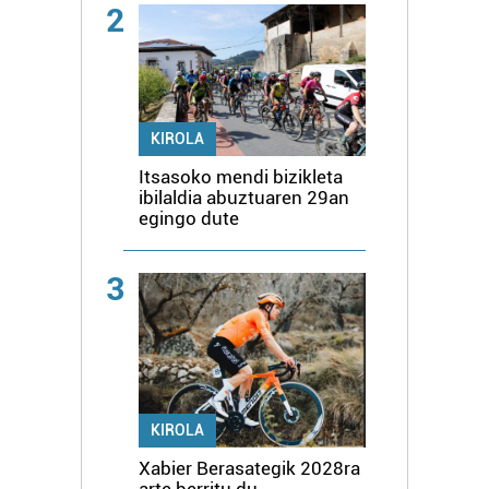
2
KIROLA
Itsasoko mendi bizikleta
ibilaldia abuztuaren 29an
egingo dute
3
KIROLA
Xabier Berasategik 2028ra
arte berritu du