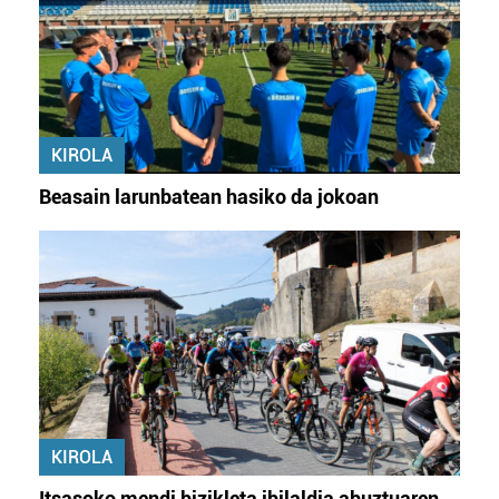
KIROLA
Beasain larunbatean hasiko da jokoan
KIROLA
Itsasoko mendi bizikleta ibilaldia abuztuaren