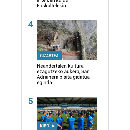
Euskaltelekin
4
GIZARTEA
Neandertalen kultura
ezagutzeko aukera, San
Adrianera bisita gidatua
eginda
5
KIROLA