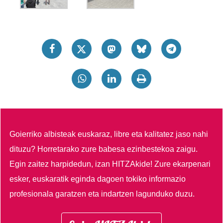
Goierriko albisteak euskaraz, libre eta kalitatez jaso nahi
dituzu?
Horretarako zure babesa ezinbestekoa zaigu.
Egin zaitez harpidedun, izan HITZAkide!
Zure ekarpenari
esker, euskaratik eginda dagoen tokiko informazio
profesionala garatzen eta indartzen lagunduko duzu.