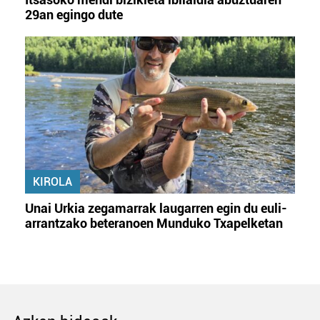
29an egingo dute
KIROLA
Unai Urkia zegamarrak laugarren egin du euli-
arrantzako beteranoen Munduko Txapelketan