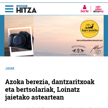
Sartu
JAIAK
Azoka berezia, dantzaritxoak
eta bertsolariak, Loinatz
jaietako asteartean