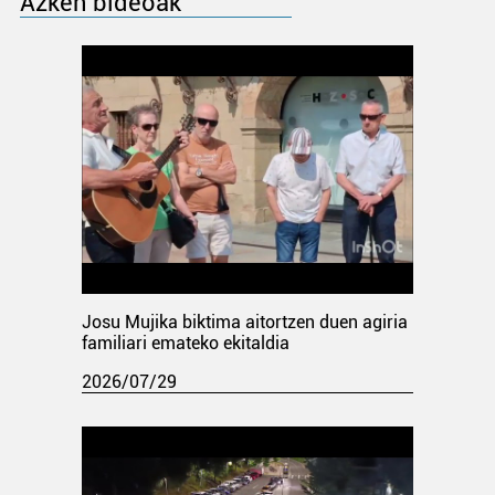
Azken bideoak
Josu Mujika biktima aitortzen duen agiria
familiari emateko ekitaldia
2026/07/29