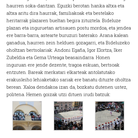
haurren soka-dantzan. Eguzki berotan hanka altxa eta
altxa aritu dira haurrak, familiakoak eta bestelako
heritarrak plazaren bueltan begira zituztela. Bideluze
plazan eta inguruetan artisauen postu mordoa, eta jendea
ere barra-barra, astearte buruzuri baterako. Arana kalean
ganadua, haurren zein helduen gozagarri, eta Bideluzeko
oholtzan bertsolariak: Andoni Egaña, Igor Elortza, Iker
Zubeldia eta Gema Urteaga beasaindarra. Honen
inguruan ere jende dezente, tragoa eskuan, bertsoak
entzuten. Bareak merkatari elkarteak antolatutako
erakusleiho lehiaketako sariak ere banatu dituzte oholtza
berean. Xaloa dendakoa izan da, bozkatu dutenen ustez,
politena. Hemen goizak utzi dituen irudi batzuk: