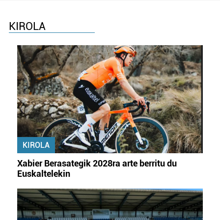
KIROLA
KIROLA
Xabier Berasategik 2028ra arte berritu du
Euskaltelekin