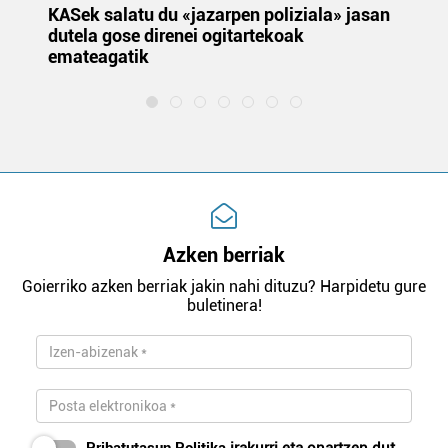
KASek salatu du «jazarpen poliziala» jasan
Pa
dutela gose direnei ogitartekoak
da
emateagatik
«s
Azken berriak
Goierriko azken berriak jakin nahi dituzu? Harpidetu gure
buletinera!