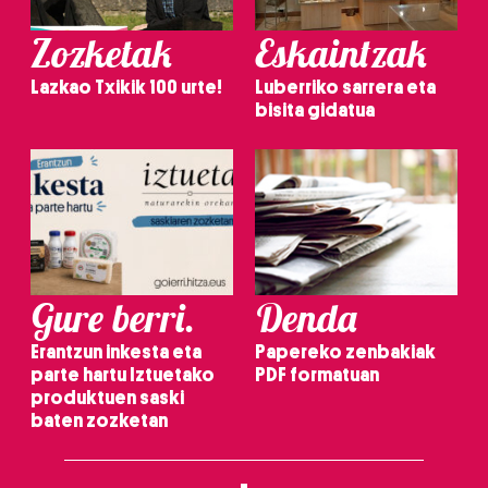
Zozketak
Eskaintzak
Lazkao Txikik 100 urte!
Luberriko sarrera eta
bisita gidatua
Gure berri.
Denda
Erantzun inkesta eta
Papereko zenbakiak
parte hartu Iztuetako
PDF formatuan
produktuen saski
baten zozketan