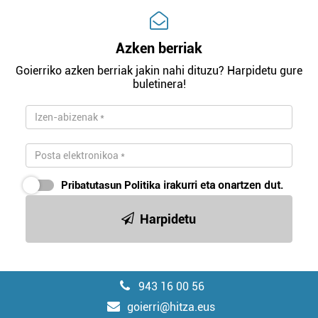
Azken berriak
Goierriko azken berriak jakin nahi dituzu? Harpidetu gure
buletinera!
Pribatutasun Politika
irakurri eta onartzen dut.
Harpidetu
943 16 00 56
goierri@hitza.eus