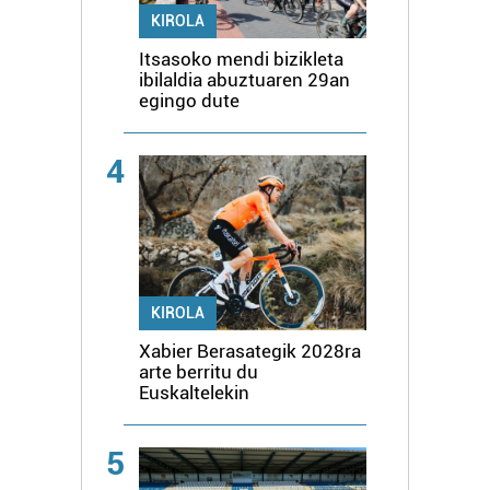
KIROLA
Itsasoko mendi bizikleta
ibilaldia abuztuaren 29an
egingo dute
4
KIROLA
Xabier Berasategik 2028ra
arte berritu du
Euskaltelekin
5