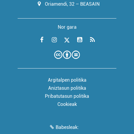
Oriamendi, 32 – BEASAIN
Nor gara
Argitalpen politika
Aniztasun politika
Pribatutasun politika
Cookieak
Babesleak: