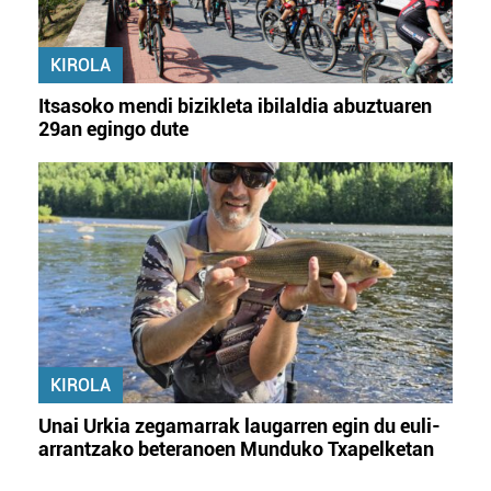
KIROLA
Itsasoko mendi bizikleta ibilaldia abuztuaren
29an egingo dute
KIROLA
Unai Urkia zegamarrak laugarren egin du euli-
arrantzako beteranoen Munduko Txapelketan