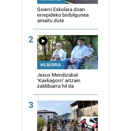
Goierri Eskolara doan
errepideko biribilgunea
amaitu dute
2
HILBERRIA
Jexux Mendizabal
'Kaxkagorri' artzain
zaldibiarra hil da
3