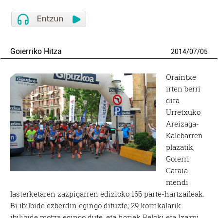
Goierriko Hitza
2014
/
07
/
05
Oraintxe
irten berri
dira
Urretxuko
Areizaga-
Kalebarren
plazatik,
Goierri
Garaia
mendi
lasterketaren zazpigarren edizioko 166 parte-hartzaileak.
Bi ibilbide ezberdin egingo dituzte; 29 korrikalarik
ibilibide motza egingo dute, eta horiek Beloki eta Izazpi