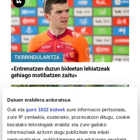
TXIRRINDULARITZA
«Entrenatzen duzun bideetan lehiatzeak
gehiago motibatzen zaitu»
Datuen erabilera arduratsua
Guk eta
gure 1022 kideek
sure informacio pertsonala,
zure IP zenbakia, esaterako, prozesatzen ditugu, cookie
bezalako teknologiak erabiliz eta zure gailuko
informazioak azitzen dugu publizitate eta eduki
pertsonalizatua, publizitatearen eta edukiaren neurketa,