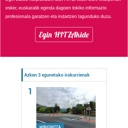
esker, euskaratik eginda dagoen tokiko informazio
profesionala garatzen eta indartzen lagunduko duzu.
Egin HITZAkide
Azken 3 egunetako irakurrienak
1
HIRIGINTZA