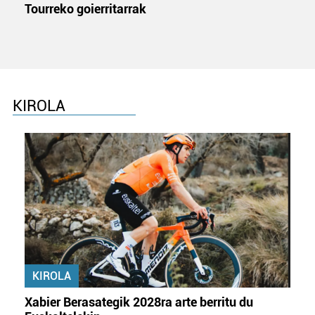
Tourreko goierritarrak
KIROLA
KIROLA
Xabier Berasategik 2028ra arte berritu du