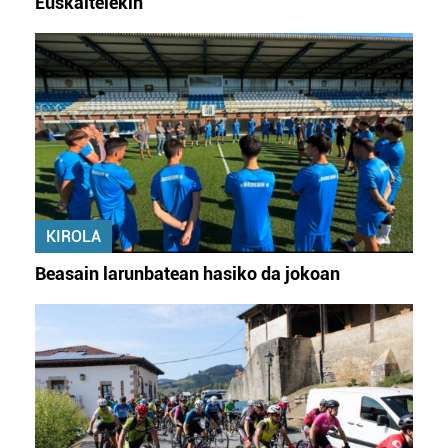
Euskaltelekin
KIROLA
Beasain larunbatean hasiko da jokoan