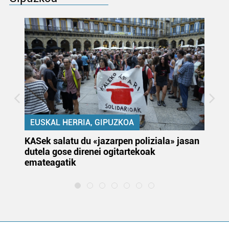
EUSKAL HERRIA, GIPUZKOA
KASek salatu du «jazarpen poliziala» jasan
Pa
dutela gose direnei ogitartekoak
da
emateagatik
«s