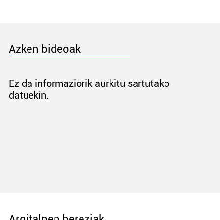
Azken bideoak
Ez da informaziorik aurkitu sartutako
datuekin.
Argitalpen bereziak