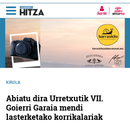
Sartu
KIROLA
Abiatu dira Urretxutik VII.
Goierri Garaia mendi
lasterketako korrikalariak