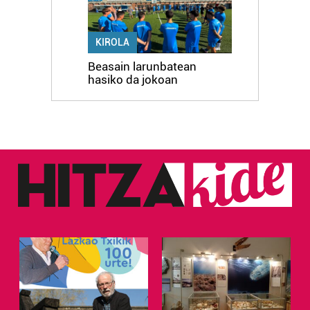
KIROLA
Beasain larunbatean
hasiko da jokoan