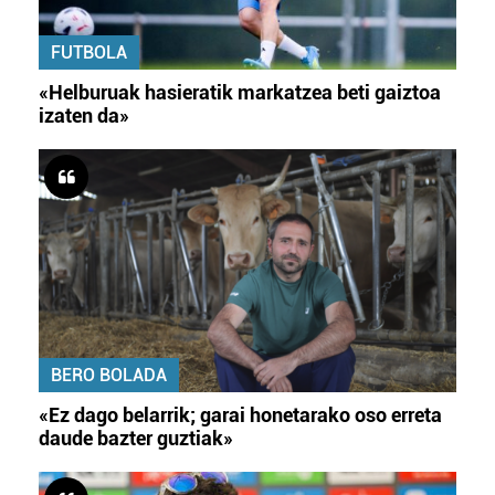
FUTBOLA
«Helburuak hasieratik markatzea beti gaiztoa
izaten da»
BERO BOLADA
«Ez dago belarrik; garai honetarako oso erreta
daude bazter guztiak»