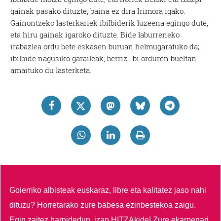
gainak pasako dituzte, baina ez dira Irimora igako.
Gainontzeko lasterkariek ibilbiderik luzeena egingo dute,
eta hiru gainak igaroko dituzte. Bide laburreneko
irabazlea ordu bete eskasen buruan helmugaratuko da;
ibilbide nagusiko garaileak, berriz, bi orduren bueltan
amaituko du lasterketa.
Goierriko albisteak euskaraz, libre eta kalitatez jaso nahi
dituzu?
Horretarako zure babesa ezinbestekoa zaigu.
Egin zaitez harpidedun, izan HITZAkide!
Zure ekarpenari