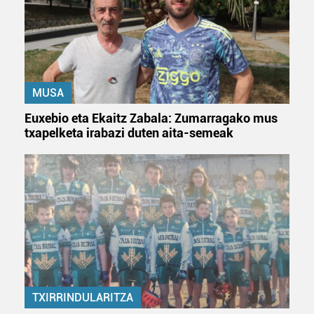
baliatzen gara. Ohar hau onartuz gero, teknologia hori
erabiltzeko baimen esplizitua ematen diguzu.
Gehiago
irakurri
MUSA
Euxebio eta Ekaitz Zabala: Zumarragako mus
txapelketa irabazi duten aita-semeak
TXIRRINDULARITZA