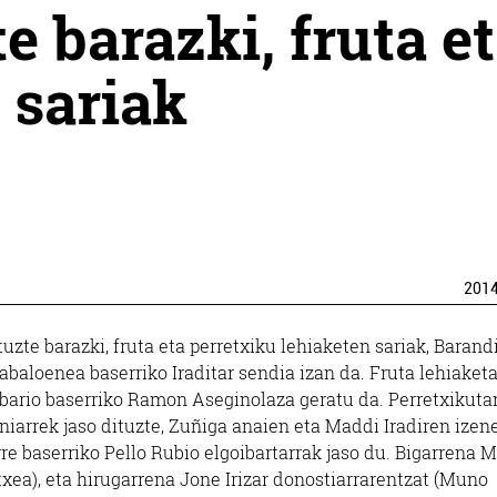
e barazki, fruta e
 sariak
201
uzte barazki, fruta eta perretxiku lehiaketen sariak, Barand
baloenea baserriko Iraditar sendia izan da. Fruta lehiaket
albario baserriko Ramon Aseginolaza geratu da. Perretxikuta
niarrek jaso dituzte, Zuñiga anaien eta Maddi Iradiren izen
rre baserriko Pello Rubio elgoibartarrak jaso du. Bigarrena M
txea), eta hirugarrena Jone Irizar donostiarrarentzat (Muno