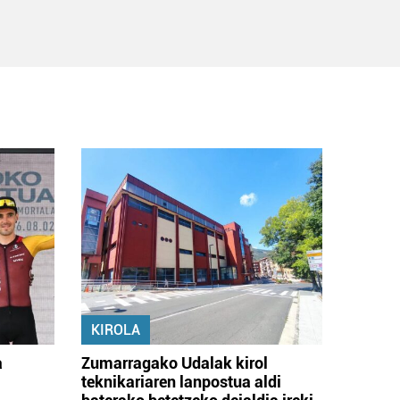
KIROLA
a
Zumarragako Udalak kirol
teknikariaren lanpostua aldi