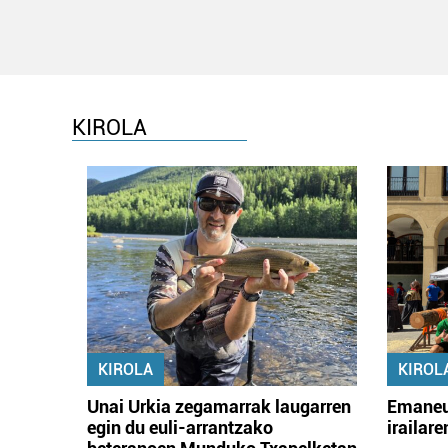
KIROLA
KIROLA
KIROL
Unai Urkia zegamarrak laugarren
Emaneu
egin du euli-arrantzako
irailar