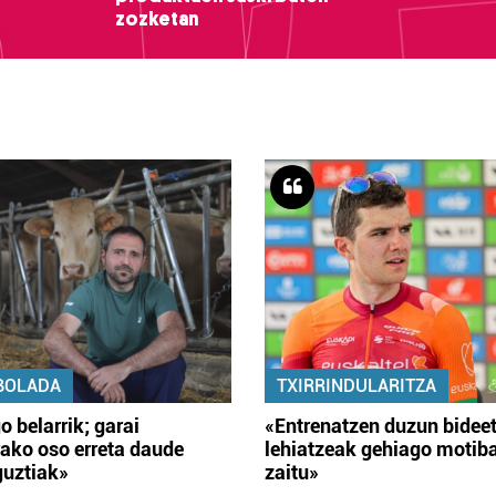
zozketan
BOLADA
TXIRRINDULARITZA
o belarrik; garai
«Entrenatzen duzun bidee
ako oso erreta daude
lehiatzeak gehiago motib
guztiak»
zaitu»