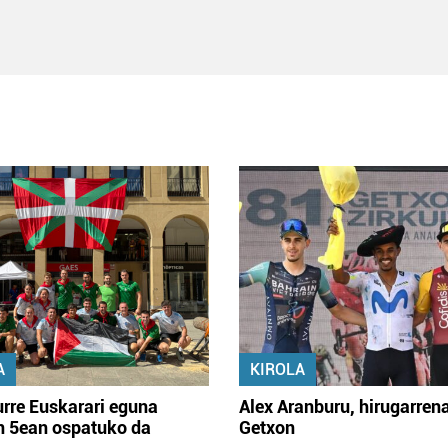
A
KIROLA
rre Euskarari eguna
Alex Aranburu, hirugarren
en 5ean ospatuko da
Getxon