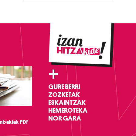
+
GURE BERRI
ZOZKETAK
ESKAINTZAK
HEMEROTEKA
NOR GARA
nbakiak PDF