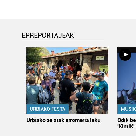
ERREPORTAJEAK
URBIAKO FESTA
MUSIK
Urbiako zelaiak erromeria leku
Odik be
'KimiK'