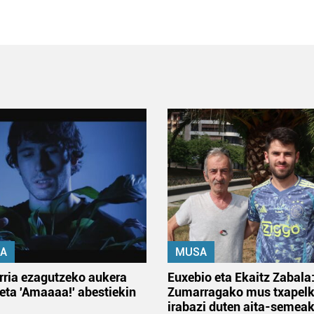
A
MUSA
rria ezagutzeko aukera
Euxebio eta Ekaitz Zabala
 eta 'Amaaaa!' abestiekin
Zumarragako mus txapelk
irabazi duten aita-semea