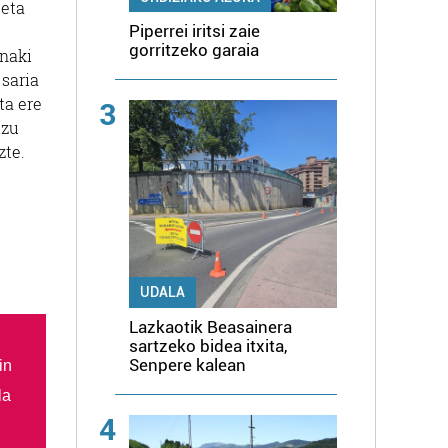
 eta
Piperrei iritsi zaie
gorritzeko garaia
Inaki
 saria
ta ere
3
izu
zte.
UDALA
Lazkaotik Beasainera
sartzeko bidea itxita,
Senpere kalean
in
la
4