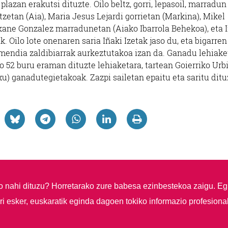
 plazan erakutsi dituzte. Oilo beltz, gorri, lepasoil, marradun
ltzetan (Aia), Maria Jesus Lejardi gorrietan (Markina), Mikel
ekane Gonzalez marradunetan (Aiako Ibarrola Behekoa), eta 
ak. Oilo lote onenaren saria Iñaki Izetak jaso du, eta bigarren
armendia zaldibiarrak aurkeztutakoa izan da. Ganadu lehiake
ko 52 buru eraman dituzte lehiaketara, tartean Goierriko Urb
etxu) ganadutegietakoak. Zazpi sailetan epaitu eta saritu ditu
so nahi dituzu?
Horretarako zure babesa ezinbestekoa zaigu. Eg
i esker, euskaratik eginda dagoen tokiko informazio profesiona