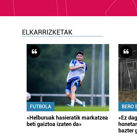
ELKARRIZKETAK
FUTBOLA
BERO 
«Helburuak hasieratik markatzea
«Ez dag
beti gaiztoa izaten da»
honetar
bazter 