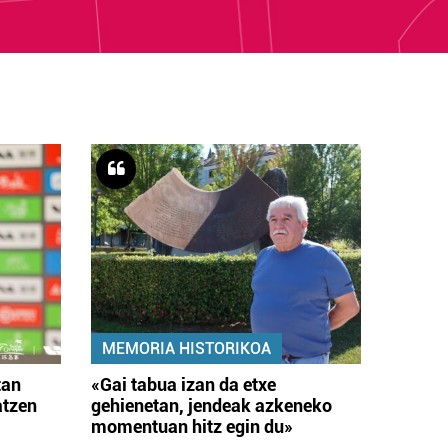
MEMORIA HISTORIKOA
tan
«Gai tabua izan da etxe
atzen
gehienetan, jendeak azkeneko
momentuan hitz egin du»