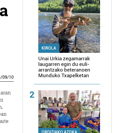
ta
KIROLA
Unai Urkia zegamarrak
laugarren egin du euli-
arrantzako beteranoen
Munduko Txapelketan
4
/
09
/
10
2
iaran
an
n,
ean
aite
ORDIZIAKO AZOKA