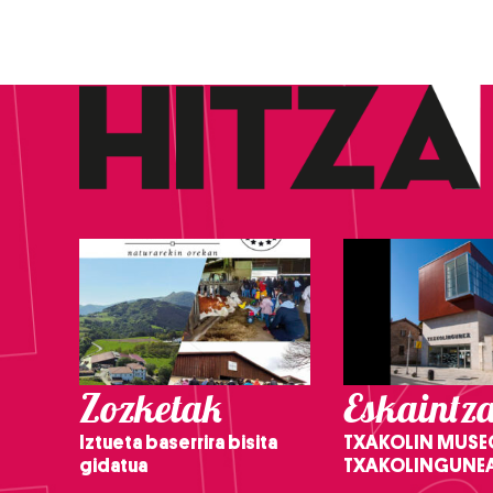
Zozketak
Eskaintz
Iztueta baserrira bisita
TXAKOLIN MUSE
gidatua
TXAKOLINGUNE