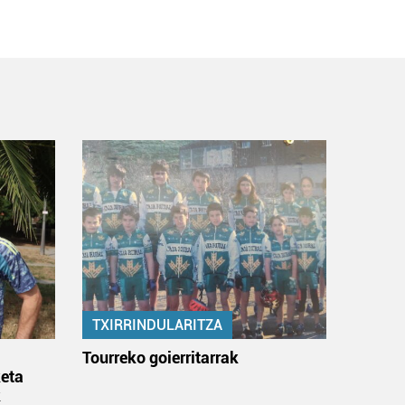
TXIRRINDULARITZA
:
Tourreko goierritarrak
eta
k