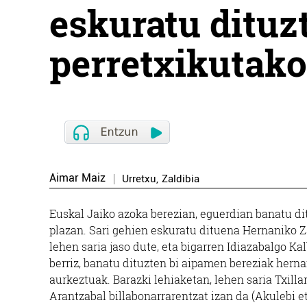
eskuratu dituzt
perretxikutako
Aimar Maiz
Urretxu
,
Zaldibia
Euskal Jaiko azoka berezian, eguerdian banatu dit
plazan. Sari gehien eskuratu dituena Hernaniko Za
lehen saria jaso dute, eta bigarren Idiazabalgo K
berriz, banatu dituzten bi aipamen bereziak herna
aurkeztuak. Barazki lehiaketan, lehen saria Txilla
Arantzabal billabonarrarentzat izan da (Akulebi e