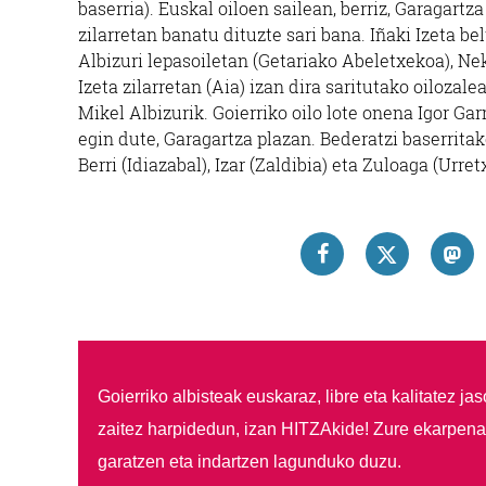
baserria). Euskal oiloen sailean, berriz, Garagartza
zilarretan banatu dituzte sari bana. Iñaki Izeta be
Albizuri lepasoiletan (Getariako Abeletxekoa), N
Izeta zilarretan (Aia) izan dira saritutako oilozale
Mikel Albizurik. Goierriko oilo lote onena Igor G
egin dute, Garagartza plazan. Bederatzi baserrita
Berri (Idiazabal), Izar (Zaldibia) eta Zuloaga (Urr
Goierriko albisteak euskaraz, libre eta kalitatez ja
zaitez harpidedun, izan HITZAkide!
Zure ekarpenar
garatzen eta indartzen lagunduko duzu.