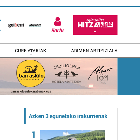
Sartu
GURE ATARIAK
ADIMEN ARTIFIZIALA
Azken 3 egunetako irakurrienak
1