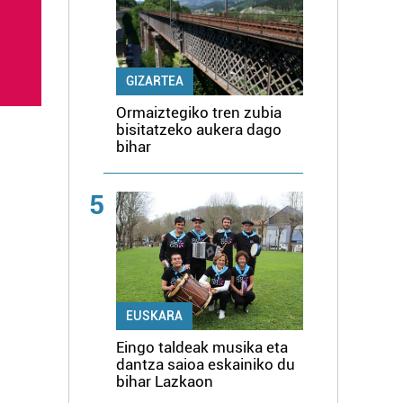
GIZARTEA
Ormaiztegiko tren zubia
bisitatzeko aukera dago
bihar
5
EUSKARA
Eingo taldeak musika eta
dantza saioa eskainiko du
bihar Lazkaon