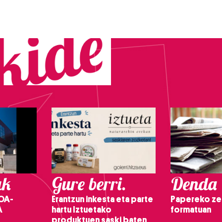
ak
Gure berri.
Denda
OA-
Erantzun inkesta eta parte
Papereko ze
A
hartu Iztuetako
formatuan
produktuen saski baten