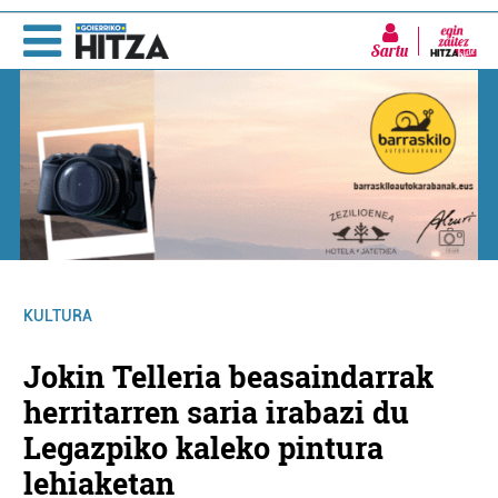
Sartu
KULTURA
Jokin Telleria beasaindarrak
herritarren saria irabazi du
Legazpiko kaleko pintura
lehiaketan