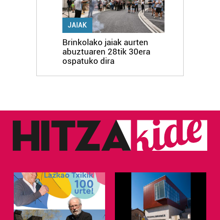
JAIAK
Brinkolako jaiak aurten
abuztuaren 28tik 30era
ospatuko dira