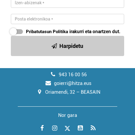
Pribatutasun Politika
irakurri eta onartzen dut.
Harpidetu
943 16 00 56
goierri@hitza.eus
Oriamendi, 32 – BEASAIN
Nor gara