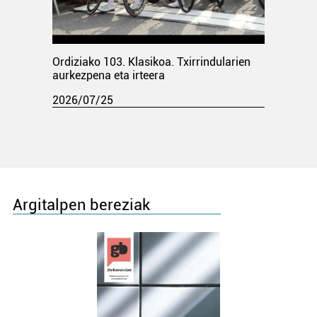
Ordiziako 103. Klasikoa. Txirrindularien
aurkezpena eta irteera
2026/07/25
Argitalpen bereziak