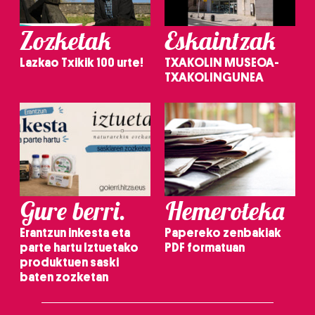
Zozketak
Eskaintzak
Lazkao Txikik 100 urte!
TXAKOLIN MUSEOA-
TXAKOLINGUNEA
Gure berri.
Hemeroteka
Erantzun inkesta eta
Papereko zenbakiak
parte hartu Iztuetako
PDF formatuan
produktuen saski
baten zozketan