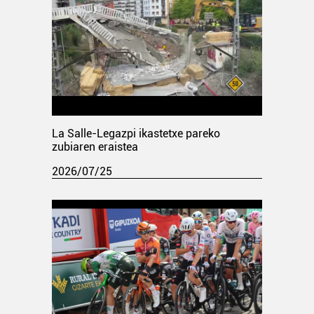
La Salle-Legazpi ikastetxe pareko
zubiaren eraistea
2026/07/25