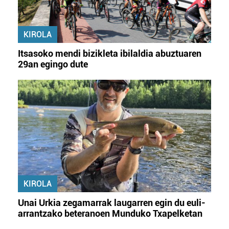
KIROLA
Itsasoko mendi bizikleta ibilaldia abuztuaren
29an egingo dute
KIROLA
Unai Urkia zegamarrak laugarren egin du euli-
arrantzako beteranoen Munduko Txapelketan