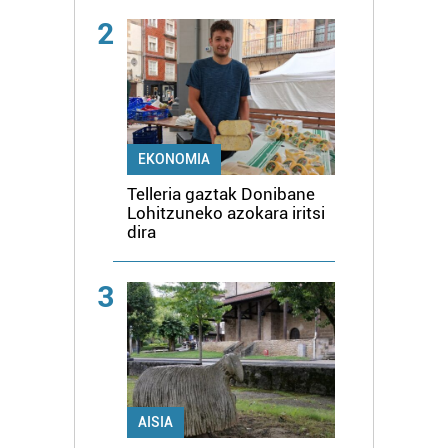
2
EKONOMIA
Telleria gaztak Donibane
Lohitzuneko azokara iritsi
dira
3
AISIA