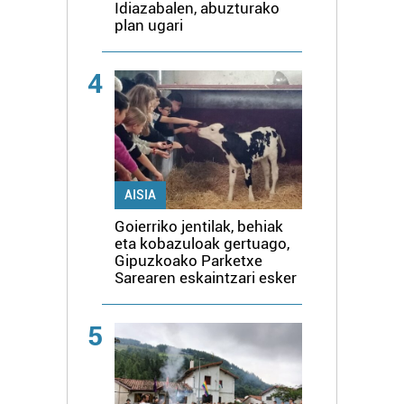
Idiazabalen, abuzturako
plan ugari
4
AISIA
Goierriko jentilak, behiak
eta kobazuloak gertuago,
Gipuzkoako Parketxe
Sarearen eskaintzari esker
5