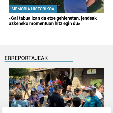
MEMORIA HISTORIKOA
«Gai tabua izan da etxe gehienetan, jendeak
azkeneko momentuan hitz egin du»
ERREPORTAJEAK