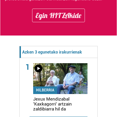
Egin HITZAkide
Azken 3 egunetako irakurrienak
1
HILBERRIA
Jexux Mendizabal
'Kaxkagorri' artzain
zaldibiarra hil da