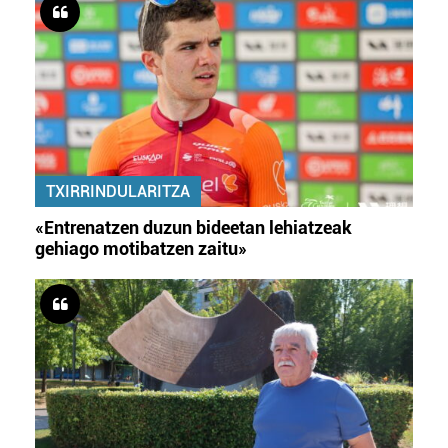
TXIRRINDULARITZA
«Entrenatzen duzun bideetan lehiatzeak
gehiago motibatzen zaitu»