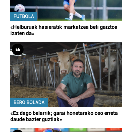
FUTBOLA
«Helburuak hasieratik markatzea beti gaiztoa
izaten da»
BERO BOLADA
«Ez dago belarrik; garai honetarako oso erreta
daude bazter guztiak»