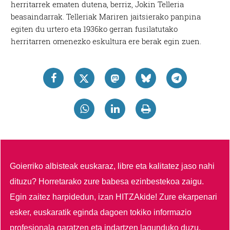
herritarrek ematen dutena, berriz, Jokin Telleria
beasaindarrak. Telleriak Mariren jaitsierako panpina
egiten du urtero eta 1936ko gerran fusilatutako
herritarren omenezko eskultura ere berak egin zuen.
Goierriko albisteak euskaraz, libre eta kalitatez jaso nahi
dituzu?
Horretarako zure babesa ezinbestekoa zaigu.
Egin zaitez harpidedun, izan HITZAkide!
Zure ekarpenari
esker, euskaratik eginda dagoen tokiko informazio
profesionala garatzen eta indartzen lagunduko duzu.