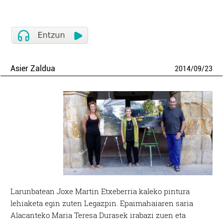
Asier Zaldua
2014
/
09
/
23
Larunbatean Joxe Martin Etxeberria kaleko pintura
lehiaketa egin zuten Legazpin. Epaimahaiaren saria
Alacanteko Maria Teresa Durasek irabazi zuen eta