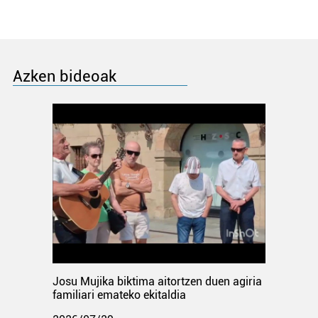
Azken bideoak
Josu Mujika biktima aitortzen duen agiria
familiari emateko ekitaldia