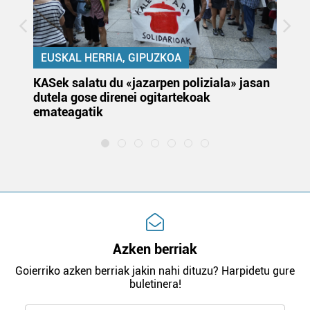
EUSKAL HERRIA, GIPUZKOA
KASek salatu du «jazarpen poliziala» jasan
Pa
dutela gose direnei ogitartekoak
da
emateagatik
«s
Azken berriak
Goierriko azken berriak jakin nahi dituzu? Harpidetu gure
buletinera!