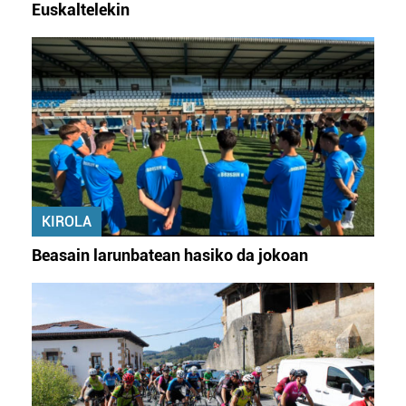
Euskaltelekin
KIROLA
Beasain larunbatean hasiko da jokoan