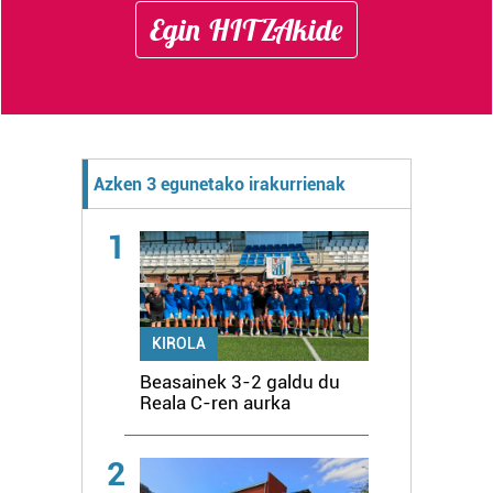
Egin HITZAkide
Azken 3 egunetako irakurrienak
1
KIROLA
Beasainek 3-2 galdu du
Reala C-ren aurka
2