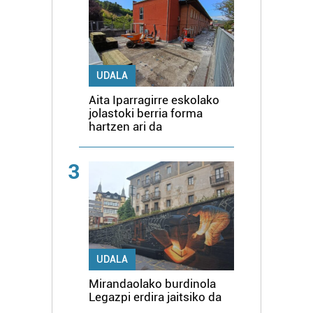
UDALA
Aita Iparragirre eskolako
jolastoki berria forma
hartzen ari da
3
UDALA
Mirandaolako burdinola
Legazpi erdira jaitsiko da