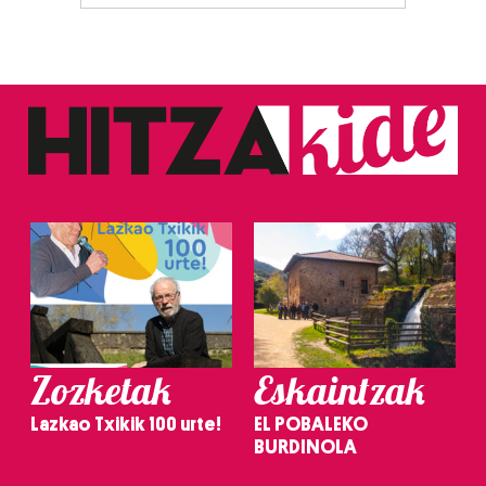
Zozketak
Eskaintzak
Lazkao Txikik 100 urte!
EL POBALEKO
BURDINOLA