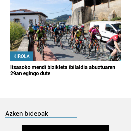
KIROLA
Itsasoko mendi bizikleta ibilaldia abuztuaren
29an egingo dute
Azken bideoak