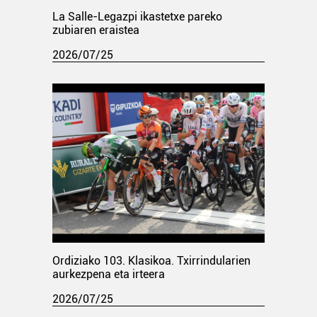
La Salle-Legazpi ikastetxe pareko
zubiaren eraistea
2026/07/25
Ordiziako 103. Klasikoa. Txirrindularien
aurkezpena eta irteera
2026/07/25