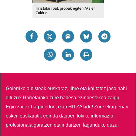
Irristalari bat, probak egiten./Asier
Zaldua
Goierriko albisteak euskaraz, libre eta kalitatez jaso nahi
dituzu?
Horretarako zure babesa ezinbestekoa zaigu.
Egin zaitez harpidedun, izan HITZAkide!
Zure ekarpenari
esker, euskaratik eginda dagoen tokiko informazio
profesionala garatzen eta indartzen lagunduko duzu.