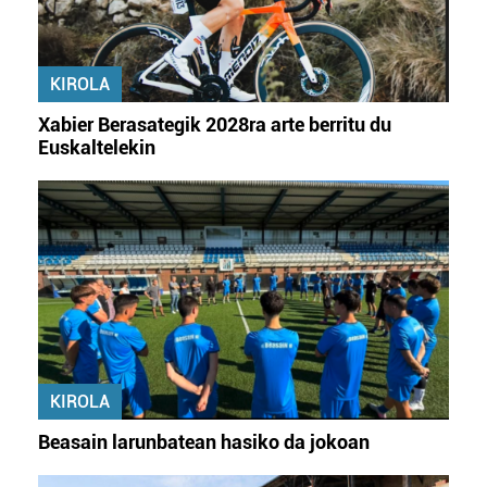
KIROLA
Xabier Berasategik 2028ra arte berritu du
Euskaltelekin
KIROLA
Beasain larunbatean hasiko da jokoan