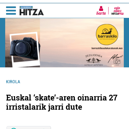
Sartu
KIROLA
Euskal ‘skate’-aren oinarria 27
irristalarik jarri dute