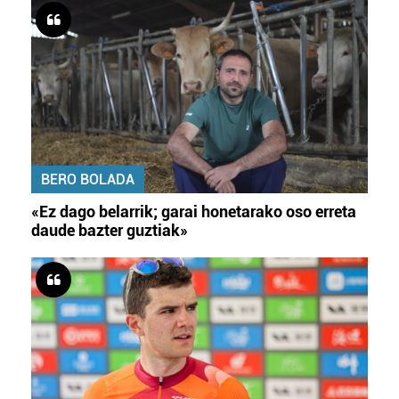
BERO BOLADA
«Ez dago belarrik; garai honetarako oso erreta
daude bazter guztiak»