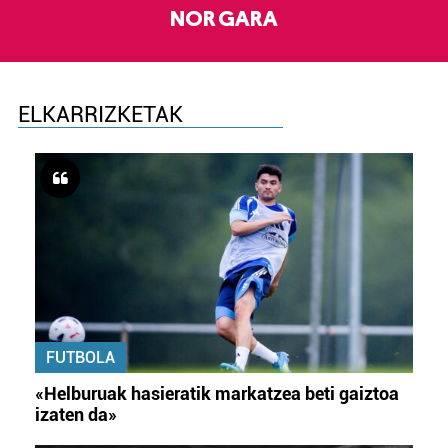
NOR GARA
ELKARRIZKETAK
FUTBOLA
«Helburuak hasieratik markatzea beti gaiztoa
izaten da»