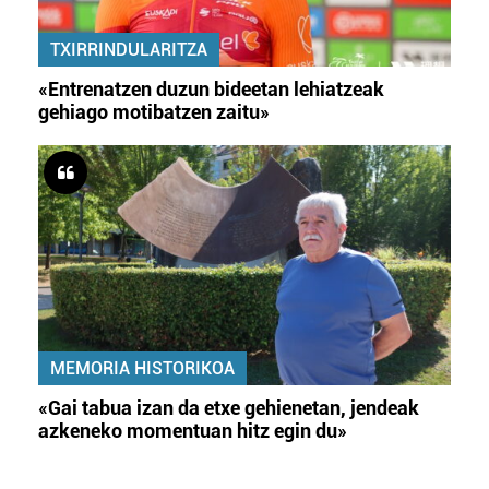
TXIRRINDULARITZA
«Entrenatzen duzun bideetan lehiatzeak
gehiago motibatzen zaitu»
MEMORIA HISTORIKOA
«Gai tabua izan da etxe gehienetan, jendeak
azkeneko momentuan hitz egin du»