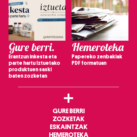
Gure berri.
Hemeroteka
Erantzun inkesta eta
Papereko zenbakiak
parte hartu Iztuetako
PDF formatuan
produktuen saski
baten zozketan
+
GURE BERRI
ZOZKETAK
ESKAINTZAK
HEMEROTEKA