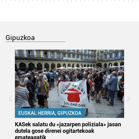
Gipuzkoa
EUSKAL HERRIA, GIPUZKOA
KASek salatu du «jazarpen poliziala» jasan
Pa
dutela gose direnei ogitartekoak
da
emateagatik
«s