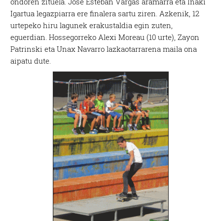
ondoren zituela. Jose Esteban Vargas aramarra eta Iñaki
Igartua legazpiarra ere finalera sartu ziren. Azkenik, 12
urtepeko hiru lagunek erakustaldia egin zuten,
eguerdian. Hossegorreko Alexi Moreau (10 urte), Zayon
Patrinski eta Unax Navarro lazkaotarrarena maila ona
aipatu dute.