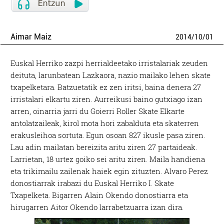
Aimar Maiz
2014
/
10
/
01
Euskal Herriko zazpi herrialdeetako irristalariak zeuden
deituta, larunbatean Lazkaora, nazio mailako lehen skate
txapelketara. Batzuetatik ez zen iritsi, baina denera 27
irristalari elkartu ziren. Aurreikusi baino gutxiago izan
arren, oinarria jarri du Goierri Roller Skate Elkarte
antolatzaileak, kirol mota hori zabalduta eta skaterren
erakusleihoa sortuta. Egun osoan 827 ikusle pasa ziren.
Lau adin mailatan bereizita aritu ziren 27 partaideak.
Larrietan, 18 urtez goiko sei aritu ziren. Maila handiena
eta trikimailu zailenak haiek egin zituzten. Alvaro Perez
donostiarrak irabazi du Euskal Herriko I. Skate
Txapelketa. Bigarren Alain Okendo donostiarra eta
hirugarren Aitor Okendo larrabetzuarra izan dira.