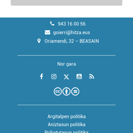
943 16 00 56
goierri@hitza.eus
Oriamendi, 32 – BEASAIN
Nor gara
Argitalpen politika
Aniztasun politika
Pribatutasun politika