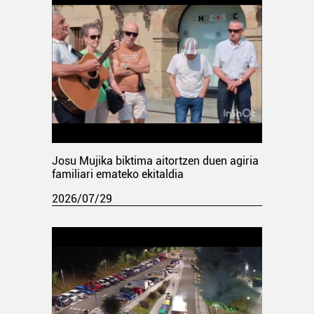
Josu Mujika biktima aitortzen duen agiria
familiari emateko ekitaldia
2026/07/29