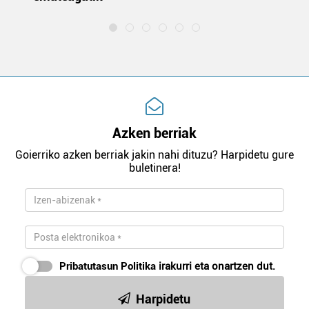
Azken berriak
Goierriko azken berriak jakin nahi dituzu? Harpidetu gure
buletinera!
Pribatutasun Politika
irakurri eta onartzen dut.
Harpidetu