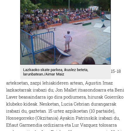
Lazkaoko skate parkea, ikuslez beteta,
15-18
larunbatean./Aimar Maiz
artekoetan, zazpi lehiakideren artean, Agustin Imaz
lazkaotarrak irabazi du; Jon Mallet itsasondoarra eta Beni
Laver beasaindarra igo dira podiumera, hirurak Goierriko
klubeko kideak. Nesketan, Lucia Cebrian durangarrak
irabazi du, gaztetan. 15 urtez azpikoetan (10 partaide),
Hossegorreko (Okzitania) Ayakin Patrinskik irabazi du,
Eñaut Garmendia ordiziarra eta Lur Vazquez tolosarra