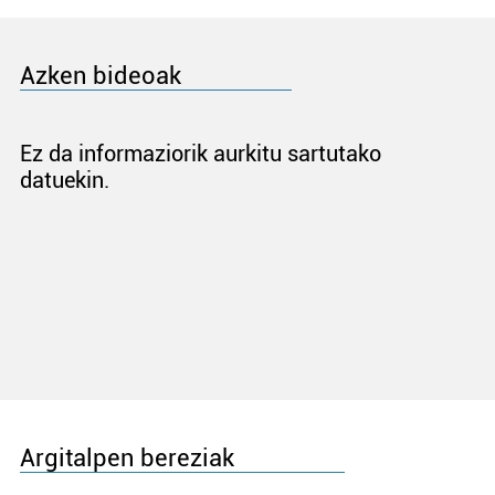
Azken bideoak
Ez da informaziorik aurkitu sartutako
datuekin.
Argitalpen bereziak