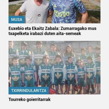
baliatzen gara. Ohar hau onartuz gero, teknologia hori
erabiltzeko baimen esplizitua ematen diguzu.
Gehiago
irakurri
MUSA
Euxebio eta Ekaitz Zabala: Zumarragako mus
txapelketa irabazi duten aita-semeak
TXIRRINDULARITZA
Tourreko goierritarrak