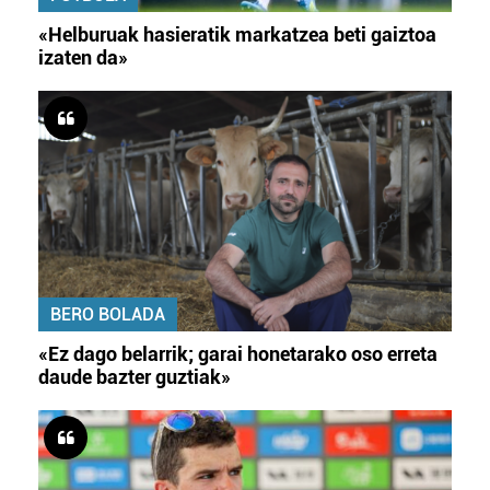
«Helburuak hasieratik markatzea beti gaiztoa
izaten da»
BERO BOLADA
«Ez dago belarrik; garai honetarako oso erreta
daude bazter guztiak»