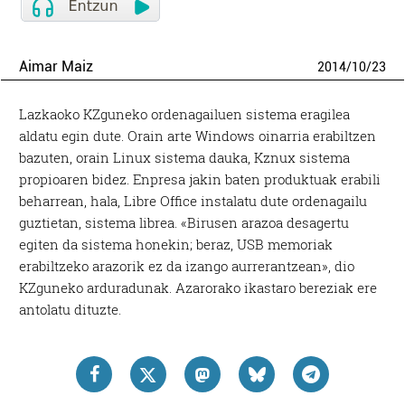
Aimar Maiz
2014
/
10
/
23
Lazkaoko KZguneko ordenagailuen sistema eragilea
aldatu egin dute. Orain arte Windows oinarria erabiltzen
bazuten, orain Linux sistema dauka, Kznux sistema
propioaren bidez. Enpresa jakin baten produktuak erabili
beharrean, hala, Libre Office instalatu dute ordenagailu
guztietan, sistema librea. «Birusen arazoa desagertu
egiten da sistema honekin; beraz, USB memoriak
erabiltzeko arazorik ez da izango aurrerantzean», dio
KZguneko arduradunak. Azarorako ikastaro bereziak ere
antolatu dituzte.