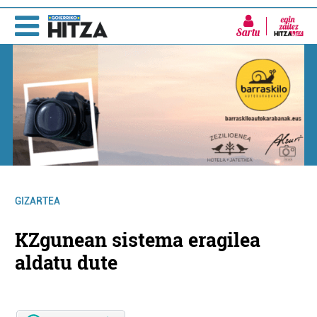
Sartu
GIZARTEA
KZgunean sistema eragilea
aldatu dute