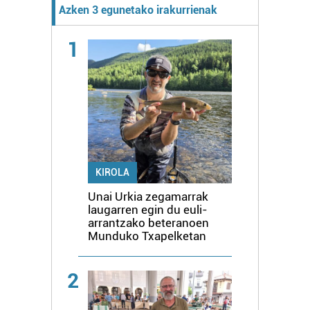
Azken 3 egunetako irakurrienak
1
KIROLA
Unai Urkia zegamarrak
laugarren egin du euli-
arrantzako beteranoen
Munduko Txapelketan
2