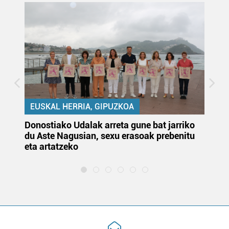
EUSKAL HERRIA, GIPUZKOA
Donostiako Udalak arreta gune bat jarriko
Ur
du Aste Nagusian, sexu erasoak prebenitu
es
eta artatzeko
lu