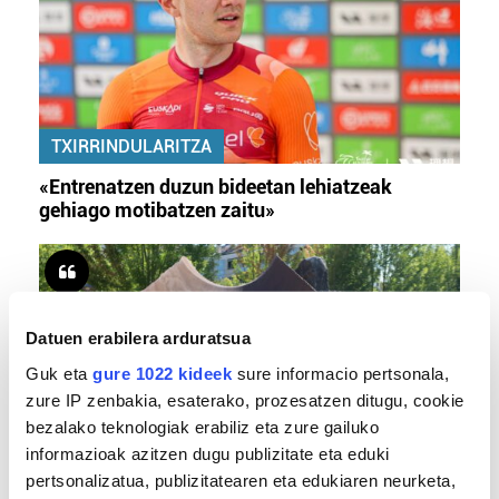
TXIRRINDULARITZA
«Entrenatzen duzun bideetan lehiatzeak
gehiago motibatzen zaitu»
Datuen erabilera arduratsua
Guk eta
gure 1022 kideek
sure informacio pertsonala,
zure IP zenbakia, esaterako, prozesatzen ditugu, cookie
bezalako teknologiak erabiliz eta zure gailuko
informazioak azitzen dugu publizitate eta eduki
MEMORIA HISTORIKOA
pertsonalizatua, publizitatearen eta edukiaren neurketa,