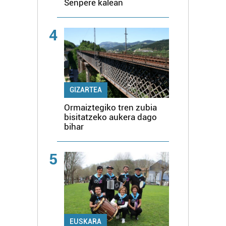
Senpere kalean
4
GIZARTEA
Ormaiztegiko tren zubia
bisitatzeko aukera dago
bihar
5
EUSKARA