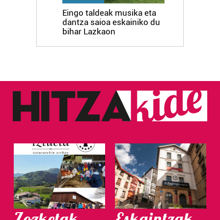
Eingo taldeak musika eta
dantza saioa eskainiko du
bihar Lazkaon
Zozketak
Eskaintzak