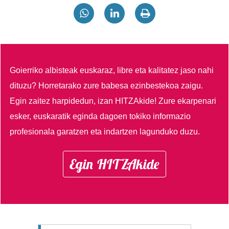
Goierriko albisteak euskaraz, libre eta kalitatez jaso nahi
dituzu?
Horretarako zure babesa ezinbestekoa zaigu.
Egin zaitez harpidedun, izan HITZAkide!
Zure ekarpenari
esker, euskaratik eginda dagoen tokiko informazio
profesionala garatzen eta indartzen lagunduko duzu.
Egin HITZAkide