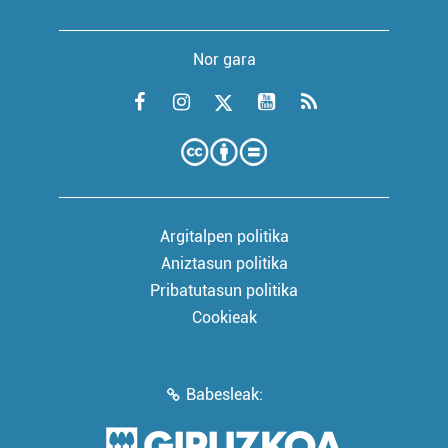
Nor gara
Argitalpen politika
Aniztasun politika
Pribatutasun politika
Cookieak
Babesleak: