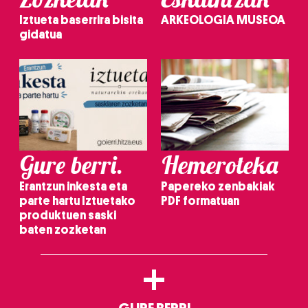
Iztueta baserrira bisita
ARKEOLOGIA MUSEOA
gidatua
Gure berri.
Hemeroteka
Erantzun inkesta eta
Papereko zenbakiak
parte hartu Iztuetako
PDF formatuan
produktuen saski
baten zozketan
+