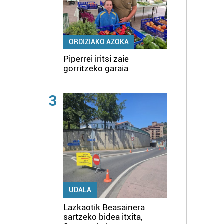
ORDIZIAKO AZOKA
Piperrei iritsi zaie
gorritzeko garaia
3
UDALA
Lazkaotik Beasainera
sartzeko bidea itxita,