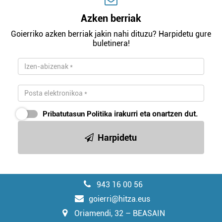
Azken berriak
Goierriko azken berriak jakin nahi dituzu? Harpidetu gure
buletinera!
Pribatutasun Politika
irakurri eta onartzen dut.
Harpidetu
943 16 00 56
goierri@hitza.eus
Oriamendi, 32 – BEASAIN