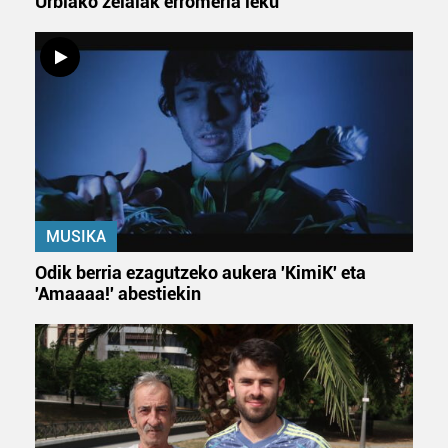
Urbiako zelaiak erromeria leku
neurtzeko, jendeari buruzko informazioa biltzeko eta
produktuak garatzeko. Zure datuak nork eta zertarako
erabiltzen dituen hauta dezakezu.
Bazkide batzuek ez dizute baimenik eskatzen, eta beren
interes komertzial legitimoetan babesten dira. Ikusi gure
bazkideen zerrenda, beren ustez zein helburutarako
duten interes legitimoa eta horren aurka nola egin
dezakezun ikusteko.
MUSIKA
Lortu zure datu pertsonalak prozesatzeko moduari
Odik berria ezagutzeko aukera 'KimiK' eta
buruzko informazio gehiago eta ezarri zure lehentasunak
'Amaaaa!' abestiekin
datuen atalean. Edozein unetan alda edo ken dezakezu
zure baimena Cookieen adierazpenean.
Webgune honek cookie propioak eta hirugarrenen cookie-
fitxategiak erabiltzen ditu. Zure esperientzia eta
zerbitzuak hobetzeko asmoz, cookie teknologiaz