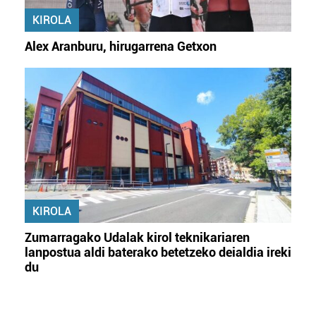
KIROLA
Alex Aranburu, hirugarrena Getxon
KIROLA
Zumarragako Udalak kirol teknikariaren
lanpostua aldi baterako betetzeko deialdia ireki
du