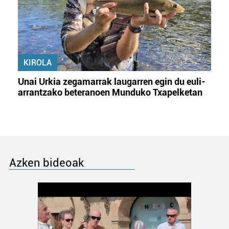
KIROLA
Unai Urkia zegamarrak laugarren egin du euli-
arrantzako beteranoen Munduko Txapelketan
Azken bideoak