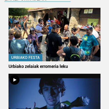
teknologia erabiliz, cookieak adibidez, iragarki eta eduki
pertsonalizatuak eskaintzeko, iragarkiak eta edukia
neurtzeko, jendeari buruzko informazioa biltzeko eta
produktuak garatzeko. Zure datuak nork eta zertarako
erabiltzen dituen hauta dezakezu.
Bazkide batzuek ez dizute baimenik eskatzen, eta beren
interes komertzial legitimoetan babesten dira. Ikusi gure
bazkideen zerrenda, beren ustez zein helburutarako
duten interes legitimoa eta horren aurka nola egin
URBIAKO FESTA
dezakezun ikusteko.
Urbiako zelaiak erromeria leku
Lortu zure datu pertsonalak prozesatzeko moduari
buruzko informazio gehiago eta ezarri zure lehentasunak
datuen atalean. Edozein unetan alda edo ken dezakezu
zure baimena Cookieen adierazpenean.
Webgune honek cookie propioak eta hirugarrenen cookie-