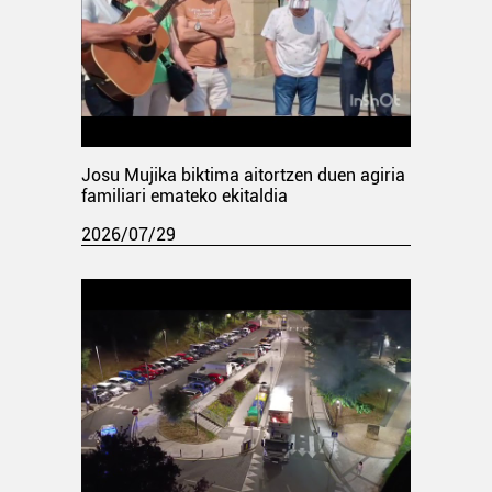
Josu Mujika biktima aitortzen duen agiria
familiari emateko ekitaldia
2026/07/29