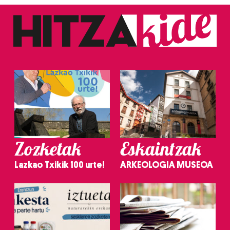
Zozketak
Eskaintzak
Lazkao Txikik 100 urte!
ARKEOLOGIA MUSEOA