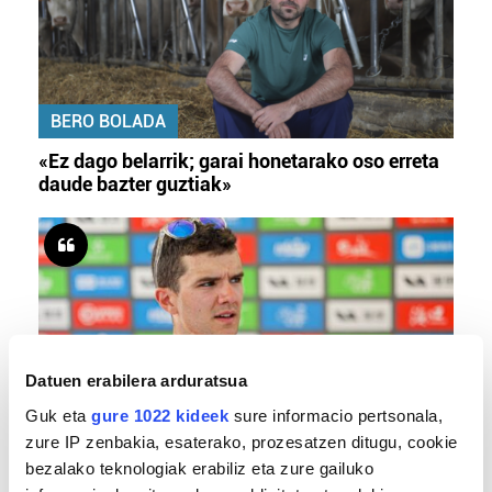
BERO BOLADA
«Ez dago belarrik; garai honetarako oso erreta
daude bazter guztiak»
Datuen erabilera arduratsua
Guk eta
gure 1022 kideek
sure informacio pertsonala,
zure IP zenbakia, esaterako, prozesatzen ditugu, cookie
TXIRRINDULARITZA
bezalako teknologiak erabiliz eta zure gailuko
«Entrenatzen duzun bideetan lehiatzeak