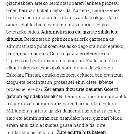
gizonezkoen arteko berdintasunaren lanketa prozesu
baten barruan kokatu behar da. Aurretik, Laura Gomez
bailarako berdintasun teknikari izandakoak jarritako
oinarrietatik abiatu genuen oinarri horiek edukiz
betetzeko bidea.
Administrazioa eta gizarte zibila lotu
dituzue.
Berdintasun politikena arlorik gazteena da
administrazio publikoan eta asko dago oraindik egiteko,
baina, gaur-gaurkoz, Goierri garaia erreferente da
Gipuzkoan berdintasunaren alorrean. Esate baterako,
elkar trukerako espazioak sortu ditugu Jabekuntza
Eskolan. Finean, emakumezkoen eskaera bati erantzun
diogu eta berdintasun prozesuei ekin diete, jabetze
prozesuei ere bai.
Zer eman dizu urte hauetan Goierri
garaian egindako lanak?
Ni feminista naiz, militantziatik
iritsi nintzen administrazioaren barruan lan egitera.
Militantzian arituta gaizki dagoenari azpimarra egiten
zaio eta administrazioan esandako horri guztiari bidea
eman ahal zaiola ikustea gauza handia da; nire
militantzia berretsi dut.
Zure agurra hitz batean