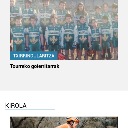
TXIRRINDULARITZA
Tourreko goierritarrak
KIROLA