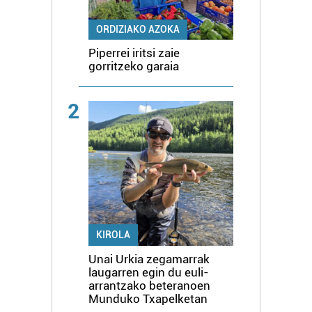
ORDIZIAKO AZOKA
Piperrei iritsi zaie
gorritzeko garaia
2
KIROLA
Unai Urkia zegamarrak
laugarren egin du euli-
arrantzako beteranoen
Munduko Txapelketan