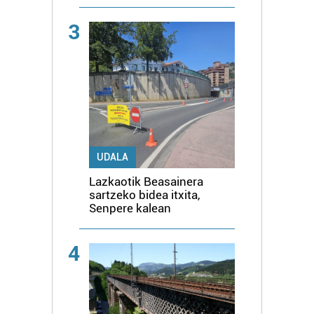
3
UDALA
Lazkaotik Beasainera
sartzeko bidea itxita,
Senpere kalean
4