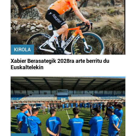
KIROLA
Xabier Berasategik 2028ra arte berritu du
Euskaltelekin