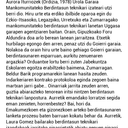
Aurora Iturriozek (Ordizia, 1978) Urola Garaia
Mankomunitateko Berdintasun teknikari izateari utzi
berri dio. Hiru urte eta erdiko ibilbide oparoa egin du
Ezkio-Itsasoko, Legazpiko, Urretxuko eta Zumarragako
mankomunitateko berdintasun teknikari lanetan Uggasa
garapen agentziaren baitan. Orain, Gipuzkoako Foru
Aldundira doa arlo berean lanean jarraitzea. Etxetik
hurbilago egongo den arren, penaz utzi du Goierri garaia.
Nolakoa da orain hiru urte baino gehiago Goierri garaian,
berdintasunaren esparruan, aurkitu zenuenaren
argazkia? Orduantxe lortu berri zuten Jabekuntza
Eskolaren egoitza erabiltzeko baimena, Zumarragan.
Beldur Barik programarekin lanean hasita zeuden.
Indarkeriaren kontrako protokoloa eginda zegoen baina
martxan jarri gabe… Oinarriak jarrita zeuden arren,
guztia abiarazteko tenorean iritsi nintzen berdintasun
teknikari lanpostura. Aurretik emandako lorratzei segida
eman zenieten, horrenbestez? Bai, hori da.
Emakumezkoen eta gizonezkoen arteko berdintasunaren
lanketa prozesu baten barruan kokatu behar da. Aurretik,
Laura Gomez bailarako berdintasun teknikari
izandakoak jarritako oinarrietatik abiatu genuen oinarri