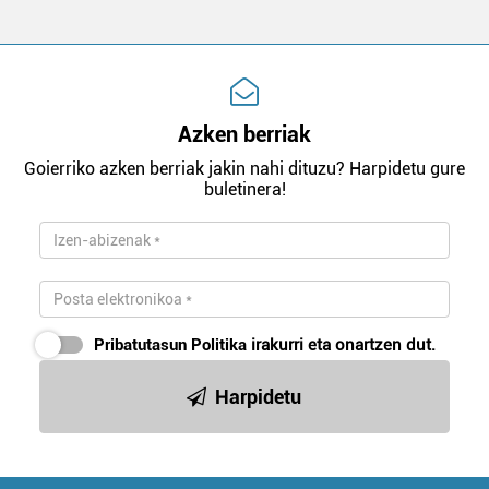
Azken berriak
Goierriko azken berriak jakin nahi dituzu? Harpidetu gure
buletinera!
Pribatutasun Politika
irakurri eta onartzen dut.
Harpidetu