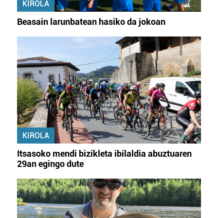
KIROLA
Beasain larunbatean hasiko da jokoan
KIROLA
Itsasoko mendi bizikleta ibilaldia abuztuaren
29an egingo dute