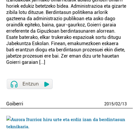
horiek edukiz betetzeko bidea. Administrazioa eta gizarte
zibila lotu dituzue. Berdintasun politikena arlorik
gazteena da administrazio publikoan eta asko dago
oraindik egiteko, baina, gaur-gaurkoz, Goierri garaia
erreferente da Gipuzkoan berdintasunaren alorrean.
Esate baterako, elkar trukerako espazioak sortu ditugu
Jabekuntza Eskolan. Finean, emakumezkoen eskaera
bati erantzun diogu eta berdintasun prozesuei ekin diete,
jabetze prozesuei ere bai. Zer eman dizu urte hauetan
Goierri garaian [...]
Goiberri
2015
/
02
/
13