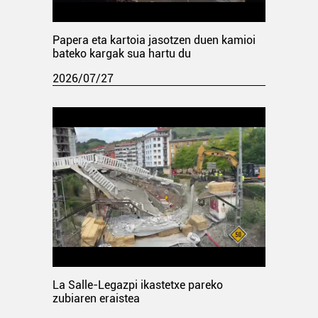
Papera eta kartoia jasotzen duen kamioi
bateko kargak sua hartu du
2026/07/27
La Salle-Legazpi ikastetxe pareko
zubiaren eraistea