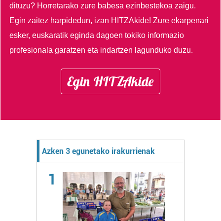
dituzu?
Horretarako zure babesa ezinbestekoa zaigu.
Egin zaitez harpidedun, izan HITZAkide!
Zure ekarpenari
esker, euskaratik eginda dagoen tokiko informazio
profesionala garatzen eta indartzen lagunduko duzu.
Egin HITZAkide
Azken 3 egunetako irakurrienak
1