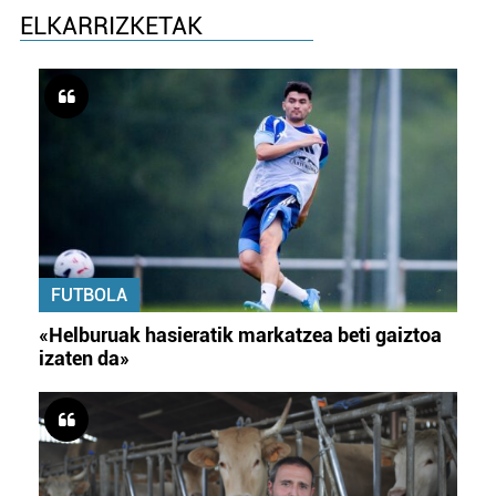
ELKARRIZKETAK
FUTBOLA
«Helburuak hasieratik markatzea beti gaiztoa
izaten da»