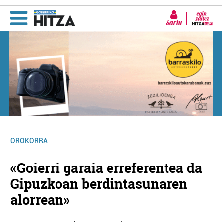
Sartu
OROKORRA
«Goierri garaia erreferentea da
Gipuzkoan berdintasunaren
alorrean»