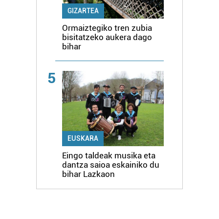
GIZARTEA
Ormaiztegiko tren zubia
bisitatzeko aukera dago
bihar
5
EUSKARA
Eingo taldeak musika eta
dantza saioa eskainiko du
bihar Lazkaon