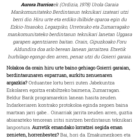
Aurora Iturrioz
ek (Ordizia, 1978) Urola Garaia
Mankomunitateko Berdintasun teknikari izateari utzi
berri dio. Hiru urte eta erdiko ibilbide oparoa egin du
Ezkio-Itsasoko, Legazpiko, Urretxuko eta Zumarragako
mankomunitateko berdintasun teknikari lanetan Uggasa
garapen agentziaren baitan. Orain, Gipuzkoako Foru
Aldundira doa arlo berean lanean jarraitzea. Etxetik
hurbilago egongo den arren, penaz utzi du Goierri garaia.
Nolakoa da orain hiru urte baino gehiago Goierri garaian,
berdintasunaren esparruan, aurkitu zenuenaren
argazkia?
Orduantxe lortu berri zuten Jabekuntza
Eskolaren egoitza erabiltzeko baimena, Zumarragan.
Beldur Barik programarekin lanean hasita zeuden.
Indarkeriaren kontrako protokoloa eginda zegoen baina
martxan jarri gabe… Oinarriak jarrita zeuden arren, guztia
abiarazteko tenorean iritsi nintzen berdintasun teknikari
lanpostura.
Aurretik emandako lorratzei segida eman
zenieten, horrenbestez?
Bai, hori da. Emakumezkoen eta