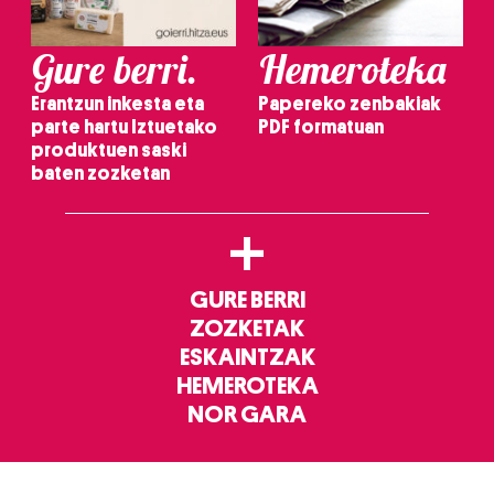
Gure berri.
Hemeroteka
Erantzun inkesta eta
Papereko zenbakiak
parte hartu Iztuetako
PDF formatuan
produktuen saski
baten zozketan
+
GURE BERRI
ZOZKETAK
ESKAINTZAK
HEMEROTEKA
NOR GARA