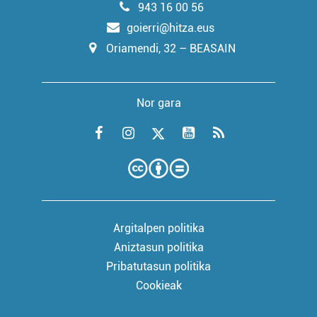
943 16 00 56
goierri@hitza.eus
Oriamendi, 32 – BEASAIN
Nor gara
Argitalpen politika
Aniztasun politika
Pribatutasun politika
Cookieak