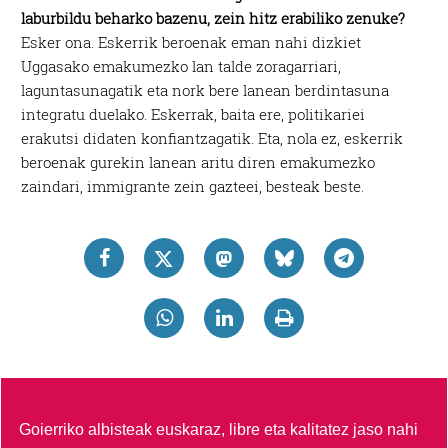
laburbildu beharko bazenu, zein hitz erabiliko zenuke?
Esker ona. Eskerrik beroenak eman nahi dizkiet
Uggasako emakumezko lan talde zoragarriari,
laguntasunagatik eta nork bere lanean berdintasuna
integratu duelako. Eskerrak, baita ere, politikariei
erakutsi didaten konfiantzagatik. Eta, nola ez, eskerrik
beroenak gurekin lanean aritu diren emakumezko
zaindari, immigrante zein gazteei, besteak beste.
Goierriko albisteak euskaraz, libre eta kalitatez jaso nahi