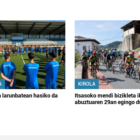
A
KIROLA
 larunbatean hasiko da
Itsasoko mendi bizikleta i
abuztuaren 29an egingo d