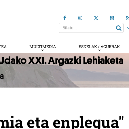
TEA
MULTIMEDIA
ESKELAK / AGURRAK
mia eta enplegua"