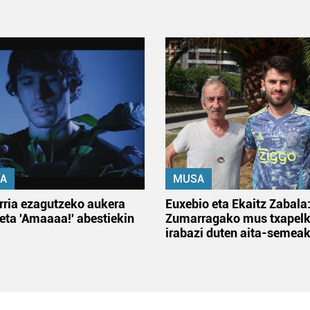
A
MUSA
rria ezagutzeko aukera
Euxebio eta Ekaitz Zabala
 eta 'Amaaaa!' abestiekin
Zumarragako mus txapelk
irabazi duten aita-semea