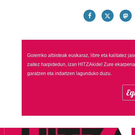
Goierriko albisteak euskaraz, libre eta kalitatez ja
zaitez harpidedun, izan HITZAkide!
Zure ekarpenar
garatzen eta indartzen lagunduko duzu.
Eg