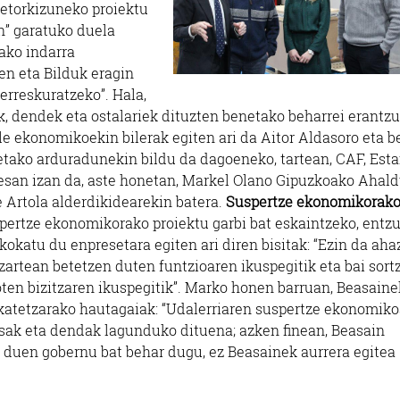
“etorkizuneko proiektu
n” garatuko duela
ako indarra
en eta Bilduk eragin
erreskuratzeko”. Hala,
, dendek eta ostalariek dituzten benetako beharrei erantz
le ekonomikoekin bilerak egiten ari da Aitor Aldasoro eta b
etako arduradunekin bildu da dagoeneko, tartean, CAF, Esta
esan izan da, aste honetan, Markel Olano Gipuzkoako Ahal
e Artola alderdikidearekin batera.
Suspertze ekonomikorak
pertze ekonomikorako proiektu garbi bat eskaintzeko, entzu
kokatu du enpresetara egiten ari diren bisitak: “Ezin da aha
zartean betetzen duten funtzioaren ikuspegitik eta bai sort
ten bizitzaren ikuspegitik”. Marko honen barruan, Beasaine
katetzarako hautagaiak: “Udalerriaren suspertze ekonomik
esak eta dendak lagunduko dituena; azken finean, Beasain
 duen gobernu bat behar dugu, ez Beasainek aurrera egitea