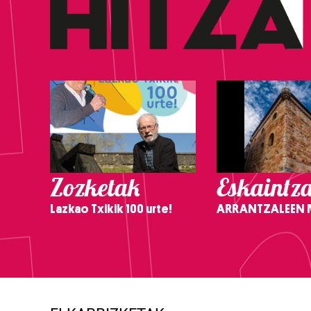
Zozketak
Eskaintz
Lazkao Txikik 100 urte!
ARRANTZALEEN