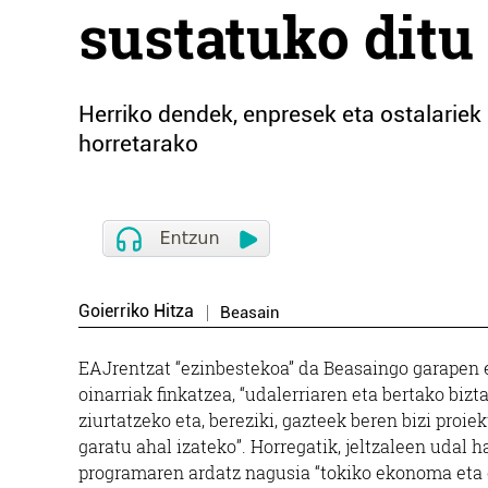
sustatuko dit
Herriko dendek, enpresek eta ostalariek
horretarako
Goierriko Hitza
Beasain
EAJrentzat “ezinbestekoa” da Beasaingo garapen
oinarriak finkatzea, “udalerriaren eta bertako biz
ziurtatzeko eta, bereziki, gazteek beren bizi proi
garatu ahal izateko”. Horregatik, jeltzaleen udal
programaren ardatz nagusia “tokiko ekonoma eta