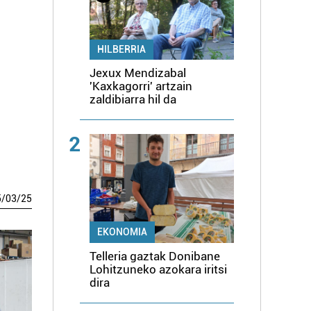
HILBERRIA
Jexux Mendizabal
'Kaxkagorri' artzain
zaldibiarra hil da
2
5
/
03
/
25
EKONOMIA
Telleria gaztak Donibane
Lohitzuneko azokara iritsi
dira