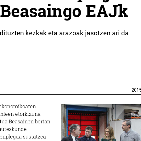
u Beasaingo EAJk
 dituzten kezkak eta arazoak jasotzen ari da
201
 ekonomikoaren
tanleen etorkizuna
ektua Beasainen bertan
 hauteskunde
 enplegua sustatzea