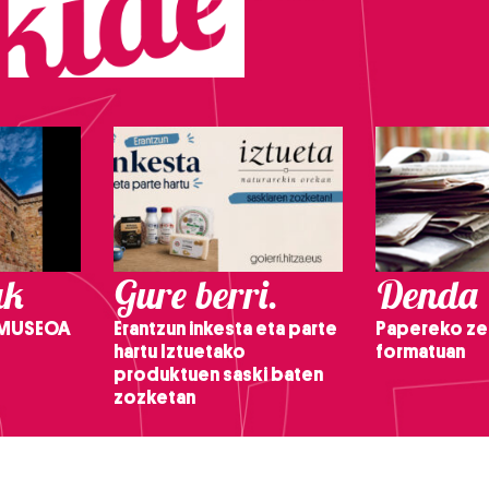
ak
Gure berri.
Denda
 MUSEOA
Erantzun inkesta eta parte
Papereko ze
hartu Iztuetako
formatuan
produktuen saski baten
zozketan