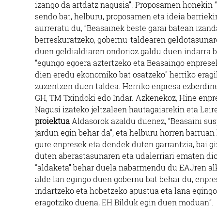
izango da artdatz nagusia”. Proposamen honekin 
sendo bat, helburu, proposamen eta ideia berrieki
aurreratu du, “Beasainek beste garai batean izand
berreskuratzeko, gobernu-taldearen geldotasunar
duen geldialdiaren ondorioz galdu duen indarra b
“egungo egoera aztertzeko eta Beasaingo enpresek
dien eredu ekonomiko bat osatzeko” herriko eragi
zuzentzen duen taldea. Herriko enpresa ezberdin
GH, TM Txindoki edo Indar. Azkenekoz, Hine enpr
Nagusi izateko jeltzaleen hautagaiarekin eta Leir
proiektua
Aldasorok azaldu duenez, “Beasaini sus
jardun egin behar da”, eta helburu horren barruan 
gure enpresek eta dendek duten garrantzia, bai gi
duten aberastasunaren eta udalerriari ematen dio
“aldaketa” behar duela nabarmendu du EAJren al
alde lan egingo duen gobernu bat behar du, enpr
indartzeko eta hobetzeko apustua eta lana egingo
eragotziko duena, EH Bilduk egin duen moduan”.