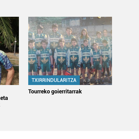
TXIRRINDULARITZA
:
Tourreko goierritarrak
eta
k