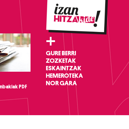
+
GURE BERRI
ZOZKETAK
ESKAINTZAK
HEMEROTEKA
NOR GARA
nbakiak PDF