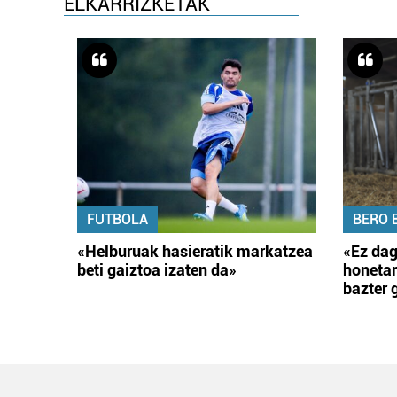
ELKARRIZKETAK
FUTBOLA
BERO 
«Helburuak hasieratik markatzea
«Ez dag
beti gaiztoa izaten da»
honetar
bazter 