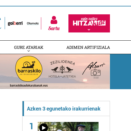
Sartu
GURE ATARIAK
ADIMEN ARTIFIZIALA
Azken 3 egunetako irakurrienak
1