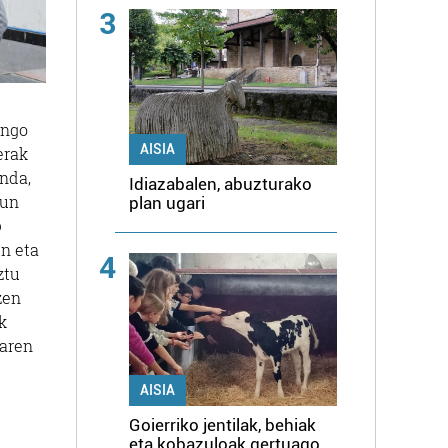
3
ungo
AISIA
erak
nda,
Idiazabalen, abuzturako
dun
plan ugari
o
n eta
4
ztu
zen
k
oaren
AISIA
Goierriko jentilak, behiak
eta kobazuloak gertuago,