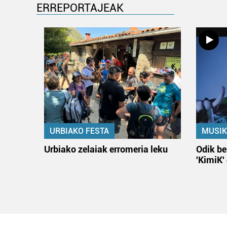
ERREPORTAJEAK
URBIAKO FESTA
MUSIK
Urbiako zelaiak erromeria leku
Odik be
'KimiK'