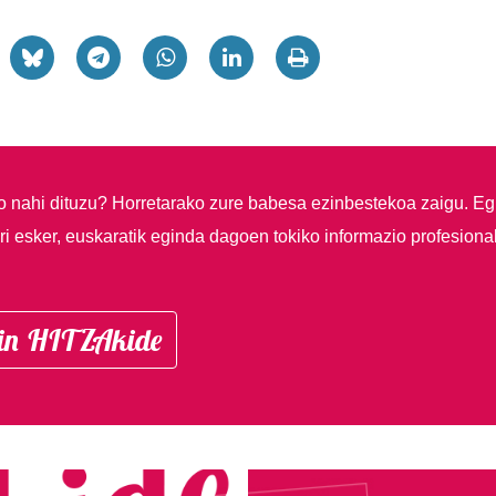
so nahi dituzu?
Horretarako zure babesa ezinbestekoa zaigu. Eg
i esker, euskaratik eginda dagoen tokiko informazio profesiona
in HITZAkide