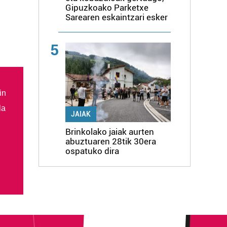
Gipuzkoako Parketxe
Sarearen eskaintzari esker
5
in
la
JAIAK
Brinkolako jaiak aurten
abuztuaren 28tik 30era
ospatuko dira