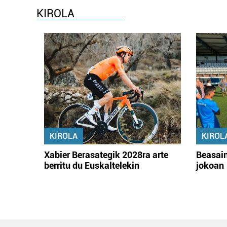
KIROLA
KIROLA
KIROL
Xabier Berasategik 2028ra arte
Beasain
berritu du Euskaltelekin
jokoan