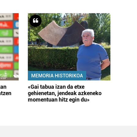
MEMORIA HISTORIKOA
tan
«Gai tabua izan da etxe
atzen
gehienetan, jendeak azkeneko
momentuan hitz egin du»