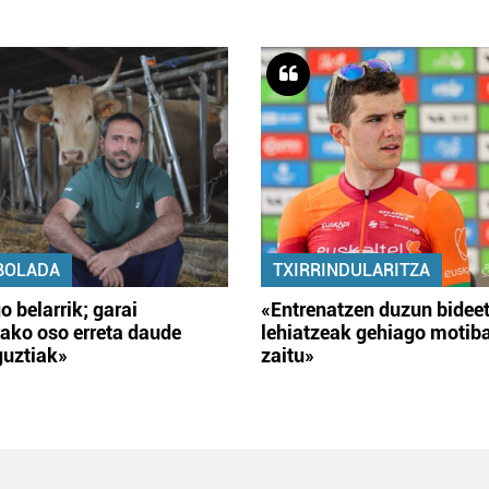
BOLADA
TXIRRINDULARITZA
o belarrik; garai
«Entrenatzen duzun bidee
ako oso erreta daude
lehiatzeak gehiago motib
guztiak»
zaitu»