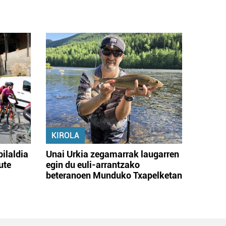
KIROLA
bilaldia
Unai Urkia zegamarrak laugarren
ute
egin du euli-arrantzako
beteranoen Munduko Txapelketan