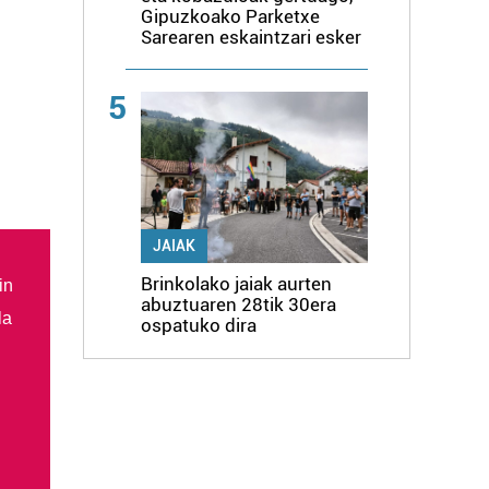
Gipuzkoako Parketxe
Sarearen eskaintzari esker
5
JAIAK
Brinkolako jaiak aurten
in
abuztuaren 28tik 30era
la
ospatuko dira