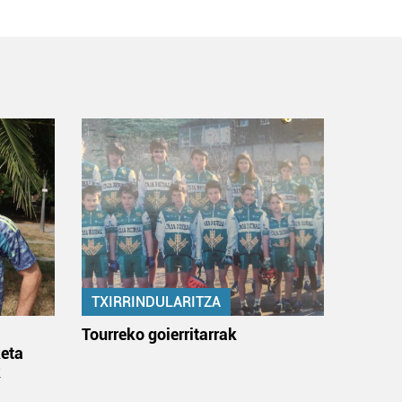
TXIRRINDULARITZA
:
Tourreko goierritarrak
eta
k