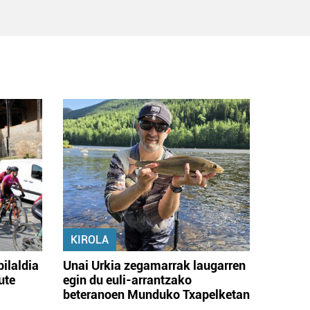
KIROLA
bilaldia
Unai Urkia zegamarrak laugarren
ute
egin du euli-arrantzako
beteranoen Munduko Txapelketan