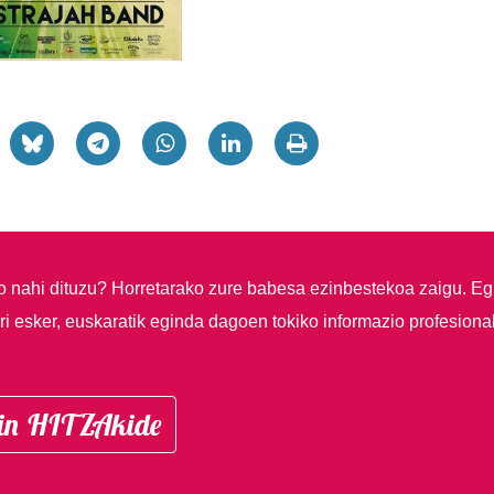
so nahi dituzu?
Horretarako zure babesa ezinbestekoa zaigu. Eg
i esker, euskaratik eginda dagoen tokiko informazio profesiona
in HITZAkide