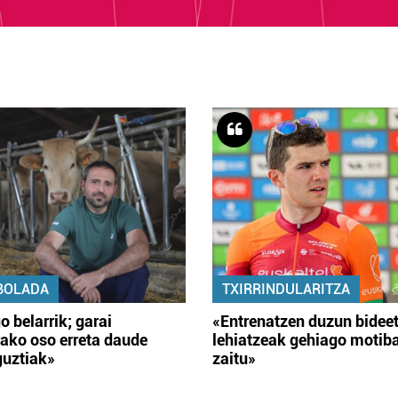
BOLADA
TXIRRINDULARITZA
o belarrik; garai
«Entrenatzen duzun bidee
ako oso erreta daude
lehiatzeak gehiago motib
guztiak»
zaitu»