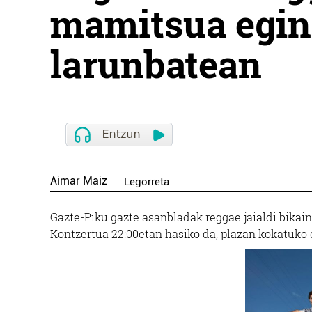
mamitsua egin
larunbatean
Aimar Maiz
Legorreta
Gazte-Piku gazte asanbladak reggae jaialdi bikain
Kontzertua 22:00etan hasiko da, plazan kokatuko 