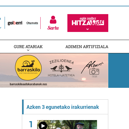
Sartu
GURE ATARIAK
ADIMEN ARTIFIZIALA
Azken 3 egunetako irakurrienak
1