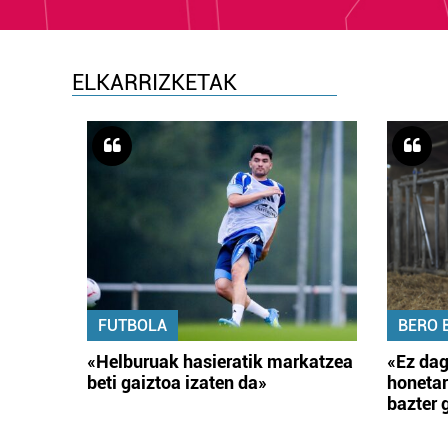
ELKARRIZKETAK
FUTBOLA
BERO 
«Helburuak hasieratik markatzea
«Ez dag
beti gaiztoa izaten da»
honetar
bazter 