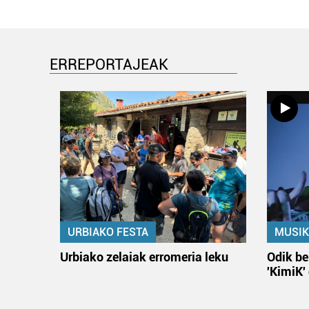
ERREPORTAJEAK
URBIAKO FESTA
MUSIK
Urbiako zelaiak erromeria leku
Odik be
'KimiK'