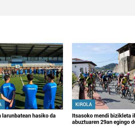
A
KIROLA
 larunbatean hasiko da
Itsasoko mendi bizikleta i
abuztuaren 29an egingo d