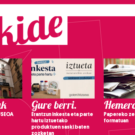
ak
Gure berri.
Hemero
USEOA
Erantzun inkesta eta parte
Papereko ze
hartu Iztuetako
formatuan
produktuen saski baten
zozketan