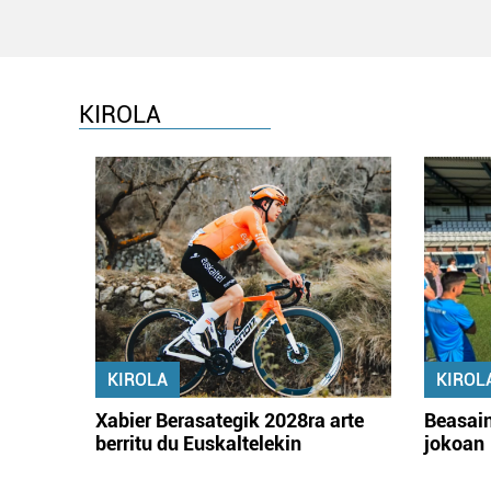
KIROLA
KIROLA
KIROL
Xabier Berasategik 2028ra arte
Beasain
berritu du Euskaltelekin
jokoan