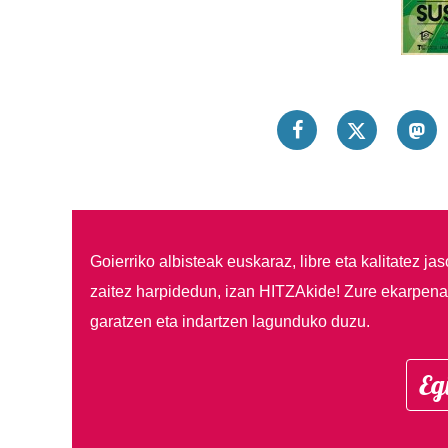
Goierriko albisteak euskaraz, libre eta kalitatez ja
zaitez harpidedun, izan HITZAkide!
Zure ekarpenar
garatzen eta indartzen lagunduko duzu.
Eg