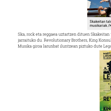
Skakeitan tal
musikariak./
Ska, rock eta reggaea uztartzen dituen Skakeitan t
jarraituko du. Revolutionary Brothers, King Konsu
Musika giroa larunbat iluntzean piztuko dute Leg