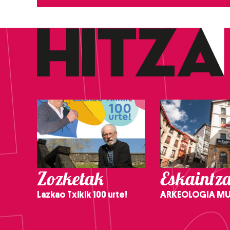
Zozketak
Eskaintz
Lazkao Txikik 100 urte!
ARKEOLOGIA M