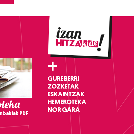
+
GURE BERRI
ZOZKETAK
ESKAINTZAK
teka
HEMEROTEKA
NOR GARA
nbakiak PDF