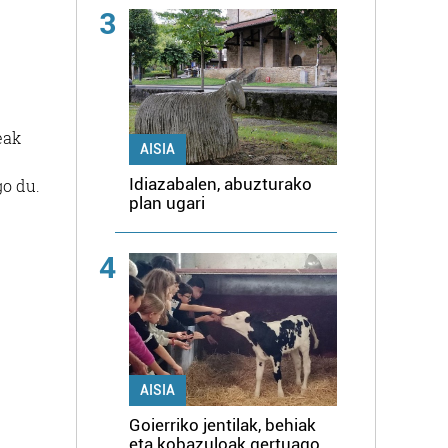
3
eak
AISIA
Idiazabalen, abuzturako
go du.
plan ugari
4
AISIA
Goierriko jentilak, behiak
eta kobazuloak gertuago,