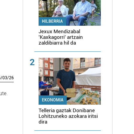
HILBERRIA
Jexux Mendizabal
'Kaxkagorri' artzain
zaldibiarra hil da
2
5
/
03
/
26
ute.
EKONOMIA
Telleria gaztak Donibane
Lohitzuneko azokara iritsi
dira