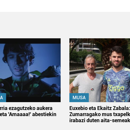
A
MUSA
rria ezagutzeko aukera
Euxebio eta Ekaitz Zabala
 eta 'Amaaaa!' abestiekin
Zumarragako mus txapelk
irabazi duten aita-semea