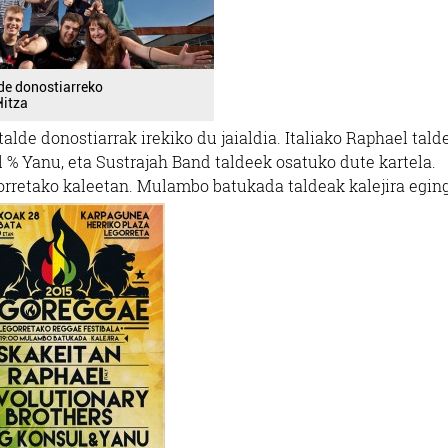
de donostiarreko
Hitza
alde donostiarrak irekiko du jaialdia. Italiako Raphael tald
l % Yanu, eta Sustrajah Band taldeek osatuko dute kartela.
orretako kaleetan. Mulambo batukada taldeak kalejira egin