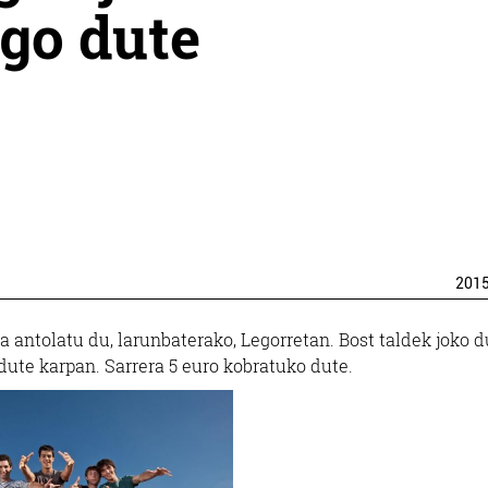
go dute
201
a antolatu du, larunbaterako, Legorretan. Bost taldek joko d
dute karpan. Sarrera 5 euro kobratuko dute.