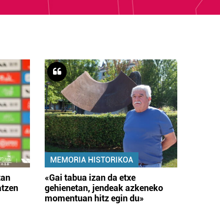
MEMORIA HISTORIKOA
tan
«Gai tabua izan da etxe
atzen
gehienetan, jendeak azkeneko
momentuan hitz egin du»