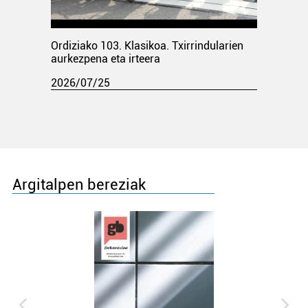
Ordiziako 103. Klasikoa. Txirrindularien
aurkezpena eta irteera
2026/07/25
Argitalpen bereziak