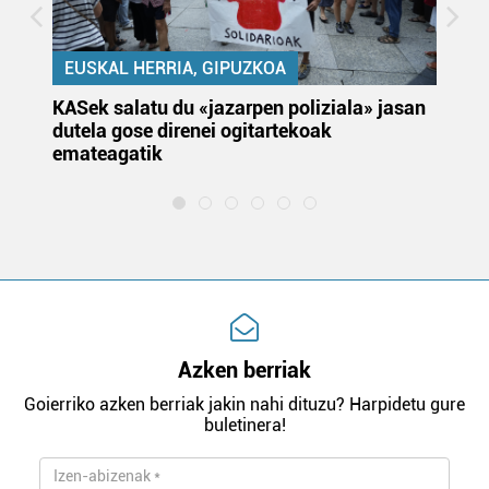
EUSKAL HERRIA, GIPUZKOA
KASek salatu du «jazarpen poliziala» jasan
Pa
dutela gose direnei ogitartekoak
da
emateagatik
«s
Azken berriak
Goierriko azken berriak jakin nahi dituzu? Harpidetu gure
buletinera!