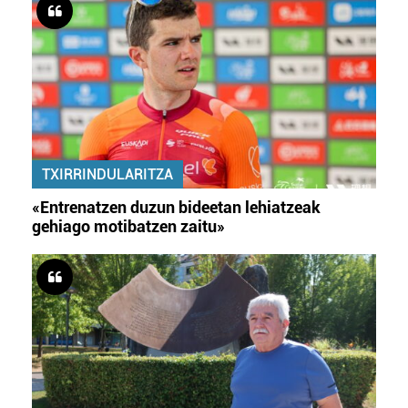
TXIRRINDULARITZA
«Entrenatzen duzun bideetan lehiatzeak
gehiago motibatzen zaitu»