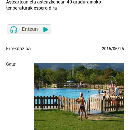
Asteartean eta asteazkenean 40 gradurainoko
tenperaturak espero dira
Errekdazioa
2015
/
06
/
26
Gaur