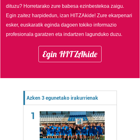
dituzu?
Horretarako zure babesa ezinbestekoa zaigu.
Egin zaitez harpidedun, izan HITZAkide!
Zure ekarpenari
esker, euskaratik eginda dagoen tokiko informazio
profesionala garatzen eta indartzen lagunduko duzu.
Egin HITZAkide
Azken 3 egunetako irakurrienak
1