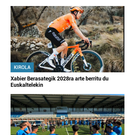
KIROLA
Xabier Berasategik 2028ra arte berritu du
Euskaltelekin