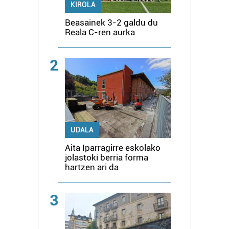
KIROLA
Beasainek 3-2 galdu du
Reala C-ren aurka
2
UDALA
Aita Iparragirre eskolako
jolastoki berria forma
hartzen ari da
3