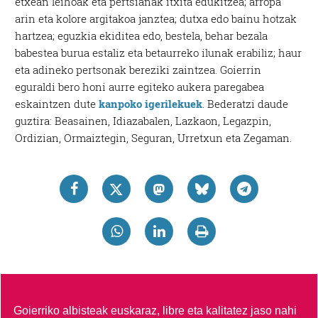
etxean leihoak eta pertsianak itxita edukitzea; arropa
arin eta kolore argitakoa janztea; dutxa edo bainu hotzak
hartzea; eguzkia ekiditea edo, bestela, behar bezala
babestea burua estaliz eta betaurreko ilunak erabiliz; haur
eta adineko pertsonak bereziki zaintzea. Goierrin
eguraldi bero honi aurre egiteko aukera paregabea
eskaintzen dute
kanpoko igerilekuek
. Bederatzi daude
guztira: Beasainen, Idiazabalen, Lazkaon, Legazpin,
Ordizian, Ormaiztegin, Seguran, Urretxun eta Zegaman.
Goierriko albisteak euskaraz, libre eta kalitatez jaso nahi