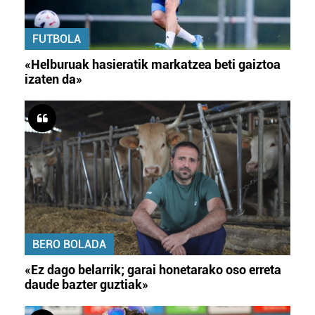
FUTBOLA
«Helburuak hasieratik markatzea beti gaiztoa
izaten da»
BERO BOLADA
«Ez dago belarrik; garai honetarako oso erreta
daude bazter guztiak»