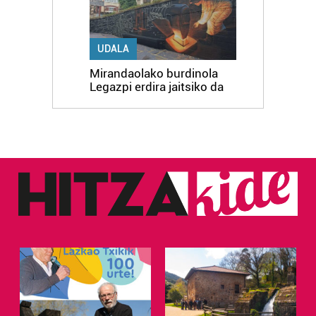
UDALA
Mirandaolako burdinola
Legazpi erdira jaitsiko da