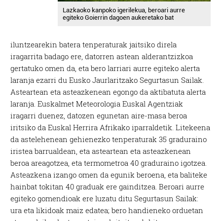
Lazkaoko kanpoko igerilekua, beroari aurre
egiteko Goierrin dagoen aukeretako bat
iluntzearekin batera tenperaturak jaitsiko direla
iragarrita badago ere, datorren astean alderantzizkoa
gertatuko omen da, eta bero larriari aurre egiteko alerta
laranja ezarri du Eusko Jaurlaritzako Segurtasun Sailak.
Asteartean eta asteazkenean egongo da aktibatuta alerta
laranja. Euskalmet Meteorologia Euskal Agentziak
iragarri duenez, datozen egunetan aire-masa beroa
iritsiko da Euskal Herrira Afrikako iparraldetik. Litekeena
da astelehenean gehienezko tenperaturak 35 graduraino
iristea barrualdean, eta asteartean eta asteazkenean
beroa areagotzea, eta termometroa 40 graduraino igotzea.
Asteazkena izango omen da egunik beroena, eta baliteke
hainbat tokitan 40 graduak ere gainditzea. Beroari aurre
egiteko gomendioak ere luzatu ditu Segurtasun Sailak:
ura eta likidoak maiz edatea; bero handieneko orduetan