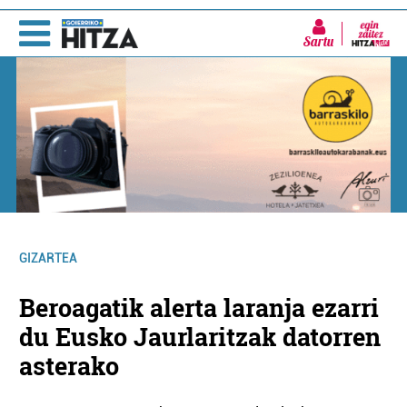
Sartu
GIZARTEA
Beroagatik alerta laranja ezarri
du Eusko Jaurlaritzak datorren
asterako