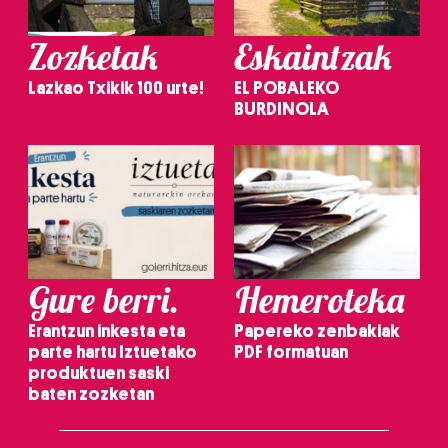
Zozketak
Eskaintzak
Lazkao Txikik 100 urte!
EL POBALEKO
BURDINOLA
Gure berri.
Hemeroteka
Erantzun inkesta eta
Papereko zenbakiak
parte hartu Iztuetako
PDF formatuan
produktuen saski
baten zozketan