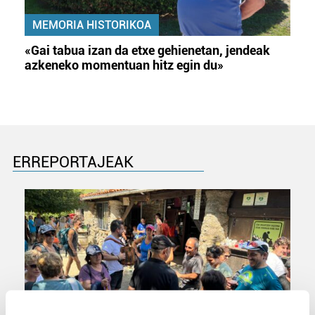
MEMORIA HISTORIKOA
«Gai tabua izan da etxe gehienetan, jendeak
azkeneko momentuan hitz egin du»
ERREPORTAJEAK