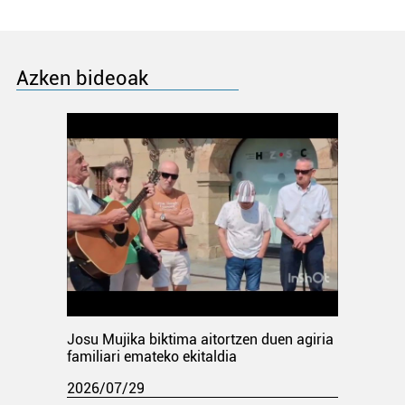
Azken bideoak
Josu Mujika biktima aitortzen duen agiria
familiari emateko ekitaldia
2026/07/29