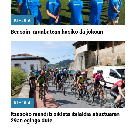
KIROLA
Beasain larunbatean hasiko da jokoan
KIROLA
Itsasoko mendi bizikleta ibilaldia abuztuaren
29an egingo dute