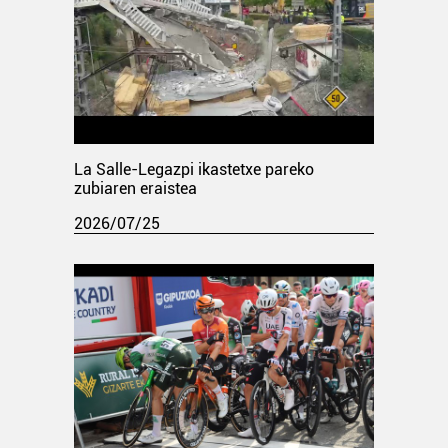
La Salle-Legazpi ikastetxe pareko
zubiaren eraistea
2026/07/25