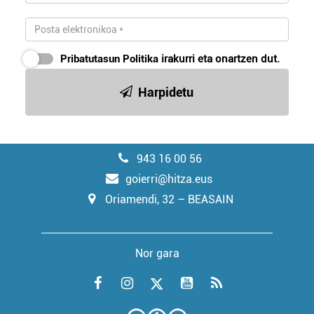
Pribatutasun Politika
irakurri eta onartzen dut.
Harpidetu
943 16 00 56
goierri@hitza.eus
Oriamendi, 32 – BEASAIN
Nor gara