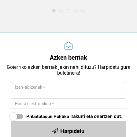
Azken berriak
Goierriko azken berriak jakin nahi dituzu? Harpidetu gure
buletinera!
Pribatutasun Politika
irakurri eta onartzen dut.
Harpidetu