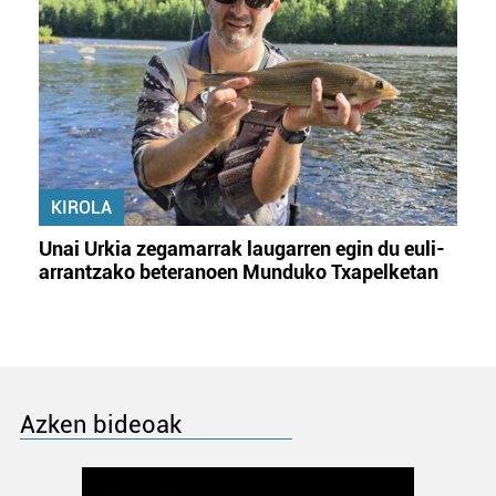
KIROLA
Unai Urkia zegamarrak laugarren egin du euli-
arrantzako beteranoen Munduko Txapelketan
Azken bideoak