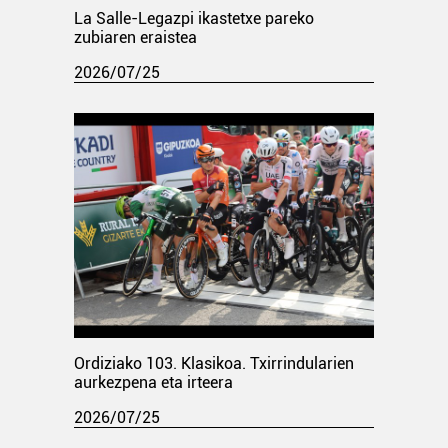
La Salle-Legazpi ikastetxe pareko
zubiaren eraistea
2026/07/25
Ordiziako 103. Klasikoa. Txirrindularien
aurkezpena eta irteera
2026/07/25