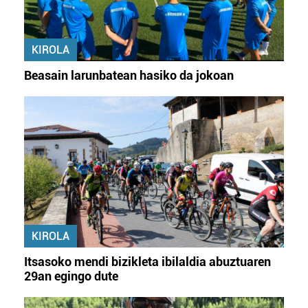
KIROLA
Beasain larunbatean hasiko da jokoan
KIROLA
Itsasoko mendi bizikleta ibilaldia abuztuaren
29an egingo dute