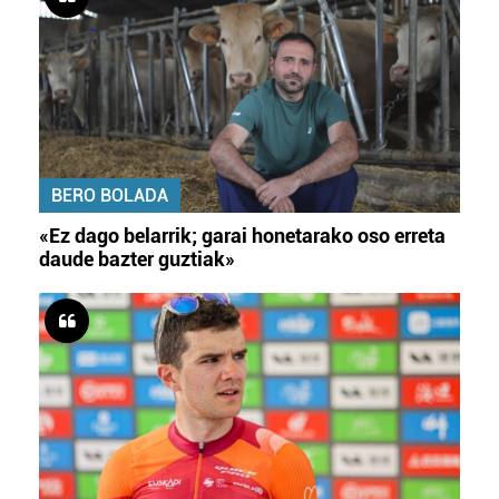
BERO BOLADA
«Ez dago belarrik; garai honetarako oso erreta
daude bazter guztiak»