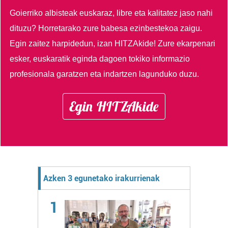
Goierriko albisteak euskaraz, libre eta kalitatez jaso nahi
dituzu?
Horretarako zure babesa ezinbestekoa zaigu.
Egin zaitez harpidedun, izan HITZAkide!
Zure ekarpenari
esker, euskaratik eginda dagoen tokiko informazio
profesionala garatzen eta indartzen lagunduko duzu.
Egin HITZAkide
Azken 3 egunetako irakurrienak
1