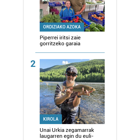
ORDIZIAKO AZOKA
Piperrei iritsi zaie
gorritzeko garaia
2
KIROLA
Unai Urkia zegamarrak
laugarren egin du euli-