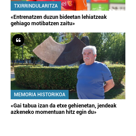
TXIRRINDULARITZA
«Entrenatzen duzun bideetan lehiatzeak
gehiago motibatzen zaitu»
MEMORIA HISTORIKOA
«Gai tabua izan da etxe gehienetan, jendeak
azkeneko momentuan hitz egin du»