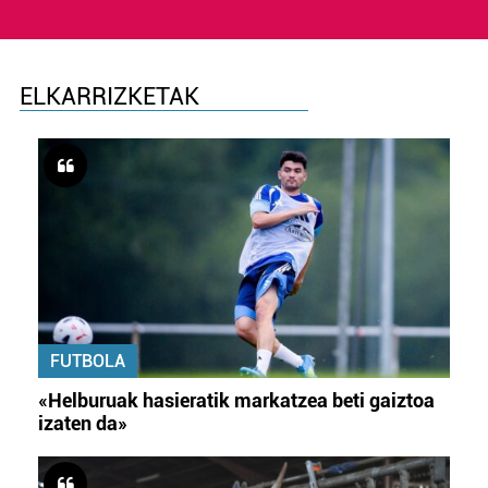
ELKARRIZKETAK
FUTBOLA
«Helburuak hasieratik markatzea beti gaiztoa
izaten da»