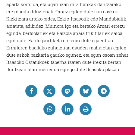
aparta sortu da, eta ugari izan dira hankak dantzarako
ere mugitu dituztenak. Oinez egiten dute sarri askok
Kizkitzara arteko bidea, Ezkio-Itsasotik edo Mandubiatik
abiatuta, adibidez. Muinora igo eta bertako Amari errezu
eginda, bertsolariek eta Balzola anaia trikitilariek saioa
egin dute. Fardo jaurtiketa ere egin dute eguerdian.
Ermitaren bueltako zuhaiztian dauden mahaietan egiten
dute askok bazkaria gaurko egunez, eta egun osoan zehar
Itsasoko Ostatukoek taberna izaten dute irekita bertan.
Iluntzean afari merienda egingo dute Itsasoko plazan.