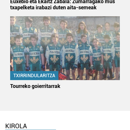
Euxebio eta Ekaitz Zabala: Zumarragako mus
bazkideen zerrenda, beren ustez zein helburutarako
txapelketa irabazi duten aita-semeak
duten interes legitimoa eta horren aurka nola egin
dezakezun ikusteko.
Lortu zure datu pertsonalak prozesatzeko moduari
buruzko informazio gehiago eta ezarri zure lehentasunak
datuen atalean. Edozein unetan alda edo ken dezakezu
zure baimena Cookieen adierazpenean.
Webgune honek cookie propioak eta hirugarrenen cookie-
fitxategiak erabiltzen ditu. Zure esperientzia eta
TXIRRINDULARITZA
zerbitzuak hobetzeko asmoz, cookie teknologiaz
Tourreko goierritarrak
baliatzen gara. Ohar hau onartuz gero, teknologia hori
erabiltzeko baimen esplizitua ematen diguzu.
Gehiago
irakurri
KIROLA