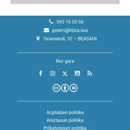
943 16 00 56
goierri@hitza.eus
Oriamendi, 32 – BEASAIN
Nor gara
Argitalpen politika
Aniztasun politika
Pribatutasun politika