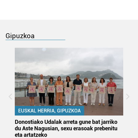
Gipuzkoa
EUSKAL HERRIA, GIPUZKOA
Donostiako Udalak arreta gune bat jarriko
Ur
du Aste Nagusian, sexu erasoak prebenitu
es
eta artatzeko
lu