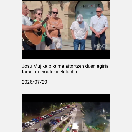
Josu Mujika biktima aitortzen duen agiria
familiari emateko ekitaldia
2026/07/29