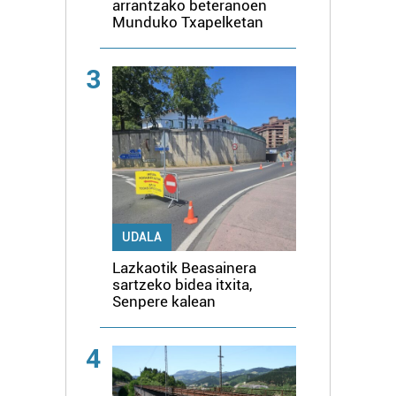
arrantzako beteranoen
Munduko Txapelketan
3
UDALA
Lazkaotik Beasainera
sartzeko bidea itxita,
Senpere kalean
4