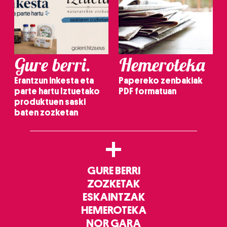
Gure berri.
Hemeroteka
Erantzun inkesta eta
Papereko zenbakiak
parte hartu Iztuetako
PDF formatuan
produktuen saski
baten zozketan
+
GURE BERRI
ZOZKETAK
ESKAINTZAK
HEMEROTEKA
NOR GARA