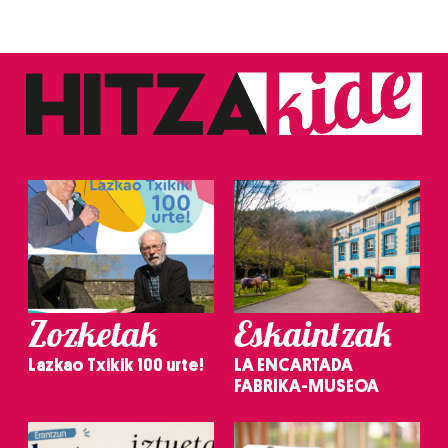
Zozketak
Eskaintzak
Lazkao Txikik 100 urte!
LA ENCARTADA
FABRIKA-MUSEOA