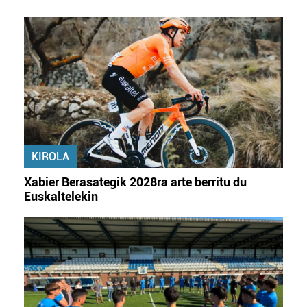
KIROLA
Xabier Berasategik 2028ra arte berritu du
Euskaltelekin