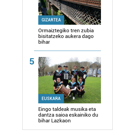
GIZARTEA
Ormaiztegiko tren zubia
bisitatzeko aukera dago
bihar
5
EUSKARA
Eingo taldeak musika eta
dantza saioa eskainiko du
bihar Lazkaon