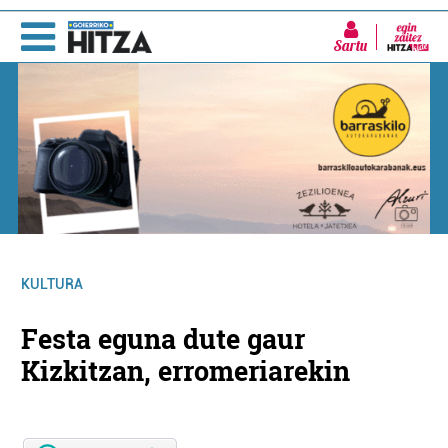
Sartu
KULTURA
Festa eguna dute gaur
Kizkitzan, erromeriarekin