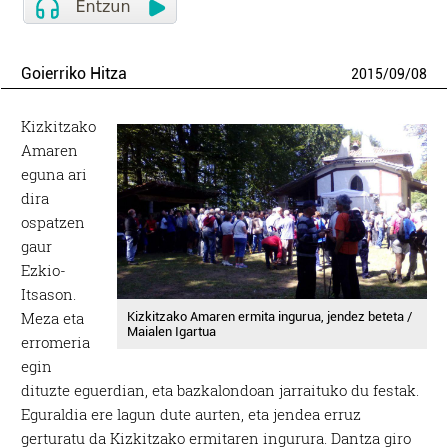
Goierriko Hitza
2015
/
09
/
08
Kizkitzako
Amaren
eguna ari
dira
ospatzen
gaur
Ezkio-
Itsason.
Meza eta
Kizkitzako Amaren ermita ingurua, jendez beteta /
Maialen Igartua
erromeria
egin
dituzte eguerdian, eta bazkalondoan jarraituko du festak.
Eguraldia ere lagun dute aurten, eta jendea erruz
gerturatu da Kizkitzako ermitaren ingurura. Dantza giro