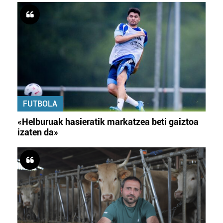
FUTBOLA
«Helburuak hasieratik markatzea beti gaiztoa
izaten da»