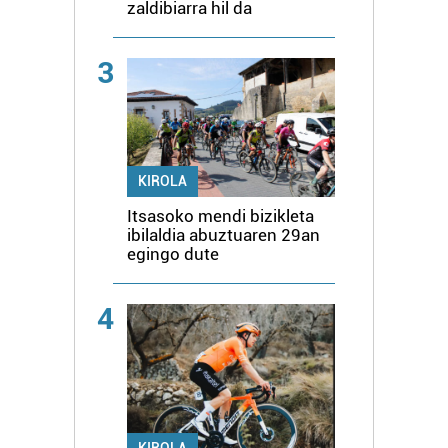
zaldibiarra hil da
3
KIROLA
Itsasoko mendi bizikleta
ibilaldia abuztuaren 29an
egingo dute
4
KIROLA