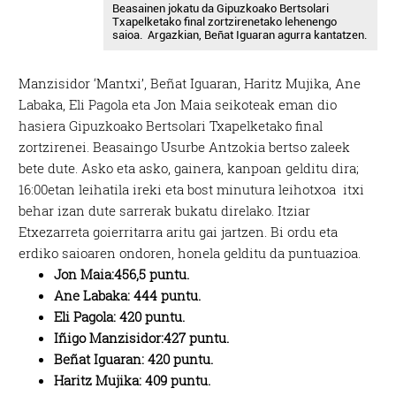
Beasainen jokatu da Gipuzkoako Bertsolari
Txapelketako final zortzirenetako lehenengo
saioa. Argazkian, Beñat Iguaran agurra kantatzen.
Manzisidor ‘Mantxi’, Beñat Iguaran, Haritz Mujika, Ane
Labaka, Eli Pagola eta Jon Maia seikoteak eman dio
hasiera Gipuzkoako Bertsolari Txapelketako final
zortzirenei. Beasaingo Usurbe Antzokia bertso zaleek
bete dute. Asko eta asko, gainera, kanpoan gelditu dira;
16:00etan leihatila ireki eta bost minutura leihotxoa itxi
behar izan dute sarrerak bukatu direlako. Itziar
Etxezarreta goierritarra aritu gai jartzen. Bi ordu eta
erdiko saioaren ondoren, honela gelditu da puntuazioa.
Jon Maia:456,5 puntu.
Ane Labaka: 444 puntu.
Eli Pagola: 420 puntu.
Iñigo Manzisidor:427 puntu.
Beñat Iguaran: 420 puntu.
Haritz Mujika: 409 puntu.