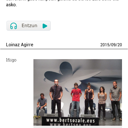
asko.
Loinaz Agirre
2015
/
09
/
20
Iñigo