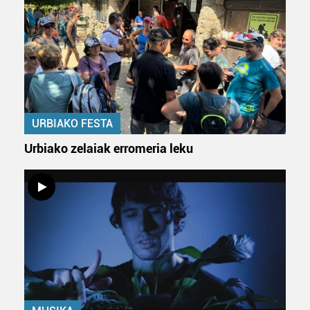
interes komertzial legitimoetan babesten dira. Ikusi gure
bazkideen zerrenda, beren ustez zein helburutarako
duten interes legitimoa eta horren aurka nola egin
dezakezun ikusteko.
Lortu zure datu pertsonalak prozesatzeko moduari
buruzko informazio gehiago eta ezarri zure lehentasunak
URBIAKO FESTA
datuen atalean. Edozein unetan alda edo ken dezakezu
zure baimena Cookieen adierazpenean.
Urbiako zelaiak erromeria leku
Webgune honek cookie propioak eta hirugarrenen cookie-
fitxategiak erabiltzen ditu. Zure esperientzia eta
zerbitzuak hobetzeko asmoz, cookie teknologiaz
baliatzen gara. Ohar hau onartuz gero, teknologia hori
erabiltzeko baimen esplizitua ematen diguzu.
Gehiago
irakurri