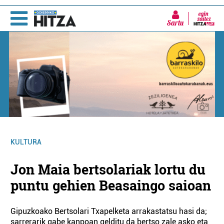
Sartu
KULTURA
Jon Maia bertsolariak lortu du
puntu gehien Beasaingo saioan
Gipuzkoako Bertsolari Txapelketa arrakastatsu hasi da;
sarrerarik gabe kanpoan gelditu da bertso zale asko eta