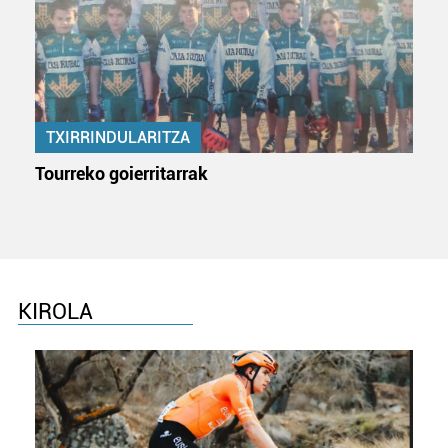
TXIRRINDULARITZA
Tourreko goierritarrak
KIROLA