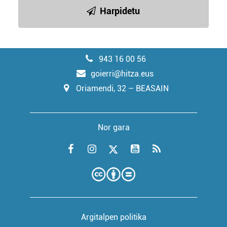
Harpidetu
943 16 00 56
goierri@hitza.eus
Oriamendi, 32 – BEASAIN
Nor gara
Argitalpen politika