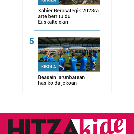
Xabier Berasategik 2028ra
arte berritu du
Euskaltelekin
5
KIROLA
Beasain larunbatean
hasiko da jokoan