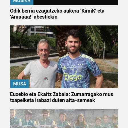
MUSIKA
Odik berria ezagutzeko aukera 'KimiK' eta
'Amaaaa!' abestiekin
MUSA
Euxebio eta Ekaitz Zabala: Zumarragako mus
txapelketa irabazi duten aita-semeak