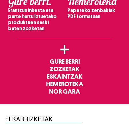
Gure berri.
Hemeroteka
Erantzun inkesta eta
Papereko zenbakiak
parte hartu Iztuetako
PDF formatuan
produktuen saski
baten zozketan
+
GURE BERRI
ZOZKETAK
ESKAINTZAK
HEMEROTEKA
NOR GARA
ELKARRIZKETAK