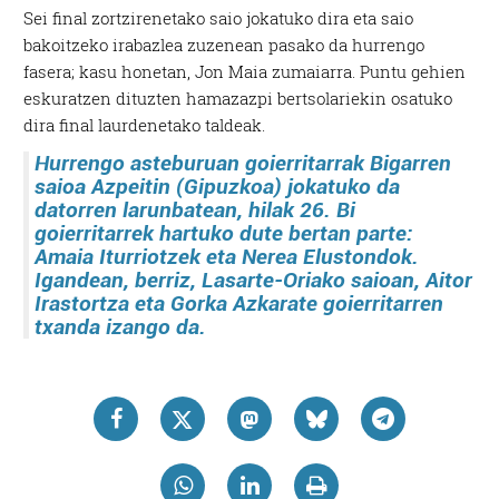
Sei final zortzirenetako saio jokatuko dira eta saio
bakoitzeko irabazlea zuzenean pasako da hurrengo
fasera; kasu honetan, Jon Maia zumaiarra. Puntu gehien
eskuratzen dituzten hamazazpi bertsolariekin osatuko
dira final laurdenetako taldeak.
Hurrengo asteburuan goierritarrak
Bigarren
saioa Azpeitin (Gipuzkoa) jokatuko da
datorren larunbatean, hilak 26. Bi
goierritarrek hartuko dute bertan parte:
Amaia Iturriotzek eta Nerea Elustondok
.
Igandean, berriz, Lasarte-Oriako saioan,
Aitor
Irastortza eta Gorka Azkarate
goierritarren
txanda izango da.