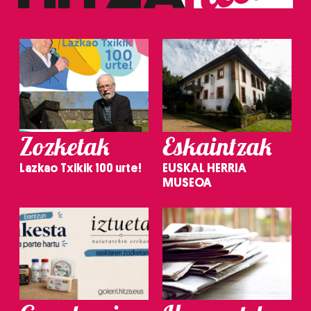
Zozketak
Eskaintzak
Lazkao Txikik 100 urte!
EUSKAL HERRIA
MUSEOA