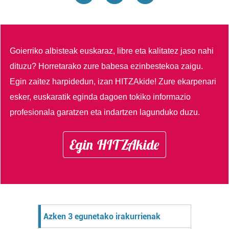
Goierriko albisteak euskaraz, libre eta kalitatez jaso nahi
dituzu?
Horretarako zure babesa ezinbestekoa zaigu.
Egin zaitez harpidedun, izan HITZAkide!
Zure ekarpenari
esker, euskaratik eginda dagoen tokiko informazio
profesionala garatzen eta indartzen lagunduko duzu.
Egin HITZAkide
Azken 3 egunetako irakurrienak