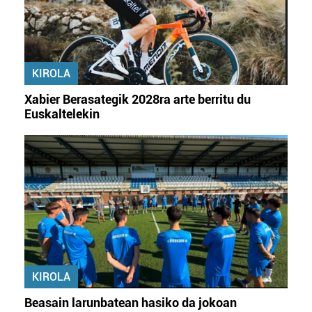
KIROLA
Xabier Berasategik 2028ra arte berritu du
Euskaltelekin
KIROLA
Beasain larunbatean hasiko da jokoan