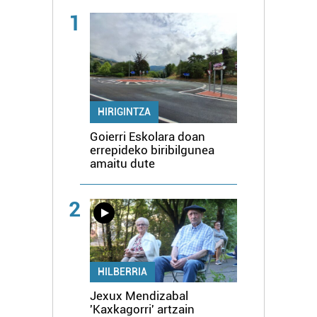
1
HIRIGINTZA
Goierri Eskolara doan
errepideko biribilgunea
amaitu dute
2
HILBERRIA
Jexux Mendizabal
'Kaxkagorri' artzain