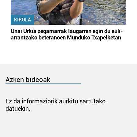
KIROLA
Unai Urkia zegamarrak laugarren egin du euli-
arrantzako beteranoen Munduko Txapelketan
Azken bideoak
Ez da informaziorik aurkitu sartutako
datuekin.