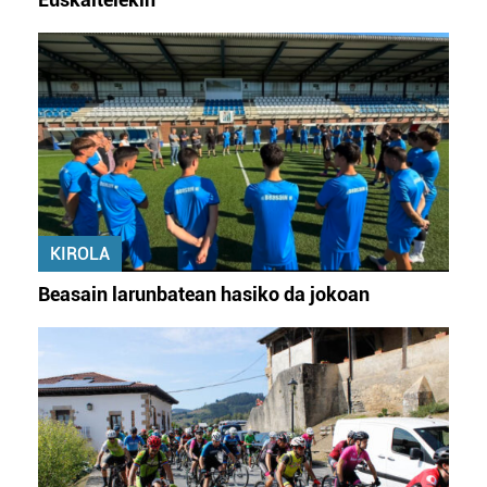
KIROLA
Beasain larunbatean hasiko da jokoan