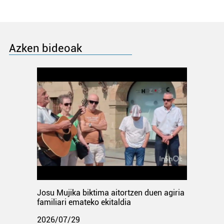
Azken bideoak
Josu Mujika biktima aitortzen duen agiria
familiari emateko ekitaldia
2026/07/29