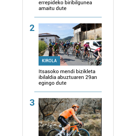
errepideko biribilgunea
amaitu dute
2
KIROLA
Itsasoko mendi bizikleta
ibilaldia abuztuaren 29an
egingo dute
3