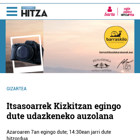
Sartu
GIZARTEA
Itsasoarrek Kizkitzan egingo
dute udazkeneko auzolana
Azaroaren 7an egingo dute; 14:30ean jarri dute
hitzordua.