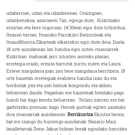
udaberrian, udan eta udazkenean. Oraingoan,
udazkenekoa, azaroaren 7an, egingo dute, Kizkitzako
ermitan eta bere inguruan. 14:30ean egin dute hitzordua,
Itsason bertan. Itsasoko Parrokiko Batzordeak eta
ItsasoBherria Elkarteak elkarrekin egin dute deia. Duela
18 urte auzolanean lan handia egin zuten itsasoarrek
Kizkitzan: mahaiak jarri zituzten aurreko plazan,
erretegia eraiki, ermita barrutik zuritu zuten eta Laura
Esteve margolaria joan zen bere margolana berritzera. 18
urte hauetan erretegiak erabilera handia izan du eta
herdoilak jota eta zati batzuk konpondu eta aldatu
beharrean daude. Pagadian ere haizeteak botatako pago
handi bat dago kendu beharrean. Teilatu zatiren ere bat
garbitzeko premian dago. Horiek guztiak egiten saiatuko
dira itsasoarrak auzolanean.
Berrikuntza
Ekintza berezi
bat ere izango du hurrengo auzolanak: Nazario Maiz
lasalletarrak Done Jakue bidean berak egindako harrizko