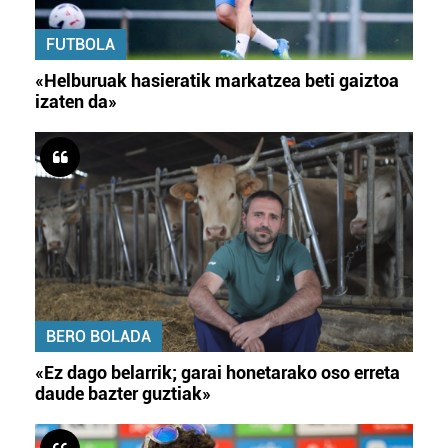
FUTBOLA
«Helburuak hasieratik markatzea beti gaiztoa
izaten da»
BERO BOLADA
«Ez dago belarrik; garai honetarako oso erreta
daude bazter guztiak»