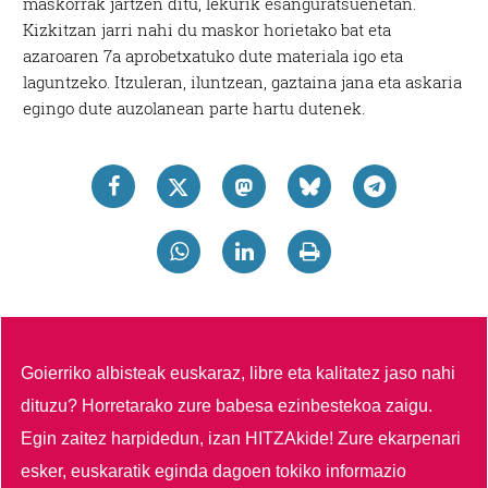
maskorrak jartzen ditu, lekurik esanguratsuenetan.
Kizkitzan jarri nahi du maskor horietako bat eta
azaroaren 7a aprobetxatuko dute materiala igo eta
laguntzeko. Itzuleran, iluntzean, gaztaina jana eta askaria
egingo dute auzolanean parte hartu dutenek.
Goierriko albisteak euskaraz, libre eta kalitatez jaso nahi
dituzu?
Horretarako zure babesa ezinbestekoa zaigu.
Egin zaitez harpidedun, izan HITZAkide!
Zure ekarpenari
esker, euskaratik eginda dagoen tokiko informazio