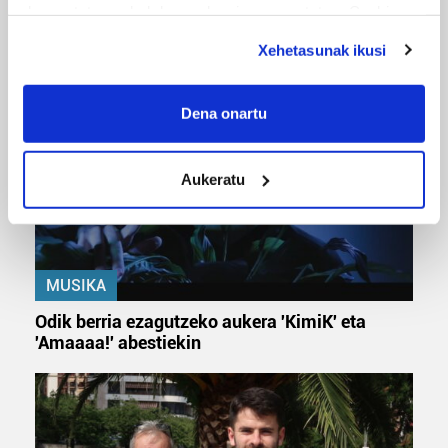
deuseztatzen ahal duzu edozein momentutan, Cookie
URBIAKO FESTA
deklaraziotik edo Privacy triggerean klikatuz.
Urbiako zelaiak erromeria leku
Xehetasunak ikusi
If you allow, we would also like to:
Collect information about your geographical
Dena onartu
location which can be accurate to within several
meters
Aukeratu
Identify your device by actively scanning it for
specific characteristics (fingerprinting)
Find out more about how your personal data is processed
and set your preferences in the
details section
.
MUSIKA
Guk eta gure bazkideek zure datu pertsonalak
Odik berria ezagutzeko aukera 'KimiK' eta
prozesatzen ditugu, zure IP zenbakia, besteak beste,
'Amaaaa!' abestiekin
teknologia erabiliz, cookieak adibidez, iragarki eta eduki
pertsonalizatuak eskaintzeko, iragarkiak eta edukia
neurtzeko, jendeari buruzko informazioa biltzeko eta
produktuak garatzeko. Zure datuak nork eta zertarako