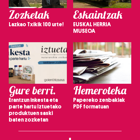
Zozketak
Eskaintzak
Lazkao Txikik 100 urte!
EUSKAL HERRIA
MUSEOA
Gure berri.
Hemeroteka
Erantzun inkesta eta
Papereko zenbakiak
parte hartu Iztuetako
PDF formatuan
produktuen saski
baten zozketan