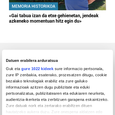
MEMORIA HISTORIKOA
«Gai tabua izan da etxe gehienetan, jendeak
azkeneko momentuan hitz egin du»
ERREPORTAJEAK
Datuen erabilera arduratsua
Guk eta
gure 1022 kideek
sure informacio pertsonala,
zure IP zenbakia, esaterako, prozesatzen ditugu, cookie
bezalako teknologiak erabiliz eta zure gailuko
informazioak azitzen dugu publizitate eta eduki
pertsonalizatua, publizitatearen eta edukiaren neurketa,
audientzia-ikerketa eta zerbitzuen garapena eskaintzeko.
Zure datuak nork eta zertarako erabiltzen dituen
hautatzeko aukera duzu. Zure onespena aldatzen edo