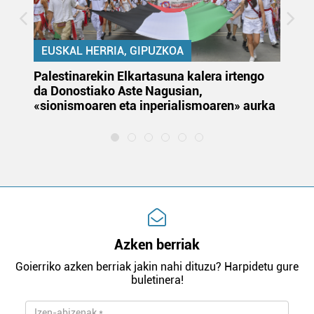
EUSKAL HERRIA, GIPUZKOA
Palestinarekin Elkartasuna kalera irtengo
Do
da Donostiako Aste Nagusian,
du
«sionismoaren eta inperialismoaren» aurka
et
Azken berriak
Goierriko azken berriak jakin nahi dituzu? Harpidetu gure
buletinera!