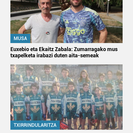
erabiltzen dituen hauta dezakezu.
Bazkide batzuek ez dizute baimenik eskatzen, eta beren
interes komertzial legitimoetan babesten dira. Ikusi gure
bazkideen zerrenda, beren ustez zein helburutarako
duten interes legitimoa eta horren aurka nola egin
MUSA
dezakezun ikusteko.
Euxebio eta Ekaitz Zabala: Zumarragako mus
txapelketa irabazi duten aita-semeak
Lortu zure datu pertsonalak prozesatzeko moduari
buruzko informazio gehiago eta ezarri zure lehentasunak
datuen atalean. Edozein unetan alda edo ken dezakezu
zure baimena Cookieen adierazpenean.
Webgune honek cookie propioak eta hirugarrenen cookie-
fitxategiak erabiltzen ditu. Zure esperientzia eta
zerbitzuak hobetzeko asmoz, cookie teknologiaz
baliatzen gara. Ohar hau onartuz gero, teknologia hori
erabiltzeko baimen esplizitua ematen diguzu.
Gehiago
TXIRRINDULARITZA
irakurri