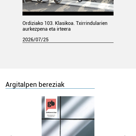
Ordiziako 103. Klasikoa. Txirrindularien
aurkezpena eta irteera
2026/07/25
Argitalpen bereziak