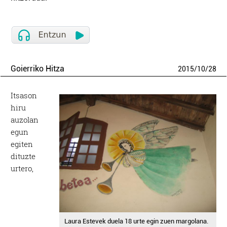
Goierriko Hitza
2015
/
10
/
28
Itsason
hiru
auzolan
egun
egiten
dituzte
urtero,
Laura Estevek duela 18 urte egin zuen margolana.