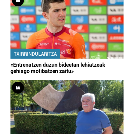
TXIRRINDULARITZA
«Entrenatzen duzun bideetan lehiatzeak
gehiago motibatzen zaitu»