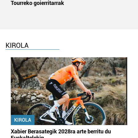
Tourreko goierritarrak
KIROLA
KIROLA
Xabier Berasategik 2028ra arte berritu du
Euskaltelekin