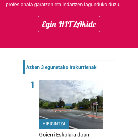
profesionala garatzen eta indartzen lagunduko duzu.
Egin HITZAkide
Azken 3 egunetako irakurrienak
1
HIRIGINTZA
Goierri Eskolara doan