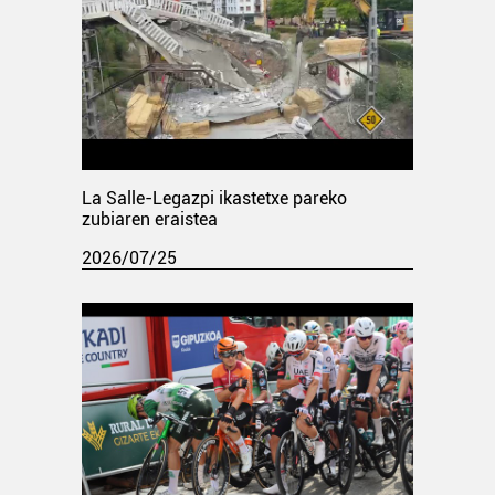
La Salle-Legazpi ikastetxe pareko
zubiaren eraistea
2026/07/25