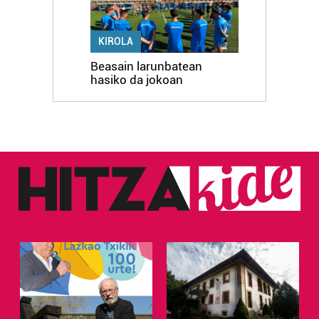
KIROLA
Beasain larunbatean
hasiko da jokoan