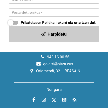
Pribatutasun Politika
irakurri eta onartzen dut.
Harpidetu
943 16 00 56
goierri@hitza.eus
Oriamendi, 32 – BEASAIN
Nor gara