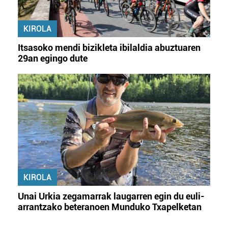
KIROLA
Itsasoko mendi bizikleta ibilaldia abuztuaren
29an egingo dute
KIROLA
Unai Urkia zegamarrak laugarren egin du euli-
arrantzako beteranoen Munduko Txapelketan