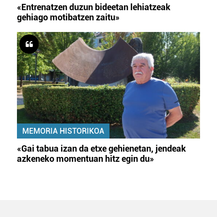
«Entrenatzen duzun bideetan lehiatzeak
gehiago motibatzen zaitu»
MEMORIA HISTORIKOA
«Gai tabua izan da etxe gehienetan, jendeak
azkeneko momentuan hitz egin du»