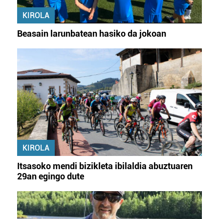
KIROLA
Beasain larunbatean hasiko da jokoan
KIROLA
Itsasoko mendi bizikleta ibilaldia abuztuaren
29an egingo dute