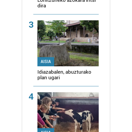
dira
3
AISIA
Idiazabalen, abuzturako
plan ugari
4