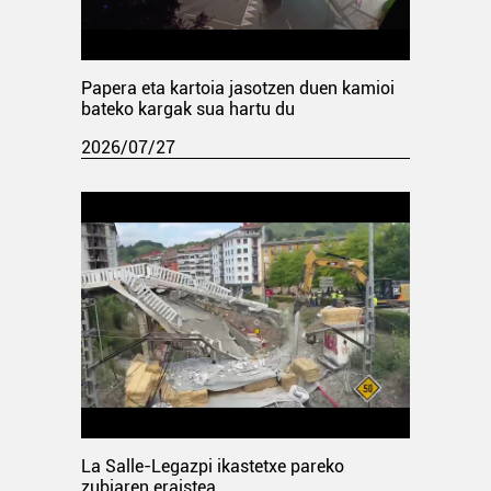
Papera eta kartoia jasotzen duen kamioi
bateko kargak sua hartu du
2026/07/27
La Salle-Legazpi ikastetxe pareko
zubiaren eraistea