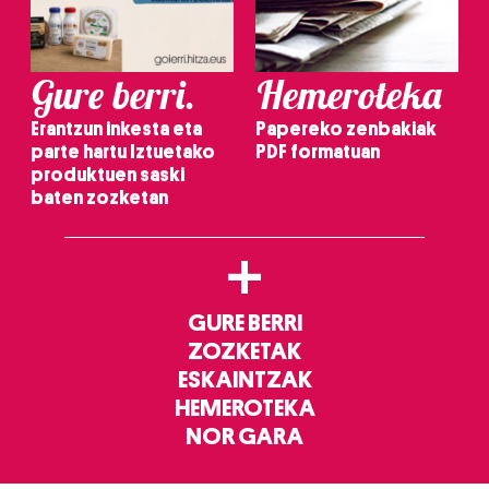
Gure berri.
Hemeroteka
Erantzun inkesta eta
Papereko zenbakiak
parte hartu Iztuetako
PDF formatuan
produktuen saski
baten zozketan
+
GURE BERRI
ZOZKETAK
ESKAINTZAK
HEMEROTEKA
NOR GARA