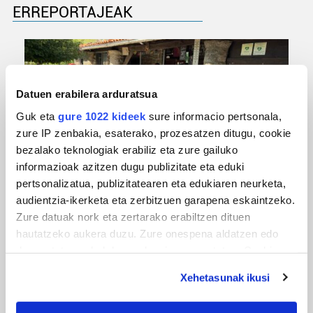
ERREPORTAJEAK
Datuen erabilera arduratsua
Guk eta
gure 1022 kideek
sure informacio pertsonala,
zure IP zenbakia, esaterako, prozesatzen ditugu, cookie
bezalako teknologiak erabiliz eta zure gailuko
informazioak azitzen dugu publizitate eta eduki
URBIAKO FESTA
pertsonalizatua, publizitatearen eta edukiaren neurketa,
audientzia-ikerketa eta zerbitzuen garapena eskaintzeko.
Urbiako zelaiak erromeria leku
Zure datuak nork eta zertarako erabiltzen dituen
hautatzeko aukera duzu. Zure onespena aldatzen edo
deuseztatzen ahal duzu edozein momentutan, Cookie
deklaraziotik edo Privacy triggerean klikatuz.
Xehetasunak ikusi
If you allow, we would also like to: