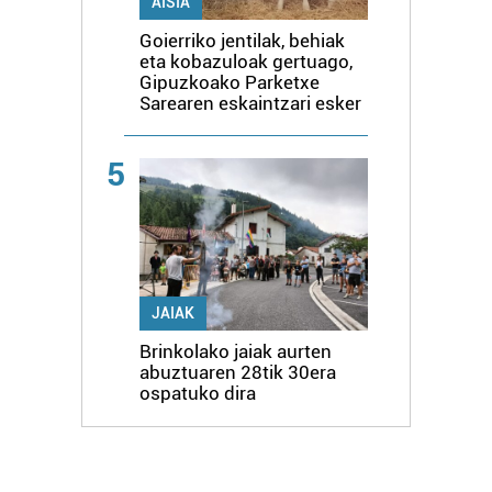
AISIA
Goierriko jentilak, behiak
eta kobazuloak gertuago,
Gipuzkoako Parketxe
Sarearen eskaintzari esker
5
JAIAK
Brinkolako jaiak aurten
abuztuaren 28tik 30era
ospatuko dira