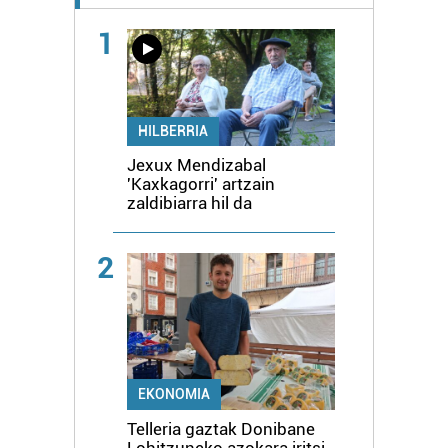
1
HILBERRIA
Jexux Mendizabal
'Kaxkagorri' artzain
zaldibiarra hil da
2
EKONOMIA
Telleria gaztak Donibane
Lohitzuneko azokara iritsi