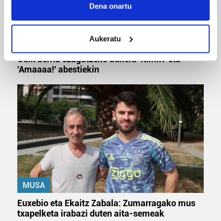
Collect information about your geographical
Dena onartu
location which can be accurate to within several
meters
Aukeratu
Identify your device by actively scanning it for
MUSIKA
specific characteristics (fingerprinting)
Odik berria ezagutzeko aukera 'KimiK' eta
Find out more about how your personal data is processed
'Amaaaa!' abestiekin
and set your preferences in the
details section
.
Guk eta gure bazkideek zure datu pertsonalak
prozesatzen ditugu, zure IP zenbakia, besteak beste,
teknologia erabiliz, cookieak adibidez, iragarki eta eduki
pertsonalizatuak eskaintzeko, iragarkiak eta edukia
neurtzeko, jendeari buruzko informazioa biltzeko eta
produktuak garatzeko. Zure datuak nork eta zertarako
erabiltzen dituen hauta dezakezu.
MUSA
Bazkide batzuek ez dizute baimenik eskatzen, eta beren
Euxebio eta Ekaitz Zabala: Zumarragako mus
interes komertzial legitimoetan babesten dira. Ikusi gure
txapelketa irabazi duten aita-semeak
bazkideen zerrenda, beren ustez zein helburutarako