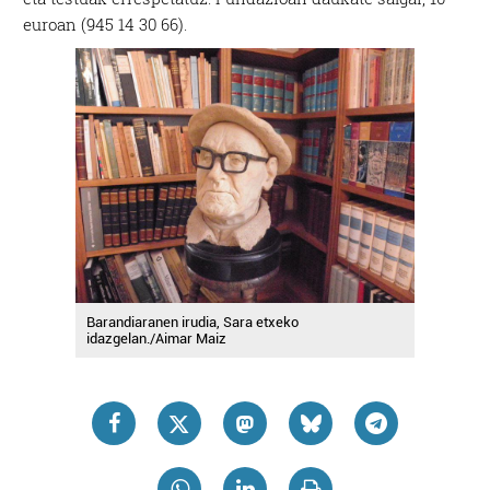
euroan (945 14 30 66).
Barandiaranen irudia, Sara etxeko
idazgelan./Aimar Maiz