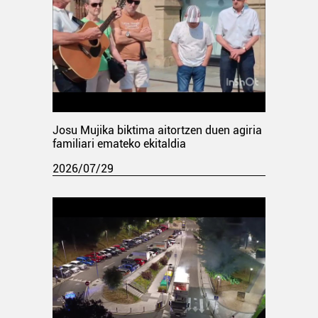
Josu Mujika biktima aitortzen duen agiria
familiari emateko ekitaldia
2026/07/29