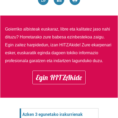
Goierriko albisteak euskaraz, libre eta kalitatez jaso nahi
dituzu?
Horretarako zure babesa ezinbestekoa zaigu.
Egin zaitez harpidedun, izan HITZAkide!
Zure ekarpenari
esker, euskaratik eginda dagoen tokiko informazio
profesionala garatzen eta indartzen lagunduko duzu.
Egin HITZAkide
Azken 3 egunetako irakurrienak