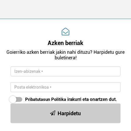
Azken berriak
Goierriko azken berriak jakin nahi dituzu? Harpidetu gure
buletinera!
Pribatutasun Politika
irakurri eta onartzen dut.
Harpidetu