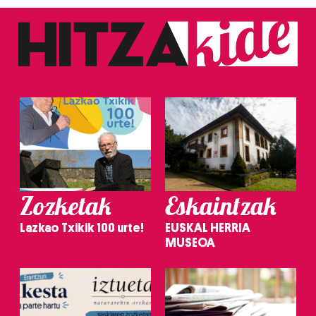
Zozketak
Eskaintzak
Lazkao Txikik 100 urte!
EUSKAL HERRIA
MUSEOA