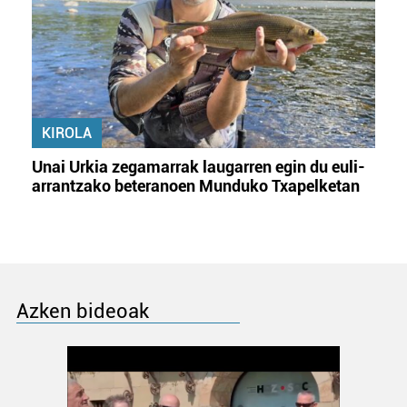
KIROLA
Unai Urkia zegamarrak laugarren egin du euli-
arrantzako beteranoen Munduko Txapelketan
Azken bideoak