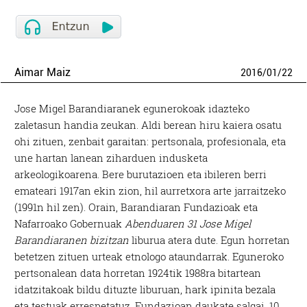
Aimar Maiz
2016
/
01
/
22
Jose Migel Barandiaranek egunerokoak idazteko
zaletasun handia zeukan. Aldi berean hiru kaiera osatu
ohi zituen, zenbait garaitan: pertsonala, profesionala, eta
une hartan lanean ziharduen indusketa
arkeologikoarena. Bere burutazioen eta ibileren berri
emateari 1917an ekin zion, hil aurretxora arte jarraitzeko
(1991n hil zen). Orain, Barandiaran Fundazioak eta
Nafarroako Gobernuak
Abenduaren 31 Jose Migel
Barandiaranen bizitzan
liburua atera dute. Egun horretan
betetzen zituen urteak etnologo ataundarrak. Eguneroko
pertsonalean data horretan 1924tik 1988ra bitartean
idatzitakoak bildu dituzte liburuan, hark ipinita bezala
eta testuak errespetatuz. Fundazioan daukate salgai, 10