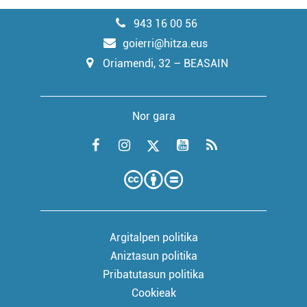
943 16 00 56
goierri@hitza.eus
Oriamendi, 32 – BEASAIN
Nor gara
Argitalpen politika
Aniztasun politika
Pribatutasun politika
Cookieak