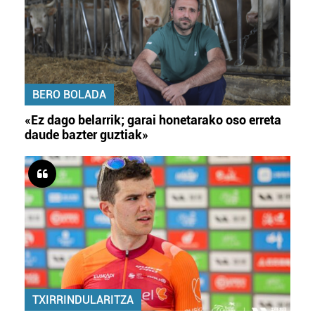
BERO BOLADA
«Ez dago belarrik; garai honetarako oso erreta
daude bazter guztiak»
TXIRRINDULARITZA