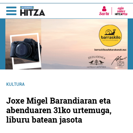
Sartu
KULTURA
Joxe Migel Barandiaran eta
abenduaren 31ko urtemuga,
liburu batean jasota