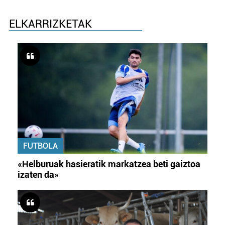
ELKARRIZKETAK
FUTBOLA
«Helburuak hasieratik markatzea beti gaiztoa
izaten da»