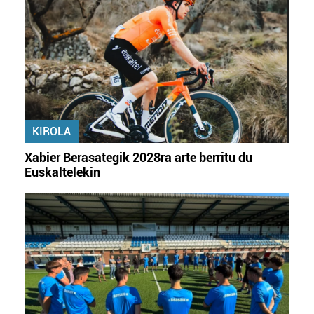
KIROLA
Xabier Berasategik 2028ra arte berritu du
Euskaltelekin