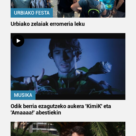
dezakezun ikusteko.
URBIAKO FESTA
Lortu zure datu pertsonalak prozesatzeko moduari
Urbiako zelaiak erromeria leku
buruzko informazio gehiago eta ezarri zure lehentasunak
datuen atalean. Edozein unetan alda edo ken dezakezu
zure baimena Cookieen adierazpenean.
Webgune honek cookie propioak eta hirugarrenen cookie-
fitxategiak erabiltzen ditu. Zure esperientzia eta
zerbitzuak hobetzeko asmoz, cookie teknologiaz
baliatzen gara. Ohar hau onartuz gero, teknologia hori
erabiltzeko baimen esplizitua ematen diguzu.
Gehiago
irakurri
MUSIKA
Odik berria ezagutzeko aukera 'KimiK' eta
'Amaaaa!' abestiekin