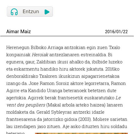
Aimar Maiz
2016
/
01
/
22
Herenegun Bilboko Arriaga antzokian egin zuen Txalo
konpainiak
Heroiak
antzezlanaren estreinaldia. Bi
egunera, gaur, Zaldibian ikusi ahalko da, ibilbide luzeko
eta eskarmentu handiko hiru aktorek jokatuta. 2016ko
denboraldirako Txaloren ikuskizun aipagarrienetakoa
izango da. Joxe Ramon Soroiz aktore legorretarra, Ramon
Agirre eta Kandido Uranga beteranoek betetzen dute
agertokia. Agirrek berak frantsesetik euskaratutako
Le
vent des peupliers
(Makal arbola arteko haizea) lanaren
moldaketa da. Gerald Sybleyras antzerki idazle
frantsesarena da jatorrizko gidoia (2003). Moliere sarietan
lau izendapen jaso zituen.
Aje asko dituzten hiru soldadu
beterano