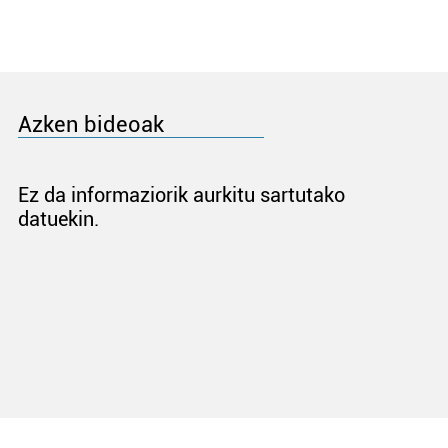
Azken bideoak
Ez da informaziorik aurkitu sartutako
datuekin.