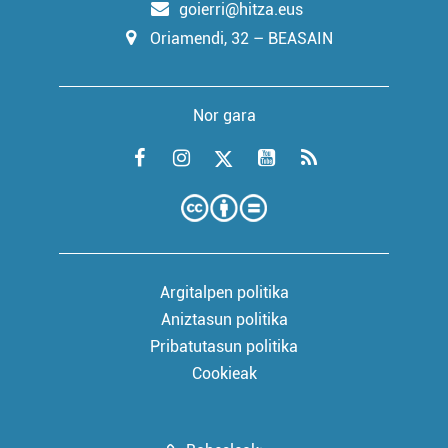
goierri@hitza.eus
Oriamendi, 32 – BEASAIN
Nor gara
Argitalpen politika
Aniztasun politika
Pribatutasun politika
Cookieak