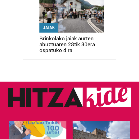
JAIAK
Brinkolako jaiak aurten
abuztuaren 28tik 30era
ospatuko dira