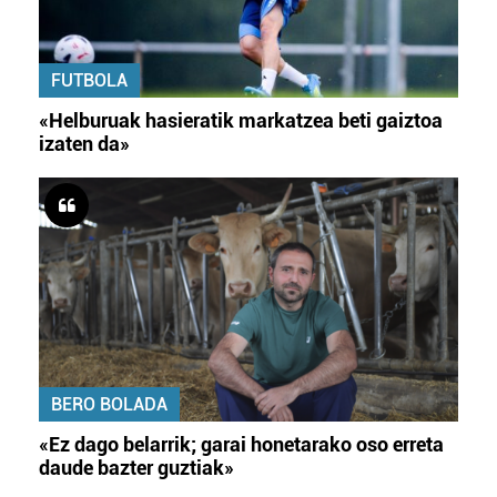
FUTBOLA
«Helburuak hasieratik markatzea beti gaiztoa
izaten da»
BERO BOLADA
«Ez dago belarrik; garai honetarako oso erreta
daude bazter guztiak»