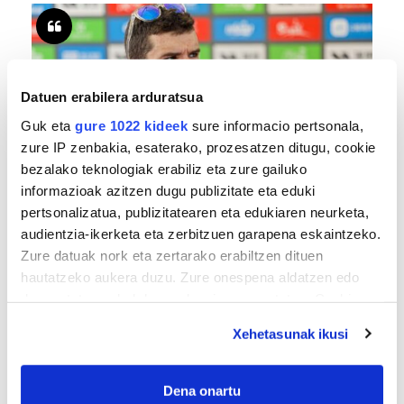
Datuen erabilera arduratsua
Guk eta
gure 1022 kideek
sure informacio pertsonala,
zure IP zenbakia, esaterako, prozesatzen ditugu, cookie
bezalako teknologiak erabiliz eta zure gailuko
TXIRRINDULARITZA
informazioak azitzen dugu publizitate eta eduki
pertsonalizatua, publizitatearen eta edukiaren neurketa,
«Entrenatzen duzun bideetan lehiatzeak
audientzia-ikerketa eta zerbitzuen garapena eskaintzeko.
gehiago motibatzen zaitu»
Zure datuak nork eta zertarako erabiltzen dituen
hautatzeko aukera duzu. Zure onespena aldatzen edo
deuseztatzen ahal duzu edozein momentutan, Cookie
deklaraziotik edo Privacy triggerean klikatuz.
Xehetasunak ikusi
If you allow, we would also like to:
Collect information about your geographical
Dena onartu