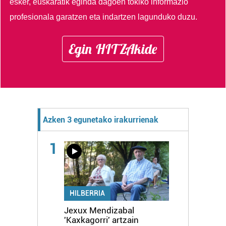
esker, euskaratik eginda dagoen tokiko informazio
profesionala garatzen eta indartzen lagunduko duzu.
Egin HITZAkide
Azken 3 egunetako irakurrienak
1
HILBERRIA
Jexux Mendizabal
'Kaxkagorri' artzain