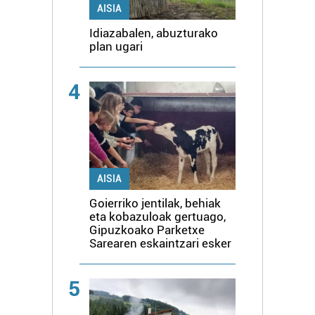
AISIA
Idiazabalen, abuzturako
plan ugari
4
AISIA
Goierriko jentilak, behiak
eta kobazuloak gertuago,
Gipuzkoako Parketxe
Sarearen eskaintzari esker
5