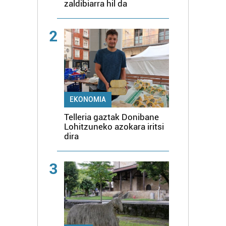
zaldibiarra hil da
2
EKONOMIA
Telleria gaztak Donibane
Lohitzuneko azokara iritsi
dira
3