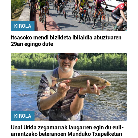
KIROLA
Itsasoko mendi bizikleta ibilaldia abuztuaren
29an egingo dute
KIROLA
Unai Urkia zegamarrak laugarren egin du euli-
arrantzako beteranoen Munduko Txapelketan