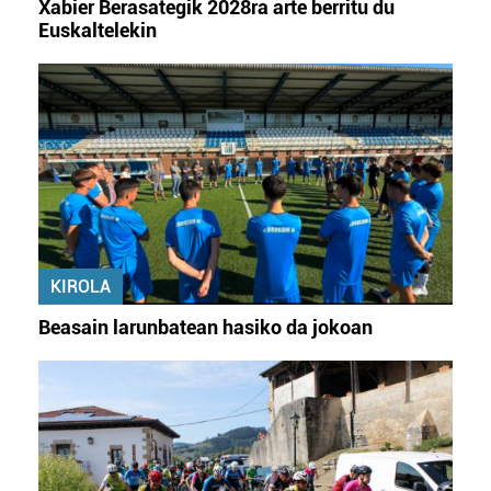
Xabier Berasategik 2028ra arte berritu du
Euskaltelekin
KIROLA
Beasain larunbatean hasiko da jokoan