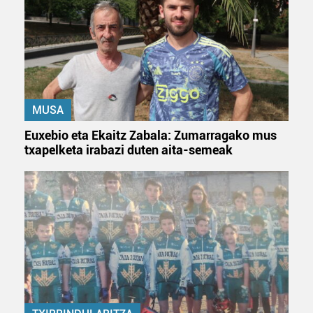
MUSA
Euxebio eta Ekaitz Zabala: Zumarragako mus
txapelketa irabazi duten aita-semeak