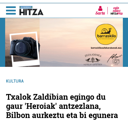
Sartu
KULTURA
Txalok Zaldibian egingo du
gaur 'Heroiak' antzezlana,
Bilbon aurkeztu eta bi egunera