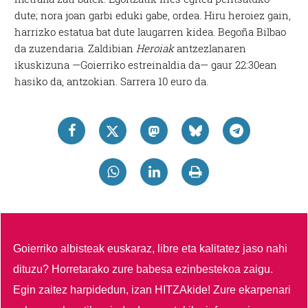
dute; nora joan garbi eduki gabe, ordea. Hiru heroiez gain,
harrizko estatua bat dute laugarren kidea. Begoña Bilbao
da zuzendaria. Zaldibian
Heroiak
antzezlanaren
ikuskizuna —Goierriko estreinaldia da— gaur 22:30ean
hasiko da, antzokian. Sarrera 10 euro da.
Goierriko albisteak euskaraz, libre eta kalitatez jaso nahi
dituzu?
Horretarako zure babesa ezinbestekoa zaigu.
Egin zaitez harpidedun, izan HITZAkide!
Zure ekarpenari