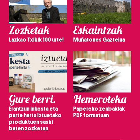
Zozketak
Eskaintzak
Lazkao Txikik 100 urte!
Muñatones Gaztelua
Gure berri.
Hemeroteka
Erantzun inkesta eta
Papereko zenbakiak
parte hartu Iztuetako
PDF formatuan
produktuen saski
baten zozketan