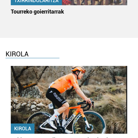
TXIRRINDULARITZA
Tourreko goierritarrak
KIROLA
KIROLA