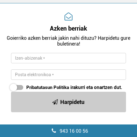
Azken berriak
Goierriko azken berriak jakin nahi dituzu? Harpidetu gure
buletinera!
Pribatutasun Politika
irakurri eta onartzen dut.
Harpidetu
943 16 00 56