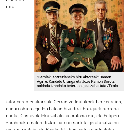
dira
‘Heroiak’ antzezlaneko hiru aktoreak: Ramon
Agirre, Kandido Uranga eta Joxe Ramon Soroiz,
soldadu izandako beterano gisa zahartuta./Txalo
istorioaren euskarriak. Gerran zaildutakoak bere garaian,
gudari ohien egoitza batean bizi dira. Enriquek herrena
dauka, Gustavok leku zabalei agorafobia die, eta Feliperi
zorabioak ematen dizkio buruan sartuta geratu zitzaion
metraila zati batek. Egoitzatik ihes egitea pentsatuko