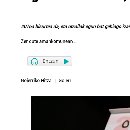
2016a bisurtea da, eta otsailak egun bat gehiago izan
Zer dute amankomunean
...
Goierriko Hitza
Goierri