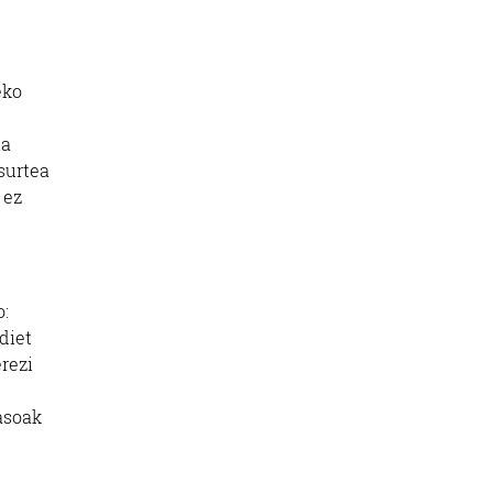
eko
ia
surtea
 ez
o:
diet
rezi
asoak