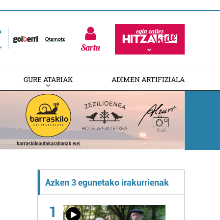
Sartu
GURE ATARIAK
ADIMEN ARTIFIZIALA
Azken 3 egunetako irakurrienak
1