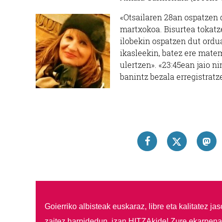
«Otsailaren 28an ospatzen d
martxokoa. Bisurtea tokatz
ilobekin ospatzen dut ordua
ikasleekin, batez ere matem
ulertzen». «23:45ean jaio n
banintz bezala erregistratz
Goierriko albisteak euskaraz, libre eta kalitatez ja
zaitez harpidedun, izan HITZAkide!
Zure ekarpenar