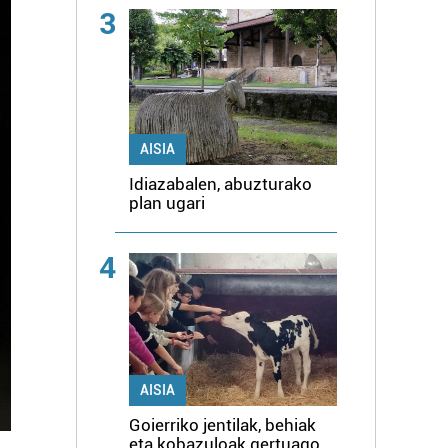
3
AISIA
Idiazabalen, abuzturako
plan ugari
4
AISIA
Goierriko jentilak, behiak
eta kobazuloak gertuago,