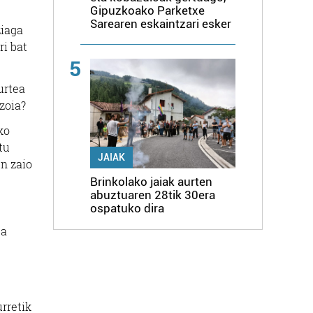
Gipuzkoako Parketxe
Sarearen eskaintzari esker
ziaga
ri bat
5
urtea
zoia?
ko
tu
JAIAK
en zaio
Brinkolako jaiak aurten
abuztuaren 28tik 30era
ospatuko dira
da
urretik