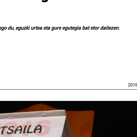
go du, eguzki urtea eta gure egutegia bat etor daitezen.
201