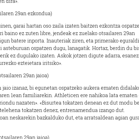
en dira».
ailaren 29an ezkondua)
inen, garai hartan oso zaila izaten baitzen ezkontza ospatz
ri baino ez zuten libre, jendeak ez zuelako otsailaren 29an
igun batere inporta. Inauteriak ziren, eta primerako egurald
i asteburuan ospatzen dugu, lanagatik. Hortaz, berdin du bi
erik ez dugulako izaten. Askok jotzen digute adarra, esanez
urrezko ezteietara iritsiko».
tsailaren 29an jaioa)
n jaio izanaz, bi egunetan ospatzeko aukera ematen didalak
ren 1ean familiarekin. Athleticen ere nahikoa lata ematen 
oriondu nazaten». «Bisurtea tokatzen denean ez dut modu be
stelehena tokatzen denez, entrenamendua izango dut.
n neskarekin bazkalduko dut, eta arratsaldean agian gur
tsailaren 29an jaioa)