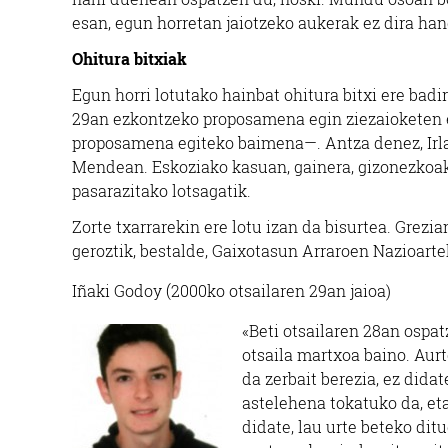
esan, egun horretan jaiotzeko aukerak ez dira hand
Ohitura bitxiak
Egun horri lotutako hainbat ohitura bitxi ere bad
29an ezkontzeko proposamena egin ziezaioketen
proposamena egiteko baimena—. Antza denez, Irland
Mendean. Eskoziako kasuan, gainera, gizonezkoa
pasarazitako lotsagatik.
Zorte txarrarekin ere lotu izan da bisurtea. Grezi
geroztik, bestalde, Gaixotasun Arraroen Nazioarte
Iñaki Godoy (2000ko otsailaren 29an jaioa)
«Beti otsailaren 28an ospat
otsaila martxoa baino. Aurt
da zerbait berezia, ez didat
astelehena tokatuko da, eta
didate, lau urte beteko dit