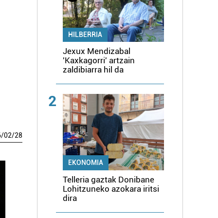
HILBERRIA
Jexux Mendizabal
'Kaxkagorri' artzain
zaldibiarra hil da
2
6
/
02
/
28
EKONOMIA
Telleria gaztak Donibane
Lohitzuneko azokara iritsi
dira