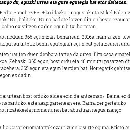
zango du, eguzki urtea eta gure egutegia bat etor daitezen.
 Pedro Sanchez PSOEko idazkari nagusiak eta Mikel Balent
ak? Bai, baliteke. Baina badute lotzen dituen beste ezaugar
in baino existitzen ez den egun bitxi horretan.
hiko moduan 365 egun izan beharrean. 2016a, hain zuzen, bis
dakigu lau urtetik behin egutegiari egun bat gehitzearen arra
maten irauten duen denbora tartea da urtea. Bira osoa emate
koa. Zehazki, 365 egun, bost ordu eta 48 minutu pasatzen di
orabehera, 365 egun eta egun laurden bat. Horregatik gehitz
 egon ez dadin.
ia; urtean bost orduko aldea ezin da antzeman». Baina, ez 
e nabarituko, ezta zazpigarrenean ere. Baina, zer gertatuko
itsiko litzatekeela momenturen bat abuztuan negua izango
ulio Cesar erromatarrak ezarri zuen bisurte eguna, Kristo A