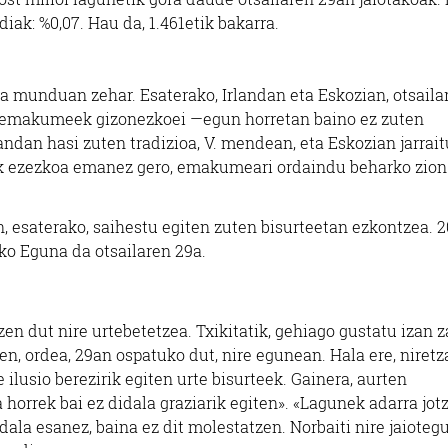
iak: %0,07. Hau da, 1.461etik bakarra.
ira munduan zehar. Esaterako, Irlandan eta Eskozian, otsaila
 emakumeek gizonezkoei —egun horretan baino ez zuten
an hasi zuten tradizioa, V. mendean, eta Eskozian jarraitu,
k ezezkoa emanez gero, emakumeari ordaindu beharko zion
an, esaterako, saihestu egiten zuten bisurteetan ezkontzea. 
ko Eguna da otsailaren 29a.
zen dut nire urtebetetzea. Txikitatik, gehiago gustatu izan z
en, ordea, 29an ospatuko dut, nire egunean. Hala ere, niretz
e ilusio berezirik egiten urte bisurteek. Gainera, aurten
 horrek bai ez didala graziarik egiten». «Lagunek adarra jot
udala esanez, baina ez dit molestatzen. Norbaiti nire jaioteg