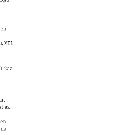
ren
 XIII.
2012az
ait
at ez
zen
una