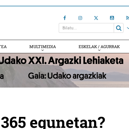
TEA
MULTIMEDIA
ESKELAK / AGURRAK
, 365 egunetan?