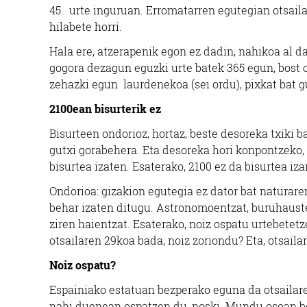
45. urte inguruan. Erromatarren egutegian otsaila
hilabete horri.
Hala ere, atzerapenik egon ez dadin, nahikoa al da
gogora dezagun eguzki urte batek 365 egun, bost o
zehazki egun laurdenekoa (sei ordu), pixkat bat g
2100ean bisurterik ez
Bisurteen ondorioz, hortaz, beste desoreka txiki 
gutxi gorabehera. Eta desoreka hori konpontzeko, 
bisurtea izaten. Esaterako, 2100 ez da bisurtea iz
Ondorioa: gizakion egutegia ez dator bat naturare
behar izaten ditugu. Astronomoentzat, buruhauste
ziren haientzat. Esaterako, noiz ospatu urtebetetz
otsailaren 29koa bada, noiz zoriondu? Eta, otsaila
Noiz ospatu?
Espainiako estatuan bezperako eguna da otsailaren
nahi duenean ospatzen du, noski. Mundu osoan bos