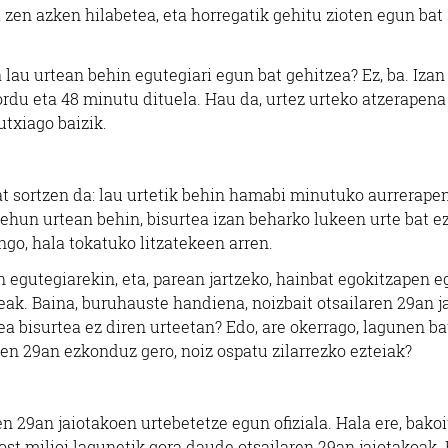
 zen azken hilabetea, eta horregatik gehitu zioten egun bat
 lau urtean behin egutegiari egun bat gehitzea? Ez, ba. Izan 
rdu eta 48 minutu dituela. Hau da, urtez urteko atzerapena
utxiago baizik.
bat sortzen da: lau urtetik behin hamabi minutuko aurrerapen
ehun urtean behin, bisurtea izan beharko lukeen urte bat e
ango, hala tokatuko litzatekeen arren.
n egutegiarekin, eta, parean jartzeko, hainbat egokitzapen e
ak. Baina, buruhauste handiena, noizbait otsailaren 29an j
ea bisurtea ez diren urteetan? Edo, are okerrago, lagunen ba
ren 29an ezkonduz gero, noiz ospatu zilarrezko ezteiak?
 29an jaiotakoen urtebetetze egun ofiziala. Hala ere, bako
t milioi lagunetik gora daude otsailaren 29an jaiotakoak. 