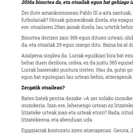
2016a bisurtea da, eta otsailak egun bat gehiago i
Zer dute amankomunean Pablo III.a aita santuak,
futbolariak? Hiruak gizonezkoak direla, eta ezagun
ere: otsailaren 29an jaioak direla, lau urtetik beh
Bisurtea deitzen zaio 366 egun dituen urteari, o
da, eta otsailak 29 egun izango ditu. Baina ba al 
Azalpena sinplea da. Lurrak eguzkiari bira bat e
behar duen denbora, ordea, ez da juxtu 365 egune
Lurrak hasierako puntura iristen. Hau da, gutxi g
egun bat egutegiari lau urtean behin, atzerapenik
Zergatik otsailean?
Baten batek pentsa dezake: «A zer nolako inozoker
inozokeria. Izan ere, lehenengo urtean ez litzatek
litzateke urteak joan eta urteak etorri? Bada, ir
litzatekeena, eta abenduan uda.
Egipziarrak konturatu ziren atzerapenaz. Gerora, J