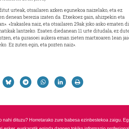
itut urteak, otsailaren azken egunekoa naizelako, eta ez
en denean berezia izaten da. Etxekoez gain, ahizpekin eta
n». «Irakaslea naiz, eta otsailaren 29ak joko asko ematen di
atikak lantzeko. Esaten diedanean 11 urte ditudala, ez dut
intzen, eta gurasoei aukera eman zieten martxoaren 1ean jai
eko. Ez zuten egin, eta pozten naiz».
so nahi dituzu?
Horretarako zure babesa ezinbestekoa zaigu. Eg
i esker, euskaratik eginda dagoen tokiko informazio profesiona