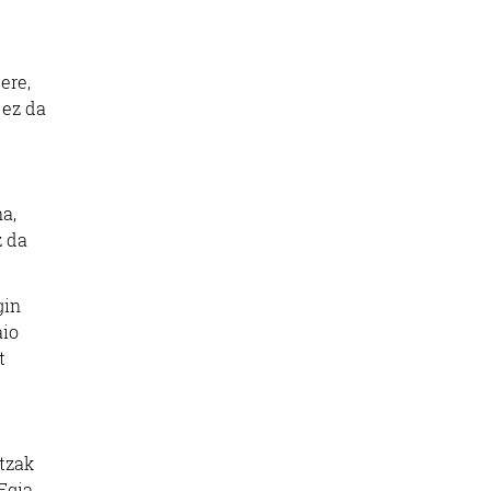
ere,
 ez da
a,
z da
gin
aio
t
itzak
Egia