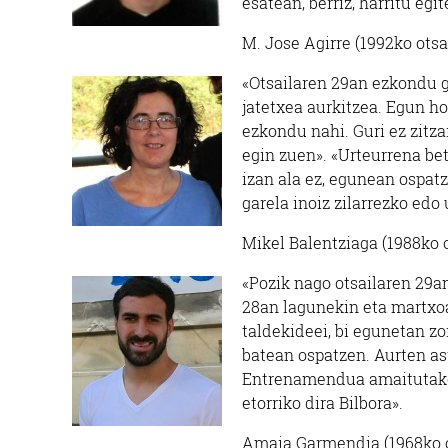
esatean, berriz, harritu egit
M. Jose Agirre (1992ko ots
«Otsailaren 29an ezkondu g
jatetxea aurkitzea. Egun ho
ezkondu nahi. Guri ez zitza
egin zuen». «Urteurrena bet
izan ala ez, egunean ospatz
garela inoiz zilarrezko edo 
Mikel Balentziaga (1988ko o
«Pozik nago otsailaren 29a
28an lagunekin eta martxoa
taldekideei, bi egunetan z
batean ospatzen. Aurten a
Entrenamendua amaitutakoa
etorriko dira Bilbora».
Amaia Garmendia (1968ko o