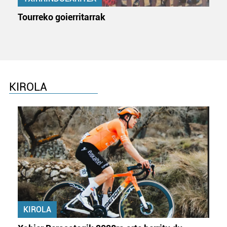
Tourreko goierritarrak
KIROLA
KIROLA