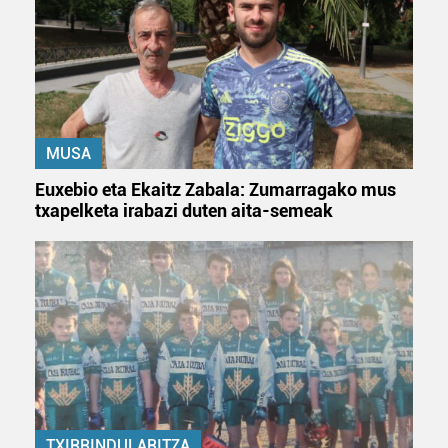
zerbitzuak hobetzeko asmoz, cookie teknologiaz
baliatzen gara. Ohar hau onartuz gero, teknologia hori
erabiltzeko baimen esplizitua ematen diguzu.
Gehiago
irakurri
MUSA
Euxebio eta Ekaitz Zabala: Zumarragako mus
txapelketa irabazi duten aita-semeak
TXIRRINDULARITZA