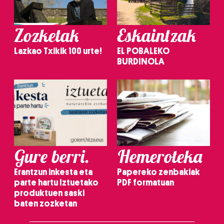
Zozketak
Eskaintzak
Lazkao Txikik 100 urte!
EL POBALEKO
BURDINOLA
Gure berri.
Hemeroteka
Erantzun inkesta eta
Papereko zenbakiak
parte hartu Iztuetako
PDF formatuan
produktuen saski
baten zozketan