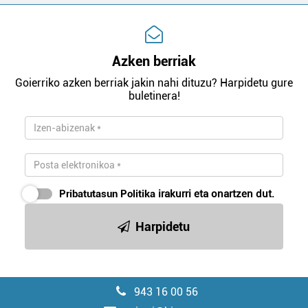
Azken berriak
Goierriko azken berriak jakin nahi dituzu? Harpidetu gure
buletinera!
Pribatutasun Politika
irakurri eta onartzen dut.
Harpidetu
943 16 00 56