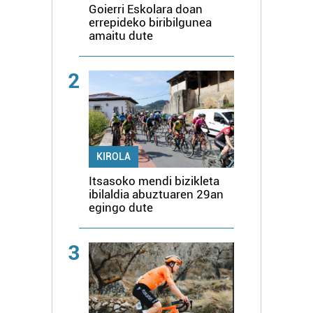
Goierri Eskolara doan
errepideko biribilgunea
amaitu dute
2
KIROLA
Itsasoko mendi bizikleta
ibilaldia abuztuaren 29an
egingo dute
3