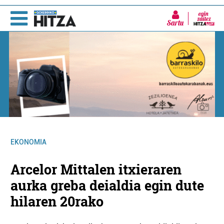
Sartu
EKONOMIA
Arcelor Mittalen itxieraren
aurka greba deialdia egin dute
hilaren 20rako