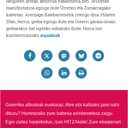
langileen artean amorrua nabarmena zen. 18:00etan
manifestazioa egingo dute Urretxu eta Zumarragako
kaleetan. Areizaga-Kalebarrenetik irtengo dira. Hilaren
20an, berriz, greba egingo dute eta Goierri garaia osoari
grebarekin bat egiteko eskatuko diote. Horra hor
kontzentrazioko
argazkiak
.
Goierriko albisteak euskaraz, libre eta kalitatez jaso nahi
dituzu?
Horretarako zure babesa ezinbestekoa zaigu.
Egin zaitez harpidedun, izan HITZAkide!
Zure ekarpenari