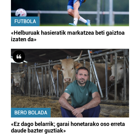
FUTBOLA
«Helburuak hasieratik markatzea beti gaiztoa
izaten da»
BERO BOLADA
«Ez dago belarrik; garai honetarako oso erreta
daude bazter guztiak»