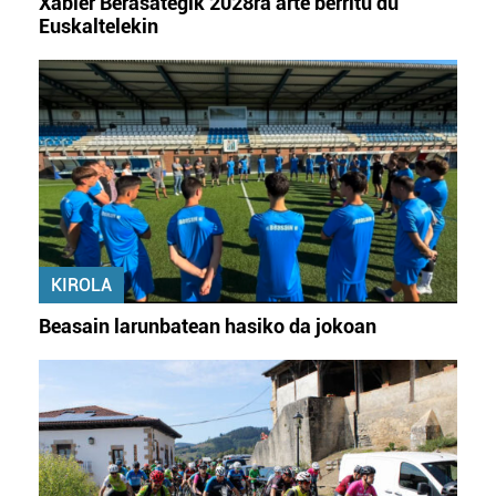
Xabier Berasategik 2028ra arte berritu du
Euskaltelekin
KIROLA
Beasain larunbatean hasiko da jokoan