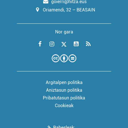
goierri@hitza.eus
Oriamendi, 32 – BEASAIN
Nor gara
Argitalpen politika
Aniztasun politika
Pribatutasun politika
Cookieak
Babesleak: