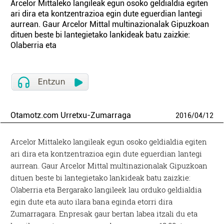
Arcelor Mittaleko langileak egun osoko geldialdia egiten
ari dira eta kontzentrazioa egin dute eguerdian lantegi
aurrean. Gaur Arcelor Mittal multinazionalak Gipuzkoan
dituen beste bi lantegietako lankideak batu zaizkie:
Olaberria eta
Otamotz.com Urretxu-Zumarraga
2016
/
04
/
12
Arcelor Mittaleko langileak egun osoko geldialdia egiten
ari dira eta kontzentrazioa egin dute eguerdian lantegi
aurrean. Gaur Arcelor Mittal multinazionalak Gipuzkoan
dituen beste bi lantegietako lankideak batu zaizkie:
Olaberria eta Bergarako langileek lau orduko geldialdia
egin dute eta auto ilara bana eginda etorri dira
Zumarragara. Enpresak gaur bertan labea itzali du eta