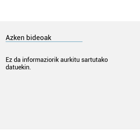
Azken bideoak
Ez da informaziorik aurkitu sartutako
datuekin.