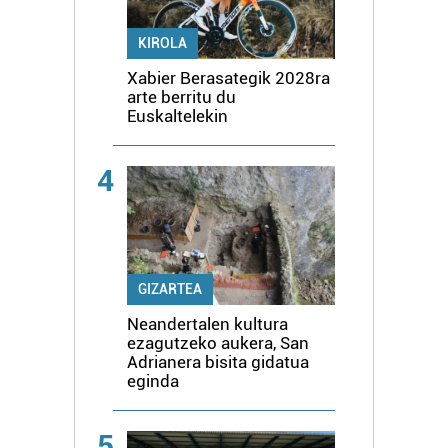
KIROLA
Xabier Berasategik 2028ra
arte berritu du
Euskaltelekin
4
GIZARTEA
Neandertalen kultura
ezagutzeko aukera, San
Adrianera bisita gidatua
eginda
5