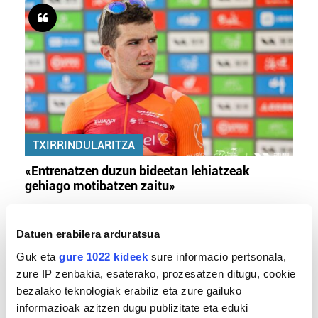
TXIRRINDULARITZA
«Entrenatzen duzun bideetan lehiatzeak
gehiago motibatzen zaitu»
Datuen erabilera arduratsua
Guk eta
gure 1022 kideek
sure informacio pertsonala,
zure IP zenbakia, esaterako, prozesatzen ditugu, cookie
bezalako teknologiak erabiliz eta zure gailuko
informazioak azitzen dugu publizitate eta eduki