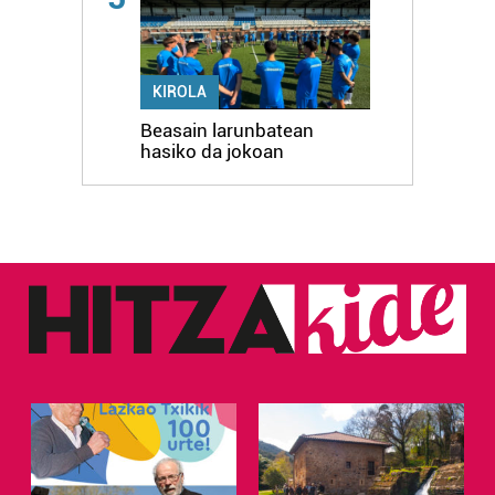
KIROLA
Beasain larunbatean
hasiko da jokoan