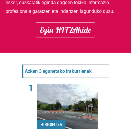
esker, euskaratik eginda dagoen tokiko informazio
profesionala garatzen eta indartzen lagunduko duzu.
Egin HITZAkide
Azken 3 egunetako irakurrienak
1
HIRIGINTZA