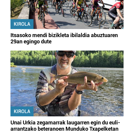
KIROLA
Itsasoko mendi bizikleta ibilaldia abuztuaren
29an egingo dute
KIROLA
Unai Urkia zegamarrak laugarren egin du euli-
arrantzako beteranoen Munduko Txapelketan