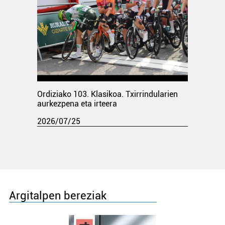
Ordiziako 103. Klasikoa. Txirrindularien
aurkezpena eta irteera
2026/07/25
Argitalpen bereziak