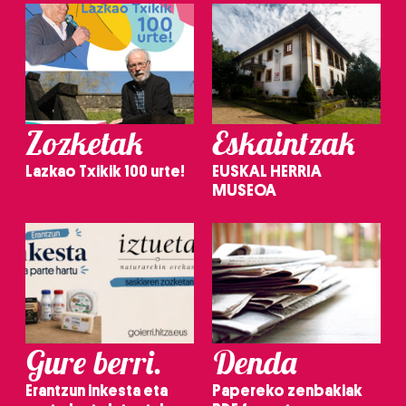
Zozketak
Eskaintzak
Lazkao Txikik 100 urte!
EUSKAL HERRIA
MUSEOA
Gure berri.
Denda
Erantzun inkesta eta
Papereko zenbakiak