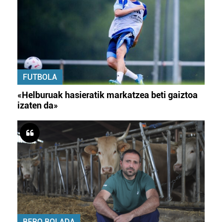
FUTBOLA
«Helburuak hasieratik markatzea beti gaiztoa
izaten da»
BERO BOLADA