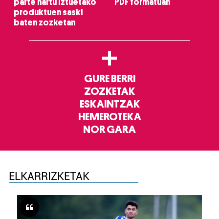
parte hartu Iztuetako
PDF formatuan
produktuen saski
baten zozketan
+
GURE BERRI
ZOZKETAK
ESKAINTZAK
HEMEROTEKA
NOR GARA
ELKARRIZKETAK