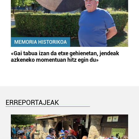
MEMORIA HISTORIKOA
«Gai tabua izan da etxe gehienetan, jendeak
azkeneko momentuan hitz egin du»
ERREPORTAJEAK