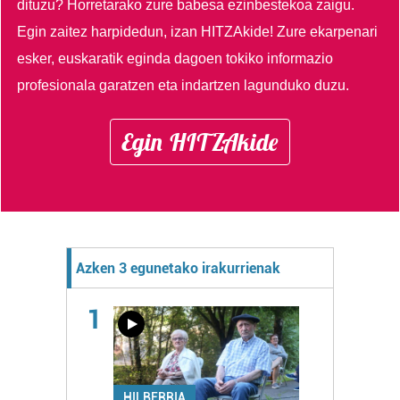
dituzu?
Horretarako zure babesa ezinbestekoa zaigu.
Egin zaitez harpidedun, izan HITZAkide!
Zure ekarpenari
esker, euskaratik eginda dagoen tokiko informazio
profesionala garatzen eta indartzen lagunduko duzu.
Egin HITZAkide
Azken 3 egunetako irakurrienak
1
HILBERRIA