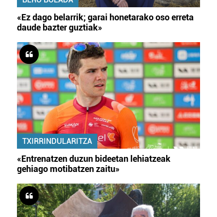
«Ez dago belarrik; garai honetarako oso erreta
daude bazter guztiak»
TXIRRINDULARITZA
«Entrenatzen duzun bideetan lehiatzeak
gehiago motibatzen zaitu»