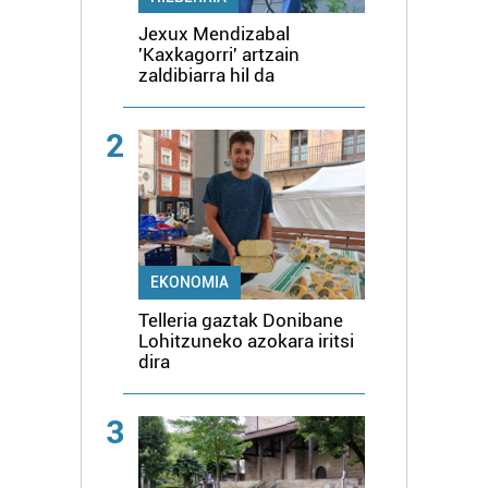
Jexux Mendizabal
'Kaxkagorri' artzain
zaldibiarra hil da
2
EKONOMIA
Telleria gaztak Donibane
Lohitzuneko azokara iritsi
dira
3