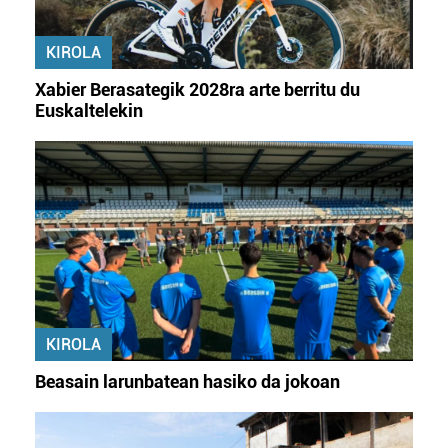
KIROLA
Xabier Berasategik 2028ra arte berritu du
Euskaltelekin
KIROLA
Beasain larunbatean hasiko da jokoan