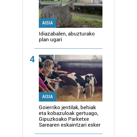
AISIA
Idiazabalen, abuzturako
plan ugari
4
AISIA
Goierriko jentilak, behiak
eta kobazuloak gertuago,
Gipuzkoako Parketxe
Sarearen eskaintzari esker