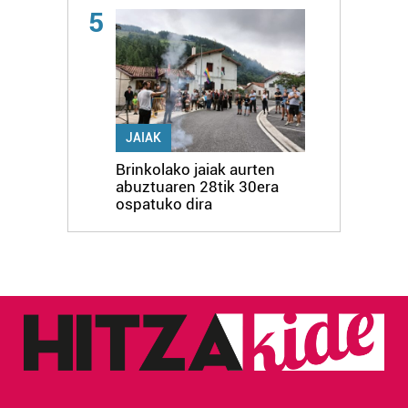
5
JAIAK
Brinkolako jaiak aurten
abuztuaren 28tik 30era
ospatuko dira