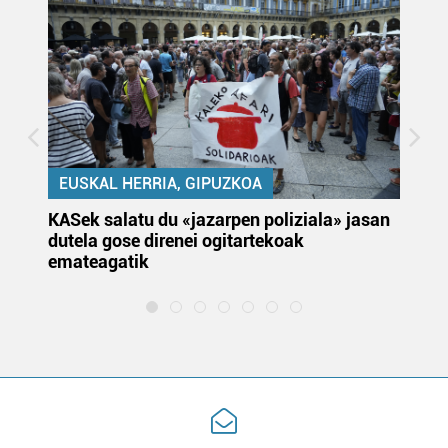
EUSKAL HERRIA, GIPUZKOA
KASek salatu du «jazarpen poliziala» jasan
Pa
dutela gose direnei ogitartekoak
da
emateagatik
«s