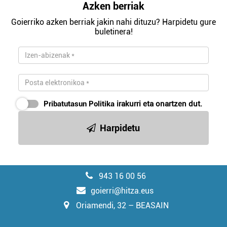
Azken berriak
Goierriko azken berriak jakin nahi dituzu? Harpidetu gure
buletinera!
Pribatutasun Politika
irakurri eta onartzen dut.
Harpidetu
943 16 00 56
goierri@hitza.eus
Oriamendi, 32 – BEASAIN