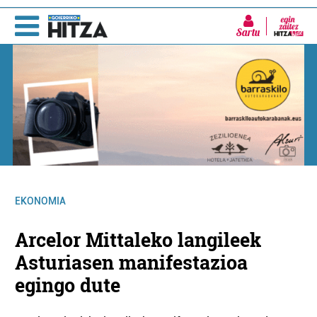
Sartu
EKONOMIA
Arcelor Mittaleko langileek
Asturiasen manifestazioa
egingo dute