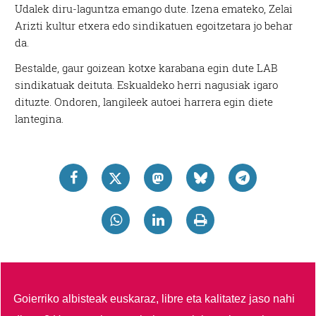
Udalek diru-laguntza emango dute. Izena emateko, Zelai
Arizti kultur etxera edo sindikatuen egoitzetara jo behar
da.
Bestalde, gaur goizean kotxe karabana egin dute LAB
sindikatuak deituta. Eskualdeko herri nagusiak igaro
dituzte. Ondoren, langileek autoei harrera egin diete
lantegina.
Goierriko albisteak euskaraz, libre eta kalitatez jaso nahi