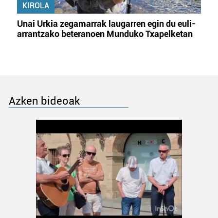
KIROLA
Unai Urkia zegamarrak laugarren egin du euli-
arrantzako beteranoen Munduko Txapelketan
Azken bideoak