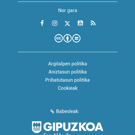
Nor gara
Argitalpen politika
Aniztasun politika
Pribatutasun politika
Cookieak
Babesleak: