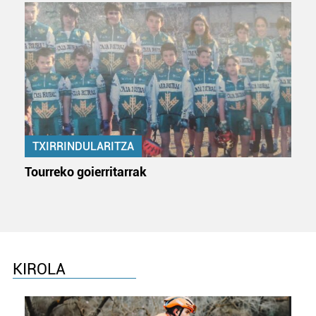
TXIRRINDULARITZA
Tourreko goierritarrak
KIROLA