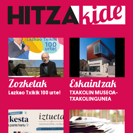
Zozketak
Eskaintzak
Lazkao Txikik 100 urte!
TXAKOLIN MUSEOA-
TXAKOLINGUNEA