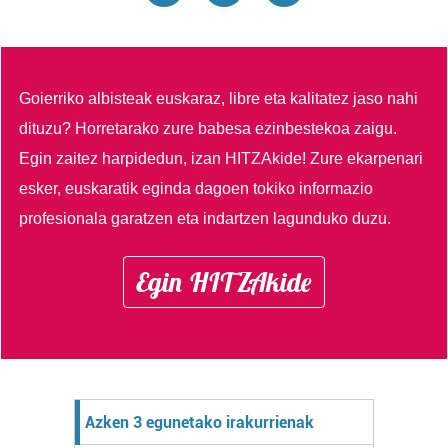
Goierriko albisteak euskaraz, libre eta kalitatez jaso nahi
dituzu?
Horretarako zure babesa ezinbestekoa zaigu.
Egin zaitez harpidedun, izan HITZAkide!
Zure ekarpenari
esker, euskaratik eginda dagoen tokiko informazio
profesionala garatzen eta indartzen lagunduko duzu.
Egin HITZAkide
Azken 3 egunetako irakurrienak