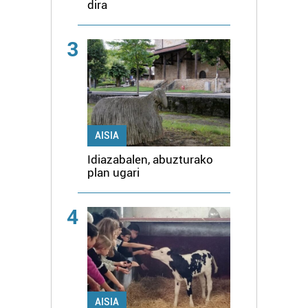
dira
3
AISIA
Idiazabalen, abuzturako
plan ugari
4
AISIA