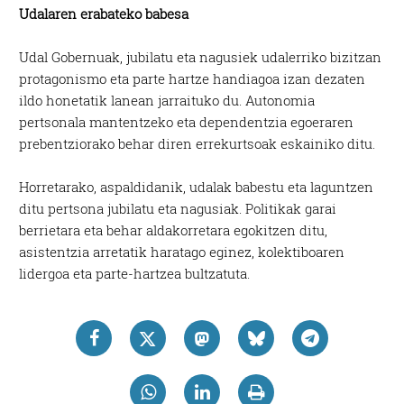
Udalaren erabateko babesa
Udal Gobernuak, jubilatu eta nagusiek udalerriko bizitzan
protagonismo eta parte hartze handiagoa izan dezaten
ildo honetatik lanean jarraituko du. Autonomia
pertsonala mantentzeko eta dependentzia egoeraren
prebentziorako behar diren errekurtsoak eskainiko ditu.
Horretarako, aspaldidanik, udalak babestu eta laguntzen
ditu pertsona jubilatu eta nagusiak. Politikak garai
berrietara eta behar aldakorretara egokitzen ditu,
asistentzia arretatik haratago eginez, kolektiboaren
lidergoa eta parte-hartzea bultzatuta.