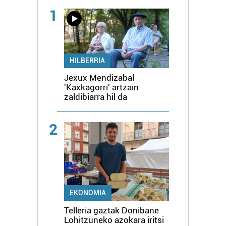
1
HILBERRIA
Jexux Mendizabal
'Kaxkagorri' artzain
zaldibiarra hil da
2
EKONOMIA
Telleria gaztak Donibane
Lohitzuneko azokara iritsi