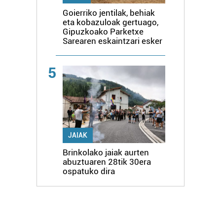
Goierriko jentilak, behiak
eta kobazuloak gertuago,
Gipuzkoako Parketxe
Sarearen eskaintzari esker
5
JAIAK
Brinkolako jaiak aurten
abuztuaren 28tik 30era
ospatuko dira