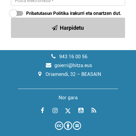
Pribatutasun Politika
irakurri eta onartzen dut.
Harpidetu
943 16 00 56
goierri@hitza.eus
Oriamendi, 32 – BEASAIN
Nor gara