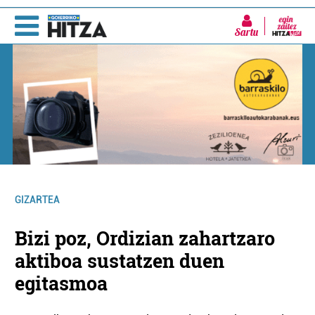
Sartu
GIZARTEA
Bizi poz, Ordizian zahartzaro
aktiboa sustatzen duen
egitasmoa