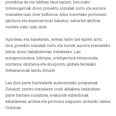
proiektua da eta taldean lana eginez, herrirako
interesgarriak diren proiektu sozialak sortu eta aurrera
eramatea izan dute helburua. Adin horretako pertsonen
jakituria eta esperiantziaz baliatuz, zahartze aktiboa
sustatu nahi izan dute.
Apirilean eta maiatzean, astean tailer bat egiten aritu
dira, proiektu sozialak sortu eta horiek aurrera eramateko
behar diren baliabideetan trebatzeko. Lan
autogestionatua, lidergoa, inteligentzia emozionala,
sormena, ekimena eta ikuspuntu globala bezalako
trebaeasunak landu dituzte.
Lau dira parte hartzaileek aurkeztutako programak:
Zuhaizti zentro sozialaren irudi aldaketa, bazkideen
parte hartzea sustatzea, erakunde ezberdinak
elkarlanean aritzea eta pertsona nagusien antzerki taldea
Ordizian.