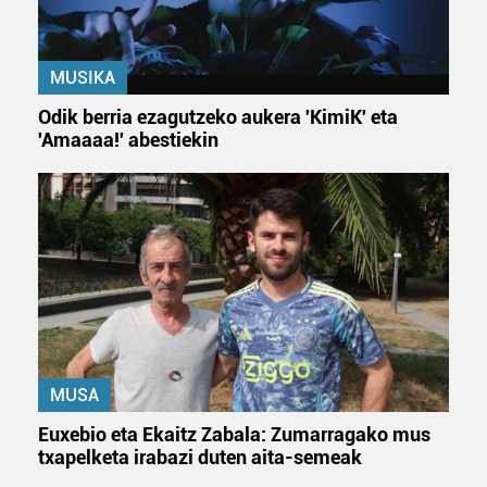
MUSIKA
Odik berria ezagutzeko aukera 'KimiK' eta
'Amaaaa!' abestiekin
MUSA
Euxebio eta Ekaitz Zabala: Zumarragako mus
txapelketa irabazi duten aita-semeak