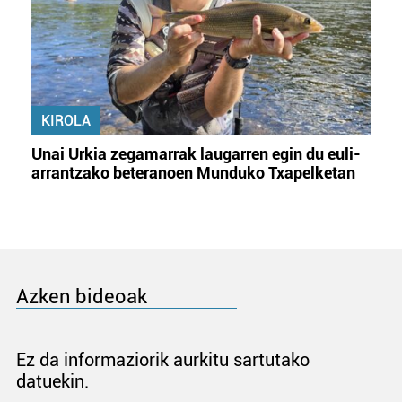
KIROLA
Unai Urkia zegamarrak laugarren egin du euli-
arrantzako beteranoen Munduko Txapelketan
Azken bideoak
Ez da informaziorik aurkitu sartutako
datuekin.