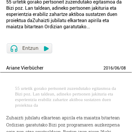
55 urtetik gorako pertsoneit zuzendutako egitasmoa da
Bizi poz. Lan taldean, adineko pertsonen jakituria eta
esperientzia erabiliz zahartze aktiboa sustatzen duen
proiektua daZuhaizti jubilatu elkartean apirila eta
maiatza bitartean Ordizian garatutako...
Ariane Vierbücher
2016
/
06
/
08
55 urtetik gorako pertsoneit zuzendutako egitasmoa da
Bizi poz. Lan taldean, adineko pertsonen jakituria eta
esperientzia erabiliz zahartze aktiboa sustatzen duen
proiektua da
Zuhaizti jubilatu elkartean apirila eta maiatza bitartean
Ordizian garatutako Bizi poz programaren auzkezpena
egin zen atzo arratsaldean. Bertan izan ziren Iñaki