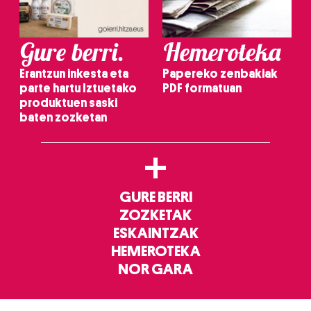
Gure berri.
Hemeroteka
Erantzun inkesta eta
Papereko zenbakiak
parte hartu Iztuetako
PDF formatuan
produktuen saski
baten zozketan
+
GURE BERRI
ZOZKETAK
ESKAINTZAK
HEMEROTEKA
NOR GARA