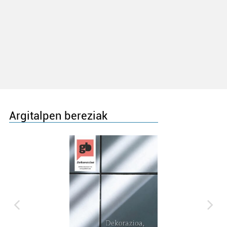
Argitalpen bereziak