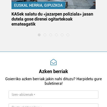
EUSKAL HERRIA, GIPUZKOA
KASek salatu du «jazarpen poliziala» jasan
Pa
dutela gose direnei ogitartekoak
da
emateagatik
«s
Azken berriak
Goierriko azken berriak jakin nahi dituzu? Harpidetu gure
buletinera!