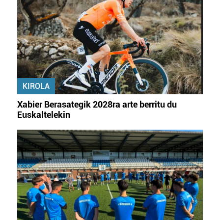
KIROLA
Xabier Berasategik 2028ra arte berritu du
Euskaltelekin