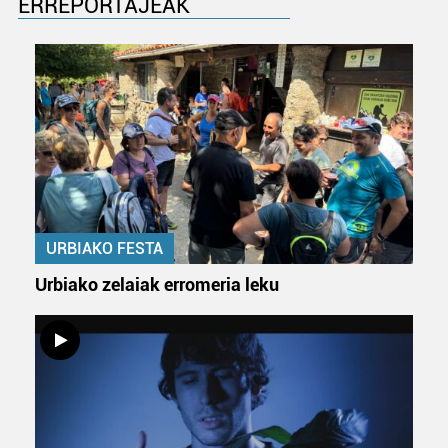
ERREPORTAJEAK
zure baimena Cookieen adierazpenean.
Webgune honek cookie propioak eta hirugarrenen cookie-
fitxategiak erabiltzen ditu. Zure esperientzia eta
zerbitzuak hobetzeko asmoz, cookie teknologiaz
baliatzen gara. Ohar hau onartuz gero, teknologia hori
erabiltzeko baimen esplizitua ematen diguzu.
Gehiago
irakurri
URBIAKO FESTA
Urbiako zelaiak erromeria leku