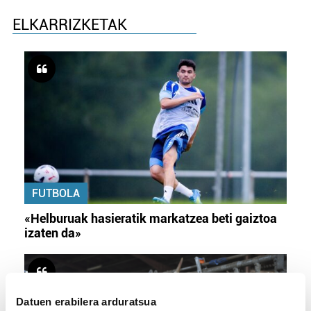
ELKARRIZKETAK
FUTBOLA
«Helburuak hasieratik markatzea beti gaiztoa
izaten da»
Datuen erabilera arduratsua