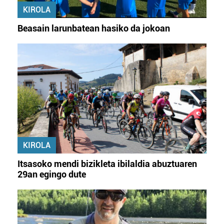
KIROLA
Beasain larunbatean hasiko da jokoan
KIROLA
Itsasoko mendi bizikleta ibilaldia abuztuaren
29an egingo dute