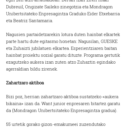
Dubreuil, Ongizate Saileko zinegotzia eta Mondragon
Unibertsitateko Enpresagintza Graduko Eider Etxebarria
eta Beatriz Santamaria.
Nagusien partaidetzarekin lotura duten hainbat elkartek
parte hartu dute egitasmo honetan: Nagusilan, GUESKE
eta Zuhaizti jubilatuen elkartea. Esperientziaren baitan
hainbat proiektu sozial garatu dituzte. Programa gertutik
ezagutzeko aukera izan zuten atzo Zuhaztin egindako
agerraldian bildu zirenek.
Zahartzaro aktiboa
Bizi poz, herrian zahartzaro aktiboa sustatzeko «aukera
bikaina» izan da. Want junior enpresaren bitartez garatu
da (Mondragon Unibertsitateko Enpresagintza gradua).
55 urtetik gorako gizon-emakumeei zuzendutako