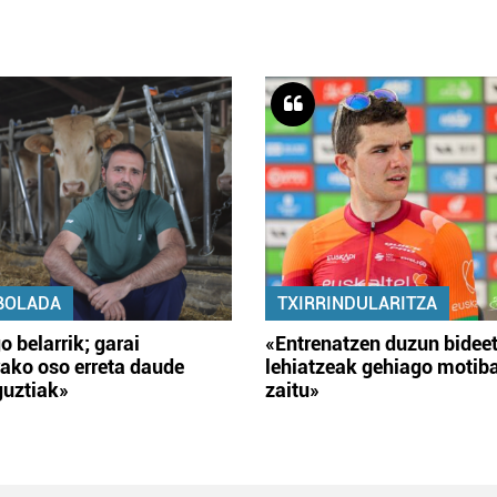
BOLADA
TXIRRINDULARITZA
o belarrik; garai
«Entrenatzen duzun bidee
ako oso erreta daude
lehiatzeak gehiago motib
guztiak»
zaitu»