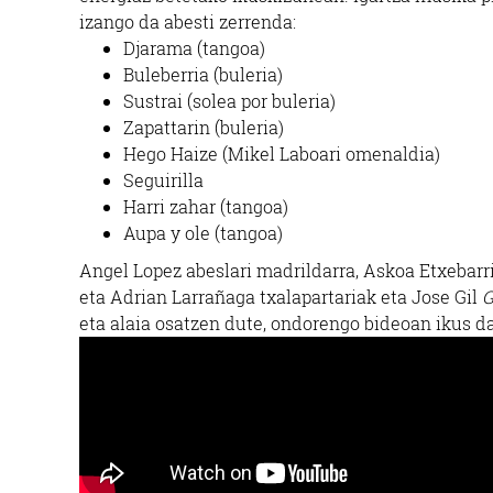
izango da abesti zerrenda:
Djarama (tangoa)
Buleberria (buleria)
Sustrai (solea por buleria)
Zapattarin (buleria)
Hego Haize (Mikel Laboari omenaldia)
Seguirilla
Harri zahar (tangoa)
Aupa y ole (tangoa)
Angel Lopez abeslari madrildarra, Askoa Etxebarr
eta Adrian Larrañaga txalapartariak eta Jose Gil
G
eta alaia osatzen dute, ondorengo bideoan ikus d