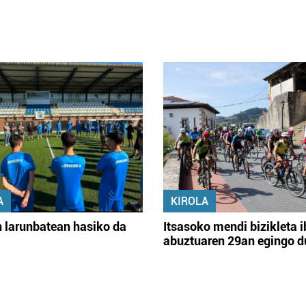
A
KIROLA
 larunbatean hasiko da
Itsasoko mendi bizikleta i
abuztuaren 29an egingo d