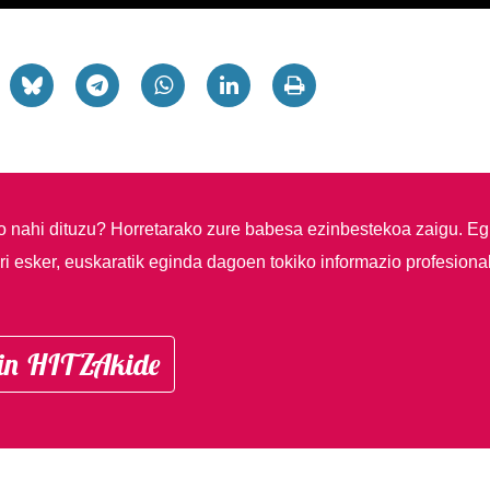
so nahi dituzu?
Horretarako zure babesa ezinbestekoa zaigu. Eg
i esker, euskaratik eginda dagoen tokiko informazio profesiona
in HITZAkide