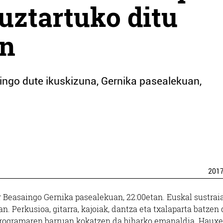
uztartuko ditu
en
ngo dute ikuskizuna, Gernika pasealekuan,
201
r Beasaingo Gernika pasealekuan, 22:00etan. Euskal sustrai
. Perkusioa, gitarra, kajoiak, dantza eta txalaparta batzen 
programaren barruan kokatzen da biharko emanaldia. Hauxe