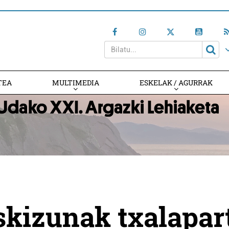
TEA
MULTIMEDIA
ESKELAK / AGURRAK
skizunak txalapar