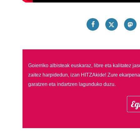
Goierriko albisteak euskaraz, libre eta kalitatez ja
zaitez harpidedun, izan HITZAkide!
Zure ekarpenar
garatzen eta indartzen lagunduko duzu.
Eg