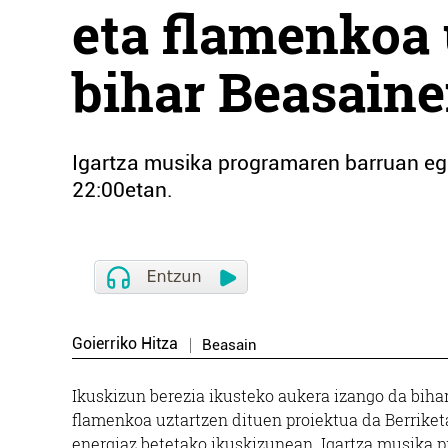
eta flamenkoa 
bihar Beasain
Igartza musika programaren barruan egi
22:00etan.
Goierriko Hitza
Beasain
Ikuskizun berezia ikusteko aukera izango da biha
flamenkoa uztartzen dituen proiektua da Berriketan
energiaz betetako ikuskizunean. Igartza musika 