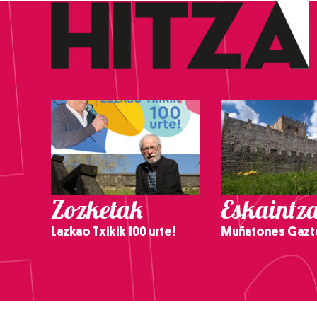
Zozketak
Eskaintz
Lazkao Txikik 100 urte!
Muñatones Gazt