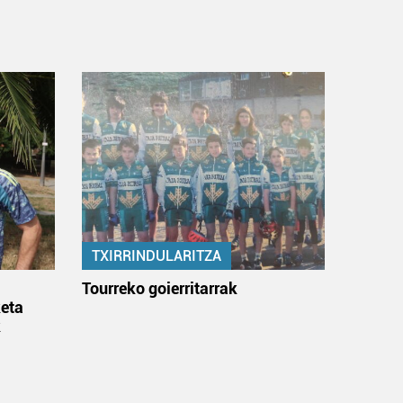
TXIRRINDULARITZA
:
Tourreko goierritarrak
eta
k