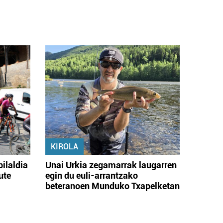
KIROLA
bilaldia
Unai Urkia zegamarrak laugarren
ute
egin du euli-arrantzako
beteranoen Munduko Txapelketan