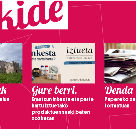
ak
Gure berri.
Denda
elua
Erantzun inkesta eta parte
Papereko ze
hartu Iztuetako
formatuan
produktuen saski baten
zozketan