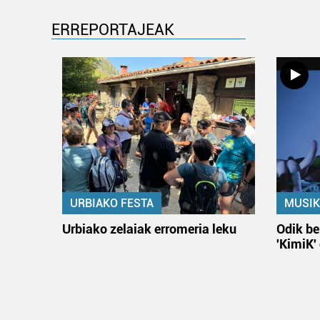
ERREPORTAJEAK
URBIAKO FESTA
MUSIK
Urbiako zelaiak erromeria leku
Odik be
'KimiK'