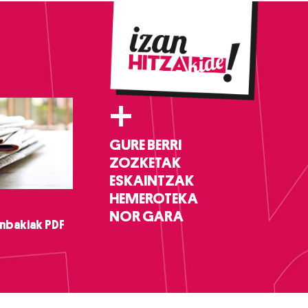
+
GURE BERRI
ZOZKETAK
ESKAINTZAK
HEMEROTEKA
NOR GARA
nbakiak PDF