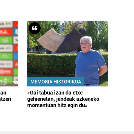
MEMORIA HISTORIKOA
tan
«Gai tabua izan da etxe
atzen
gehienetan, jendeak azkeneko
momentuan hitz egin du»