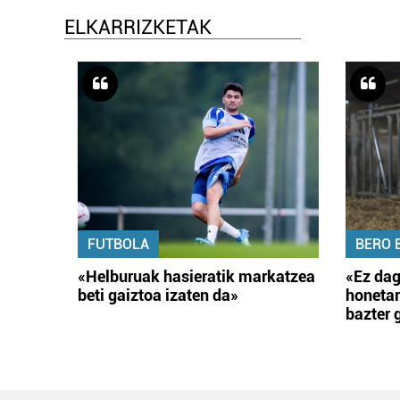
ELKARRIZKETAK
FUTBOLA
BERO 
«Helburuak hasieratik markatzea
«Ez dag
beti gaiztoa izaten da»
honetar
bazter 