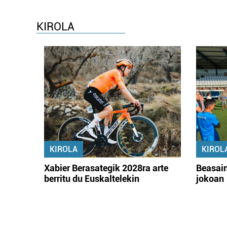
KIROLA
KIROLA
KIROL
Xabier Berasategik 2028ra arte
Beasain
berritu du Euskaltelekin
jokoan