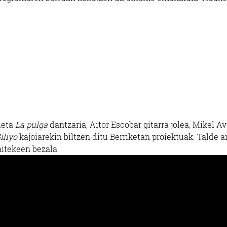
ieta
La pulga
dantzaria, Aitor Escobar gitarra jolea, Mikel Av
iliyo
kajoiarekin biltzen ditu Berriketan proiektuak. Talde a
aitekeen bezala: