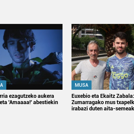
A
MUSA
rria ezagutzeko aukera
Euxebio eta Ekaitz Zabala
 eta 'Amaaaa!' abestiekin
Zumarragako mus txapelk
irabazi duten aita-semea