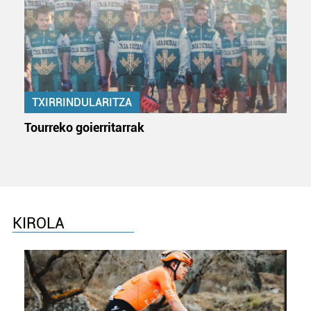
dezakezun ikusteko.
Lortu zure datu pertsonalak prozesatzeko moduari
buruzko informazio gehiago eta ezarri zure lehentasunak
datuen atalean. Edozein unetan alda edo ken dezakezu
zure baimena Cookieen adierazpenean.
TXIRRINDULARITZA
Webgune honek cookie propioak eta hirugarrenen cookie-
Tourreko goierritarrak
fitxategiak erabiltzen ditu. Zure esperientzia eta
zerbitzuak hobetzeko asmoz, cookie teknologiaz
baliatzen gara. Ohar hau onartuz gero, teknologia hori
erabiltzeko baimen esplizitua ematen diguzu.
Gehiago
irakurri
KIROLA