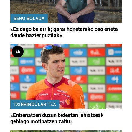
BERO BOLADA
«Ez dago belarrik; garai honetarako oso erreta
daude bazter guztiak»
TXIRRINDULARITZA
«Entrenatzen duzun bideetan lehiatzeak
gehiago motibatzen zaitu»