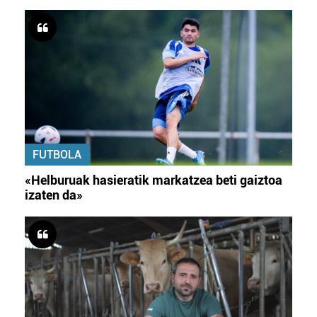
FUTBOLA
«Helburuak hasieratik markatzea beti gaiztoa
izaten da»