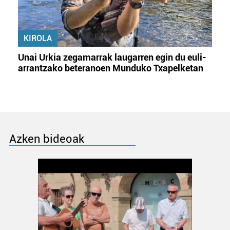
KIROLA
Unai Urkia zegamarrak laugarren egin du euli-
arrantzako beteranoen Munduko Txapelketan
Azken bideoak