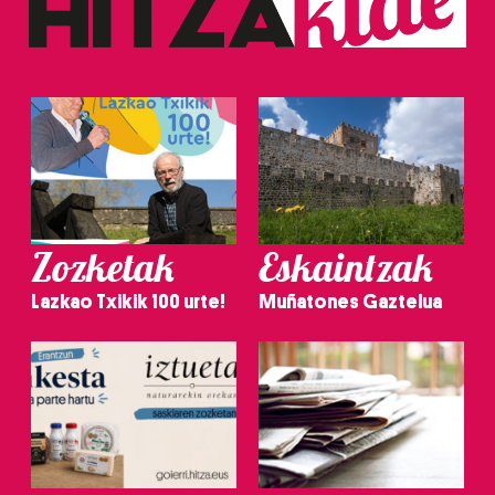
Zozketak
Eskaintzak
Lazkao Txikik 100 urte!
Muñatones Gaztelua