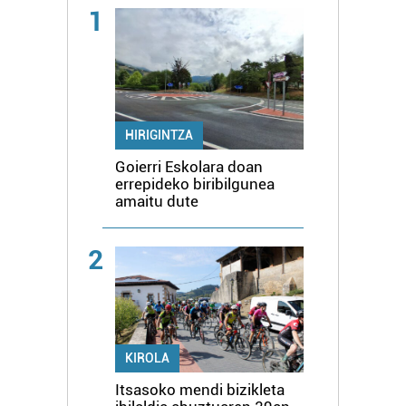
1
HIRIGINTZA
Goierri Eskolara doan
errepideko biribilgunea
amaitu dute
2
KIROLA
Itsasoko mendi bizikleta