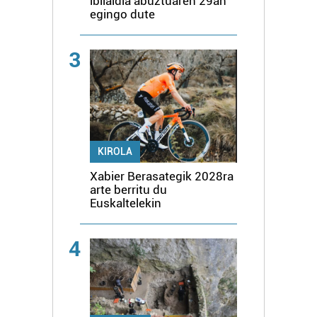
ibilaldia abuztuaren 29an
egingo dute
3
KIROLA
Xabier Berasategik 2028ra
arte berritu du
Euskaltelekin
4