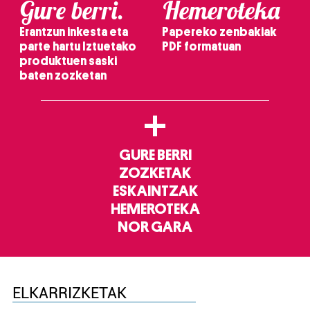
Gure berri.
Hemeroteka
Erantzun inkesta eta
Papereko zenbakiak
parte hartu Iztuetako
PDF formatuan
produktuen saski
baten zozketan
+
GURE BERRI
ZOZKETAK
ESKAINTZAK
HEMEROTEKA
NOR GARA
ELKARRIZKETAK