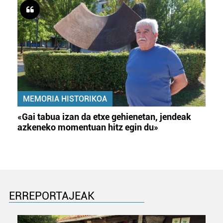
MEMORIA HISTORIKOA
«Gai tabua izan da etxe gehienetan, jendeak
azkeneko momentuan hitz egin du»
ERREPORTAJEAK