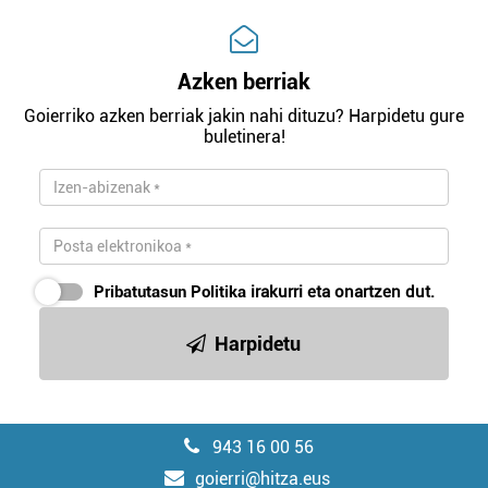
Azken berriak
Goierriko azken berriak jakin nahi dituzu? Harpidetu gure
buletinera!
Pribatutasun Politika
irakurri eta onartzen dut.
Harpidetu
943 16 00 56
goierri@hitza.eus