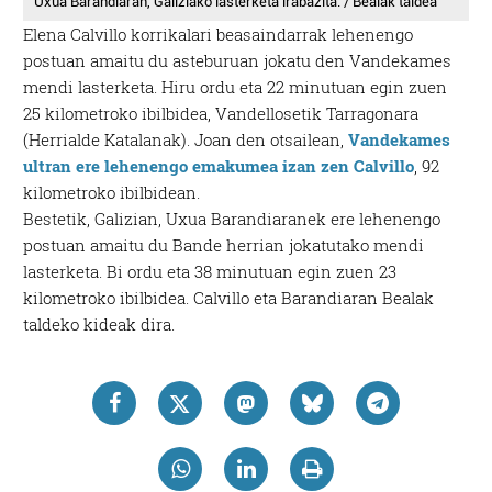
Uxua Barandiaran, Galiziako lasterketa irabazita. / Bealak taldea
Elena Calvillo korrikalari beasaindarrak lehenengo
postuan amaitu du asteburuan jokatu den Vandekames
mendi lasterketa. Hiru ordu eta 22 minutuan egin zuen
25 kilometroko ibilbidea, Vandellosetik Tarragonara
(Herrialde Katalanak). Joan den otsailean,
Vandekames
ultran ere lehenengo emakumea izan zen Calvillo
, 92
kilometroko ibilbidean.
Bestetik, Galizian, Uxua Barandiaranek ere lehenengo
postuan amaitu du Bande herrian jokatutako mendi
lasterketa. Bi ordu eta 38 minutuan egin zuen 23
kilometroko ibilbidea. Calvillo eta Barandiaran Bealak
taldeko kideak dira.