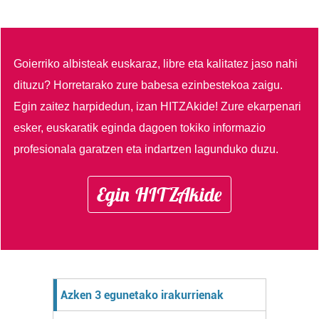
Goierriko albisteak euskaraz, libre eta kalitatez jaso nahi
dituzu?
Horretarako zure babesa ezinbestekoa zaigu.
Egin zaitez harpidedun, izan HITZAkide!
Zure ekarpenari
esker, euskaratik eginda dagoen tokiko informazio
profesionala garatzen eta indartzen lagunduko duzu.
Egin HITZAkide
Azken 3 egunetako irakurrienak