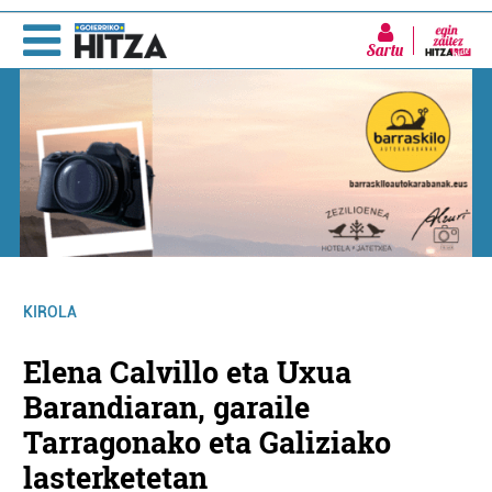
Sartu
KIROLA
Elena Calvillo eta Uxua
Barandiaran, garaile
Tarragonako eta Galiziako
lasterketetan