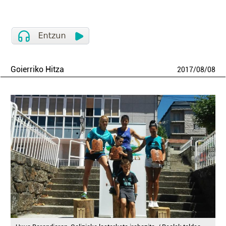
Goierriko Hitza
2017
/
08
/
08