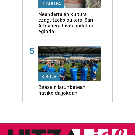
GIZARTEA
Neandertalen kultura
ezagutzeko aukera, San
Adrianera bisita gidatua
eginda
5
KIROLA
Beasain larunbatean
hasiko da jokoan