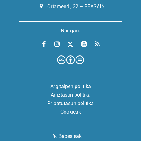
Oriamendi, 32 – BEASAIN
Nor gara
Argitalpen politika
Aniztasun politika
Pribatutasun politika
Cookieak
Babesleak: