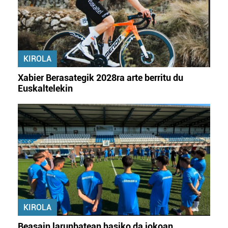
KIROLA
Xabier Berasategik 2028ra arte berritu du
Euskaltelekin
KIROLA
Beasain larunbatean hasiko da jokoan