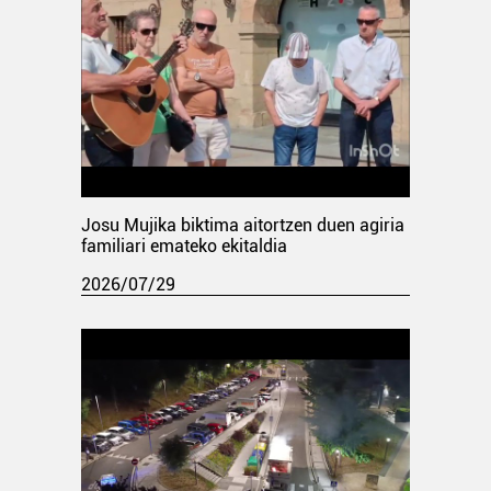
Josu Mujika biktima aitortzen duen agiria
familiari emateko ekitaldia
2026/07/29