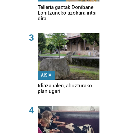
Telleria gaztak Donibane
Lohitzuneko azokara iritsi
dira
3
AISIA
Idiazabalen, abuzturako
plan ugari
4