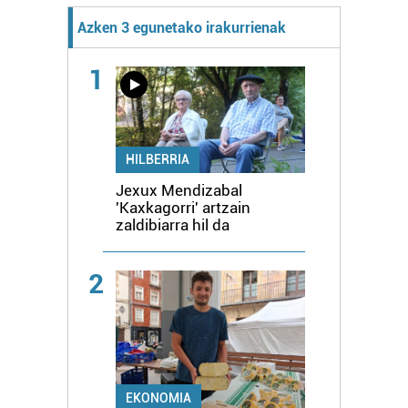
Azken 3 egunetako irakurrienak
1
HILBERRIA
Jexux Mendizabal
'Kaxkagorri' artzain
zaldibiarra hil da
2
EKONOMIA