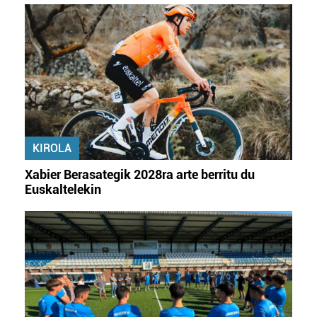
KIROLA
Xabier Berasategik 2028ra arte berritu du
Euskaltelekin