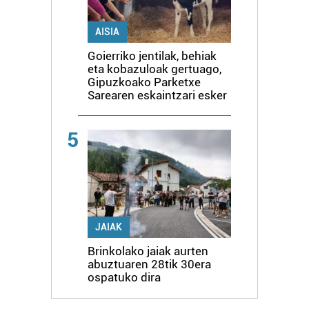
AISIA
Goierriko jentilak, behiak
eta kobazuloak gertuago,
Gipuzkoako Parketxe
Sarearen eskaintzari esker
5
JAIAK
Brinkolako jaiak aurten
abuztuaren 28tik 30era
ospatuko dira