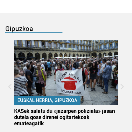
Gipuzkoa
EUSKAL HERRIA, GIPUZKOA
KASek salatu du «jazarpen poliziala» jasan
Pa
dutela gose direnei ogitartekoak
da
emateagatik
«s