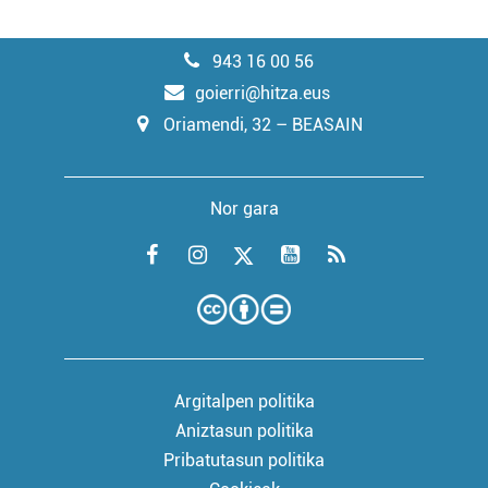
943 16 00 56
goierri@hitza.eus
Oriamendi, 32 – BEASAIN
Nor gara
Argitalpen politika
Aniztasun politika
Pribatutasun politika