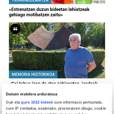
TXIRRINDULARITZA
«Entrenatzen duzun bideetan lehiatzeak
gehiago motibatzen zaitu»
MEMORIA HISTORIKOA
«Gai tabua izan da etxe gehienetan, jendeak
azkeneko momentuan hitz egin du»
Datuen erabilera arduratsua
Guk eta
gure 1022 kideek
sure informacio pertsonala,
zure IP zenbakia, esaterako, prozesatzen ditugu, cookie