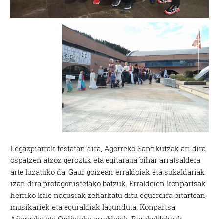
Legazpiarrak festatan dira, Agorreko Santikutzak ari dira
ospatzen atzoz geroztik eta egitaraua bihar arratsaldera
arte luzatuko da. Gaur goizean erraldoiak eta sukaldariak
izan dira protagonistetako batzuk. Erraldoien konpartsak
herriko kale nagusiak zeharkatu ditu eguerdira bitartean,
musikariek eta eguraldiak lagunduta. Konpartsa
Añorgako eta Ordiziako erraldoiek, Barakaldokoek