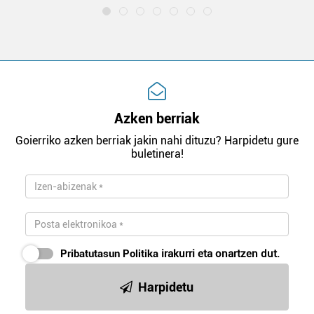
Azken berriak
Goierriko azken berriak jakin nahi dituzu? Harpidetu gure
buletinera!
Pribatutasun Politika
irakurri eta onartzen dut.
Harpidetu