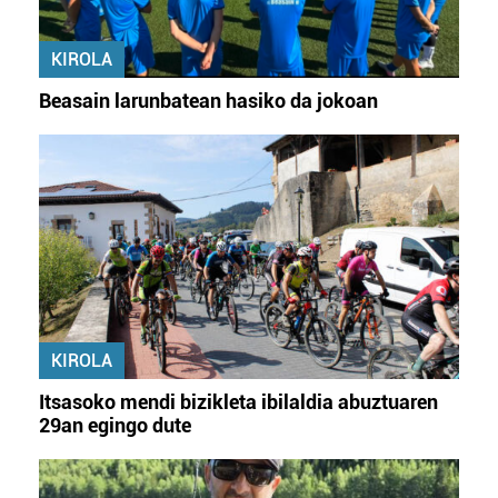
KIROLA
Beasain larunbatean hasiko da jokoan
KIROLA
Itsasoko mendi bizikleta ibilaldia abuztuaren
29an egingo dute