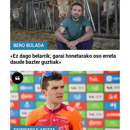
BERO BOLADA
«Ez dago belarrik; garai honetarako oso erreta
daude bazter guztiak»