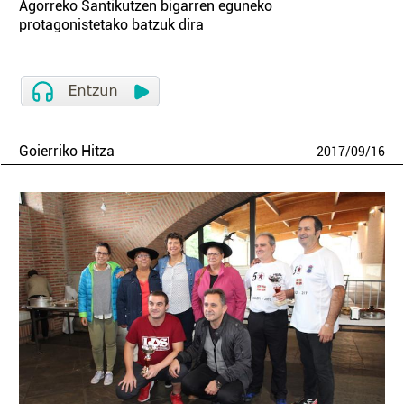
Agorreko Santikutzen bigarren eguneko
protagonistetako batzuk dira
Goierriko Hitza
2017
/
09
/
16