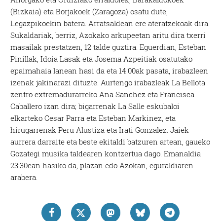
(Bizkaia) eta Borjakoek (Zaragoza) osatu dute,
Legazpikoekin batera. Arratsaldean ere ateratzekoak dira.
Sukaldariak, berriz, Azokako arkupeetan aritu dira txerri
masailak prestatzen, 12 talde guztira. Eguerdian, Esteban
Pinillak, Idoia Lasak eta Josema Azpeitiak osatutako
epaimahaia lanean hasi da eta 14:00ak pasata, irabazleen
izenak jakinarazi dituzte. Aurtengo irabazleak La Bellota
zentro extremadurarreko Ana Sanchez eta Francisca
Caballero izan dira; bigarrenak La Salle eskubaloi
elkarteko Cesar Parra eta Esteban Markinez, eta
hirugarrenak Peru Alustiza eta Irati Gonzalez. Jaiek
aurrera darraite eta beste ekitaldi batzuren artean, gaueko
Gozategi musika taldearen kontzertua dago. Emanaldia
23:30ean hasiko da, plazan edo Azokan, eguraldiaren
arabera.