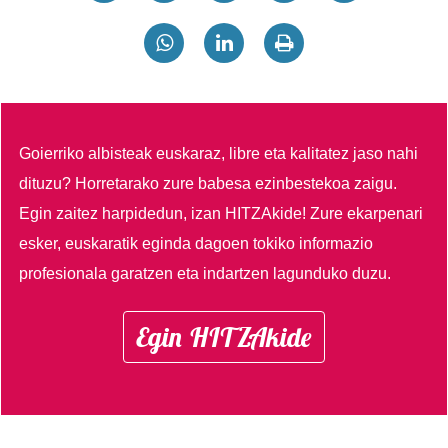
Goierriko albisteak euskaraz, libre eta kalitatez jaso nahi
dituzu?
Horretarako zure babesa ezinbestekoa zaigu.
Egin zaitez harpidedun, izan HITZAkide!
Zure ekarpenari
esker, euskaratik eginda dagoen tokiko informazio
profesionala garatzen eta indartzen lagunduko duzu.
Egin HITZAkide