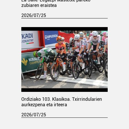
zubiaren eraistea
2026/07/25
Ordiziako 103. Klasikoa. Txirrindularien
aurkezpena eta irteera
2026/07/25