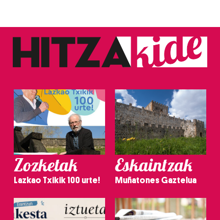
Zozketak
Eskaintzak
Lazkao Txikik 100 urte!
Muñatones Gaztelua