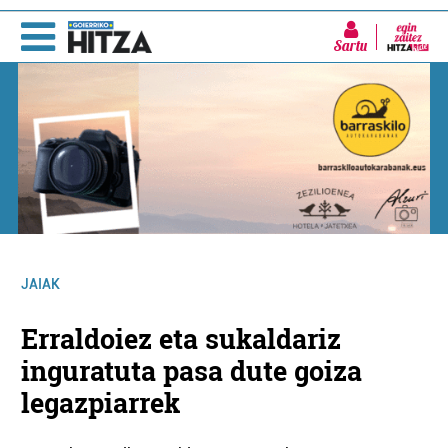
Sartu
JAIAK
Erraldoiez eta sukaldariz
inguratuta pasa dute goiza
legazpiarrek