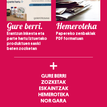
Gure berri.
Hemeroteka
Erantzun inkesta eta
Papereko zenbakiak
parte hartu Iztuetako
PDF formatuan
produktuen saski
baten zozketan
+
GURE BERRI
ZOZKETAK
ESKAINTZAK
HEMEROTEKA
NOR GARA