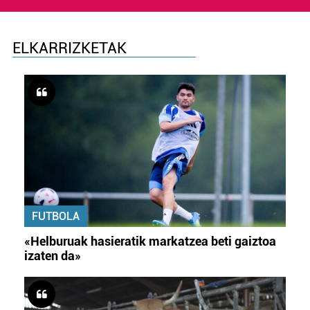
ELKARRIZKETAK
FUTBOLA
«Helburuak hasieratik markatzea beti gaiztoa
izaten da»