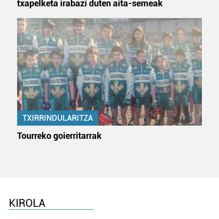
Webgune honek cookie propioak eta hirugarrenen cookie-
txapelketa irabazi duten aita-semeak
fitxategiak erabiltzen ditu. Zure esperientzia eta
zerbitzuak hobetzeko asmoz, cookie teknologiaz
baliatzen gara. Ohar hau onartuz gero, teknologia hori
erabiltzeko baimen esplizitua ematen diguzu.
Gehiago
irakurri
TXIRRINDULARITZA
Tourreko goierritarrak
KIROLA