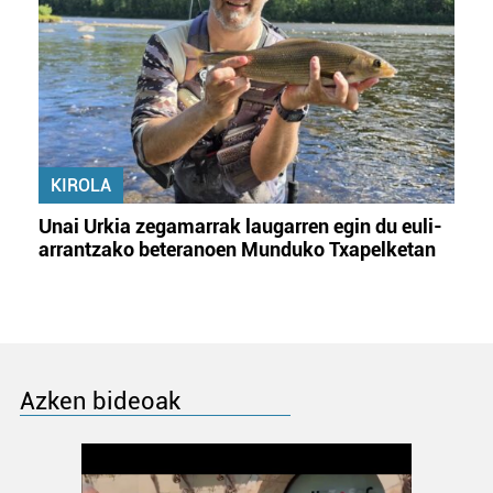
KIROLA
Unai Urkia zegamarrak laugarren egin du euli-
arrantzako beteranoen Munduko Txapelketan
Azken bideoak