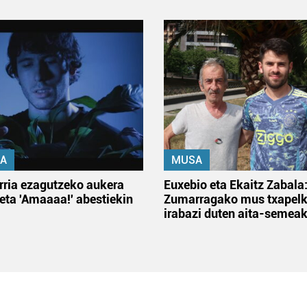
A
MUSA
rria ezagutzeko aukera
Euxebio eta Ekaitz Zabala
 eta 'Amaaaa!' abestiekin
Zumarragako mus txapelk
irabazi duten aita-semea