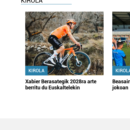
KIROLA
KIROLA
KIROL
Xabier Berasategik 2028ra arte
Beasain
berritu du Euskaltelekin
jokoan