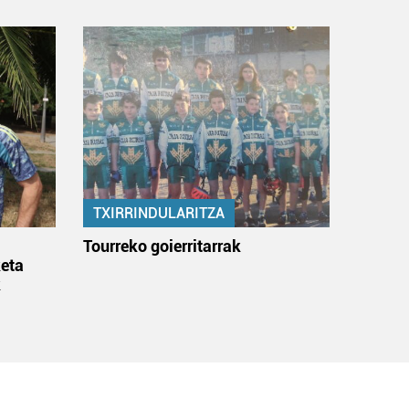
TXIRRINDULARITZA
:
Tourreko goierritarrak
eta
k