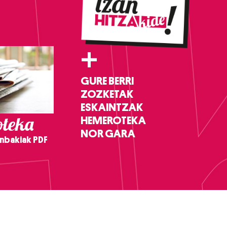
+
GURE BERRI
ZOZKETAK
ESKAINTZAK
teka
HEMEROTEKA
NOR GARA
nbakiak PDF