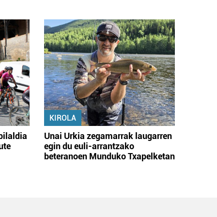
KIROLA
bilaldia
Unai Urkia zegamarrak laugarren
ute
egin du euli-arrantzako
beteranoen Munduko Txapelketan