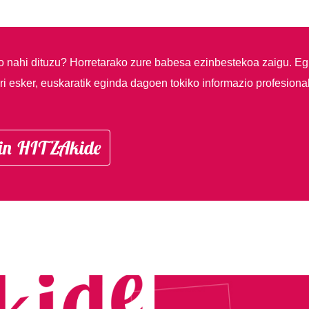
so nahi dituzu?
Horretarako zure babesa ezinbestekoa zaigu. Eg
i esker, euskaratik eginda dagoen tokiko informazio profesiona
in HITZAkide