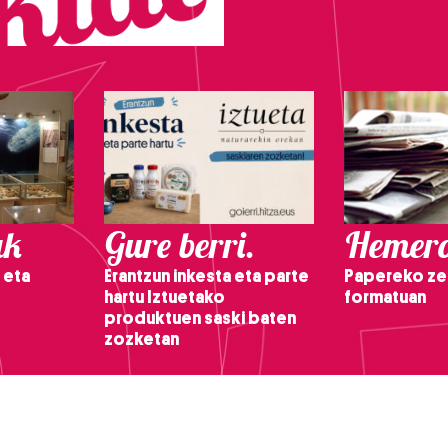
ak
Gure berri.
Hemero
 eta
Erantzun inkesta eta parte
Papereko ze
hartu Iztuetako
formatuan
produktuen saski baten
zozketan