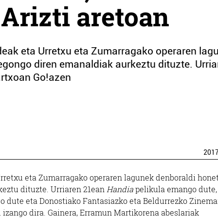
 Arizti aretoan
ldeak eta Urretxu eta Zumarragako operaren lag
 egongo diren emanaldiak aurkeztu dituzte. Urria
artxoan Go!azen
201
 Urretxu eta Zumarragako operaren lagunek denboraldi hone
keztu dituzte. Urriaren 21ean
Handia
pelikula emango dute,
go dute eta Donostiako Fantasiazko eta Beldurrezko Zinem
l izango dira. Gainera, Erramun Martikorena abeslariak