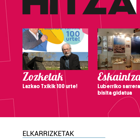
Zozketak
Eskaintz
Lazkao Txikik 100 urte!
Luberriko sarrera
bisita gidatua
ELKARRIZKETAK