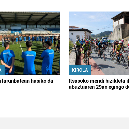
A
KIROLA
 larunbatean hasiko da
Itsasoko mendi bizikleta i
abuztuaren 29an egingo d