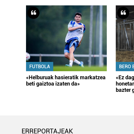
FUTBOLA
BERO 
«Helburuak hasieratik markatzea
«Ez dag
beti gaiztoa izaten da»
honetar
bazter 
ERREPORTAJEAK