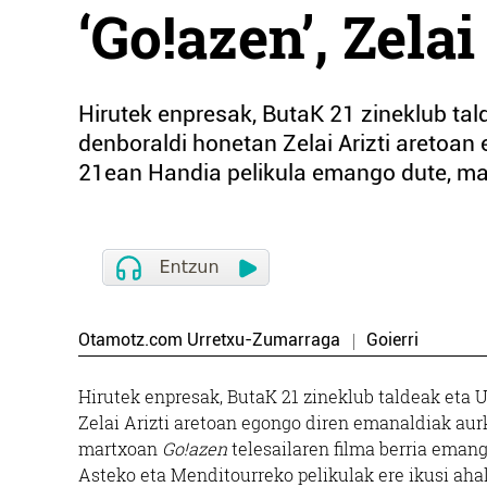
‘Go!azen’, Zelai
Hirutek enpresak, ButaK 21 zineklub ta
denboraldi honetan Zelai Arizti aretoan
21ean Handia pelikula emango dute, m
Otamotz.com Urretxu-Zumarraga
Goierri
Hirutek enpresak, ButaK 21 zineklub taldeak eta
Zelai Arizti aretoan egongo diren emanaldiak aur
martxoan
Go!azen
telesailaren filma berria eman
Asteko eta Menditourreko pelikulak ere ikusi aha