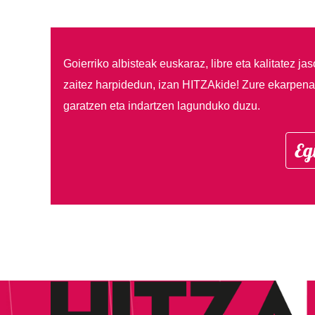
Goierriko albisteak euskaraz, libre eta kalitatez ja
zaitez harpidedun, izan HITZAkide!
Zure ekarpenar
garatzen eta indartzen lagunduko duzu.
Eg