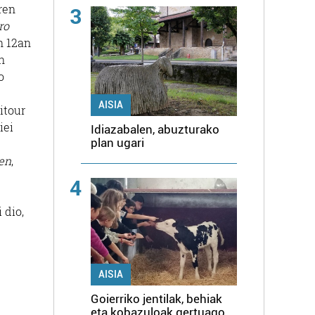
ren
3
ro
n 12an
n
o
AISIA
itour
iei
Idiazabalen, abuzturako
plan ugari
en
,
4
 dio,
AISIA
Goierriko jentilak, behiak
eta kobazuloak gertuago,