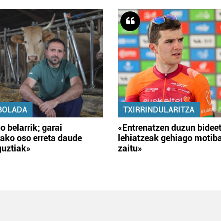
BOLADA
TXIRRINDULARITZA
o belarrik; garai
«Entrenatzen duzun bidee
ako oso erreta daude
lehiatzeak gehiago motib
guztiak»
zaitu»