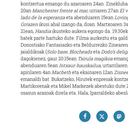
kontzertua emango du azaroaren 24an. Zineklubar
20an
Manchester frente al mar
, urriaren 27an
El 
lado de la esperanza
eta abenduaren 15ean
Lovin
Go!azen
ikusi ahal izango da, doan. Martxoaren 3a
21ean,
Handia
ikusteko aukera egongo da. 19:30e
batek parte hartuko dute. Filma aurkeztu eta gald
Donostiako Fantasiazko eta Beldurrezko Zinearen
jaialdikoak (
Solo base
,
Blocheads
eta
Dodo’s delig
dagokienez, gaur 20:15ean
Txirula magikoa
emango
abenduaren 5ean
Intxaur-hauskailua
, urtarrilare
apirilaren 4an
Macbeth
eta ekainaren 12an
Zisnee
emanaldi bat. Bukatzeko, Hirutek enpresak kontze
Martikorenak eta Mikel Markezek abestuko dute Ze
osasun arazoak direla eta. Hala, Iparraldeko abe