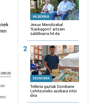
HILBERRIA
unek
Jexux Mendizabal
'Kaxkagorri' artzain
ren
zaldibiarra hil da
2
7
/
09
/
20
EKONOMIA
tan
Telleria gaztak Donibane
Lohitzuneko azokara iritsi
dira
aren