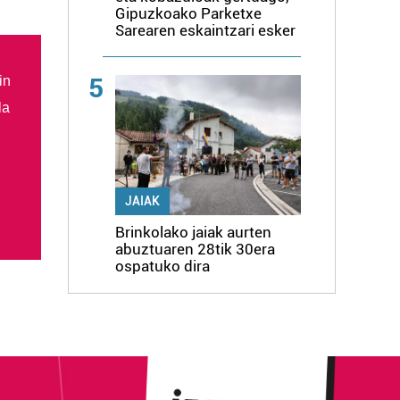
Gipuzkoako Parketxe
Sarearen eskaintzari esker
5
in
la
JAIAK
Brinkolako jaiak aurten
abuztuaren 28tik 30era
ospatuko dira