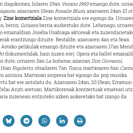
i dagokionez, hilaren 29an
Verano 1993
emango dute, urria
viajante
, azaroaren 10ean
Rosalie Blum
, azaroaren 24an
El ot
g
.
Zine komertziala
Zine komertziala ere egongo da. Urriare
n, berriz,
Go!azen
berria aurkeztuko dute. Lehenago, urriare
ko emanaldian Joseba Usabiaga aktoreak eta zuzendarietak
erak erantzungo dituzte. Bestalde, azaroaren 4an eta 5ean
 Asteko pelikulak emango dituzte eta azaroaren 17an Mend
ht
dokumentalak, hain zuzen ere). Opera eta ballet emanald
 dute, urriaren 3an
La boheme
, azaroan
Don Giovanni
,
n 16an
Rigoletto
, otsailaren 7an
Tosca
, martxoaren 6an
Carm
n aintzira
. Martxoan sorpresa bat egongo da: pop musika
rtu bat ere antolatu du. Azaroaren 24an, 20:15ean, Erramun
lai Arizti aretoan. Martikorenak kontzertuak emateari utzi
slaria zuzenean entzuteko azken aukeretako bat izango da.