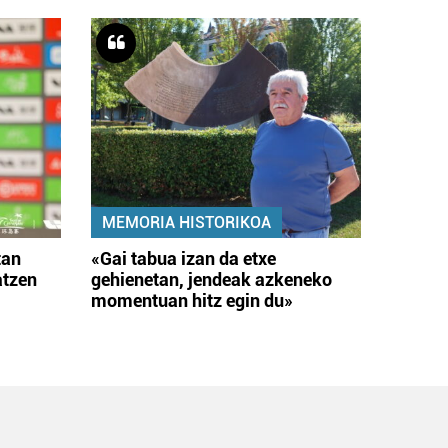
MEMORIA HISTORIKOA
tan
«Gai tabua izan da etxe
atzen
gehienetan, jendeak azkeneko
momentuan hitz egin du»