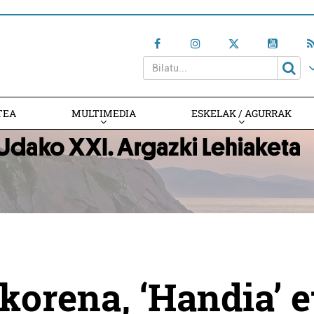
TEA
MULTIMEDIA
ESKELAK / AGURRAK
orena, ‘Handia’ e