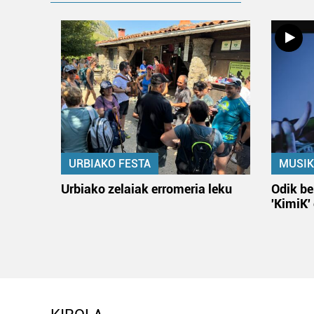
URBIAKO FESTA
MUSIK
Urbiako zelaiak erromeria leku
Odik be
'KimiK'