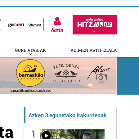
Sartu
GURE ATARIAK
ADIMEN ARTIFIZIALA
Azken 3 egunetako irakurrienak
ta
1