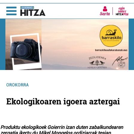
Sartu
OROKORRA
Ekologikoaren igoera aztergai
Produktu ekologikoek Goierrin izan duten zabalkundearen
zergatia ikertu du Mikel Mongelos ordiziarrak tesian.