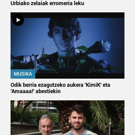
Urbiako zelaiak erromeria leku
MUSIKA
Odik berria ezagutzeko aukera 'KimiK' eta
'Amaaaa!' abestiekin