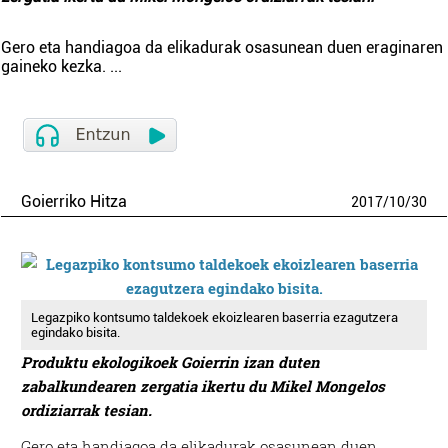
Gero eta handiagoa da elikadurak osasunean duen eraginaren
gaineko kezka.
...
Goierriko Hitza
2017
/
10
/
30
Legazpiko kontsumo taldekoek ekoizlearen baserria ezagutzera
egindako bisita.
Produktu ekologikoek Goierrin izan duten
zabalkundearen zergatia ikertu du Mikel Mongelos
ordiziarrak tesian.
Gero eta handiagoa da elikadurak osasunean duen