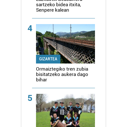
sartzeko bidea itxita,
Senpere kalean
4
GIZARTEA
Ormaiztegiko tren zubia
bisitatzeko aukera dago
bihar
5