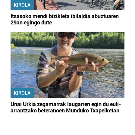
KIROLA
Itsasoko mendi bizikleta ibilaldia abuztuaren
29an egingo dute
KIROLA
Unai Urkia zegamarrak laugarren egin du euli-
arrantzako beteranoen Munduko Txapelketan