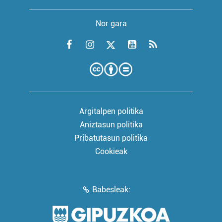
Nor gara
Argitalpen politika
Aniztasun politika
Pribatutasun politika
Cookieak
Babesleak: