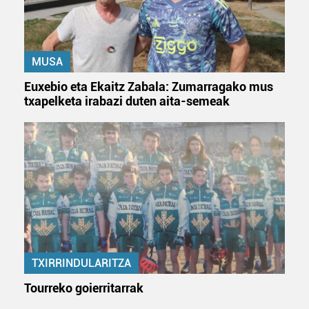
MUSA
Euxebio eta Ekaitz Zabala: Zumarragako mus
txapelketa irabazi duten aita-semeak
TXIRRINDULARITZA
Tourreko goierritarrak