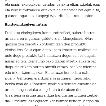
eta janari ekologikoen dendari batekin elkarrizketak egin
eta kontsumitzaileen arteko talde eztabaida bat egin ditu,
gaiaren inguruko ikuspegi ezberdinak jorratu nahian.
Kontsumitzaileen iritzia
Produktu ekologikoen kontsumitzaileei, aukera horren
arrazoiaren inguruan galdetu zien Mongelosek. «Nire
galdera zen zergatik kontsumitzen den produktu
ekologikoa. Gaur egun denok gara kontsumitzaileak, eta
uste dugu produktu bat hautatzen dugunean ez dugula
ausaz egiten. Kontsumo bakoitzaren atzetik aukera bat
dago, eta aukera horren atzetik arrazoi bat, kontzientea
edo inkontzientea izan. Eta arrazoi hori bilatu nahi
nuen». Gehienen erantzuna, osasunaren ingurruko
kezka izan da. «Kontsumitzaile guztientzat osasuna da
arrazoi nagusietako bat, gehien baloratzen dena.
Gizartean osasuna garrantzia handia hartu duen zerbait
da». Produktu ekologikoen kontsumoa betidanik egon da