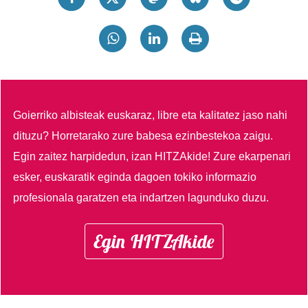
Goierriko albisteak euskaraz, libre eta kalitatez jaso nahi
dituzu?
Horretarako zure babesa ezinbestekoa zaigu.
Egin zaitez harpidedun, izan HITZAkide!
Zure ekarpenari
esker, euskaratik eginda dagoen tokiko informazio
profesionala garatzen eta indartzen lagunduko duzu.
Egin HITZAkide