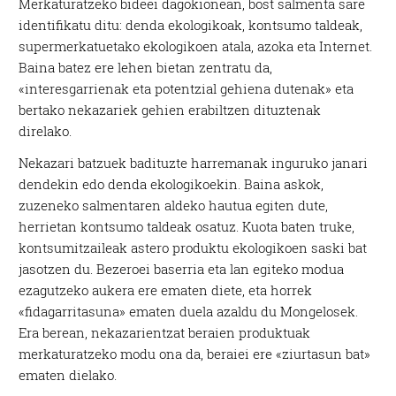
Merkaturatzeko bideei dagokionean, bost salmenta sare
identifikatu ditu: denda ekologikoak, kontsumo taldeak,
supermerkatuetako ekologikoen atala, azoka eta Internet.
Baina batez ere lehen bietan zentratu da,
«interesgarrienak eta potentzial gehiena dutenak» eta
bertako nekazariek gehien erabiltzen dituztenak
direlako.
Nekazari batzuek badituzte harremanak inguruko janari
dendekin edo denda ekologikoekin. Baina askok,
zuzeneko salmentaren aldeko hautua egiten dute,
herrietan kontsumo taldeak osatuz. Kuota baten truke,
kontsumitzaileak astero produktu ekologikoen saski bat
jasotzen du. Bezeroei baserria eta lan egiteko modua
ezagutzeko aukera ere ematen diete, eta horrek
«fidagarritasuna» ematen duela azaldu du Mongelosek.
Era berean, nekazarientzat beraien produktuak
merkaturatzeko modu ona da, beraiei ere «ziurtasun bat»
ematen dielako.