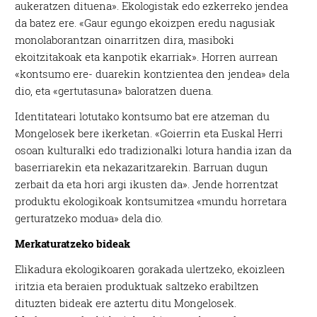
aukeratzen dituena». Ekologistak edo ezkerreko jendea
da batez ere. «Gaur egungo ekoizpen eredu nagusiak
monolaborantzan oinarritzen dira, masiboki
ekoitzitakoak eta kanpotik ekarriak». Horren aurrean
«kontsumo ere- duarekin kontzientea den jendea» dela
dio, eta «gertutasuna» baloratzen duena.
Identitateari lotutako kontsumo bat ere atzeman du
Mongelosek bere ikerketan. «Goierrin eta Euskal Herri
osoan kulturalki edo tradizionalki lotura handia izan da
baserriarekin eta nekazaritzarekin. Barruan dugun
zerbait da eta hori argi ikusten da». Jende horrentzat
produktu ekologikoak kontsumitzea «mundu horretara
gerturatzeko modua» dela dio.
Merkaturatzeko bideak
Elikadura ekologikoaren gorakada ulertzeko, ekoizleen
iritzia eta beraien produktuak saltzeko erabiltzen
dituzten bideak ere aztertu ditu Mongelosek.