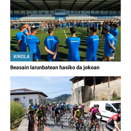
KIROLA
Beasain larunbatean hasiko da jokoan