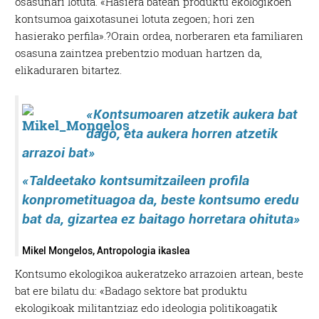
osasunari lotuta. «Hasiera batean produktu ekologikoen
kontsumoa gaixotasunei lotuta zegoen; hori zen
hasierako perfila».?Orain ordea, norberaren eta familiaren
osasuna zaintzea prebentzio moduan hartzen da,
elikaduraren bitartez.
«Kontsumoaren atzetik aukera bat
dago, eta aukera horren atzetik
arrazoi bat»
«Taldeetako kontsumitzaileen profila
konprometituagoa da, beste kontsumo eredu
bat da, gizartea ez baitago horretara ohituta»
Mikel Mongelos, Antropologia ikaslea
Kontsumo ekologikoa aukeratzeko arrazoien artean, beste
bat ere bilatu du: «Badago sektore bat produktu
ekologikoak militantziaz edo ideologia politikoagatik