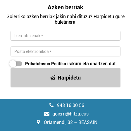
Azken berriak
Goierriko azken berriak jakin nahi dituzu? Harpidetu gure
buletinera!
Pribatutasun Politika
irakurri eta onartzen dut.
Harpidetu
943 16 00 56
goierri@hitza.eus
Oriamendi, 32 – BEASAIN