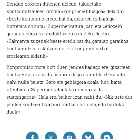
Dendan erosten dutenen aldean, taldeetako
kontsumitzaileen profila «konprometituagoa» dela dio.
«Beste kontsumo eredu bat da, gizartea ez baitago
horretara ohituta». Supermerkatura joan eta «edozein
garaitan edozein produktu» eros daitekeela dio.
«Salmenta zuzenak beste eredu bat du, garaian garaikoa
kontsumitzea eskatzen du, eta konpromiso bat
eroslearen aldetik».
Konpromiso mota hori duen jendea badago ere, gizartean
kontzientzia zabaldu beharra dago oraindik. «Pentsatu
nahi nuke baietz. Gero eta gehiagora doala, hori baita
irtenbidea. Supermerkatuetako eredua ez da
sustengarria». Hala ere, baikor izan nahi du. «Nik uste dut
jendea kontzientzia hori hartzen ari dela, edo hartuko
duela».