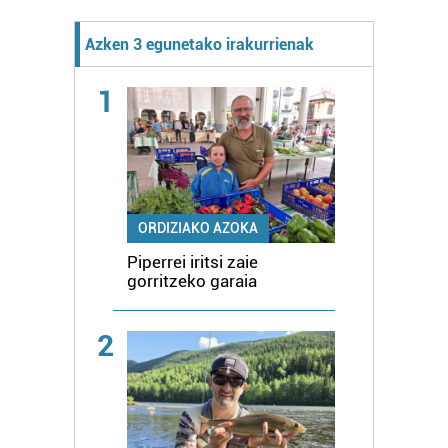
Azken 3 egunetako irakurrienak
1
ORDIZIAKO AZOKA
Piperrei iritsi zaie
gorritzeko garaia
2