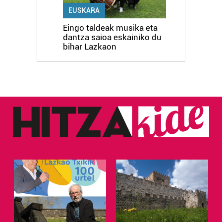
EUSKARA
Eingo taldeak musika eta
dantza saioa eskainiko du
bihar Lazkaon