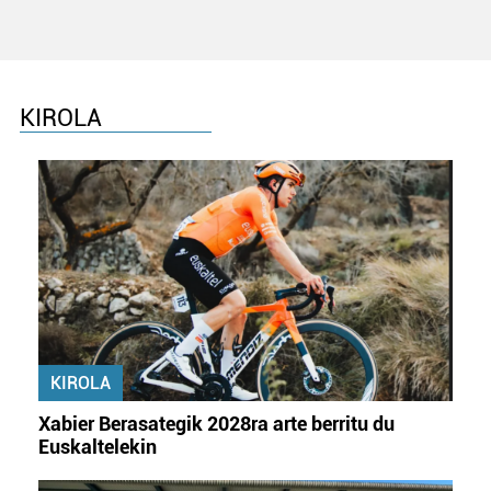
KIROLA
KIROLA
Xabier Berasategik 2028ra arte berritu du
Euskaltelekin