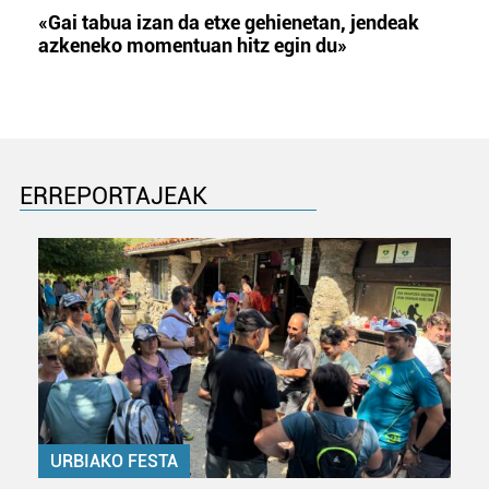
«Gai tabua izan da etxe gehienetan, jendeak
azkeneko momentuan hitz egin du»
ERREPORTAJEAK
URBIAKO FESTA