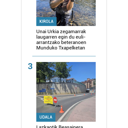
KIROLA
Unai Urkia zegamarrak
laugarren egin du euli-
arrantzako beteranoen
Munduko Txapelketan
3
UDALA
Lazkaotik Beasainera