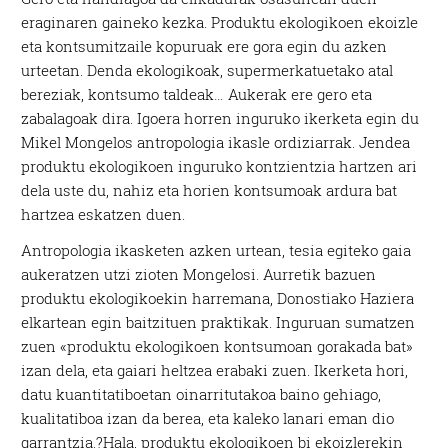
eraginaren gaineko kezka. Produktu ekologikoen ekoizle
eta kontsumitzaile kopuruak ere gora egin du azken
urteetan. Denda ekologikoak, supermerkatuetako atal
bereziak, kontsumo taldeak… Aukerak ere gero eta
zabalagoak dira. Igoera horren inguruko ikerketa egin du
Mikel Mongelos antropologia ikasle ordiziarrak. Jendea
produktu ekologikoen inguruko kontzientzia hartzen ari
dela uste du, nahiz eta horien kontsumoak ardura bat
hartzea eskatzen duen.
Antropologia ikasketen azken urtean, tesia egiteko gaia
aukeratzen utzi zioten Mongelosi. Aurretik bazuen
produktu ekologikoekin harremana, Donostiako Haziera
elkartean egin baitzituen praktikak. Inguruan sumatzen
zuen «produktu ekologikoen kontsumoan gorakada bat»
izan dela, eta gaiari heltzea erabaki zuen. Ikerketa hori,
datu kuantitatiboetan oinarritutakoa baino gehiago,
kualitatiboa izan da berea, eta kaleko lanari eman dio
garrantzia.?Hala, produktu ekologikoen bi ekoizlerekin