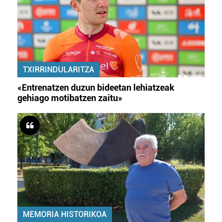
baliatzen gara. Ohar hau onartuz gero, teknologia hori
erabiltzeko baimen esplizitua ematen diguzu.
Gehiago
irakurri
TXIRRINDULARITZA
«Entrenatzen duzun bideetan lehiatzeak
gehiago motibatzen zaitu»
MEMORIA HISTORIKOA