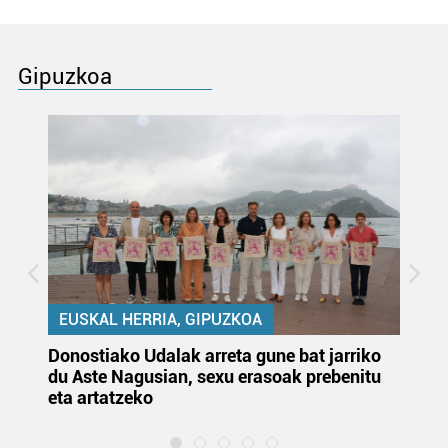
Gipuzkoa
EUSKAL HERRIA, GIPUZKOA
Donostiako Udalak arreta gune bat jarriko
Ur
du Aste Nagusian, sexu erasoak prebenitu
es
eta artatzeko
lu