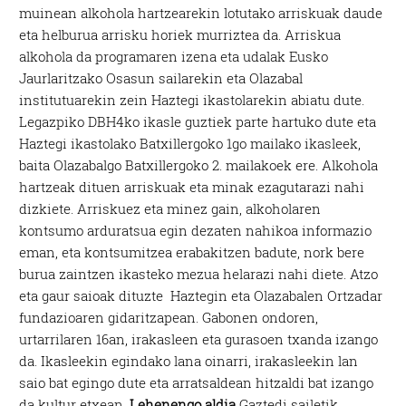
muinean alkohola hartzearekin lotutako arriskuak daude
eta helburua arrisku horiek murriztea da. Arriskua
alkohola da programaren izena eta udalak Eusko
Jaurlaritzako Osasun sailarekin eta Olazabal
institutuarekin zein Haztegi ikastolarekin abiatu dute.
Legazpiko DBH4ko ikasle guztiek parte hartuko dute eta
Haztegi ikastolako Batxillergoko 1go mailako ikasleek,
baita Olazabalgo Batxillergoko 2. mailakoek ere. Alkohola
hartzeak dituen arriskuak eta minak ezagutarazi nahi
dizkiete. Arriskuez eta minez gain, alkoholaren
kontsumo arduratsua egin dezaten nahikoa informazio
eman, eta kontsumitzea erabakitzen badute, nork bere
burua zaintzen ikasteko mezua helarazi nahi diete. Atzo
eta gaur saioak dituzte Haztegin eta Olazabalen Ortzadar
fundazioaren gidaritzapean. Gabonen ondoren,
urtarrilaren 16an, irakasleen eta gurasoen txanda izango
da. Ikasleekin egindako lana oinarri, irakasleekin lan
saio bat egingo dute eta arratsaldean hitzaldi bat izango
da kultur etxean.
Lehenengo aldia
Gaztedi sailetik