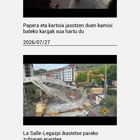
Papera eta kartoia jasotzen duen kamioi
bateko kargak sua hartu du
2026/07/27
La Salle-Legazpi ikastetxe pareko
zubiaren eraistea