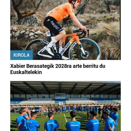
KIROLA
Xabier Berasategik 2028ra arte berritu du
Euskaltelekin