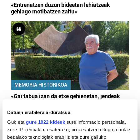
«Entrenatzen duzun bideetan lehiatzeak
gehiago motibatzen zaitu»
MEMORIA HISTORIKOA
«Gai tabua izan da etxe gehienetan, jendeak
azkeneko momentuan hitz egin du»
Datuen erabilera arduratsua
Guk eta
gure 1022 kideek
sure informacio pertsonala,
zure IP zenbakia, esaterako, prozesatzen ditugu, cookie
bezalako teknologiak erabiliz eta zure gailuko