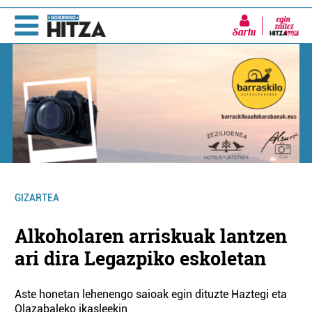
Sartu
GIZARTEA
Alkoholaren arriskuak lantzen
ari dira Legazpiko eskoletan
Aste honetan lehenengo saioak egin dituzte Haztegi eta
Olazabaleko ikasleekin