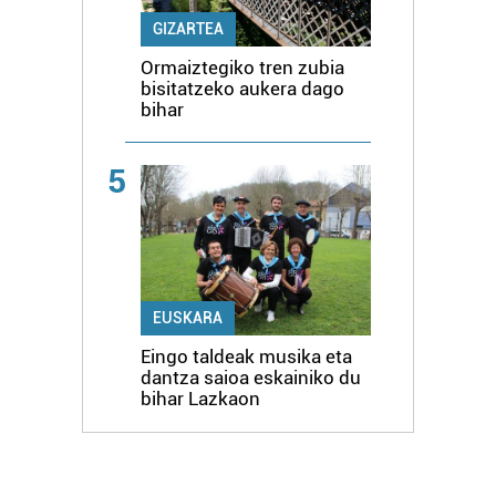
GIZARTEA
Ormaiztegiko tren zubia
bisitatzeko aukera dago
bihar
5
EUSKARA
Eingo taldeak musika eta
dantza saioa eskainiko du
bihar Lazkaon