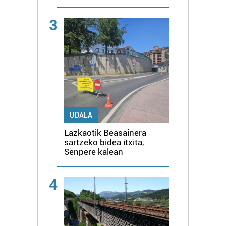
3
UDALA
Lazkaotik Beasainera
sartzeko bidea itxita,
Senpere kalean
4