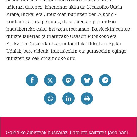
adierazi dutenez, lehenengo aldia da Legazpiko Udala
Araba, Bizkai eta Gipuzkoan burutzen den Alkohol-
kontsumoari dagokionez, ikastetxeetan prebentzio
hautakorreko esku-hartzea programan. Ikasleekin egingo
dituzte tailerrak jaurlaritzako Osasun Publikoko eta
Adikzioen Zuzendaritzak ordainduko ditu. Legazpiko
Udalak, bere aldetik, irakasleekin eta gurasoekin egingo
dituzten saioak ordainduko ditu.
Goierriko albisteak euskaraz, libre eta kalitatez jaso nahi