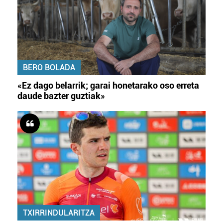
BERO BOLADA
«Ez dago belarrik; garai honetarako oso erreta
daude bazter guztiak»
TXIRRINDULARITZA