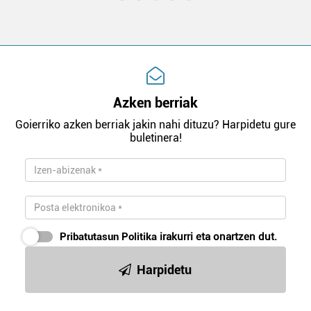
Azken berriak
Goierriko azken berriak jakin nahi dituzu? Harpidetu gure
buletinera!
Pribatutasun Politika
irakurri eta onartzen dut.
Harpidetu