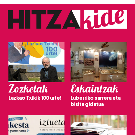
Zozketak
Eskaintzak
Lazkao Txikik 100 urte!
Luberriko sarrera eta
bisita gidatua