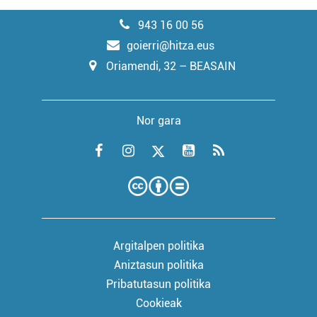
943 16 00 56
goierri@hitza.eus
Oriamendi, 32 – BEASAIN
Nor gara
Argitalpen politika
Aniztasun politika
Pribatutasun politika
Cookieak