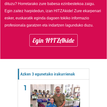
dituzu?
Horretarako zure babesa ezinbestekoa zaigu.
Egin zaitez harpidedun, izan HITZAkide!
Zure ekarpenari
esker, euskaratik eginda dagoen tokiko informazio
profesionala garatzen eta indartzen lagunduko duzu.
Egin HITZAkide
Azken 3 egunetako irakurrienak
1