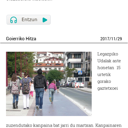
Goierriko Hitza
2017
/
11
/
29
Legazpiko
Udalak aste
honetan 15
urtetik
gorako
gaztetxoei
zuzendutako kanpaina bat jarri du martxan. Kanpainaren