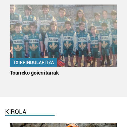
fitxategiak erabiltzen ditu. Zure esperientzia eta
zerbitzuak hobetzeko asmoz, cookie teknologiaz
baliatzen gara. Ohar hau onartuz gero, teknologia hori
erabiltzeko baimen esplizitua ematen diguzu.
Gehiago
irakurri
TXIRRINDULARITZA
Tourreko goierritarrak
KIROLA