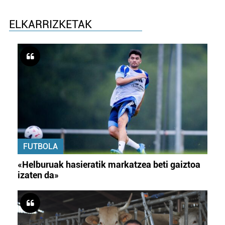
ELKARRIZKETAK
FUTBOLA
«Helburuak hasieratik markatzea beti gaiztoa
izaten da»