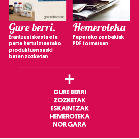
Gure berri.
Hemeroteka
Erantzun inkesta eta
Papereko zenbakiak
parte hartu Iztuetako
PDF formatuan
produktuen saski
baten zozketan
+
GURE BERRI
ZOZKETAK
ESKAINTZAK
HEMEROTEKA
NOR GARA