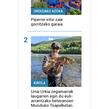
ORDIZIAKO AZOKA
Piperrei iritsi zaie
gorritzeko garaia
2
KIROLA
Unai Urkia zegamarrak
laugarren egin du euli-
arrantzako beteranoen
Munduko Txapelketan