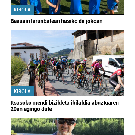
KIROLA
Beasain larunbatean hasiko da jokoan
KIROLA
Itsasoko mendi bizikleta ibilaldia abuztuaren
29an egingo dute