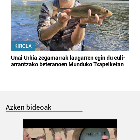
KIROLA
Unai Urkia zegamarrak laugarren egin du euli-
arrantzako beteranoen Munduko Txapelketan
Azken bideoak