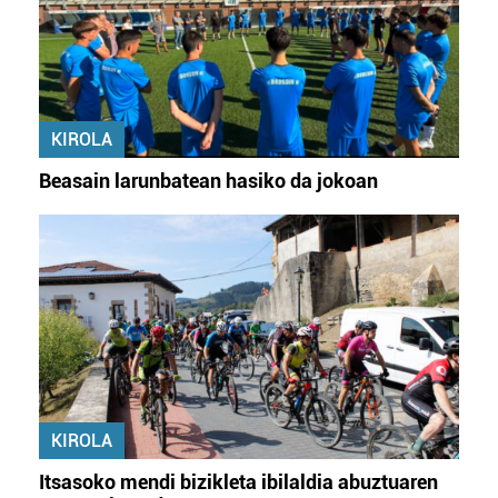
KIROLA
Beasain larunbatean hasiko da jokoan
KIROLA
Itsasoko mendi bizikleta ibilaldia abuztuaren