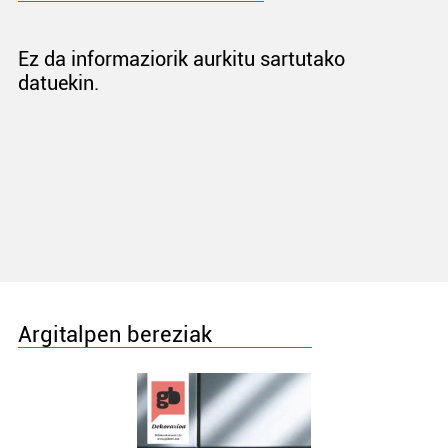
Ez da informaziorik aurkitu sartutako
datuekin.
Argitalpen bereziak