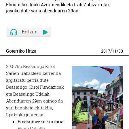
Ehunmilak, Iñaki Azurmendik eta Irati Zubizarretak
jasoko dute saria abenduaren 29an.
Goierriko Hitza
2017
/
11
/
30
20017ko Beasaingo Kirol
Sarien irabazleen zerrenda
argitaratu berria dute
Beasaingo Kirol Fundazioak
eta Beasaingo Udalak.
Abenduaren 29an egingo da
sari banaketa ekitaldia,
Igartzako jauregian.
Emakumezko kirolaria:
Elena Calvillo.