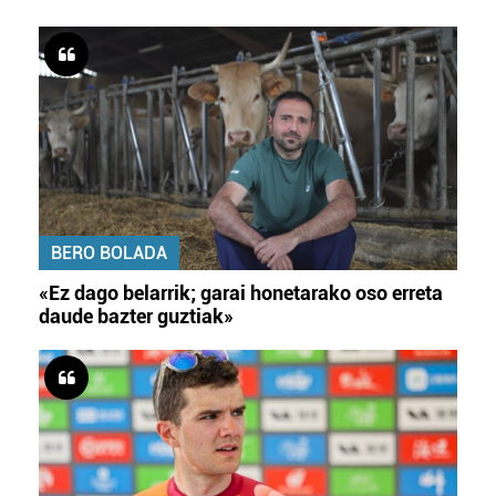
BERO BOLADA
«Ez dago belarrik; garai honetarako oso erreta
daude bazter guztiak»