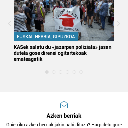
EUSKAL HERRIA, GIPUZKOA
KASek salatu du «jazarpen poliziala» jasan
Pa
dutela gose direnei ogitartekoak
da
emateagatik
«s
Azken berriak
Goierriko azken berriak jakin nahi dituzu? Harpidetu gure