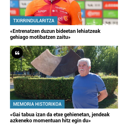
TXIRRINDULARITZA
«Entrenatzen duzun bideetan lehiatzeak
gehiago motibatzen zaitu»
MEMORIA HISTORIKOA
«Gai tabua izan da etxe gehienetan, jendeak
azkeneko momentuan hitz egin du»