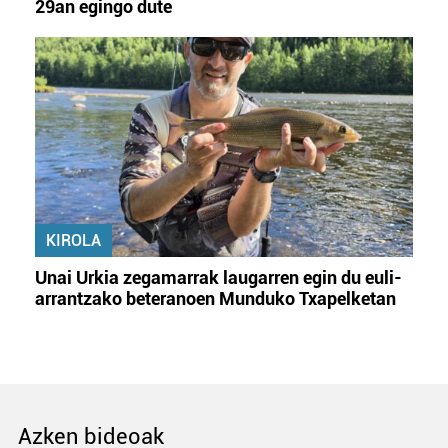
29an egingo dute
KIROLA
Unai Urkia zegamarrak laugarren egin du euli-
arrantzako beteranoen Munduko Txapelketan
Azken bideoak