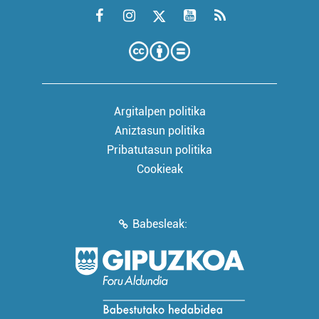
Argitalpen politika
Aniztasun politika
Pribatutasun politika
Cookieak
Babesleak: