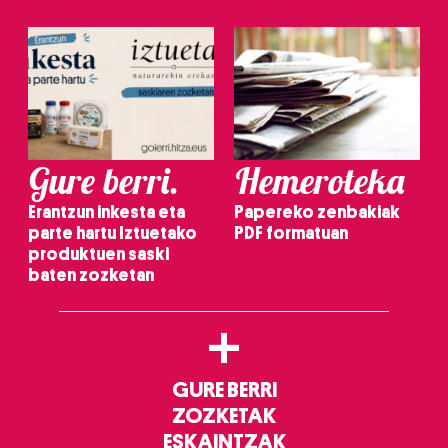
Gure berri.
Hemeroteka
Erantzun inkesta eta
Papereko zenbakiak
parte hartu Iztuetako
PDF formatuan
produktuen saski
baten zozketan
+
GURE BERRI
ZOZKETAK
ESKAINTZAK