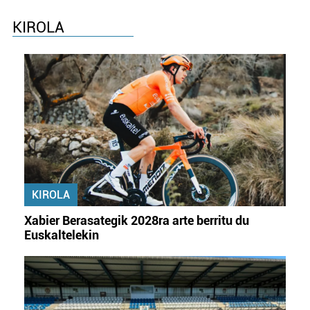
irakurri
KIROLA
KIROLA
Xabier Berasategik 2028ra arte berritu du
Euskaltelekin