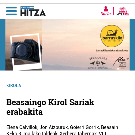
Sartu
KIROLA
Beasaingo Kirol Sariak
erabakita
Elena Calvillok, Jon Aizpuruk, Goierri Gorrik, Beasain
KEko 3. mailako taldeak, Xerbera tabernak, VIII.