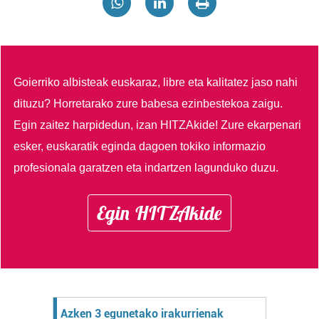
Goierriko albisteak euskaraz, libre eta kalitatez jaso nahi
dituzu?
Horretarako zure babesa ezinbestekoa zaigu.
Egin zaitez harpidedun, izan HITZAkide!
Zure ekarpenari
esker, euskaratik eginda dagoen tokiko informazio
profesionala garatzen eta indartzen lagunduko duzu.
Egin HITZAkide
Azken 3 egunetako irakurrienak