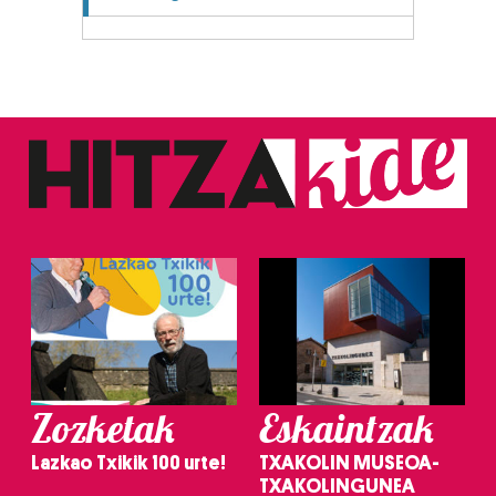
Zozketak
Eskaintzak
Lazkao Txikik 100 urte!
TXAKOLIN MUSEOA-
TXAKOLINGUNEA