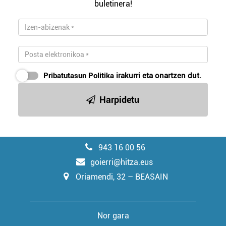
buletinera!
Pribatutasun Politika
irakurri eta onartzen dut.
Harpidetu
943 16 00 56
goierri@hitza.eus
Oriamendi, 32 – BEASAIN
Nor gara