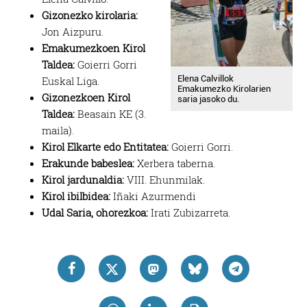
Gizonezko kirolaria:
Jon Aizpuru.
Emakumezkoen Kirol
Taldea:
Goierri Gorri
Elena Calvillok
Euskal Liga.
Emakumezko Kirolarien
Gizonezkoen Kirol
saria jasoko du.
Taldea:
Beasain KE (3.
maila).
Kirol Elkarte edo Entitatea:
Goierri Gorri.
Erakunde babeslea:
Xerbera taberna.
Kirol jardunaldia:
VIII. Ehunmilak.
Kirol ibilbidea:
Iñaki Azurmendi
Udal Saria, ohorezkoa:
Irati Zubizarreta.