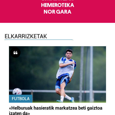
HEMEROTEKA
NOR GARA
ELKARRIZKETAK
FUTBOLA
«Helburuak hasieratik markatzea beti gaiztoa
izaten da»