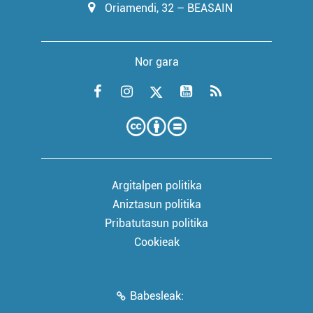
Oriamendi, 32 – BEASAIN
Nor gara
Argitalpen politika
Aniztasun politika
Pribatutasun politika
Cookieak
Babesleak: