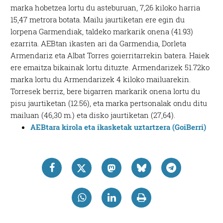
marka hobetzea lortu du asteburuan, 7,26 kiloko harria
15,47 metrora botata. Mailu jaurtiketan ere egin du
lorpena Garmendiak, taldeko markarik onena (41.93)
ezarrita. AEBtan ikasten ari da Garmendia, Dorleta
Armendariz eta Albat Torres goierritarrekin batera. Haiek
ere emaitza bikainak lortu dituzte. Armendarizek 51.72ko
marka lortu du Armendarizek 4 kiloko mailuarekin.
Torresek berriz, bere bigarren markarik onena lortu du
pisu jaurtiketan (12.56), eta marka pertsonalak ondu ditu
mailuan (46,30 m.) eta disko jaurtiketan (27,64).
AEBtara kirola eta ikasketak uztartzera (GoiBerri)