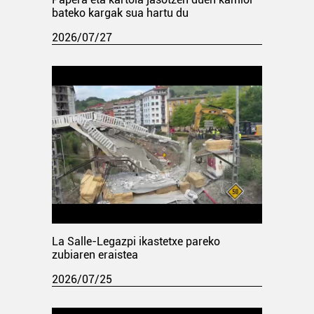
bateko kargak sua hartu du
2026/07/27
La Salle-Legazpi ikastetxe pareko
zubiaren eraistea
2026/07/25