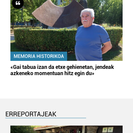
MEMORIA HISTORIKOA
«Gai tabua izan da etxe gehienetan, jendeak
azkeneko momentuan hitz egin du»
ERREPORTAJEAK