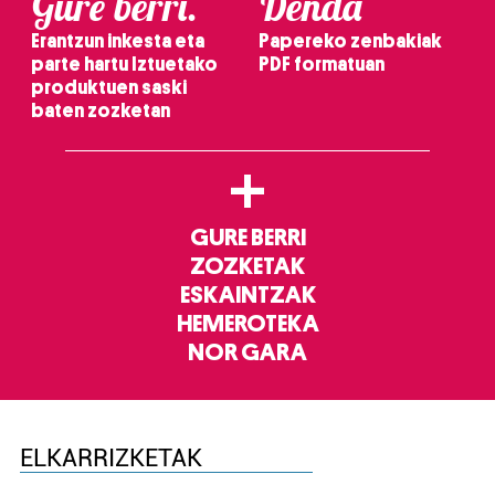
Gure berri.
Denda
Erantzun inkesta eta
Papereko zenbakiak
parte hartu Iztuetako
PDF formatuan
produktuen saski
baten zozketan
+
GURE BERRI
ZOZKETAK
ESKAINTZAK
HEMEROTEKA
NOR GARA
ELKARRIZKETAK