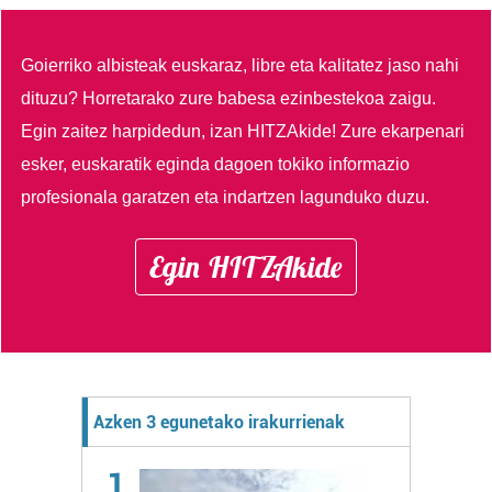
Goierriko albisteak euskaraz, libre eta kalitatez jaso nahi
dituzu?
Horretarako zure babesa ezinbestekoa zaigu.
Egin zaitez harpidedun, izan HITZAkide!
Zure ekarpenari
esker, euskaratik eginda dagoen tokiko informazio
profesionala garatzen eta indartzen lagunduko duzu.
Egin HITZAkide
Azken 3 egunetako irakurrienak
1