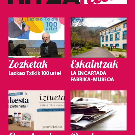
Zozketak
Eskaintzak
Lazkao Txikik 100 urte!
LA ENCARTADA
FABRIKA-MUSEOA