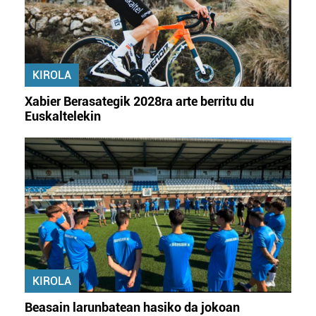
KIROLA
Xabier Berasategik 2028ra arte berritu du
Euskaltelekin
KIROLA
Beasain larunbatean hasiko da jokoan