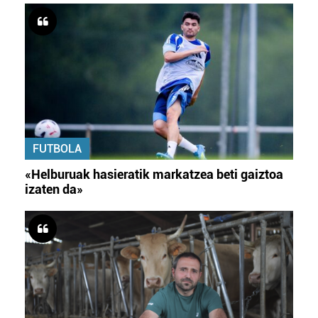
FUTBOLA
«Helburuak hasieratik markatzea beti gaiztoa
izaten da»