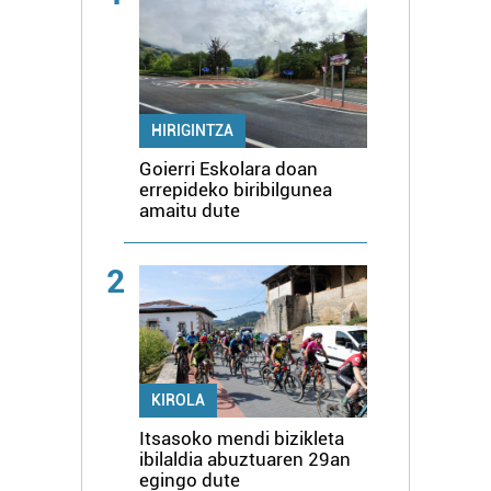
HIRIGINTZA
Goierri Eskolara doan
errepideko biribilgunea
amaitu dute
2
KIROLA
Itsasoko mendi bizikleta
ibilaldia abuztuaren 29an
egingo dute