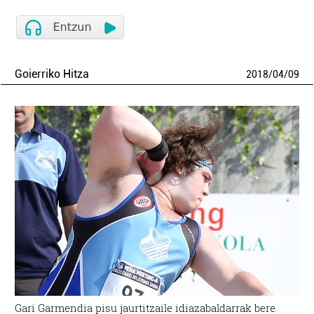
Goierriko Hitza
2018
/
04
/
09
Gari Garmendia pisu jaurtitzaile idiazabaldarrak bere