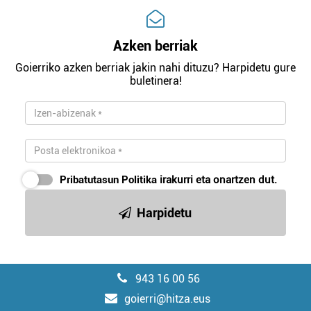
Azken berriak
Goierriko azken berriak jakin nahi dituzu? Harpidetu gure
buletinera!
Pribatutasun Politika
irakurri eta onartzen dut.
Harpidetu
943 16 00 56
goierri@hitza.eus