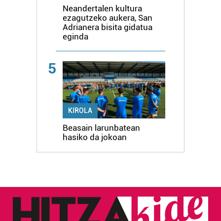
Neandertalen kultura
ezagutzeko aukera, San
Adrianera bisita gidatua
eginda
5
KIROLA
Beasain larunbatean
hasiko da jokoan