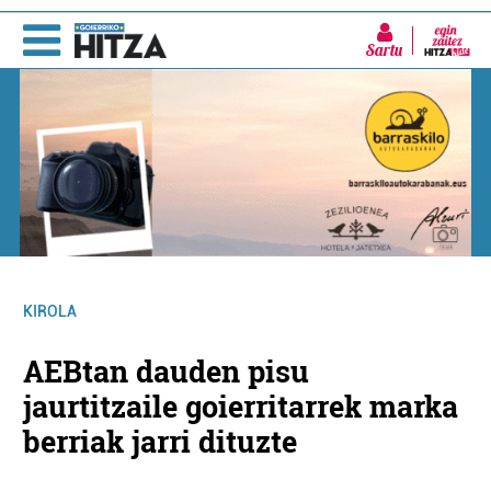
Sartu
KIROLA
AEBtan dauden pisu
jaurtitzaile goierritarrek marka
berriak jarri dituzte