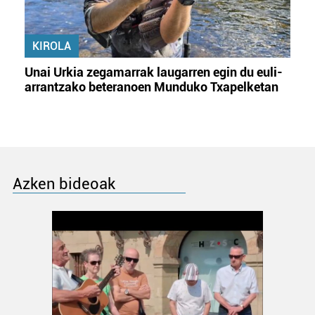
KIROLA
Unai Urkia zegamarrak laugarren egin du euli-
arrantzako beteranoen Munduko Txapelketan
Azken bideoak