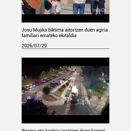
Josu Mujika biktima aitortzen duen agiria
familiari emateko ekitaldia
2026/07/29
Papera eta kartoia jasotzen duen kamioi