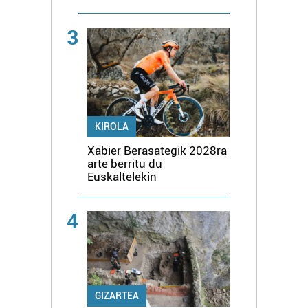
3
KIROLA
Xabier Berasategik 2028ra
arte berritu du
Euskaltelekin
4
GIZARTEA