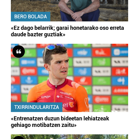
BERO BOLADA
«Ez dago belarrik; garai honetarako oso erreta
daude bazter guztiak»
TXIRRINDULARITZA
«Entrenatzen duzun bideetan lehiatzeak
gehiago motibatzen zaitu»