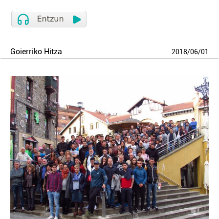
Goierriko Hitza
2018
/
06
/
01