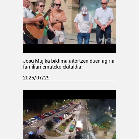
Josu Mujika biktima aitortzen duen agiria
familiari emateko ekitaldia
2026/07/29