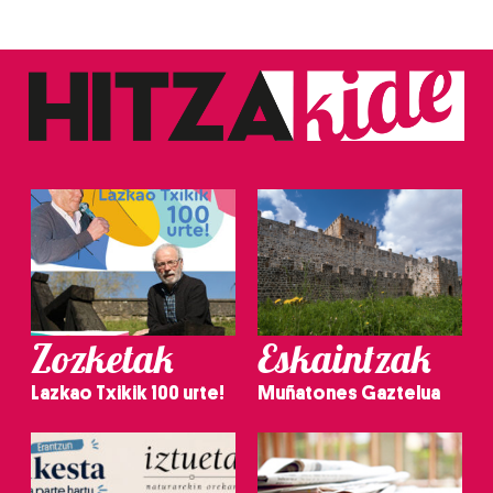
Zozketak
Eskaintzak
Lazkao Txikik 100 urte!
Muñatones Gaztelua