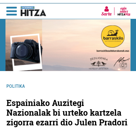
Sartu
POLITIKA
Espainiako Auzitegi
Nazionalak bi urteko kartzela
zigorra ezarri dio Julen Pradori