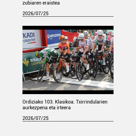
zubiaren eraistea
2026/07/25
Ordiziako 103. Klasikoa. Txirrindularien
aurkezpena eta irteera
2026/07/25