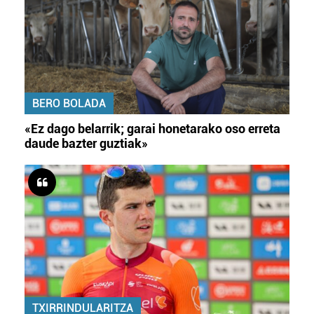
BERO BOLADA
«Ez dago belarrik; garai honetarako oso erreta
daude bazter guztiak»
TXIRRINDULARITZA