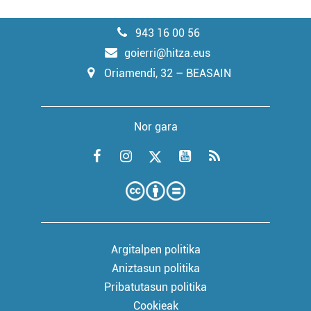
943 16 00 56
goierri@hitza.eus
Oriamendi, 32 – BEASAIN
Nor gara
Argitalpen politika
Aniztasun politika
Pribatutasun politika
Cookieak