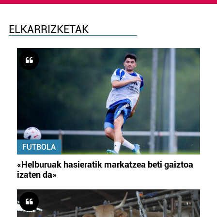
ELKARRIZKETAK
FUTBOLA
«Helburuak hasieratik markatzea beti gaiztoa
izaten da»