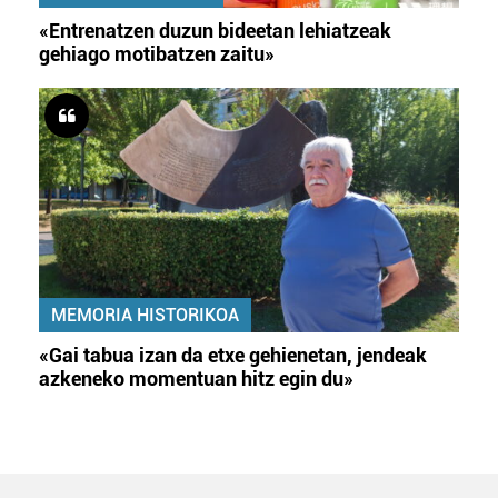
«Entrenatzen duzun bideetan lehiatzeak
gehiago motibatzen zaitu»
MEMORIA HISTORIKOA
«Gai tabua izan da etxe gehienetan, jendeak
azkeneko momentuan hitz egin du»