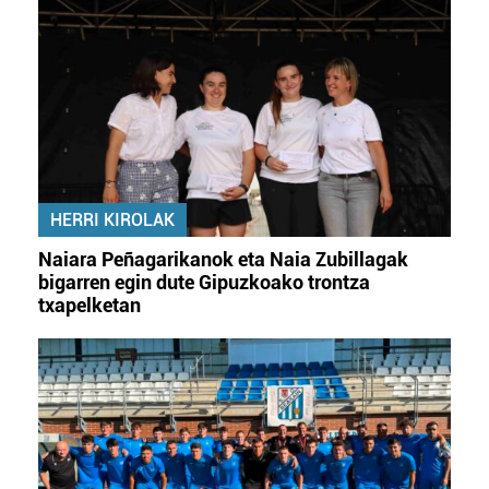
HERRI KIROLAK
Naiara Peñagarikanok eta Naia Zubillagak
bigarren egin dute Gipuzkoako trontza
txapelketan