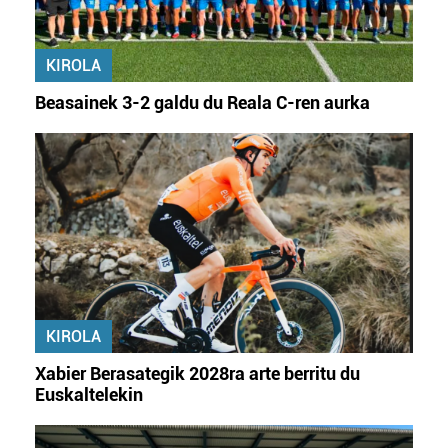
KIROLA
Beasainek 3-2 galdu du Reala C-ren aurka
KIROLA
Xabier Berasategik 2028ra arte berritu du
Euskaltelekin