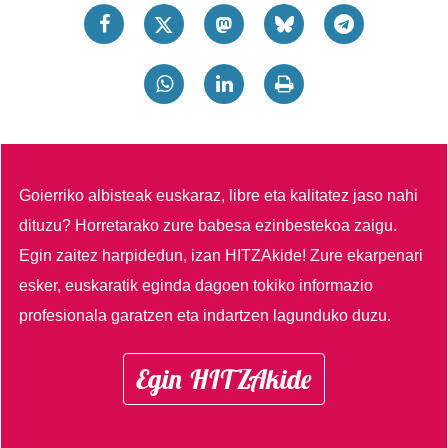
Goierriko albisteak euskaraz, libre eta kalitatez jaso nahi
dituzu?
Horretarako zure babesa ezinbestekoa zaigu.
Egin zaitez harpidedun, izan HITZAkide!
Zure ekarpenari
esker, euskaratik eginda dagoen tokiko informazio
profesionala garatzen eta indartzen lagunduko duzu.
Egin HITZAkide