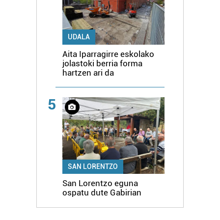
UDALA
Aita Iparragirre eskolako
jolastoki berria forma
hartzen ari da
5
SAN LORENTZO
San Lorentzo eguna
ospatu dute Gabirian