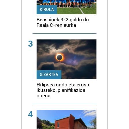
KIROLA
Beasainek 3-2 galdu du
Reala C-ren aurka
3
GIZARTEA
Eklipsea ondo eta eroso
ikusteko, planifikazioa
onena
4