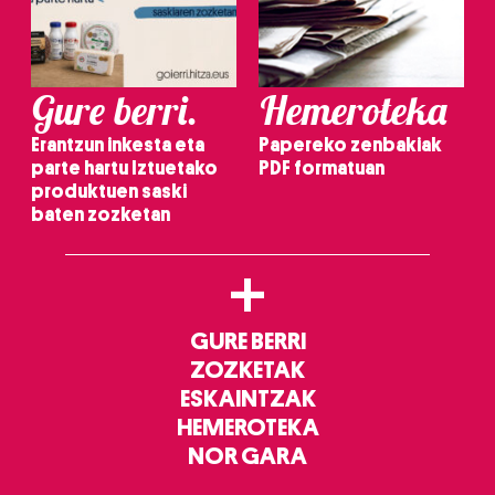
Gure berri.
Hemeroteka
Erantzun inkesta eta
Papereko zenbakiak
parte hartu Iztuetako
PDF formatuan
produktuen saski
baten zozketan
+
GURE BERRI
ZOZKETAK
ESKAINTZAK
HEMEROTEKA
NOR GARA