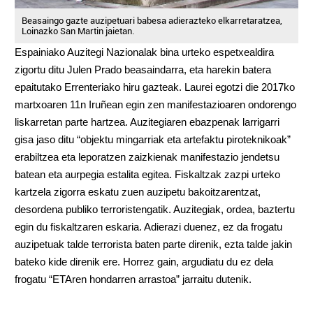
Beasaingo gazte auzipetuari babesa adierazteko elkarretaratzea,
Loinazko San Martin jaietan.
Espainiako Auzitegi Nazionalak bina urteko espetxealdira
zigortu ditu
Julen Prado beasaindarra, eta harekin batera
epaitutako Errenteriako hiru gazteak.
Laurei egotzi die 2017ko
martxoaren 11n Iruñean egin zen manifestazioaren ondorengo
liskarretan parte hartzea. Auzitegiaren ebazpenak larrigarri
gisa jaso ditu “objektu mingarriak eta artefaktu piroteknikoak”
erabiltzea eta leporatzen zaizkienak manifestazio jendetsu
batean eta aurpegia estalita egitea.
Fiskaltzak zazpi urteko
kartzela zigorra eskatu zuen auzipetu bakoitzarentzat,
desordena publiko terroristengatik. Auzitegiak, ordea, baztertu
egin du fiskaltzaren eskaria. Adierazi duenez, ez da frogatu
auzipetuak talde terrorista baten parte direnik, ezta talde jakin
bateko kide direnik ere. Horrez gain, argudiatu du ez dela
frogatu “ETAren hondarren arrastoa” jarraitu dutenik.