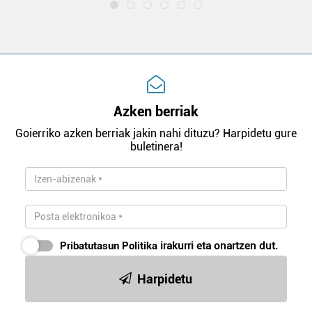
Azken berriak
Goierriko azken berriak jakin nahi dituzu? Harpidetu gure
buletinera!
Pribatutasun Politika
irakurri eta onartzen dut.
Harpidetu