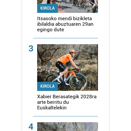
KIROLA
Itsasoko mendi bizikleta
ibilaldia abuztuaren 29an
egingo dute
3
KIROLA
Xabier Berasategik 2028ra
arte berritu du
Euskaltelekin
4