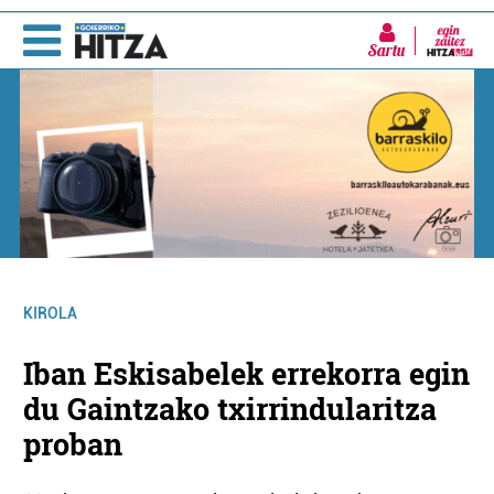
Sartu
KIROLA
Iban Eskisabelek errekorra egin
du Gaintzako txirrindularitza
proban