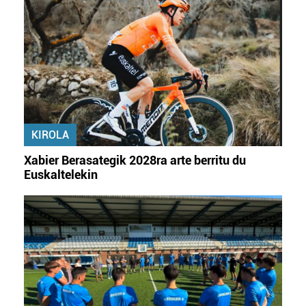
KIROLA
Xabier Berasategik 2028ra arte berritu du
Euskaltelekin