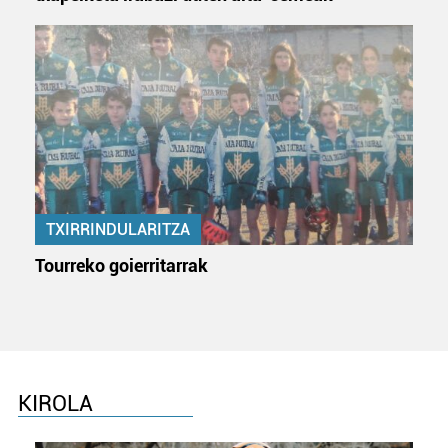
TXIRRINDULARITZA
Tourreko goierritarrak
KIROLA