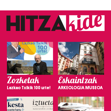
Zozketak
Eskaintzak
Lazkao Txikik 100 urte!
ARKEOLOGIA MUSEOA