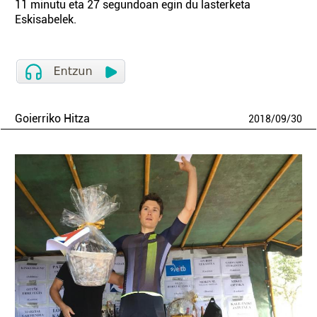
11 minutu eta 27 segundoan egin du lasterketa
Eskisabelek.
Goierriko Hitza
2018
/
09
/
30