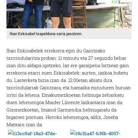
Iban Eskisabel txapelduna saria jasotzen.
Iban Eskisabelek errekorra egin du Gaintzako
txirrindularitza proban: 11 minutu eta 27 segundo behar
izan ditu aldapa igotzeko. Iaz ere garaipena lortzeaz gain
errekorra ezarri zuen Eskisabelek: aurten, iazkoa hobetu
du. Lasterketa bizia izan da: 12:00etan abiatu dira
txirrindulariak Gaintzara, eta hamaika minuturen buruan
iritsi da lehena. Emakumezkoetan helmuga zeharkatu
duen lehenengoa Maider Llorente lazkaotarra izan da.
Gizonezkoetan, Imanol Garmendia helmugaratu da
bigarren postuan. Herriko lehenengoa, aldiz, Joseba
Matxain izan da.