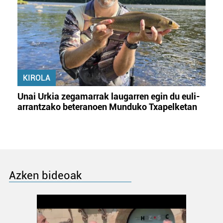
KIROLA
Unai Urkia zegamarrak laugarren egin du euli-
arrantzako beteranoen Munduko Txapelketan
Azken bideoak