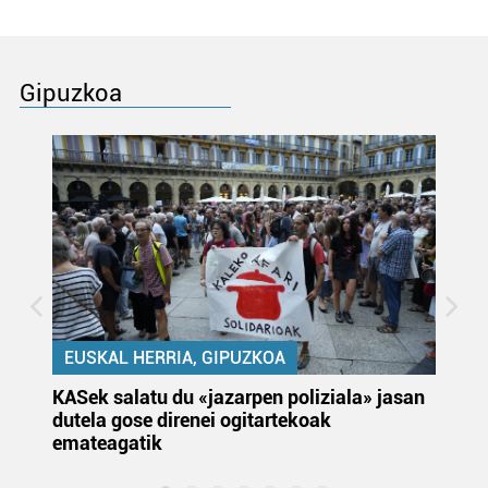
Gipuzkoa
EUSKAL HERRIA, GIPUZKOA
KASek salatu du «jazarpen poliziala» jasan
Pa
dutela gose direnei ogitartekoak
da
emateagatik
«s