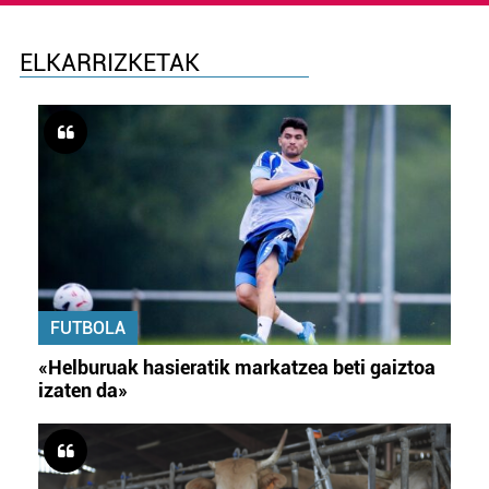
ELKARRIZKETAK
FUTBOLA
«Helburuak hasieratik markatzea beti gaiztoa
izaten da»