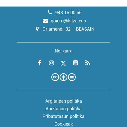
943 16 00 56
goierri@hitza.eus
Oriamendi, 32 – BEASAIN
Nor gara
Argitalpen politika
Aniztasun politika
Pribatutasun politika
Cookieak