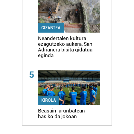
GIZARTEA
Neandertalen kultura
ezagutzeko aukera, San
Adrianera bisita gidatua
eginda
5
KIROLA
Beasain larunbatean
hasiko da jokoan