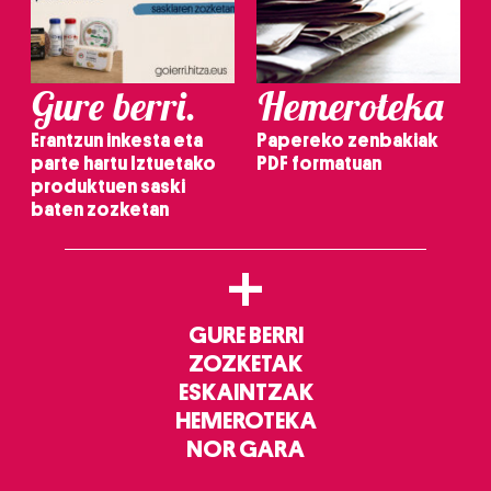
Gure berri.
Hemeroteka
Erantzun inkesta eta
Papereko zenbakiak
parte hartu Iztuetako
PDF formatuan
produktuen saski
baten zozketan
+
GURE BERRI
ZOZKETAK
ESKAINTZAK
HEMEROTEKA
NOR GARA