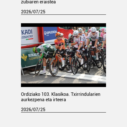
zubiaren eraistea
2026/07/25
Ordiziako 103. Klasikoa. Txirrindularien
aurkezpena eta irteera
2026/07/25