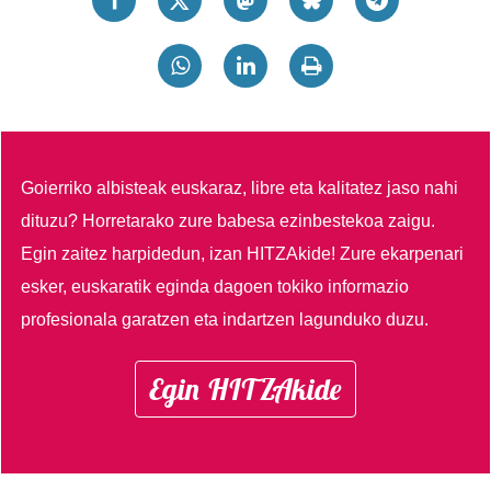
Goierriko albisteak euskaraz, libre eta kalitatez jaso nahi
dituzu?
Horretarako zure babesa ezinbestekoa zaigu.
Egin zaitez harpidedun, izan HITZAkide!
Zure ekarpenari
esker, euskaratik eginda dagoen tokiko informazio
profesionala garatzen eta indartzen lagunduko duzu.
Egin HITZAkide