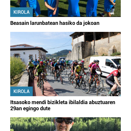
KIROLA
Beasain larunbatean hasiko da jokoan
KIROLA
Itsasoko mendi bizikleta ibilaldia abuztuaren
29an egingo dute