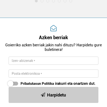
Azken berriak
Goierriko azken berriak jakin nahi dituzu? Harpidetu gure
buletinera!
Pribatutasun Politika
irakurri eta onartzen dut.
Harpidetu