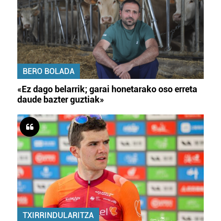
BERO BOLADA
«Ez dago belarrik; garai honetarako oso erreta
daude bazter guztiak»
TXIRRINDULARITZA