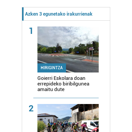
Azken 3 egunetako irakurrienak
1
HIRIGINTZA
Goierri Eskolara doan
errepideko biribilgunea
amaitu dute
2