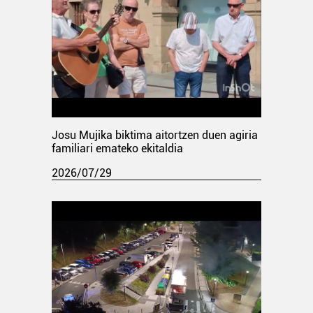
Josu Mujika biktima aitortzen duen agiria
familiari emateko ekitaldia
2026/07/29