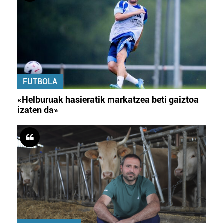
FUTBOLA
«Helburuak hasieratik markatzea beti gaiztoa
izaten da»