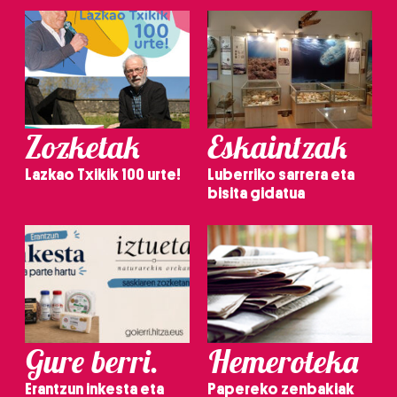
Zozketak
Eskaintzak
Lazkao Txikik 100 urte!
Luberriko sarrera eta
bisita gidatua
Gure berri.
Hemeroteka
Erantzun inkesta eta
Papereko zenbakiak