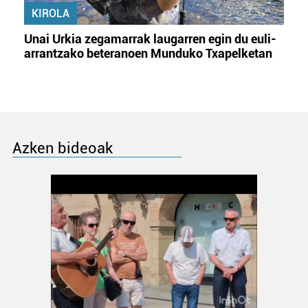
KIROLA
Unai Urkia zegamarrak laugarren egin du euli-
arrantzako beteranoen Munduko Txapelketan
Azken bideoak