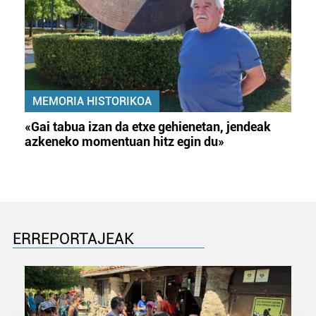
MEMORIA HISTORIKOA
«Gai tabua izan da etxe gehienetan, jendeak
azkeneko momentuan hitz egin du»
ERREPORTAJEAK