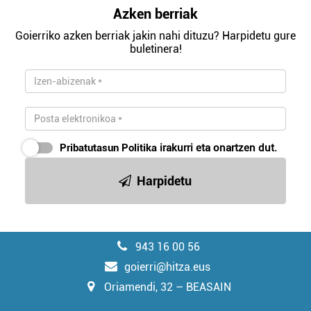
Azken berriak
Goierriko azken berriak jakin nahi dituzu? Harpidetu gure
buletinera!
Pribatutasun Politika
irakurri eta onartzen dut.
Harpidetu
943 16 00 56
goierri@hitza.eus
Oriamendi, 32 – BEASAIN