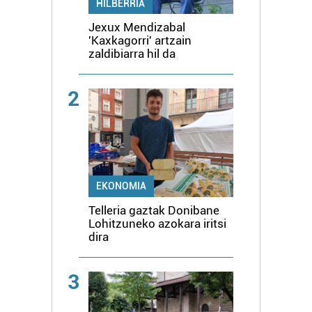
HILBERRIA
Jexux Mendizabal
'Kaxkagorri' artzain
zaldibiarra hil da
2
EKONOMIA
Telleria gaztak Donibane
Lohitzuneko azokara iritsi
dira
3