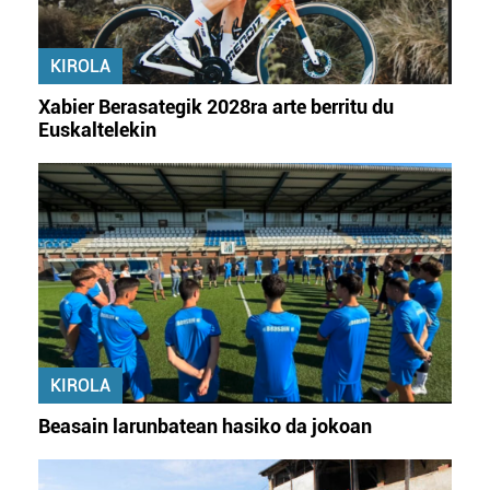
KIROLA
Xabier Berasategik 2028ra arte berritu du
Euskaltelekin
KIROLA
Beasain larunbatean hasiko da jokoan