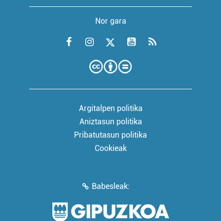
Nor gara
Argitalpen politika
Aniztasun politika
Pribatutasun politika
Cookieak
Babesleak: