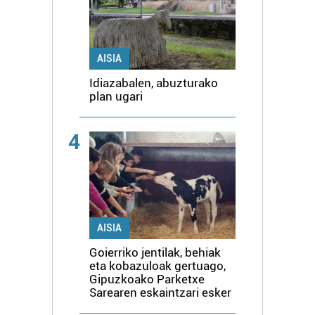
AISIA
Idiazabalen, abuzturako
plan ugari
4
AISIA
Goierriko jentilak, behiak
eta kobazuloak gertuago,
Gipuzkoako Parketxe
Sarearen eskaintzari esker