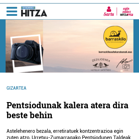
Sartu
GIZARTEA
Pentsiodunak kalera atera dira
beste behin
Astelehenero bezala, erretiratuek kontzentrazioa egin
zuten atzo, Urretxu-Zumarragako Pentsiodunen Taldeak