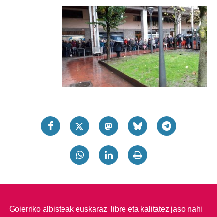
Goierriko albisteak euskaraz, libre eta kalitatez jaso nahi