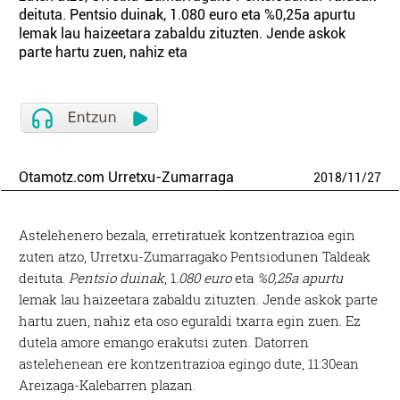
deituta. Pentsio duinak, 1.080 euro eta %0,25a apurtu
lemak lau haizeetara zabaldu zituzten. Jende askok
parte hartu zuen, nahiz eta
Otamotz.com Urretxu-Zumarraga
2018
/
11
/
27
Astelehenero bezala, erretiratuek kontzentrazioa egin
zuten atzo, Urretxu-Zumarragako Pentsiodunen Taldeak
deituta.
Pentsio duinak
, 1
.080 euro
eta
%0,25a apurtu
lemak lau haizeetara zabaldu zituzten. Jende askok parte
hartu zuen, nahiz eta oso eguraldi txarra egin zuen. Ez
dutela amore emango erakutsi zuten. Datorren
astelehenean ere kontzentrazioa egingo dute, 11:30ean
Areizaga-Kalebarren plazan.