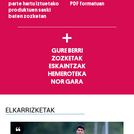
parte hartu Iztuetako
PDF formatuan
produktuen saski
baten zozketan
+
GURE BERRI
ZOZKETAK
ESKAINTZAK
HEMEROTEKA
NOR GARA
ELKARRIZKETAK