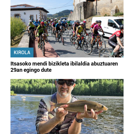
KIROLA
Itsasoko mendi bizikleta ibilaldia abuztuaren
29an egingo dute