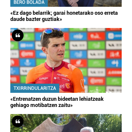
BERO BOLADA
«Ez dago belarrik; garai honetarako oso erreta
daude bazter guztiak»
TXIRRINDULARITZA
«Entrenatzen duzun bideetan lehiatzeak
gehiago motibatzen zaitu»