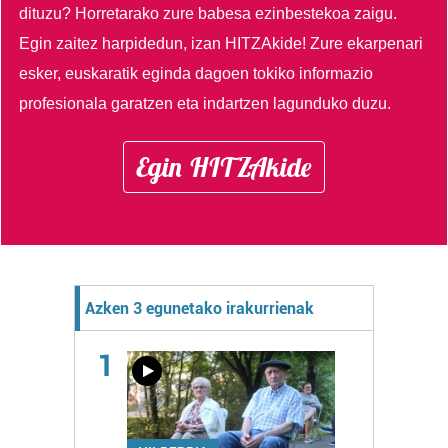
dituzu?
Horretarako zure babesa ezinbestekoa zaigu.
Egin zaitez harpidedun, izan HITZAkide!
Zure ekarpenari
esker, euskaratik eginda dagoen tokiko informazio
profesionala garatzen eta indartzen lagunduko duzu.
Egin HITZAkide
Azken 3 egunetako irakurrienak
1