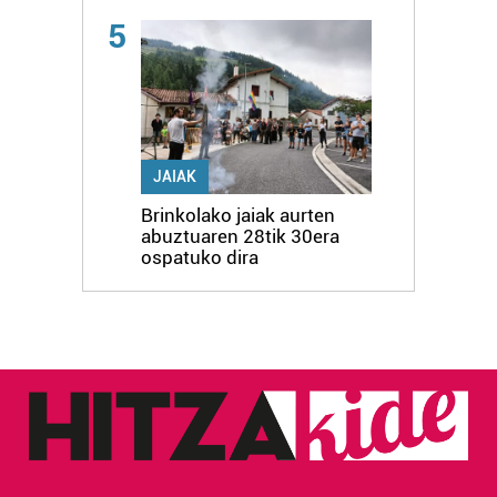
5
JAIAK
Brinkolako jaiak aurten
abuztuaren 28tik 30era
ospatuko dira