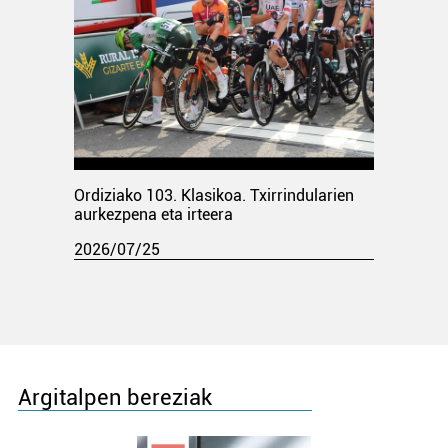
Ordiziako 103. Klasikoa. Txirrindularien
aurkezpena eta irteera
2026/07/25
Argitalpen bereziak