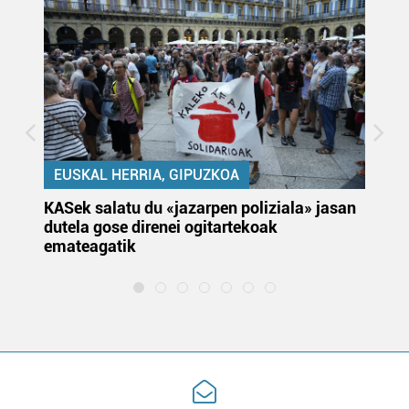
EUSKAL HERRIA, GIPUZKOA
KASek salatu du «jazarpen poliziala» jasan
Pa
dutela gose direnei ogitartekoak
da
emateagatik
«s