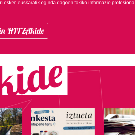
i esker, euskaratik eginda dagoen tokiko informazio profesiona
in HITZAkide