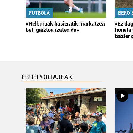
FUTBOLA
BERO 
«Helburuak hasieratik markatzea
«Ez dag
beti gaiztoa izaten da»
honetar
bazter 
ERREPORTAJEAK