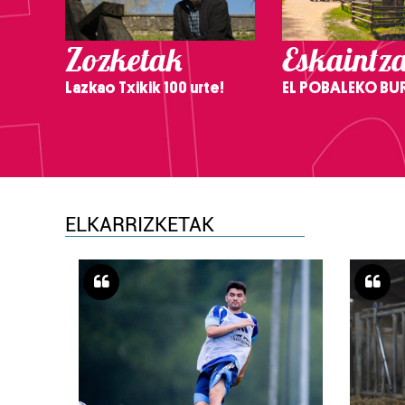
Zozketak
Eskaintz
Lazkao Txikik 100 urte!
EL POBALEKO BU
ELKARRIZKETAK