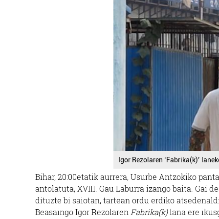
Igor Rezolaren ‘Fabrika(k)’ lane
Bihar, 20:00etatik aurrera, Usurbe Antzokiko panta
antolatuta, XVIII. Gau Laburra izango baita. Gai d
dituzte bi saiotan, tartean ordu erdiko atsedenald
Beasaingo Igor Rezolaren
Fabrika(k)
lana ere ikus