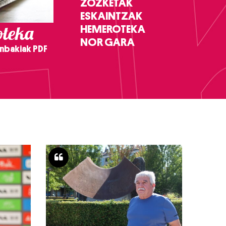
ZOZKETAK
ESKAINTZAK
teka
HEMEROTEKA
NOR GARA
nbakiak PDF