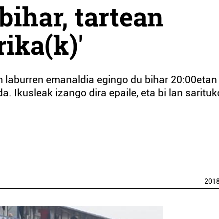
bihar, tartean
ika(k)'
lm laburren emanaldia egingo du bihar 20:00etan
. Ikusleak izango dira epaile, eta bi lan sarituk
201