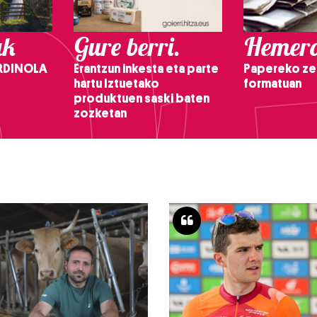
ak
Gure berri.
Hemero
RDINOLA
Erantzun inkesta eta parte
Papereko ze
hartu Iztuetako
formatuan
produktuen saski baten
zozketan