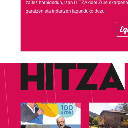
zaitez harpidedun, izan HITZAkide!
Zure ekarpenar
garatzen eta indartzen lagunduko duzu.
Eg