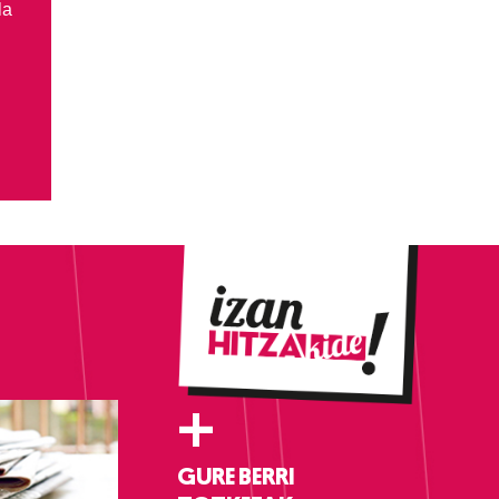
la
+
GURE BERRI