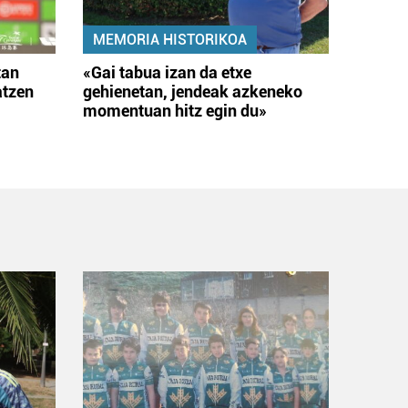
MEMORIA HISTORIKOA
tan
«Gai tabua izan da etxe
atzen
gehienetan, jendeak azkeneko
momentuan hitz egin du»