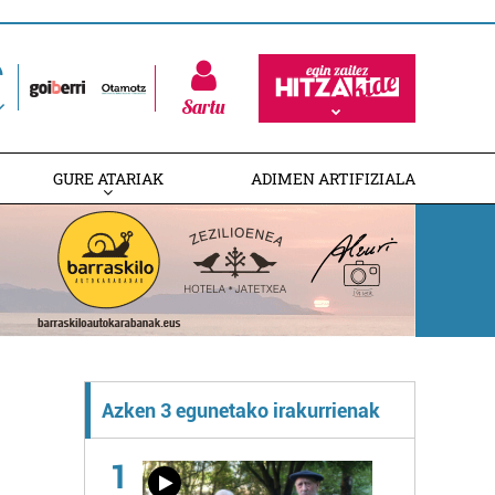
Sartu
GURE ATARIAK
ADIMEN ARTIFIZIALA
Azken 3 egunetako irakurrienak
1