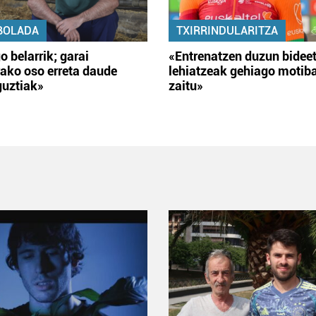
BOLADA
TXIRRINDULARITZA
o belarrik; garai
«Entrenatzen duzun bidee
ako oso erreta daude
lehiatzeak gehiago motib
guztiak»
zaitu»