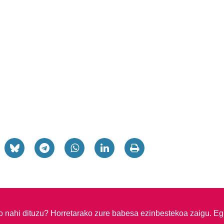
so nahi dituzu?
Horretarako zure babesa ezinbestekoa zaigu. Eg