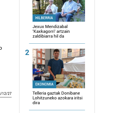
HILBERRIA
Jexux Mendizabal
'Kaxkagorri' artzain
zaldibiarra hil da
o
2
EKONOMIA
Telleria gaztak Donibane
8
/
12
/
27
Lohitzuneko azokara iritsi
dira