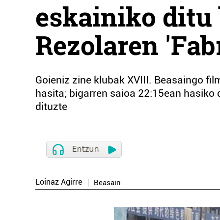
eskainiko ditu 
Rezolaren 'Fabr
Goieniz zine klubak XVIII. Beasaingo fi
hasita; bigarren saioa 22:15ean hasiko da
dituzte
Loinaz Agirre
Beasain