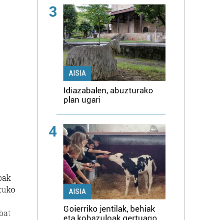
3
AISIA
Idiazabalen, abuzturako
plan ugari
4
bak
atuko
AISIA
Goierriko jentilak, behiak
bat
eta kobazuloak gertuago,