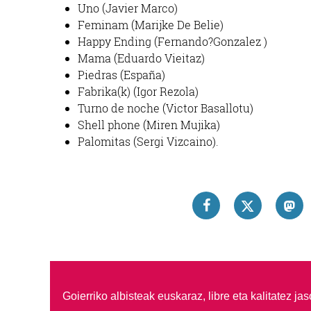
Uno (Javier Marco)
Feminam (Marijke De Belie)
Happy Ending (Fernando?Gonzalez )
Mama (Eduardo Vieitaz)
Piedras (España)
Fabrika(k) (Igor Rezola)
Turno de noche (Victor Basallotu)
Shell phone (Miren Mujika)
Palomitas (Sergi Vizcaino).
Goierriko albisteak euskaraz, libre eta kalitatez ja