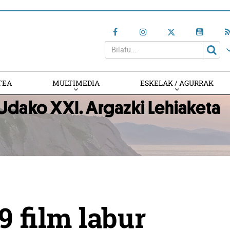
TEA
MULTIMEDIA
ESKELAK / AGURRAK
9 film labur