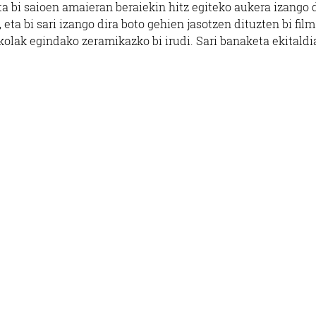
ta bi saioen amaieran beraiekin hitz egiteko aukera izango 
 eta bi sari izango dira boto gehien jasotzen dituzten bi film
kolak egindako zeramikazko bi irudi. Sari banaketa ekitaldi