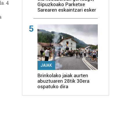
da. 4
Gipuzkoako Parketxe
Sarearen eskaintzari esker
a
5
JAIAK
Brinkolako jaiak aurten
abuztuaren 28tik 30era
ospatuko dira