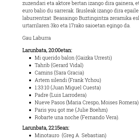
zuzendari eta aktore bertan izango dira gainera, e
euro balio du sarrerak. Ikusleak izango dira epaile,
laburrentzat: Beasaingo Buztingintza zeramika es
urtarrilaren 3ko eta 17rako saioetan egingo da.
Gau Laburra
Larunbata, 20:00etan:
Mi querido balon (Gaizka Urresti)
Tahrib (Gerard Vidal)
Camins (Sara Gracia)
Artem silendi (Frank Ychou)
1:33:10 (Juan Miguel Cuesta)
Padre (Luis Larrodera)
Nueve Pasos (Maria Crespo, Moises Romera)
Paris you got me (Julie Boehm)
Robarte una noche (Fernando Vera).
Larunbata, 22:15ean:
Minotauro (Greg A. Sebastian)