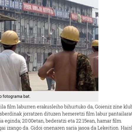
ko fotograma bat.
ila film laburren erakusleiho bihurtuko da, Goieniz zine klu
esberdinak jorratzen dituzen hemeretzi film labur pantailar
ia eginda; 20:00etan, bederatzi eta 22:15ean, hamar film.
gai izango da. Gidoi onenaren saria jasoa da Lekeition. Hain