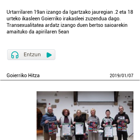
Urtarrilaren 19an izango da Igartzako jauregian .2 eta 18
urteko ikasleen Goierriko irakasleei zuzendua dago.
Transexualitatea ardatz izango duen bertso saioarekin
amaituko da apirilaren 5ean
Goierriko Hitza
2019
/
01
/
07