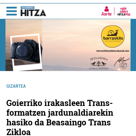
Sartu
GIZARTEA
Goierriko irakasleen Trans-
formatzen jardunaldiarekin
hasiko da Beasaingo Trans
Zikloa