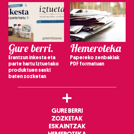
Gure berri.
Hemeroteka
Erantzun inkesta eta
Papereko zenbakiak
parte hartu Iztuetako
PDF formatuan
produktuen saski
baten zozketan
+
GURE BERRI
ZOZKETAK
ESKAINTZAK