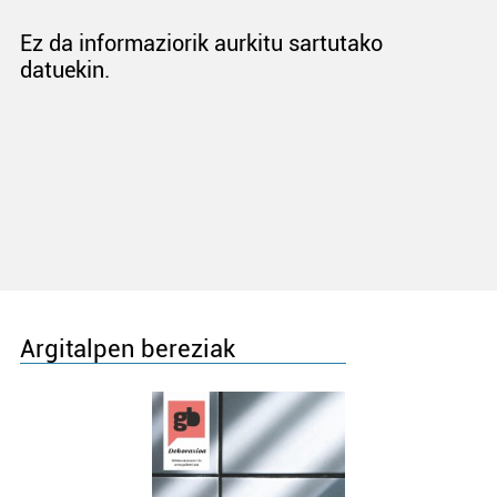
Ez da informaziorik aurkitu sartutako
datuekin.
Argitalpen bereziak