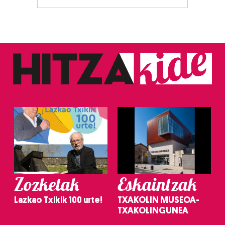
Zozketak
Eskaintzak
Lazkao Txikik 100 urte!
TXAKOLIN MUSEOA-
TXAKOLINGUNEA