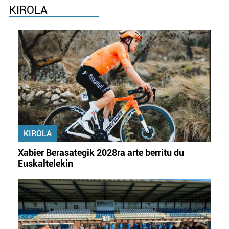
KIROLA
KIROLA
Xabier Berasategik 2028ra arte berritu du
Euskaltelekin