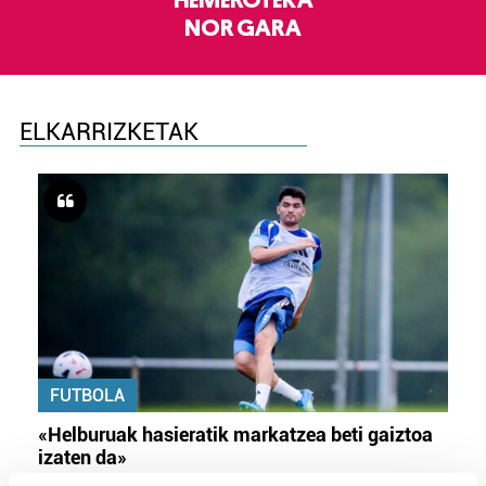
HEMEROTEKA
NOR GARA
ELKARRIZKETAK
FUTBOLA
«Helburuak hasieratik markatzea beti gaiztoa
izaten da»