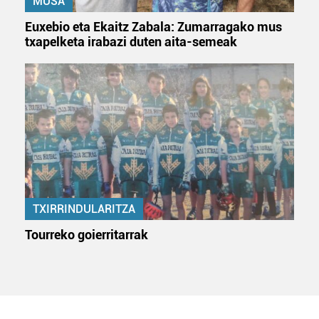
MUSA
Euxebio eta Ekaitz Zabala: Zumarragako mus
txapelketa irabazi duten aita-semeak
TXIRRINDULARITZA
Tourreko goierritarrak