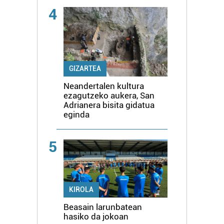
4
GIZARTEA
Neandertalen kultura
ezagutzeko aukera, San
Adrianera bisita gidatua
eginda
5
KIROLA
Beasain larunbatean
hasiko da jokoan