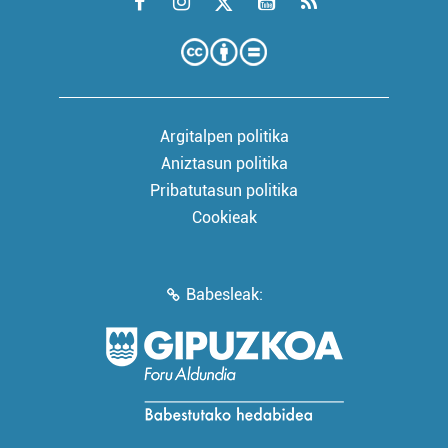
Argitalpen politika
Aniztasun politika
Pribatutasun politika
Cookieak
Babesleak: