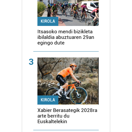
KIROLA
Itsasoko mendi bizikleta
ibilaldia abuztuaren 29an
egingo dute
3
KIROLA
Xabier Berasategik 2028ra
arte berritu du
Euskaltelekin