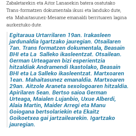
Zabaletarekin eta Aitor Lanasekin batera osatutako
Trans-formatzen dokumentala ikusi eta landuko dute,
eta Mahaitasunez-Mesame emanaldi berrituaren lagina
aurkeztuko dute.
Egitaraua
Urtarrilaren 19an.
Irakasleen
jardunaldia Igartzako jauregian.
Otsailaren
7an.
Trans formatzen dokumentala, Beasain
BHI eta La Salleko ikasleentzat.
Otsailean.
German Urteagaren bizi esperientzia
hitzaldiak Andramendi Ikastolako, Beasain
BHI eta La Salleko ikasleentzat.
Martxoaren
1ean.
Mahaitasunez emanaldia.
Martxoaren
29an.
Aitzole Araneta sexologoaren hitzaldia.
Apirilaren 5ean.
Bertso saioa German
Urteaga, Maialen Lujanbio, Uxue Alberdi,
Alaia Martin, Maider Arregi eta Manu
Goiogana bertsolariekin eta Ekaitz
Goikoetxea gai jartzailearekin. Igartzako
jauregian.