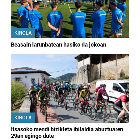
KIROLA
Beasain larunbatean hasiko da jokoan
KIROLA
Itsasoko mendi bizikleta ibilaldia abuztuaren
29an egingo dute