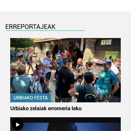
buruzko informazio gehiago eta ezarri zure lehentasunak
datuen atalean. Edozein unetan alda edo ken dezakezu
zure baimena Cookieen adierazpenean.
ERREPORTAJEAK
Webgune honek cookie propioak eta hirugarrenen cookie-
fitxategiak erabiltzen ditu. Zure esperientzia eta
zerbitzuak hobetzeko asmoz, cookie teknologiaz
baliatzen gara. Ohar hau onartuz gero, teknologia hori
erabiltzeko baimen esplizitua ematen diguzu.
Gehiago
irakurri
URBIAKO FESTA
Urbiako zelaiak erromeria leku