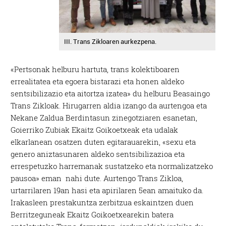
III. Trans Zikloaren aurkezpena.
«Pertsonak helburu hartuta, trans kolektiboaren
errealitatea eta egoera bistarazi eta honen aldeko
sentsibilizazio eta aitortza izatea» du helburu Beasaingo
Trans Zikloak. Hirugarren aldia izango da aurtengoa eta
Nekane Zaldua Berdintasun zinegotziaren esanetan,
Goierriko Zubiak Ekaitz Goikoetxeak eta udalak
elkarlanean osatzen duten egitarauarekin, «sexu eta
genero aniztasunaren aldeko sentsibilizazioa eta
errespetuzko harremanak sustatzeko eta normalizatzeko
pausoa» eman nahi dute. Aurtengo Trans Zikloa,
urtarrilaren 19an hasi eta apirilaren 5ean amaituko da.
Irakasleen prestakuntza zerbitzua eskaintzen duen
Berritzeguneak Ekaitz Goikoetxearekin batera