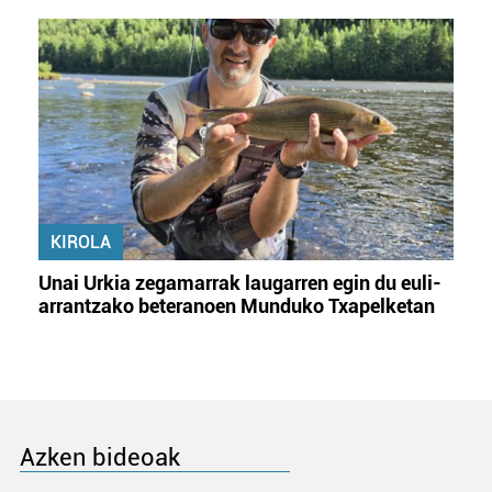
KIROLA
Unai Urkia zegamarrak laugarren egin du euli-
arrantzako beteranoen Munduko Txapelketan
Azken bideoak