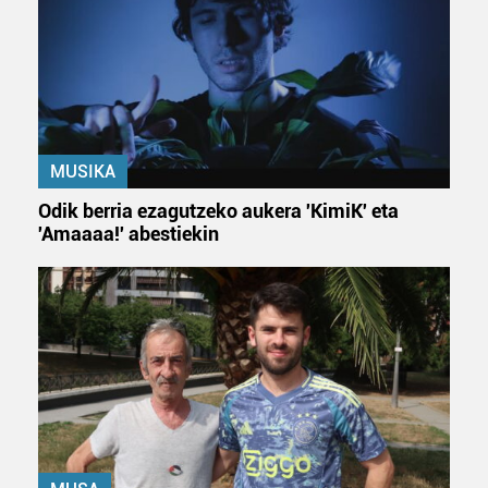
MUSIKA
Odik berria ezagutzeko aukera 'KimiK' eta
'Amaaaa!' abestiekin