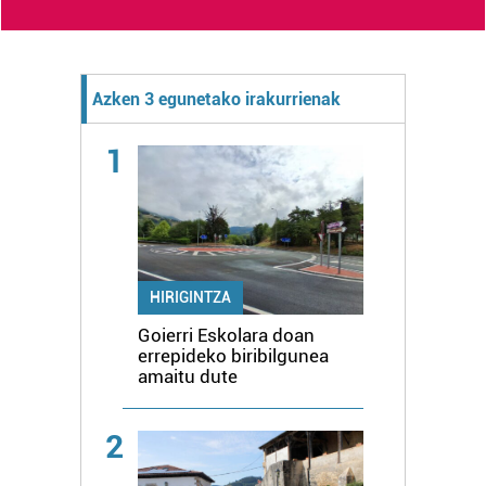
Azken 3 egunetako irakurrienak
1
HIRIGINTZA
Goierri Eskolara doan
errepideko biribilgunea
amaitu dute
2