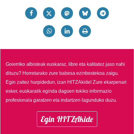
Goierriko albisteak euskaraz, libre eta kalitatez jaso nahi
dituzu?
Horretarako zure babesa ezinbestekoa zaigu.
Egin zaitez harpidedun, izan HITZAkide!
Zure ekarpenari
esker, euskaratik eginda dagoen tokiko informazio
profesionala garatzen eta indartzen lagunduko duzu.
Egin HITZAkide