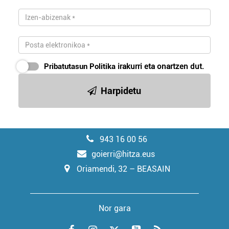
Pribatutasun Politika
irakurri eta onartzen dut.
Harpidetu
943 16 00 56
goierri@hitza.eus
Oriamendi, 32 – BEASAIN
Nor gara