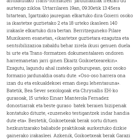
antolatutako Trans-formatzen jardunaldiak irekiko du
aurtengo zikloa. Urtarrilaren 19an, 09:30etik 13:45era
bitartean, Igartzako jauregian elkartuko dira Goierri osoko
ia ikastetxe guztietako 2 eta 18 urteko ikasleen 140
irakasle elkartuko dira bertan. Berritzeguneko Pilare
Muxikaren esanetan, «ikastetxe guztietara ezagutza eta
sentsibilizazioa zabaldu behar zirela ikusi genuen duela
bi urte eta Trans-formatzen dokumentalaren ondoren
harremanetan jarri ginen Ekaitz Goikoetxearekin».
Ezagutu, lagundu ahal izateko goiburupean, goiz osoko
formazio jardunaldia osatu dute. «Oso-oso harrera ona
izan du eta eskualdekoei eman diegu lehentasuna».
Batetik, Bea Sever sexologoak eta Chrysallis EH-ko
gurasoak, 15 urteko Einarr Manterola Fernadez
donostiarrak eta beste guraso batek beraien bizipenak
kontatuko dituzte, «zuzeneko testigantzek indar handia
dute eta». Bestetik, Goikoetxeak berak sortu dituen
hezkuntzarako baliabide praktikoak aurkeztuko dizkie
gainerako irakasleei. Azkenik, Goikoetxeak berak Garazi