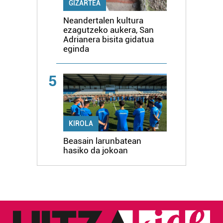
GIZARTEA
Neandertalen kultura
ezagutzeko aukera, San
Adrianera bisita gidatua
eginda
5
KIROLA
Beasain larunbatean
hasiko da jokoan