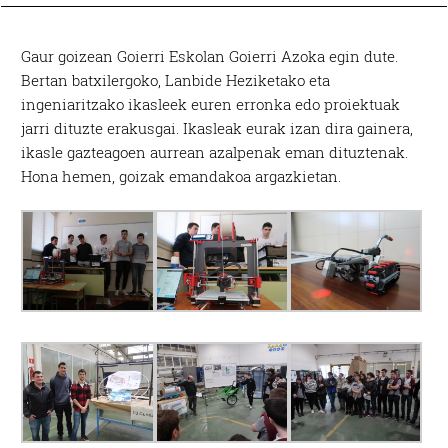
Gaur goizean Goierri Eskolan Goierri Azoka egin dute.
Bertan batxilergoko, Lanbide Heziketako eta
ingeniaritzako ikasleek euren erronka edo proiektuak
jarri dituzte erakusgai. Ikasleak eurak izan dira gainera,
ikasle gazteagoen aurrean azalpenak eman dituztenak.
Hona hemen, goizak emandakoa argazkietan.