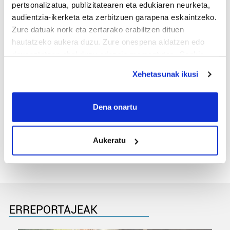
pertsonalizatua, publizitatearen eta edukiaren neurketa,
audientzia-ikerketa eta zerbitzuen garapena eskaintzeko.
Zure datuak nork eta zertarako erabiltzen dituen
hautatzeko aukera duzu. Zure onespena aldatzen edo
deuseztatzen ahal duzu edozein momentutan, Cookie
deklaraziotik edo Privacy triggerean klikatuz.
Xehetasunak ikusi
If you allow, we would also like to:
Collect information about your geographical
Dena onartu
MEMORIA HISTORIKOA
location which can be accurate to within several
«Gai tabua izan da etxe gehienetan, jendeak
meters
azkeneko momentuan hitz egin du»
Aukeratu
Identify your device by actively scanning it for
specific characteristics (fingerprinting)
Find out more about how your personal data is processed
and set your preferences in the
details section
.
Guk eta gure bazkideek zure datu pertsonalak
ERREPORTAJEAK
prozesatzen ditugu, zure IP zenbakia, besteak beste,