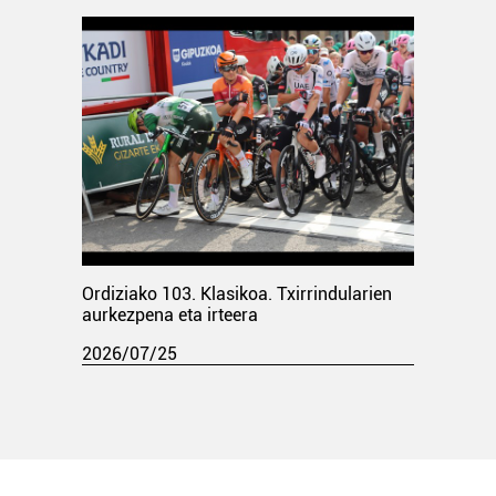
Ordiziako 103. Klasikoa. Txirrindularien
aurkezpena eta irteera
2026/07/25