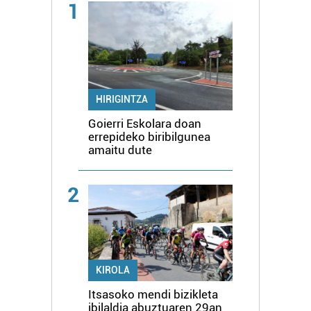
1
HIRIGINTZA
Goierri Eskolara doan
errepideko biribilgunea
amaitu dute
2
KIROLA
Itsasoko mendi bizikleta
ibilaldia abuztuaren 29an