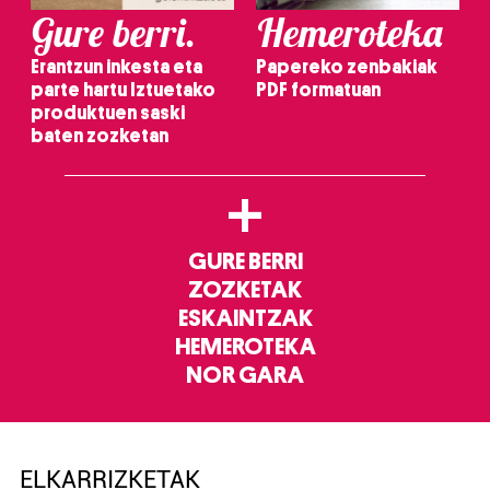
Gure berri.
Hemeroteka
Erantzun inkesta eta
Papereko zenbakiak
parte hartu Iztuetako
PDF formatuan
produktuen saski
baten zozketan
+
GURE BERRI
ZOZKETAK
ESKAINTZAK
HEMEROTEKA
NOR GARA
ELKARRIZKETAK