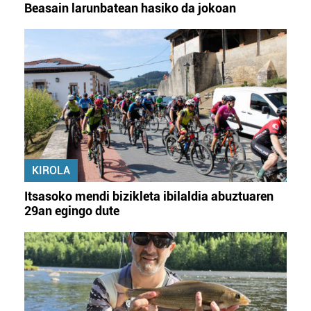
Beasain larunbatean hasiko da jokoan
KIROLA
Itsasoko mendi bizikleta ibilaldia abuztuaren
29an egingo dute