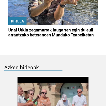
KIROLA
Unai Urkia zegamarrak laugarren egin du euli-
arrantzako beteranoen Munduko Txapelketan
Azken bideoak