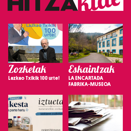
Zozketak
Eskaintzak
Lazkao Txikik 100 urte!
LA ENCARTADA
FABRIKA-MUSEOA