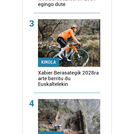
egingo dute
3
KIROLA
Xabier Berasategik 2028ra
arte berritu du
Euskaltelekin
4