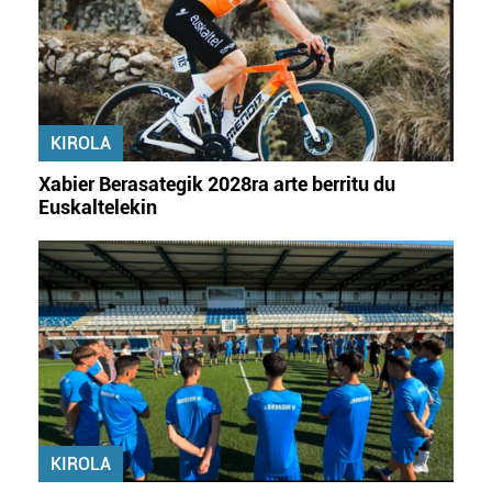
KIROLA
Xabier Berasategik 2028ra arte berritu du
Euskaltelekin
KIROLA