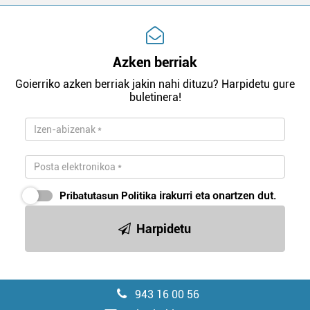
Azken berriak
Goierriko azken berriak jakin nahi dituzu? Harpidetu gure
buletinera!
Pribatutasun Politika
irakurri eta onartzen dut.
Harpidetu
943 16 00 56