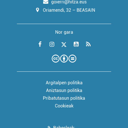
goierri@hitza.eus
Oriamendi, 32 – BEASAIN
Nor gara
Argitalpen politika
Aniztasun politika
Pribatutasun politika
Cookieak
Babesleak: