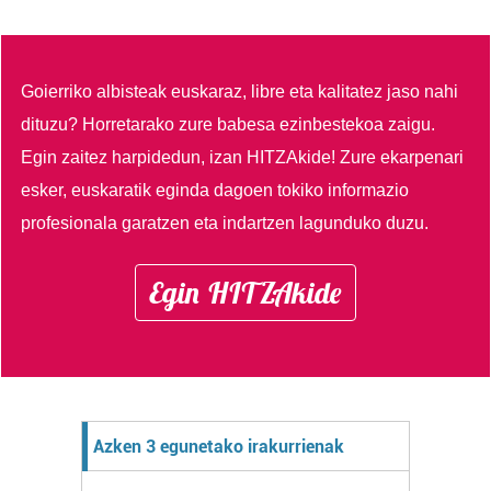
Goierriko albisteak euskaraz, libre eta kalitatez jaso nahi
dituzu?
Horretarako zure babesa ezinbestekoa zaigu.
Egin zaitez harpidedun, izan HITZAkide!
Zure ekarpenari
esker, euskaratik eginda dagoen tokiko informazio
profesionala garatzen eta indartzen lagunduko duzu.
Egin HITZAkide
Azken 3 egunetako irakurrienak