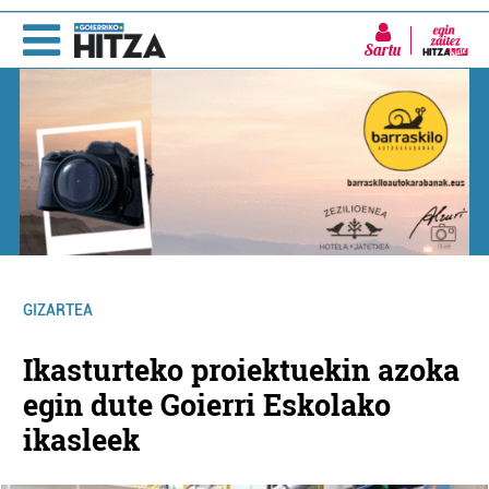
Sartu
GIZARTEA
Ikasturteko proiektuekin azoka
egin dute Goierri Eskolako
ikasleek