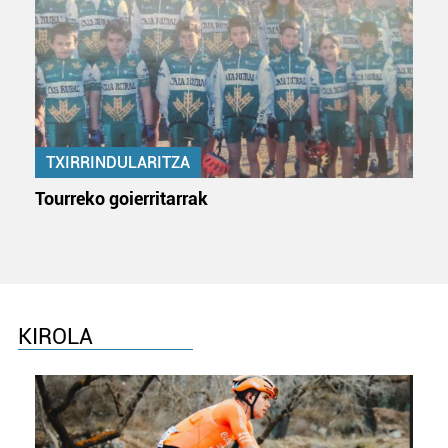
TXIRRINDULARITZA
Tourreko goierritarrak
KIROLA