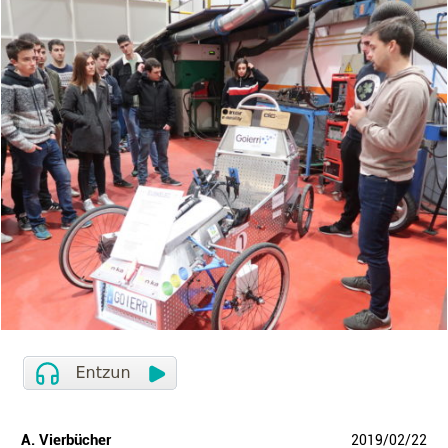
A. Vierbücher
2019
/
02
/
22