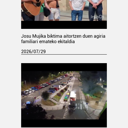
Josu Mujika biktima aitortzen duen agiria
familiari emateko ekitaldia
2026/07/29