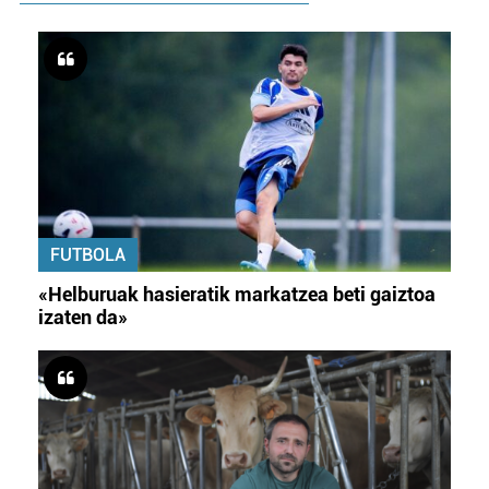
FUTBOLA
«Helburuak hasieratik markatzea beti gaiztoa
izaten da»