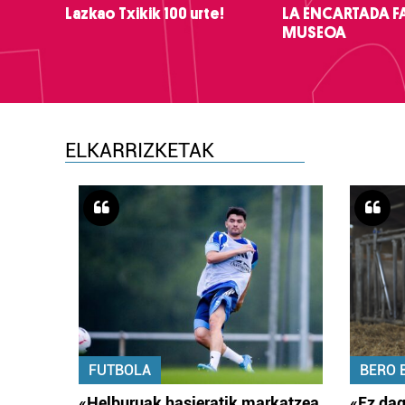
Lazkao Txikik 100 urte!
LA ENCARTADA F
MUSEOA
ELKARRIZKETAK
FUTBOLA
BERO 
«Helburuak hasieratik markatzea
«Ez dag