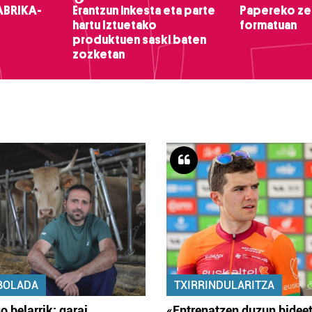
ABRIKA-
Erantzun inkesta eta parte
Papereko ze
hartu Iztuetako
formatuan
produktuen saski baten
zozketan
BOLADA
TXIRRINDULARITZA
o belarrik; garai
«Entrenatzen duzun bidee