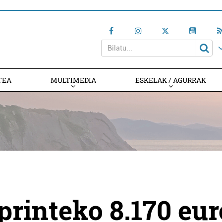
TEA
MULTIMEDIA
ESKELAK / AGURRAK
printeko 8.170 eur