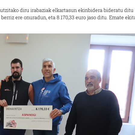
utzitako diru irabaziak elkartasun ekinbidera bideratu ditu 
berriz ere onuradun, eta 8.170,33 euro jaso ditu. Emate ekit