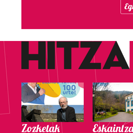
Eg
Zozketak
Eskaintz