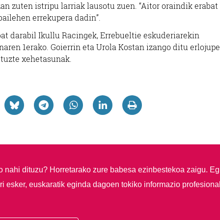
n zuten istripu larriak lausotu zuen. “Aitor oraindik erabat
bailehen errekupera dadin”.
at darabil Ikullu Racingek, Errebueltie eskuderiarekin
ainaren 1erako. Goierrin eta Urola Kostan izango ditu erlojup
ituzte xehetasunak.
so nahi dituzu?
Horretarako zure babesa ezinbestekoa zaigu. Eg
i esker, euskaratik eginda dagoen tokiko informazio profesiona