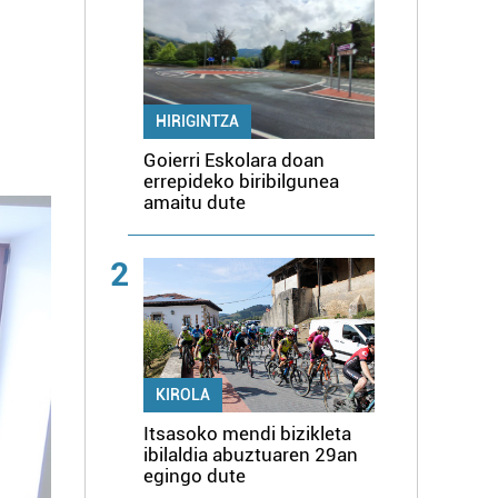
HIRIGINTZA
Goierri Eskolara doan
errepideko biribilgunea
amaitu dute
2
KIROLA
Itsasoko mendi bizikleta
ibilaldia abuztuaren 29an
egingo dute