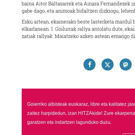
baina Aitor
Baltasarrek eta Ainara Fernandezek iza
gabe dago, eta animoak bidaltzen dizkiogu, lehen
Esku artean, ekainerako beste lasterketa mardul b
elkarlanean. I. Goilurrak rallya antolatu dute, ek
zatiak rallyak. Maiatzeko azken astean emango d
Goierriko albisteak euskaraz, libre eta kalitatez ja
zaitez harpidedun, izan HITZAkide!
Zure ekarpenar
garatzen eta indartzen lagunduko duzu.