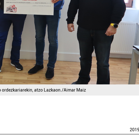
o ordezkariarekin, atzo Lazkaon./Aimar Maiz
201