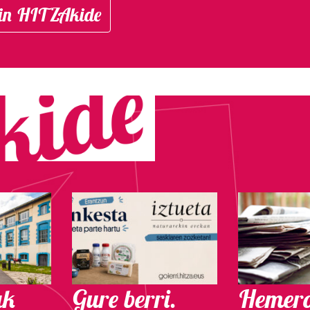
in HITZAkide
ak
Gure berri.
Hemero