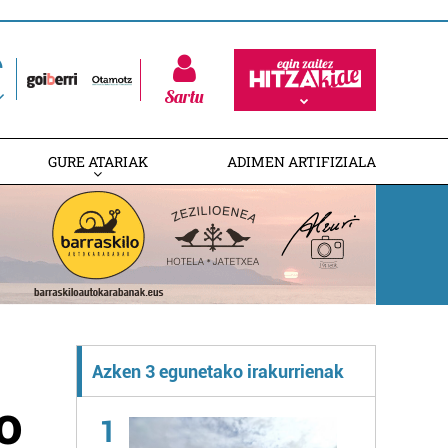
Sartu
GURE ATARIAK
ADIMEN ARTIFIZIALA
Azken 3 egunetako irakurrienak
o
1