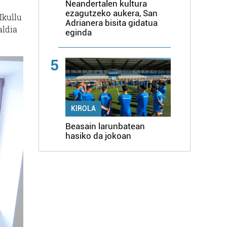
Neandertalen kultura
ezagutzeko aukera, San
Ikullu
Adrianera bisita gidatua
aldia
eginda
5
KIROLA
Beasain larunbatean
hasiko da jokoan