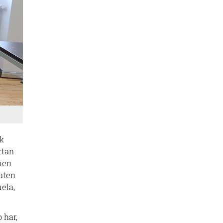
ik
rtan
ien
zaten
ela,
 har,