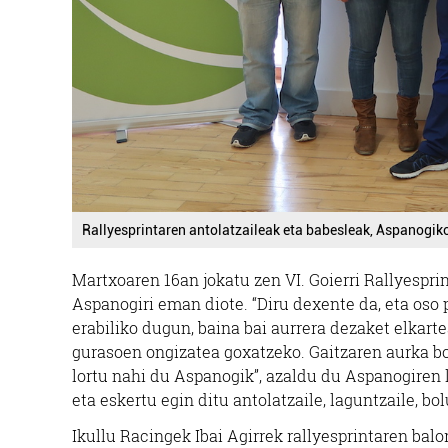
Rallyesprintaren antolatzaileak eta babesleak, Aspanogik
Martxoaren 16an jokatu zen VI. Goierri Rallyesprin
Aspanogiri eman diote. “Diru dexente da, eta oso 
erabiliko dugun, baina bai aurrera dezaket elkar
gurasoen ongizatea goxatzeko. Gaitzaren aurka bor
lortu nahi du Aspanogik”, azaldu du Aspanogiren 
eta eskertu egin ditu antolatzaile, laguntzaile, bol
Ikullu Racingek Ibai Agirrek rallyesprintaren balo