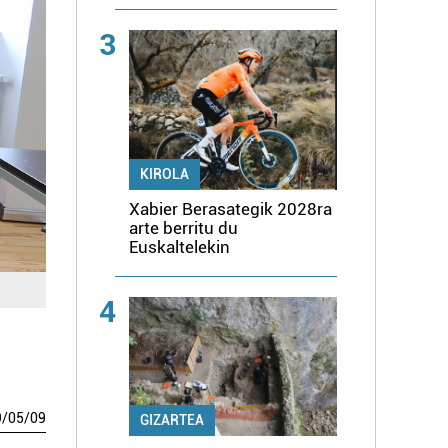
3
KIROLA
Xabier Berasategik 2028ra
arte berritu du
Euskaltelekin
4
9
/
05
/
09
GIZARTEA