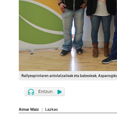
Rallyesprintaren antolatzaileak eta babesleak, Aspanogik
Aimar Maiz
Lazkao