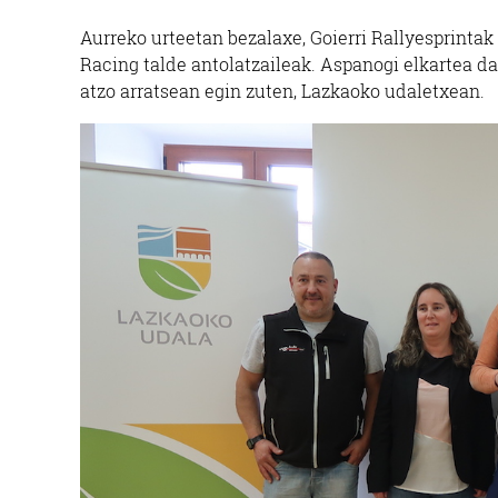
Aurreko urteetan bezalaxe, Goierri Rallyesprintak 
Racing talde antolatzaileak. Aspanogi elkartea da 
atzo arratsean egin zuten, Lazkaoko udaletxean.