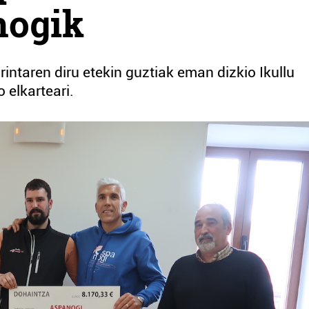
nogik
intaren diru etekin guztiak eman dizkio Ikullu
elkarteari.