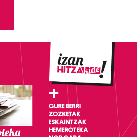
+
GURE BERRI
ZOZKETAK
ESKAINTZAK
teka
HEMEROTEKA