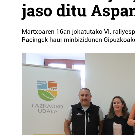
jaso ditu Aspa
Martxoaren 16an jokatutako VI. rallyespr
Racingek haur minbizidunen Gipuzkoako 