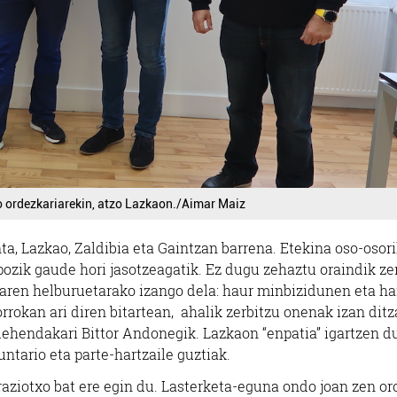
o ordezkariarekin, atzo Lazkaon./Aimar Maiz
ta, Lazkao, Zaldibia eta Gaintzan barrena. Etekina oso-osor
pozik gaude hori jasotzeagatik. Ez dugu zehaztu oraindik ze
tearen helburuetarako izango dela: haur minbizidunen eta ha
rokan ari diren bitartean, ahalik zerbitzu onenak izan dit
lehendakari Bittor Andonegik. Lazkaon “enpatia” igartzen du
untario eta parte-hartzaile guztiak.
raziotxo bat ere egin du. Lasterketa-eguna ondo joan zen oro