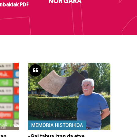
NOR GARA
nbakiak PDF
MEMORIA HISTORIKOA
tan
«Gai tabua izan da etxe