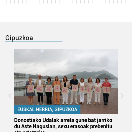
Gipuzkoa
EUSKAL HERRIA, GIPUZKOA
Donostiako Udalak arreta gune bat jarriko
Ur
du Aste Nagusian, sexu erasoak prebenitu
es