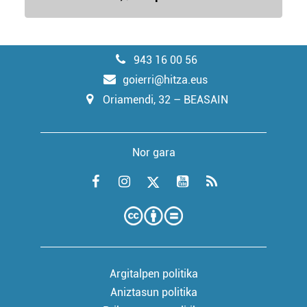
943 16 00 56
goierri@hitza.eus
Oriamendi, 32 – BEASAIN
Nor gara
Argitalpen politika
Aniztasun politika