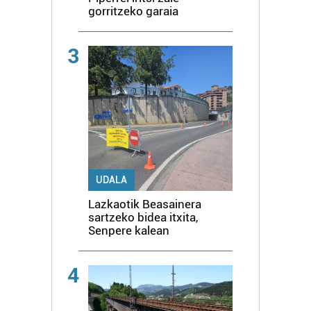
gorritzeko garaia
3
UDALA
Lazkaotik Beasainera
sartzeko bidea itxita,
Senpere kalean
4