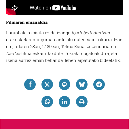
Filmaren emanaldia
Larunbateko bisita ez da izango
Igartubeiti dantzan
erakusketaren inguruan antolatu duten saio bakarra. Izan
ere, hilaren 28an, 17:30ean, Telmo Esnal zuzendariaren
Dantza
filma eskainiko dute. Tokiak mugatuak dira, eta
izena aurrez eman behar da, lehen aipatutako bideetatik.