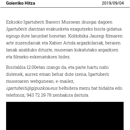
Goierriko Hitza
2019
/
09
/
04
Ezkioko Igartubeiti Baserri Musoean ikusgai dagoen
Igartubeiti dantzan
erakusketa ezagutzeko bisita gidatua
egingo dute larunbat honetan. Koldobika Jauregi filmaren
arte zuzendariak eta Xabier Artola argazkilariak, beraien
lanak azalduko dituzte, museoan kokatutako argazkien
eta filmeko eskenatokien bidez.
Bisitaldia 12:00etan izango da, eta parte hartu nahi
dutenek, aurrez eman behar dute izena, Igartubeiti
museoaren webgunean, e-mailez,
igartubeiti@gipuzkoa.eus
helbidera mezu bat bidalita edo
telefonoz, 943 72 29 78 zenbakira deituta.