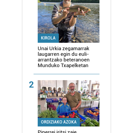
KIROLA
Unai Urkia zegamarrak
laugarren egin du euli-
arrantzako beteranoen
Munduko Txapelketan
2
ORDIZIAKO AZOKA
Piperrei iritsi zaie