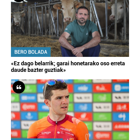
BERO BOLADA
«Ez dago belarrik; garai honetarako oso erreta
daude bazter guztiak»