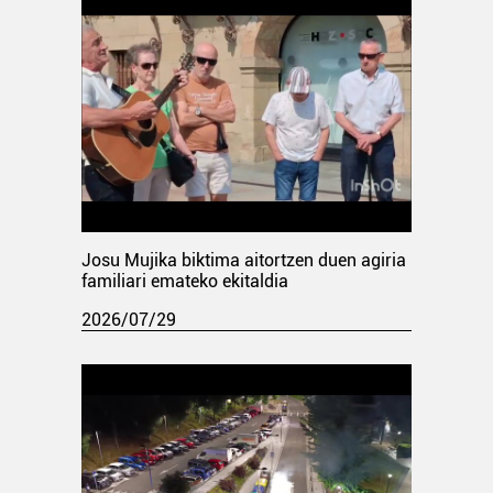
Josu Mujika biktima aitortzen duen agiria
familiari emateko ekitaldia
2026/07/29