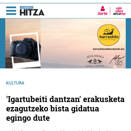
Sartu
KULTURA
'Igartubeiti dantzan' erakusketa
ezagutzeko bista gidatua
egingo dute