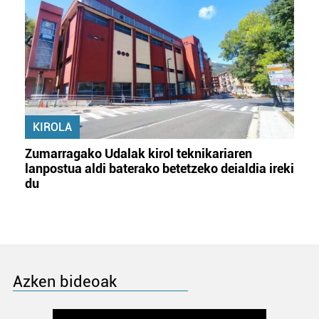
KIROLA
Zumarragako Udalak kirol teknikariaren
lanpostua aldi baterako betetzeko deialdia ireki
du
Azken bideoak