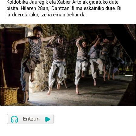
Koldobika Jauregik eta Xabier Artolak gidatuko dute
bisita. Hilaren 28an, 'Dantzan' filma eskainiko dute. Bi
jardueretarako, izena eman behar da.