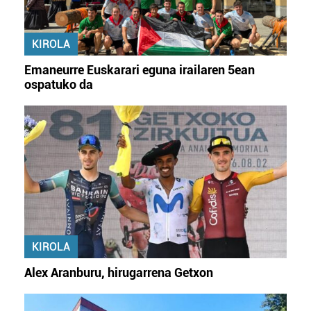
KIROLA
Emaneurre Euskarari eguna irailaren 5ean
ospatuko da
KIROLA
Alex Aranburu, hirugarrena Getxon