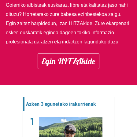
Goierriko albisteak euskaraz, libre eta kalitatez jaso nahi
dituzu?
Horretarako zure babesa ezinbestekoa zaigu.
Egin zaitez harpidedun, izan HITZAkide!
Zure ekarpenari
esker, euskaratik eginda dagoen tokiko informazio
profesionala garatzen eta indartzen lagunduko duzu.
Egin HITZAkide
Azken 3 egunetako irakurrienak
1