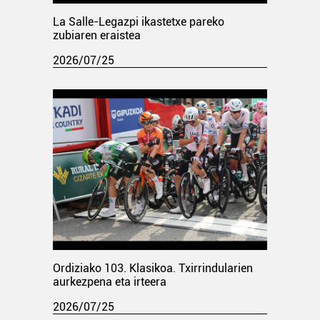
La Salle-Legazpi ikastetxe pareko
zubiaren eraistea
2026/07/25
Ordiziako 103. Klasikoa. Txirrindularien
aurkezpena eta irteera
2026/07/25