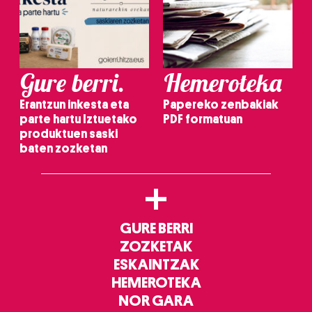
Gure berri.
Hemeroteka
Erantzun inkesta eta
Papereko zenbakiak
parte hartu Iztuetako
PDF formatuan
produktuen saski
baten zozketan
+
GURE BERRI
ZOZKETAK
ESKAINTZAK
HEMEROTEKA
NOR GARA