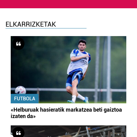
ELKARRIZKETAK
FUTBOLA
«Helburuak hasieratik markatzea beti gaiztoa
izaten da»