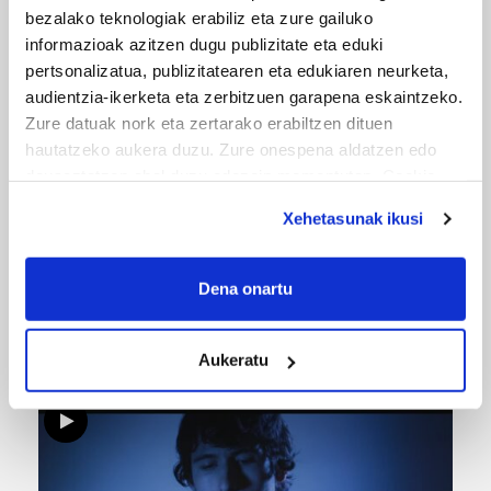
bezalako teknologiak erabiliz eta zure gailuko
informazioak azitzen dugu publizitate eta eduki
ERREPORTAJEAK
pertsonalizatua, publizitatearen eta edukiaren neurketa,
audientzia-ikerketa eta zerbitzuen garapena eskaintzeko.
Zure datuak nork eta zertarako erabiltzen dituen
hautatzeko aukera duzu. Zure onespena aldatzen edo
deuseztatzen ahal duzu edozein momentutan, Cookie
deklaraziotik edo Privacy triggerean klikatuz.
Xehetasunak ikusi
If you allow, we would also like to:
Collect information about your geographical
Dena onartu
location which can be accurate to within several
URBIAKO FESTA
meters
Urbiako zelaiak erromeria leku
Aukeratu
Identify your device by actively scanning it for
specific characteristics (fingerprinting)
Find out more about how your personal data is processed
and set your preferences in the
details section
.