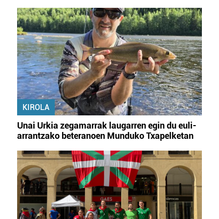
KIROLA
Unai Urkia zegamarrak laugarren egin du euli-
arrantzako beteranoen Munduko Txapelketan