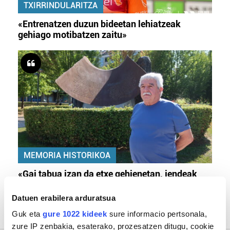
TXIRRINDULARITZA
«Entrenatzen duzun bideetan lehiatzeak
gehiago motibatzen zaitu»
MEMORIA HISTORIKOA
«Gai tabua izan da etxe gehienetan, jendeak
azkeneko momentuan hitz egin du»
Datuen erabilera arduratsua
Guk eta
gure 1022 kideek
sure informacio pertsonala,
zure IP zenbakia, esaterako, prozesatzen ditugu, cookie