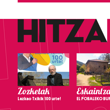
Zozketak
Eskaintz
Lazkao Txikik 100 urte!
EL POBALEKO BU