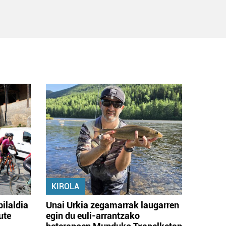
KIROLA
bilaldia
Unai Urkia zegamarrak laugarren
ute
egin du euli-arrantzako