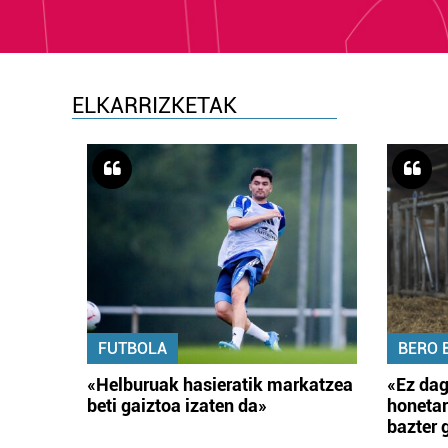
ELKARRIZKETAK
FUTBOLA
BERO 
«Helburuak hasieratik markatzea
«Ez dag
beti gaiztoa izaten da»
honetar
bazter 