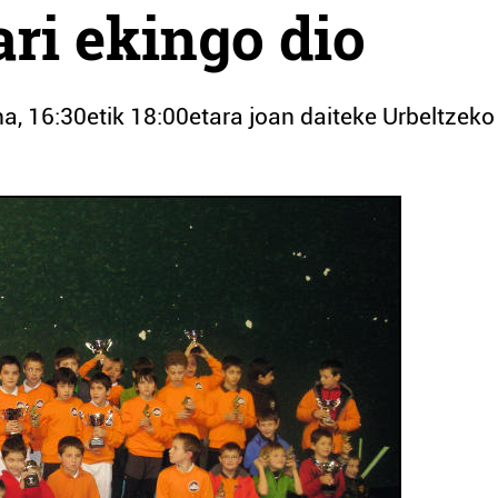
ari ekingo dio
a, 16:30etik 18:00etara joan daiteke Urbeltzeko