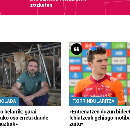
zozketan
BOLADA
TXIRRINDULARITZA
o belarrik; garai
«Entrenatzen duzun bidee
ako oso erreta daude
lehiatzeak gehiago motib
guztiak»
zaitu»