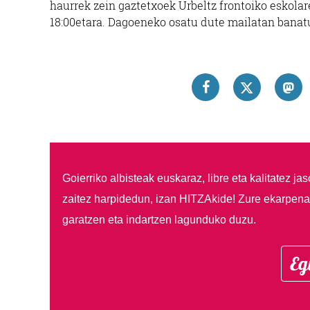
haurrek zein gaztetxoek Urbeltz frontoiko eskolare
18:00etara. Dagoeneko osatu dute mailatan banat
Goierriko albisteak euskaraz, libre eta kalitatez ja
zaitez harpidedun, izan HITZAkide!
Zure ekarpenar
garatzen eta indartzen lagunduko duzu.
Eg