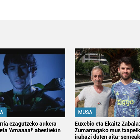
A
MUSA
rria ezagutzeko aukera
Euxebio eta Ekaitz Zabala
 eta 'Amaaaa!' abestiekin
Zumarragako mus txapelk
irabazi duten aita-semea