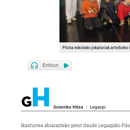
Pilota eskolako jokalariak artxiboko 
Goierriko Hitza
Legazpi
Ikasturtea abiarazteko prest daude Legazpiko Pil