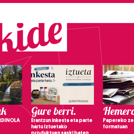
ak
Gure berri.
Hemero
RDINOLA
Erantzun inkesta eta parte
Papereko ze
hartu Iztuetako
formatuan
produktuen saski baten