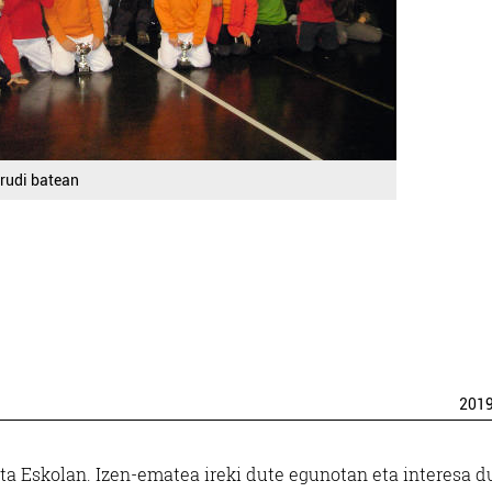
irudi batean
201
ota Eskolan. Izen-ematea ireki dute egunotan eta interesa d