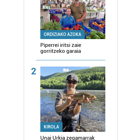
ORDIZIAKO AZOKA
Piperrei iritsi zaie
gorritzeko garaia
2
KIROLA
Unai Urkia zegamarrak