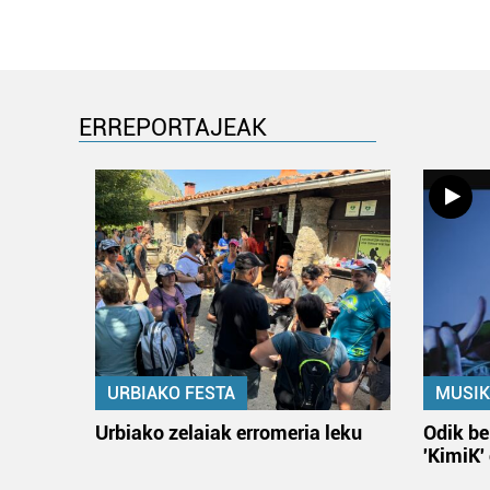
ERREPORTAJEAK
URBIAKO FESTA
MUSIK
Urbiako zelaiak erromeria leku
Odik be
'KimiK'