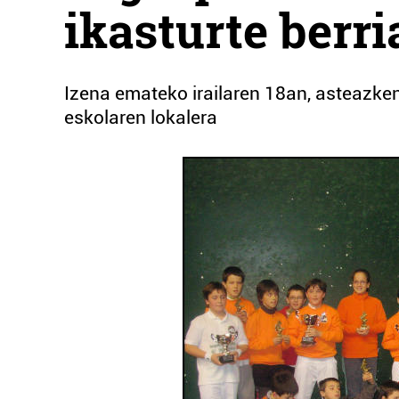
ikasturte berri
Izena emateko irailaren 18an, asteazken
eskolaren lokalera