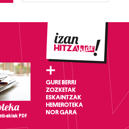
+
GURE BERRI
ZOZKETAK
ESKAINTZAK
teka
HEMEROTEKA
NOR GARA
nbakiak PDF