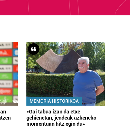
MEMORIA HISTORIKOA
tan
«Gai tabua izan da etxe
atzen
gehienetan, jendeak azkeneko
momentuan hitz egin du»