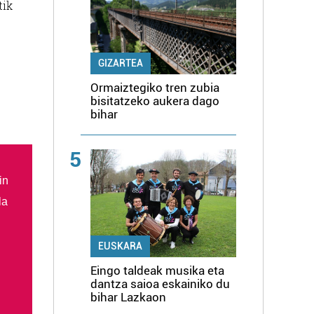
tik
GIZARTEA
Ormaiztegiko tren zubia
bisitatzeko aukera dago
bihar
5
in
la
EUSKARA
Eingo taldeak musika eta
dantza saioa eskainiko du
bihar Lazkaon