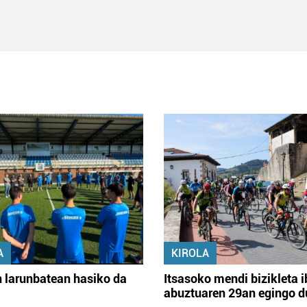
A
KIROLA
 larunbatean hasiko da
Itsasoko mendi bizikleta i
abuztuaren 29an egingo d