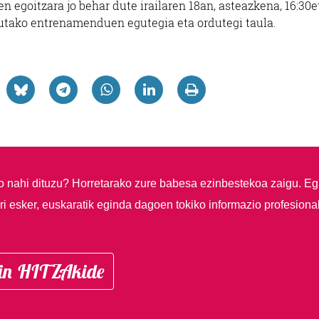
n egoitzara jo behar dute irailaren 18an, asteazkena, 16:30e
utako entrenamenduen egutegia eta ordutegi taula.
so nahi dituzu?
Horretarako zure babesa ezinbestekoa zaigu. Eg
i esker, euskaratik eginda dagoen tokiko informazio profesiona
in HITZAkide