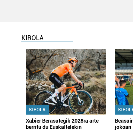
KIROLA
KIROLA
KIROL
Xabier Berasategik 2028ra arte
Beasain
berritu du Euskaltelekin
jokoan