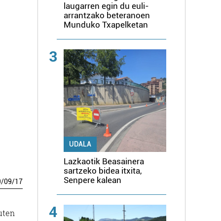
laugarren egin du euli-
arrantzako beteranoen
Munduko Txapelketan
3
UDALA
Lazkaotik Beasainera
sartzeko bidea itxita,
Senpere kalean
9
/
09
/
17
4
uten