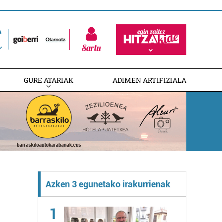
Sartu
GURE ATARIAK
ADIMEN ARTIFIZIALA
Azken 3 egunetako irakurrienak
1