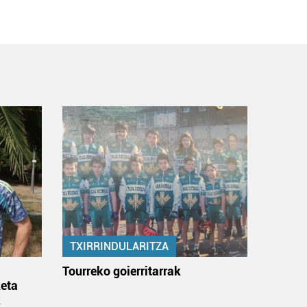
TXIRRINDULARITZA
:
Tourreko goierritarrak
eta
k