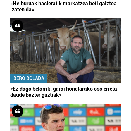
«Helburuak hasieratik markatzea beti gaiztoa
izaten da»
BERO BOLADA
«Ez dago belarrik; garai honetarako oso erreta
daude bazter guztiak»