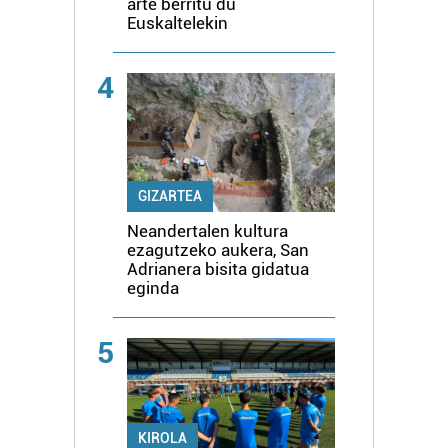
arte berritu du
Euskaltelekin
4
GIZARTEA
Neandertalen kultura
ezagutzeko aukera, San
Adrianera bisita gidatua
eginda
5
KIROLA