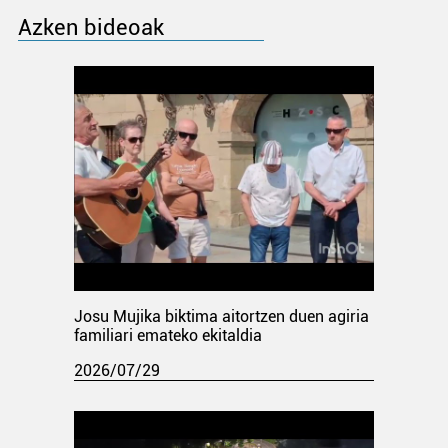
Azken bideoak
Josu Mujika biktima aitortzen duen agiria
familiari emateko ekitaldia
2026/07/29