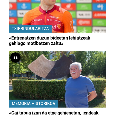
TXIRRINDULARITZA
«Entrenatzen duzun bideetan lehiatzeak
gehiago motibatzen zaitu»
MEMORIA HISTORIKOA
«Gai tabua izan da etxe gehienetan, jendeak