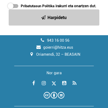
Pribatutasun Politika
irakurri eta onartzen dut.
Harpidetu
943 16 00 56
goierri@hitza.eus
Oriamendi, 32 – BEASAIN
Nor gara