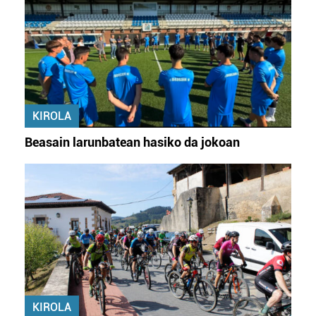
KIROLA
Beasain larunbatean hasiko da jokoan
KIROLA