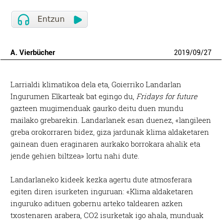
A. Vierbücher
2019
/
09
/
27
Larrialdi klimatikoa dela eta, Goierriko Landarlan
Ingurumen Elkarteak bat egingo du,
Fridays for future
gazteen mugimenduak gaurko deitu duen mundu
mailako grebarekin. Landarlanek esan duenez, «langileen
greba orokorraren bidez, giza jardunak klima aldaketaren
gainean duen eraginaren aurkako borrokara ahalik eta
jende gehien biltzea» lortu nahi dute.
Landarlaneko kideek kezka agertu dute atmosferara
egiten diren isurketen inguruan: «Klima aldaketaren
inguruko adituen gobernu arteko taldearen azken
txostenaren arabera, CO2 isurketak igo ahala, munduak