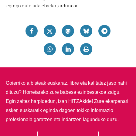
egingo dute udaletxeko jardunean.
Goierriko albisteak euskaraz, libre eta kalitatez jaso nahi
dituzu?
Horretarako zure babesa ezinbestekoa zaigu.
Egin zaitez harpidedun, izan HITZAkide!
Zure ekarpenari
esker, euskaratik eginda dagoen tokiko informazio
profesionala garatzen eta indartzen lagunduko duzu.