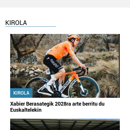
KIROLA
KIROLA
Xabier Berasategik 2028ra arte berritu du
Euskaltelekin