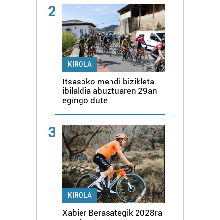
2
KIROLA
Itsasoko mendi bizikleta
ibilaldia abuztuaren 29an
egingo dute
3
KIROLA
Xabier Berasategik 2028ra