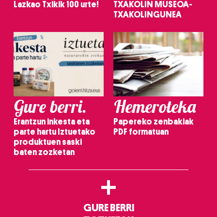
Lazkao Txikik 100 urte!
TXAKOLIN MUSEOA-
TXAKOLINGUNEA
Gure berri.
Hemeroteka
Erantzun inkesta eta
Papereko zenbakiak
parte hartu Iztuetako
PDF formatuan
produktuen saski
baten zozketan
+
GURE BERRI