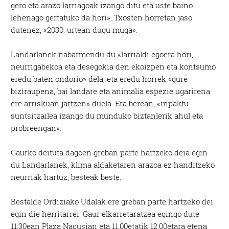
gero eta arazo larriagoak izango ditu eta uste baino
lehenago gertatuko da hori». Txosten horretan jaso
dutenez, «2030. urtean dugu muga».
Landarlanek nabarmendu du «larrialdi egoera hori,
neurrigabekoa eta desegokia den ekoizpen eta kontsumo
eredu baten ondorio» dela, eta eredu horrek «gure
biziraupena, bai landare eta animalia espezie ugarirena
ere arriskuan jartzen» duela. Era berean, «inpaktu
suntsitzailea izango du munduko biztanlerik ahul eta
probreengan».
Gaurko deituta dagoen greban parte hartzeko deia egin
du Landarlanek, klima aldaketaren arazoa ez handitzeko
neurriak hartuz, besteak beste.
Bestalde Ordiziako Udalak ere greban parte hartzeko dei
egin die herritarrei. Gaur elkarretaratzea egingo dute
11:30ean Plaza Nagusian eta 11:00etatik 12:00etara etena