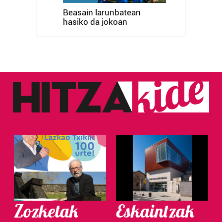
Beasain larunbatean
hasiko da jokoan
Zozketak
Eskaintzak