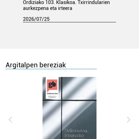
Ordiziako 103. Klasikoa. Txirrindularien
aurkezpena eta irteera
2026/07/25
Argitalpen bereziak