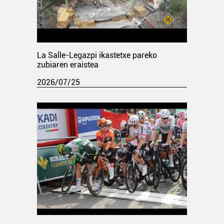
La Salle-Legazpi ikastetxe pareko
zubiaren eraistea
2026/07/25