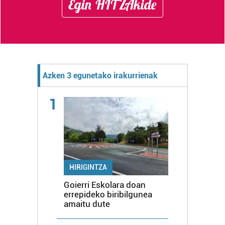
Egin HITZAkide
Azken 3 egunetako irakurrienak
1
HIRIGINTZA
Goierri Eskolara doan
errepideko biribilgunea
amaitu dute