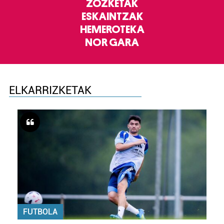
ZOZKETAK
ESKAINTZAK
HEMEROTEKA
NOR GARA
ELKARRIZKETAK
FUTBOLA