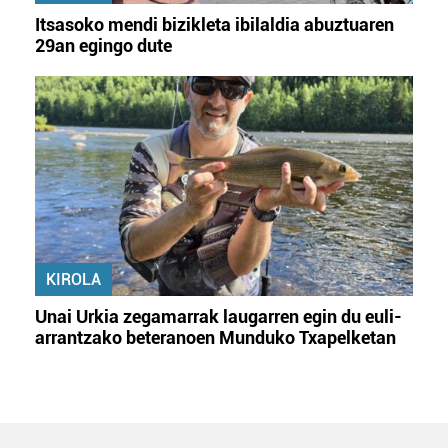
Itsasoko mendi bizikleta ibilaldia abuztuaren
29an egingo dute
KIROLA
Unai Urkia zegamarrak laugarren egin du euli-
arrantzako beteranoen Munduko Txapelketan