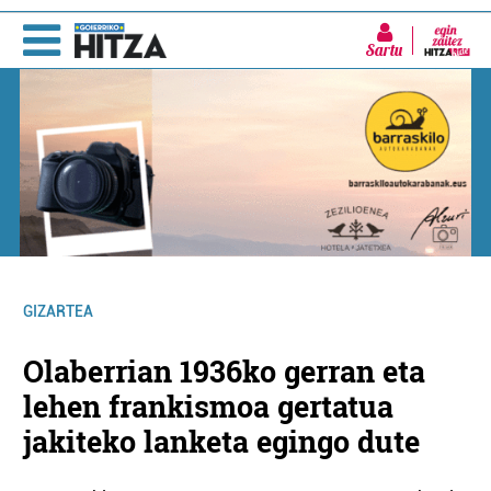
Sartu
GIZARTEA
Olaberrian 1936ko gerran eta
lehen frankismoa gertatua
jakiteko lanketa egingo dute