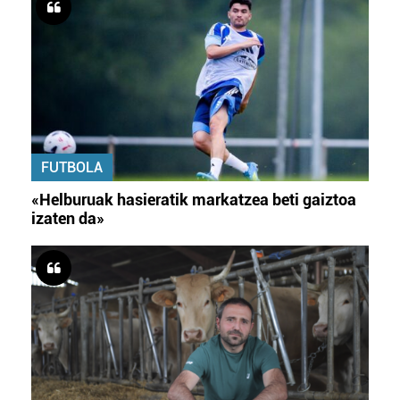
FUTBOLA
«Helburuak hasieratik markatzea beti gaiztoa
izaten da»