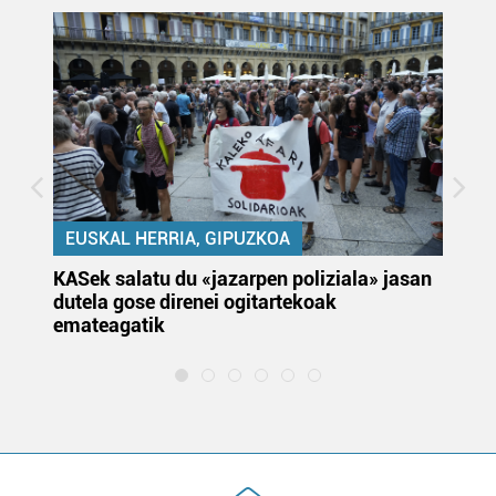
EUSKAL HERRIA, GIPUZKOA
KASek salatu du «jazarpen poliziala» jasan
Pa
dutela gose direnei ogitartekoak
da
emateagatik
«s