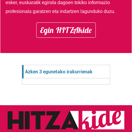
esker, euskaratik eginda dagoen tokiko informazio
profesionala garatzen eta indartzen lagunduko duzu.
Egin HITZAkide
Azken 3 egunetako irakurrienak