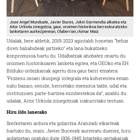
Jose Angel Munduate, Javier Buces, Jokin Garmendia alkatea eta
Aitor Urkiola zinegotzia, gaur, oroimen historikoa berreskuratzeko
lanketaren aurkezpenean, Olaberrian./Aimar Maiz
Udalak, bere aldetik, 2019-2023 agintaldi honetan “behar
diren baliabideak jartzeko” eta lana bukatzeko
konpromisoa hartu du. Udalbatzak ahobatez onartu du
oroimen historikoaren lanketa egitea, eta OEOko eta EH
Bilduko ordezkariak agertu dira gaur berri ematera.
“Prozesu osoari ikuspegi integrala eta koherentea eman
nahi bazaio, senide, herrietako memoria talde, udal eta
instituzioen parte-hartzea ezinbestekoa da”, azaldu du
udalak, Aitor Urkiola zinegotziak irakurritako testuan.
Hiru ildo lanerako
Ikerketaren ardura eta gidaritza Aranzadi elkarteak
hartuko du, orain. Javier Bucesek aurreratu duenez, hiru
ardatzetan osatuko dute 1936-1945 bitarteko gertakariak