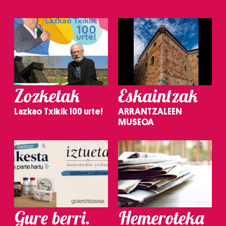
Zozketak
Eskaintzak
Lazkao Txikik 100 urte!
ARRANTZALEEN
MUSEOA
Gure berri.
Hemeroteka