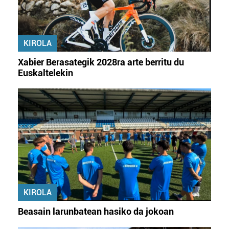
KIROLA
Xabier Berasategik 2028ra arte berritu du
Euskaltelekin
KIROLA
Beasain larunbatean hasiko da jokoan