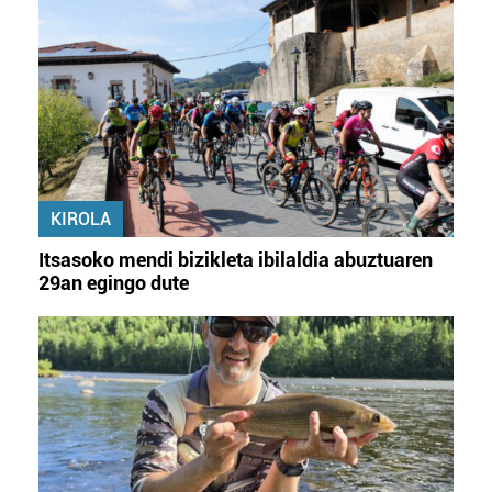
KIROLA
Itsasoko mendi bizikleta ibilaldia abuztuaren
29an egingo dute