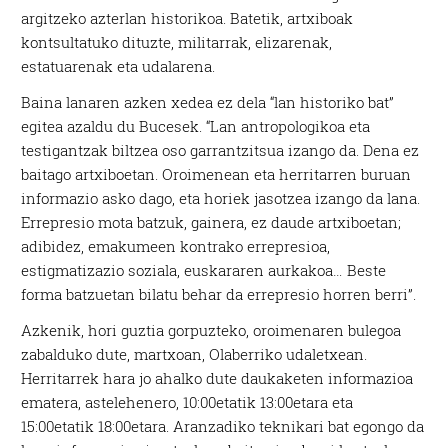
argitzeko azterlan historikoa. Batetik, artxiboak
kontsultatuko dituzte, militarrak, elizarenak,
estatuarenak eta udalarena.
Baina lanaren azken xedea ez dela “lan historiko bat”
egitea azaldu du Bucesek. “Lan antropologikoa eta
testigantzak biltzea oso garrantzitsua izango da. Dena ez
baitago artxiboetan. Oroimenean eta herritarren buruan
informazio asko dago, eta horiek jasotzea izango da lana.
Errepresio mota batzuk, gainera, ez daude artxiboetan;
adibidez, emakumeen kontrako errepresioa,
estigmatizazio soziala, euskararen aurkakoa… Beste
forma batzuetan bilatu behar da errepresio horren berri”.
Azkenik, hori guztia gorpuzteko, oroimenaren bulegoa
zabalduko dute, martxoan, Olaberriko udaletxean.
Herritarrek hara jo ahalko dute daukaketen informazioa
ematera, astelehenero, 10:00etatik 13:00etara eta
15:00etatik 18:00etara. Aranzadiko teknikari bat egongo da