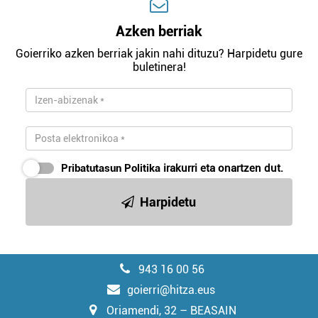
Azken berriak
Goierriko azken berriak jakin nahi dituzu? Harpidetu gure
buletinera!
Pribatutasun Politika
irakurri eta onartzen dut.
Harpidetu
943 16 00 56
goierri@hitza.eus
Oriamendi, 32 – BEASAIN