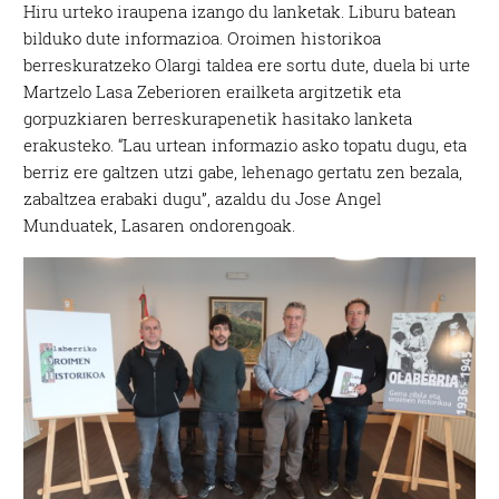
Hiru urteko iraupena izango du lanketak. Liburu batean
bilduko dute informazioa. Oroimen historikoa
berreskuratzeko Olargi taldea ere sortu dute, duela bi urte
Martzelo Lasa Zeberioren erailketa argitzetik eta
gorpuzkiaren berreskurapenetik hasitako lanketa
erakusteko. “Lau urtean informazio asko topatu dugu, eta
berriz ere galtzen utzi gabe, lehenago gertatu zen bezala,
zabaltzea erabaki dugu”, azaldu du Jose Angel
Munduatek, Lasaren ondorengoak.