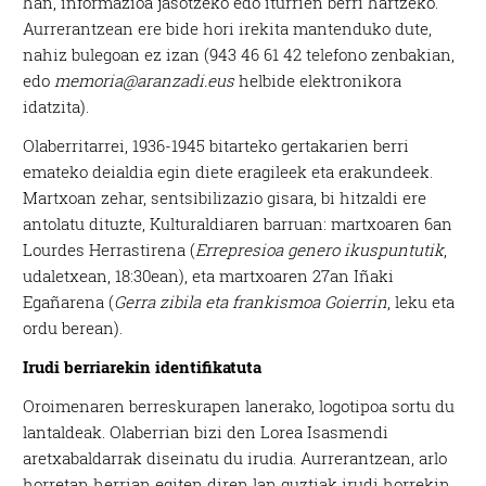
han, informazioa jasotzeko edo iturrien berri hartzeko.
Aurrerantzean ere bide hori irekita mantenduko dute,
nahiz bulegoan ez izan (943 46 61 42 telefono zenbakian,
edo
memoria@aranzadi.eus
helbide elektronikora
idatzita).
Olaberritarrei, 1936-1945 bitarteko gertakarien berri
emateko deialdia egin diete eragileek eta erakundeek.
Martxoan zehar, sentsibilizazio gisara, bi hitzaldi ere
antolatu dituzte, Kulturaldiaren barruan: martxoaren 6an
Lourdes Herrastirena (
Errepresioa genero ikuspuntutik
,
udaletxean, 18:30ean), eta martxoaren 27an Iñaki
Egañarena (
Gerra zibila eta frankismoa Goierrin
, leku eta
ordu berean).
Irudi berriarekin identifikatuta
Oroimenaren berreskurapen lanerako, logotipoa sortu du
lantaldeak. Olaberrian bizi den Lorea Isasmendi
aretxabaldarrak diseinatu du irudia. Aurrerantzean, arlo
horretan herrian egiten diren lan guztiak irudi horrekin