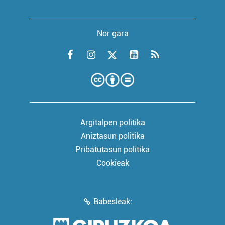
Nor gara
Argitalpen politika
Aniztasun politika
Pribatutasun politika
Cookieak
Babesleak: