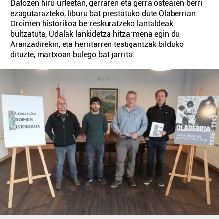
Datozen hiru urteetan, gerraren eta gerra ostearen berri
ezagutarazteko, liburu bat prestatuko dute Olaberrian.
Oroimen historikoa berreskuratzeko lantaldeak
bultzatuta, Udalak lankidetza hitzarmena egin du
Aranzadirekin, eta herritarren testigantzak bilduko
dituzte, martxoan bulego bat jarrita.