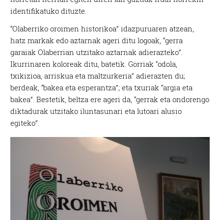
identifikatuko dituzte.
“Olaberriko oroimen historikoa” idazpuruaren atzean,
hatz markak edo aztarnak ageri ditu logoak, “gerra
garaiak Olaberrian utzitako aztarnak adierazteko”.
Ikurrinaren koloreak ditu, batetik. Gorriak “odola,
txikizioa, arriskua eta maltzurkeria” adierazten du;
berdeak, “bakea eta esperantza”; eta txuriak “argia eta
bakea”. Bestetik, beltza ere ageri da, “gerrak eta ondorengo
diktadurak utzitako iluntasunari eta lutoari alusio
egiteko”.