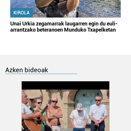
KIROLA
Unai Urkia zegamarrak laugarren egin du euli-
arrantzako beteranoen Munduko Txapelketan
Azken bideoak