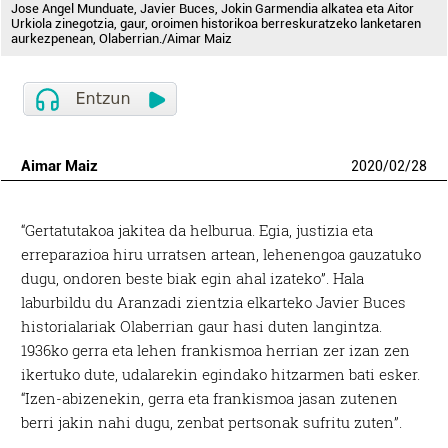
Jose Angel Munduate, Javier Buces, Jokin Garmendia alkatea eta Aitor
Urkiola zinegotzia, gaur, oroimen historikoa berreskuratzeko lanketaren
aurkezpenean, Olaberrian./Aimar Maiz
Aimar Maiz
2020
/
02
/
28
“Gertatutakoa jakitea da helburua. Egia, justizia eta
erreparazioa hiru urratsen artean, lehenengoa gauzatuko
dugu, ondoren beste biak egin ahal izateko”. Hala
laburbildu du Aranzadi zientzia elkarteko Javier Buces
historialariak Olaberrian gaur hasi duten langintza.
1936ko gerra eta lehen frankismoa herrian zer izan zen
ikertuko dute, udalarekin egindako hitzarmen bati esker.
“Izen-abizenekin, gerra eta frankismoa jasan zutenen
berri jakin nahi dugu, zenbat pertsonak sufritu zuten”.