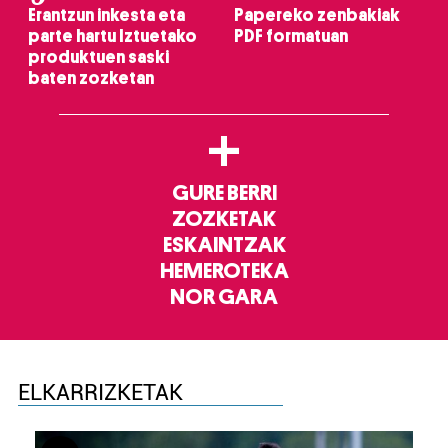
Erantzun inkesta eta
Papereko zenbakiak
parte hartu Iztuetako
PDF formatuan
produktuen saski
baten zozketan
+
GURE BERRI
ZOZKETAK
ESKAINTZAK
HEMEROTEKA
NOR GARA
ELKARRIZKETAK