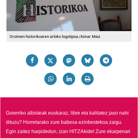
Oroimen historikoaren arloko logotipoa./Aimar Maiz
Goierriko albisteak euskaraz, libre eta kalitatez jaso nahi
dituzu?
Horretarako zure babesa ezinbestekoa zaigu.
Egin zaitez harpidedun, izan HITZAkide!
Zure ekarpenari