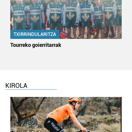
TXIRRINDULARITZA
Tourreko goierritarrak
KIROLA