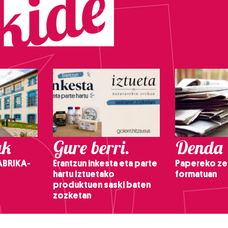
ak
Gure berri.
Denda
ABRIKA-
Erantzun inkesta eta parte
Papereko ze
hartu Iztuetako
formatuan
produktuen saski baten
zozketan