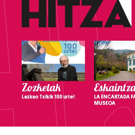
Zozketak
Eskaintz
Lazkao Txikik 100 urte!
LA ENCARTADA F
MUSEOA