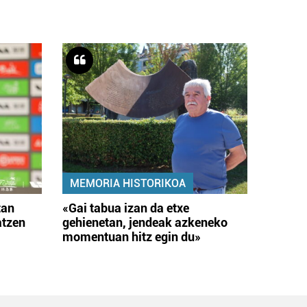
MEMORIA HISTORIKOA
tan
«Gai tabua izan da etxe
atzen
gehienetan, jendeak azkeneko
momentuan hitz egin du»