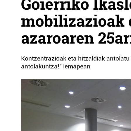
Goierriko Ikas
mobilizazioak 
azaroaren 25ar
Kontzentrazioak eta hitzaldiak antolatu 
antolakuntza!" lemapean