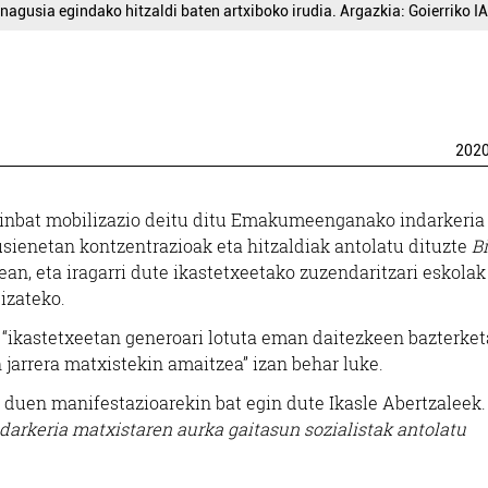
 nagusia egindako hitzaldi baten artxiboko irudia. Argazkia: Goierriko IA
202
ainbat mobilizazio deitu ditu Emakumeenganako indarkeria
usienetan kontzentrazioak eta hitzaldiak antolatu dituzte
Bi
an, eta iragarri dute ikastetxeetako zuzendaritzari eskolak
izateko.
a “ikastetxeetan generoari lotuta eman daitezkeen bazterket
 jarrera matxistekin amaitzea” izan behar luke.
 duen manifestazioarekin bat egin dute Ikasle Abertzaleek.
darkeria matxistaren aurka gaitasun sozialistak antolatu