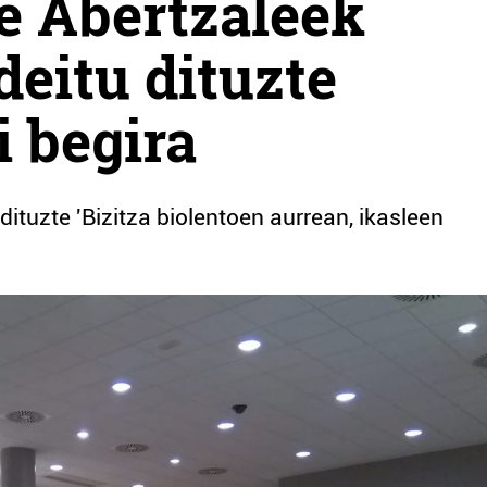
le Abertzaleek
deitu dituzte
i begira
dituzte 'Bizitza biolentoen aurrean, ikasleen