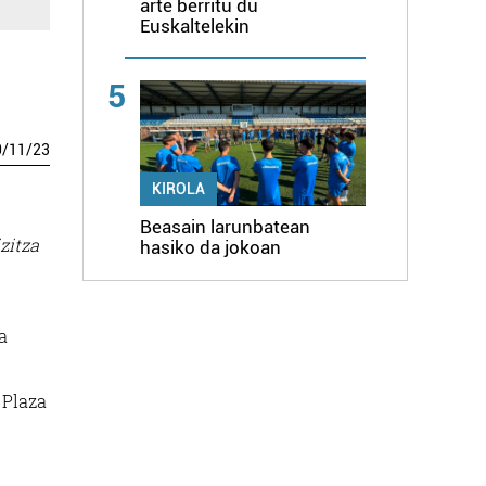
arte berritu du
Euskaltelekin
5
0
/
11
/
23
KIROLA
Beasain larunbatean
zitza
hasiko da jokoan
a
 Plaza