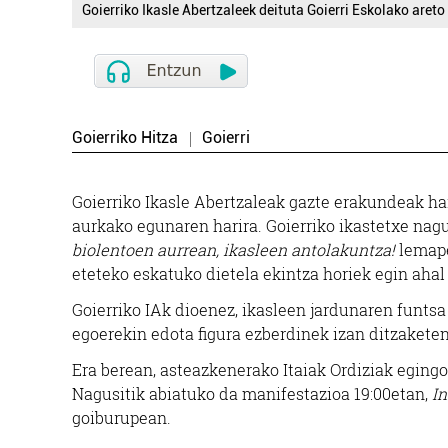
Goierriko Ikasle Abertzaleek deituta Goierri Eskolako areto
Goierriko Hitza
Goierri
Goierriko Ikasle Abertzaleak gazte erakundeak h
aurkako egunaren harira. Goierriko ikastetxe nag
biolentoen aurrean, ikasleen antolakuntza!
lemape
eteteko eskatuko dietela ekintza horiek egin ahal 
Goierriko IAk dioenez, ikasleen jardunaren funts
egoerekin edota figura ezberdinek izan ditzaketen
Era berean, asteazkenerako Itaiak Ordiziak egingo
Nagusitik abiatuko da manifestazioa 19:00etan,
In
goiburupean.