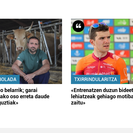
BOLADA
TXIRRINDULARITZA
o belarrik; garai
«Entrenatzen duzun bidee
ako oso erreta daude
lehiatzeak gehiago motib
guztiak»
zaitu»