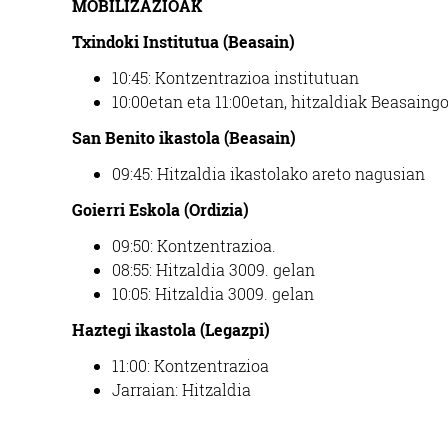
MOBILIZAZIOAK
Txindoki Institutua (Beasain)
10:45: Kontzentrazioa institutuan
10:00etan eta 11:00etan, hitzaldiak Beasain
San Benito ikastola (Beasain)
09:45: Hitzaldia ikastolako areto nagusian
Goierri Eskola (Ordizia)
09:50: Kontzentrazioa.
08:55: Hitzaldia 3009. gelan
10:05: Hitzaldia 3009. gelan
Haztegi ikastola (Legazpi)
11:00: Kontzentrazioa
Jarraian: Hitzaldia