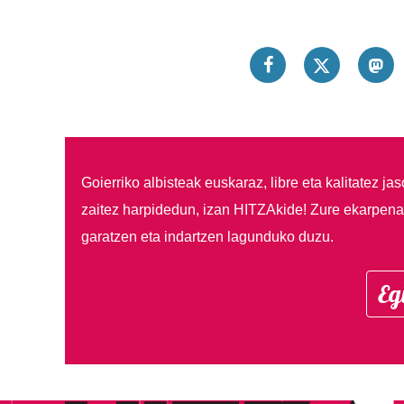
Goierriko albisteak euskaraz, libre eta kalitatez ja
zaitez harpidedun, izan HITZAkide!
Zure ekarpenar
garatzen eta indartzen lagunduko duzu.
Eg