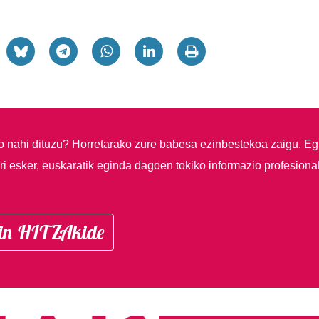
so nahi dituzu?
Horretarako zure babesa ezinbestekoa zaigu. Eg
i esker, euskaratik eginda dagoen tokiko informazio profesiona
in HITZAkide