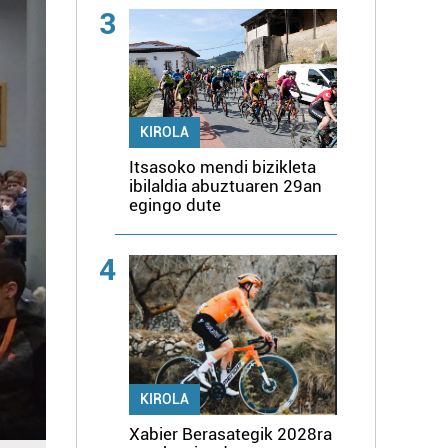
3
KIROLA
Itsasoko mendi bizikleta
ibilaldia abuztuaren 29an
egingo dute
4
KIROLA
Xabier Berasategik 2028ra