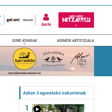
Sartu
GURE ATARIAK
ADIMEN ARTIFIZIALA
Azken 3 egunetako irakurrienak
1