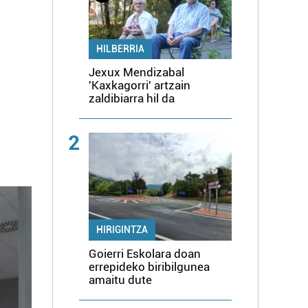
HILBERRIA
Jexux Mendizabal
'Kaxkagorri' artzain
zaldibiarra hil da
2
HIRIGINTZA
Goierri Eskolara doan
errepideko biribilgunea
amaitu dute