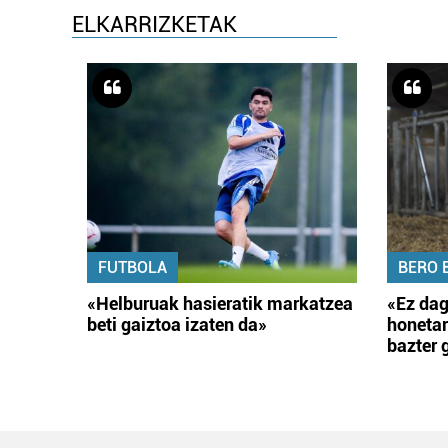
ELKARRIZKETAK
FUTBOLA
BERO 
«Helburuak hasieratik markatzea
«Ez dag
beti gaiztoa izaten da»
honetar
bazter 