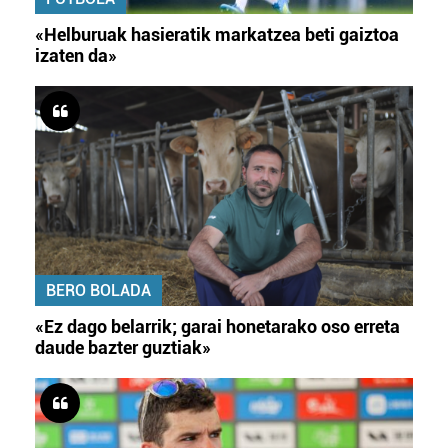
«Helburuak hasieratik markatzea beti gaiztoa
izaten da»
BERO BOLADA
«Ez dago belarrik; garai honetarako oso erreta
daude bazter guztiak»