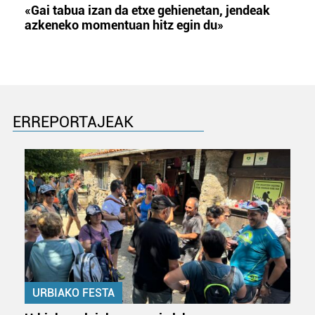
«Gai tabua izan da etxe gehienetan, jendeak
azkeneko momentuan hitz egin du»
ERREPORTAJEAK
URBIAKO FESTA