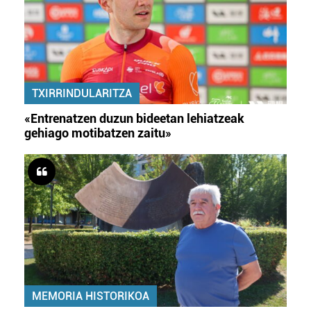
TXIRRINDULARITZA
«Entrenatzen duzun bideetan lehiatzeak
gehiago motibatzen zaitu»
MEMORIA HISTORIKOA