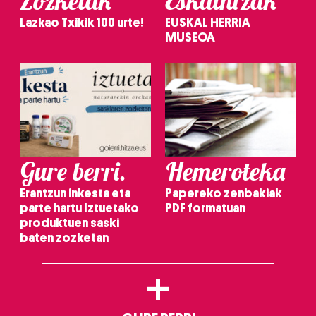
Zozketak
Eskaintzak
Lazkao Txikik 100 urte!
EUSKAL HERRIA
MUSEOA
Gure berri.
Hemeroteka
Erantzun inkesta eta
Papereko zenbakiak
parte hartu Iztuetako
PDF formatuan
produktuen saski
baten zozketan
+