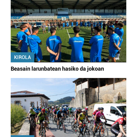
zure baimena Cookieen adierazpenean.
Webgune honek cookie propioak eta hirugarrenen cookie-
fitxategiak erabiltzen ditu. Zure esperientzia eta
zerbitzuak hobetzeko asmoz, cookie teknologiaz
baliatzen gara. Ohar hau onartuz gero, teknologia hori
erabiltzeko baimen esplizitua ematen diguzu.
Gehiago
KIROLA
irakurri
Beasain larunbatean hasiko da jokoan