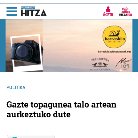
Sartu
POLITIKA
Gazte topagunea talo artean
aurkeztuko dute