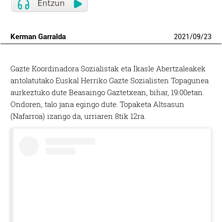
Kerman Garralda
2021
/
09
/
23
Gazte Koordinadora Sozialistak eta Ikasle Abertzaleakek
antolatutako Euskal Herriko Gazte Sozialisten Topagunea
aurkeztuko dute Beasaingo Gaztetxean, bihar, 19:00etan.
Ondoren, talo jana egingo dute. Topaketa Altsasun
(Nafarroa) izango da, urriaren 8tik 12ra.