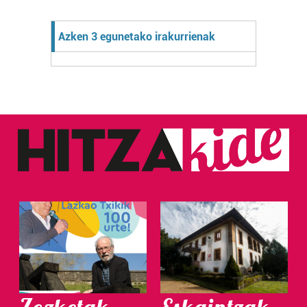
Azken 3 egunetako irakurrienak