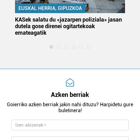
EUSKAL HERRIA, GIPUZKOA
KASek salatu du «jazarpen poliziala» jasan
Pa
dutela gose direnei ogitartekoak
da
emateagatik
«s
Azken berriak
Goierriko azken berriak jakin nahi dituzu? Harpidetu gure
buletinera!