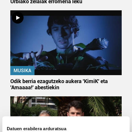
Urbiako zelaiak erromeria leku
MUSIKA
Odik berria ezagutzeko aukera 'KimiK' eta
'Amaaaa!' abestiekin
Datuen erabilera arduratsua