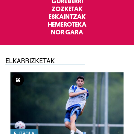
GURE BERRI
ZOZKETAK
ESKAINTZAK
HEMEROTEKA
NOR GARA
ELKARRIZKETAK
FUTBOLA