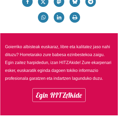
Goierriko albisteak euskaraz, libre eta kalitatez jaso nahi
dituzu?
Horretarako zure babesa ezinbestekoa zaigu.
Egin zaitez harpidedun, izan HITZAkide!
Zure ekarpenari
esker, euskaratik eginda dagoen tokiko informazio
profesionala garatzen eta indartzen lagunduko duzu.
Egin HITZAkide