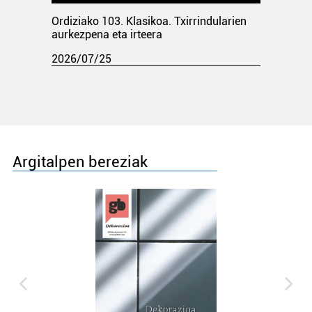
Ordiziako 103. Klasikoa. Txirrindularien
aurkezpena eta irteera
2026/07/25
Argitalpen bereziak