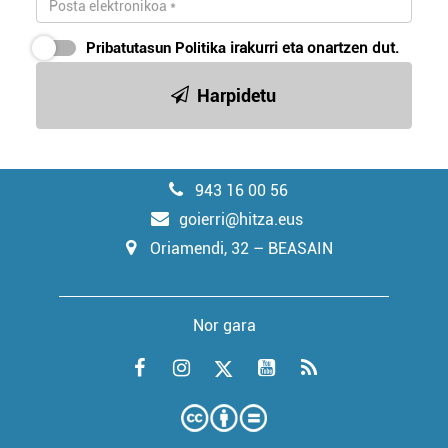
Pribatutasun Politika
irakurri eta onartzen dut.
Harpidetu
943 16 00 56
goierri@hitza.eus
Oriamendi, 32 – BEASAIN
Nor gara