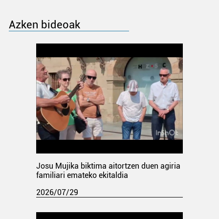
Azken bideoak
Josu Mujika biktima aitortzen duen agiria
familiari emateko ekitaldia
2026/07/29