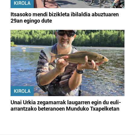
KIROLA
Itsasoko mendi bizikleta ibilaldia abuztuaren
29an egingo dute
KIROLA
Unai Urkia zegamarrak laugarren egin du euli-
arrantzako beteranoen Munduko Txapelketan