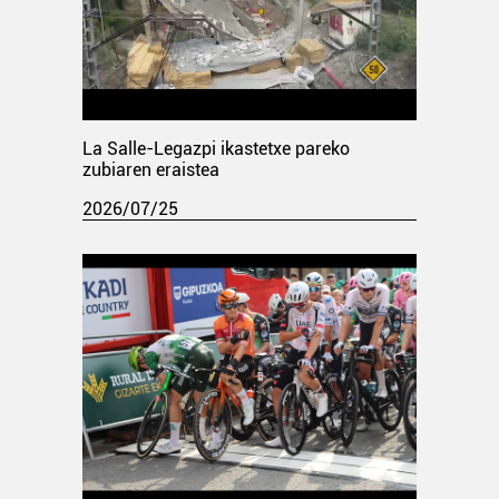
La Salle-Legazpi ikastetxe pareko
zubiaren eraistea
2026/07/25