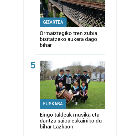
GIZARTEA
Ormaiztegiko tren zubia
bisitatzeko aukera dago
bihar
5
EUSKARA
Eingo taldeak musika eta
dantza saioa eskainiko du
bihar Lazkaon