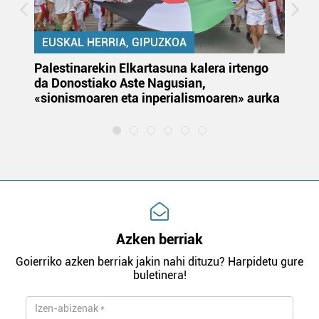
EUSKAL HERRIA, GIPUZKOA
Palestinarekin Elkartasuna kalera irtengo
Do
da Donostiako Aste Nagusian,
du
«sionismoaren eta inperialismoaren» aurka
et
Azken berriak
Goierriko azken berriak jakin nahi dituzu? Harpidetu gure
buletinera!