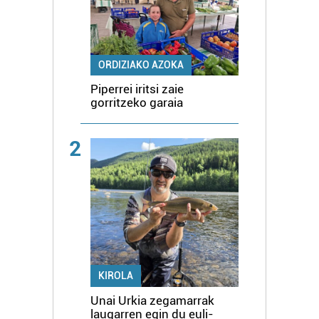
ORDIZIAKO AZOKA
Piperrei iritsi zaie
gorritzeko garaia
2
KIROLA
Unai Urkia zegamarrak
laugarren egin du euli-