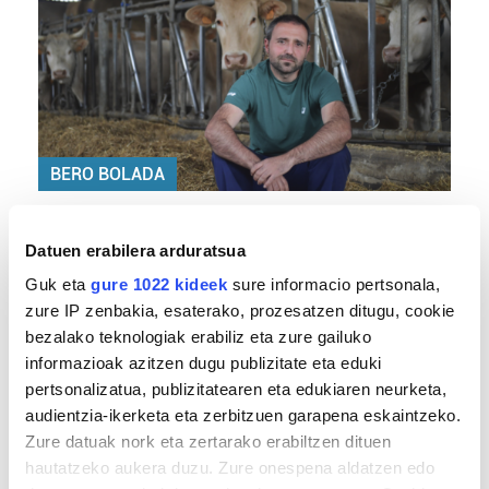
BERO BOLADA
«Ez dago belarrik; garai honetarako oso erreta
daude bazter guztiak»
Datuen erabilera arduratsua
Guk eta
gure 1022 kideek
sure informacio pertsonala,
zure IP zenbakia, esaterako, prozesatzen ditugu, cookie
bezalako teknologiak erabiliz eta zure gailuko
informazioak azitzen dugu publizitate eta eduki
pertsonalizatua, publizitatearen eta edukiaren neurketa,
audientzia-ikerketa eta zerbitzuen garapena eskaintzeko.
Zure datuak nork eta zertarako erabiltzen dituen
hautatzeko aukera duzu. Zure onespena aldatzen edo