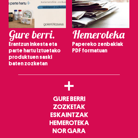
Gure berri.
Hemeroteka
Erantzun inkesta eta
Papereko zenbakiak
parte hartu Iztuetako
PDF formatuan
produktuen saski
baten zozketan
+
GURE BERRI
ZOZKETAK
ESKAINTZAK
HEMEROTEKA
NOR GARA