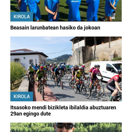
KIROLA
Beasain larunbatean hasiko da jokoan
KIROLA
Itsasoko mendi bizikleta ibilaldia abuztuaren
29an egingo dute