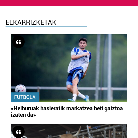
ELKARRIZKETAK
FUTBOLA
«Helburuak hasieratik markatzea beti gaiztoa
izaten da»