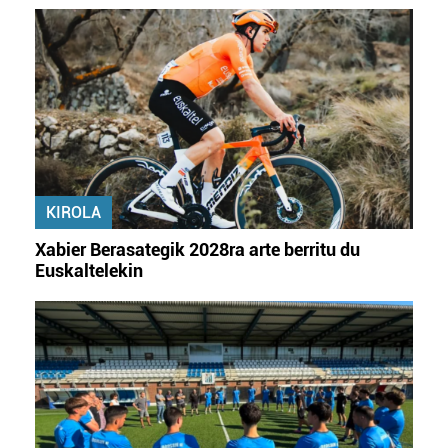
KIROLA
Xabier Berasategik 2028ra arte berritu du
Euskaltelekin