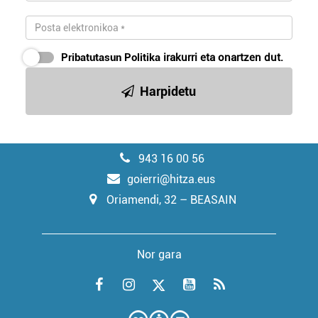
Pribatutasun Politika
irakurri eta onartzen dut.
Harpidetu
943 16 00 56
goierri@hitza.eus
Oriamendi, 32 – BEASAIN
Nor gara