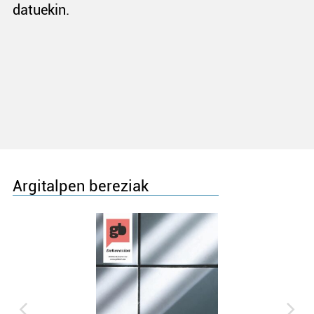
datuekin.
Argitalpen bereziak