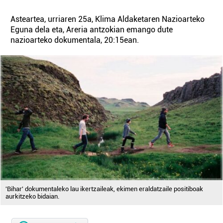
Asteartea, urriaren 25a, Klima Aldaketaren Nazioarteko
Eguna dela eta, Areria antzokian emango dute
nazioarteko dokumentala, 20:15ean.
'Bihar' dokumentaleko lau ikertzaileak, ekimen eraldatzaile positiboak
aurkitzeko bidaian.