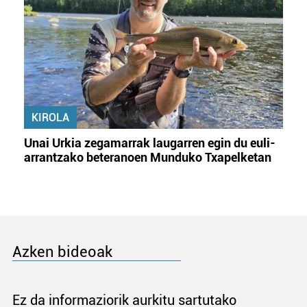
KIROLA
Unai Urkia zegamarrak laugarren egin du euli-
arrantzako beteranoen Munduko Txapelketan
Azken bideoak
Ez da informaziorik aurkitu sartutako