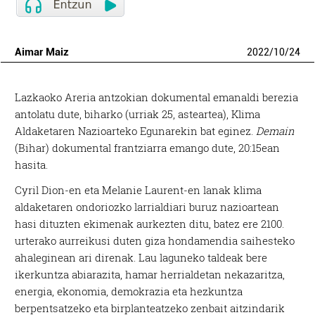
Aimar Maiz
2022
/
10
/
24
Lazkaoko Areria antzokian dokumental emanaldi berezia
antolatu dute, biharko (urriak 25, asteartea), Klima
Aldaketaren Nazioarteko Egunarekin bat eginez.
Demain
(Bihar) dokumental frantziarra emango dute, 20:15ean
hasita.
Cyril Dion-en eta Melanie Laurent-en lanak klima
aldaketaren ondoriozko larrialdiari buruz nazioartean
hasi dituzten ekimenak aurkezten ditu, batez ere 2100.
urterako aurreikusi duten giza hondamendia saihesteko
ahaleginean ari direnak. Lau laguneko taldeak bere
ikerkuntza abiarazita, hamar herrialdetan nekazaritza,
energia, ekonomia, demokrazia eta hezkuntza
berpentsatzeko eta birplanteatzeko zenbait aitzindarik