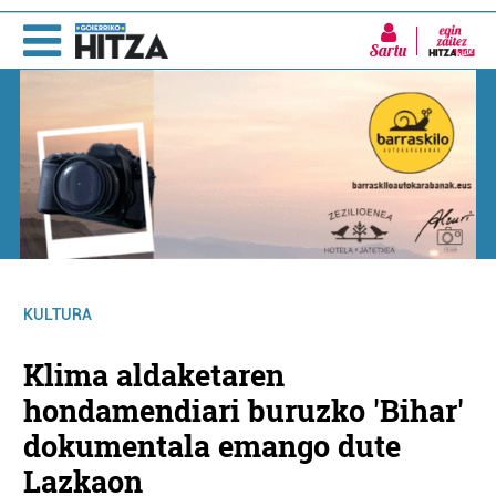
Sartu
KULTURA
Klima aldaketaren
hondamendiari buruzko 'Bihar'
dokumentala emango dute
Lazkaon