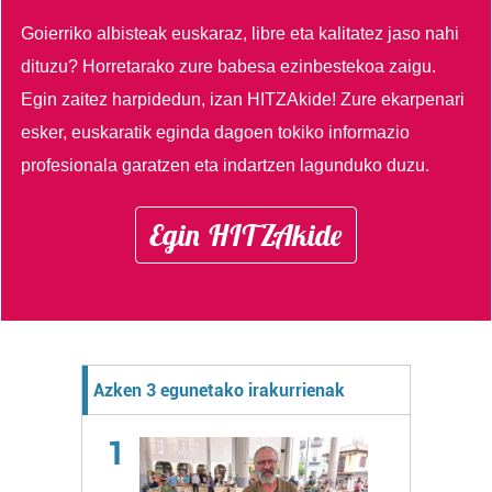
Goierriko albisteak euskaraz, libre eta kalitatez jaso nahi
dituzu?
Horretarako zure babesa ezinbestekoa zaigu.
Egin zaitez harpidedun, izan HITZAkide!
Zure ekarpenari
esker, euskaratik eginda dagoen tokiko informazio
profesionala garatzen eta indartzen lagunduko duzu.
Egin HITZAkide
Azken 3 egunetako irakurrienak
1