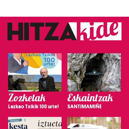
Zozketak
Eskaintzak
Lazkao Txikik 100 urte!
SANTIMAMIÑE