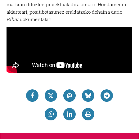
martxan dituzten proiektuak dira oinarri. Hondamendi
aldarteari, positibotasunez eraldatzeko dohaina dario
Bihar
dokumentalari.