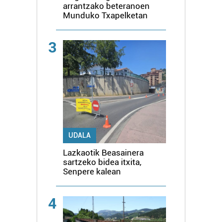
arrantzako beteranoen
Munduko Txapelketan
3
UDALA
Lazkaotik Beasainera
sartzeko bidea itxita,
Senpere kalean
4