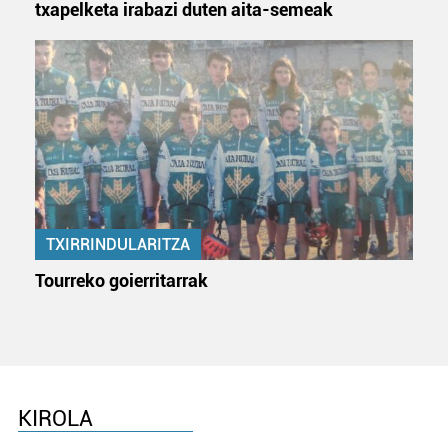
txapelketa irabazi duten aita-semeak
TXIRRINDULARITZA
Tourreko goierritarrak
KIROLA