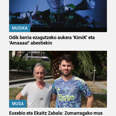
MUSIKA
Odik berria ezagutzeko aukera 'KimiK' eta
'Amaaaa!' abestiekin
MUSA
Euxebio eta Ekaitz Zabala: Zumarragako mus