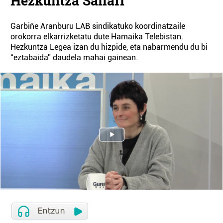
Hezkuntza Sailari"
Garbiñe Aranburu LAB sindikatuko koordinatzaile
orokorra elkarrizketatu dute Hamaika Telebistan.
Hezkuntza Legea izan du hizpide, eta nabarmendu du bi
“eztabaida” daudela mahai gainean.