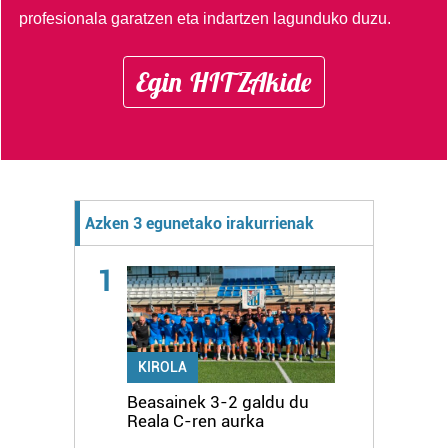
profesionala garatzen eta indartzen lagunduko duzu.
Egin HITZAkide
Azken 3 egunetako irakurrienak
1
KIROLA
Beasainek 3-2 galdu du
Reala C-ren aurka