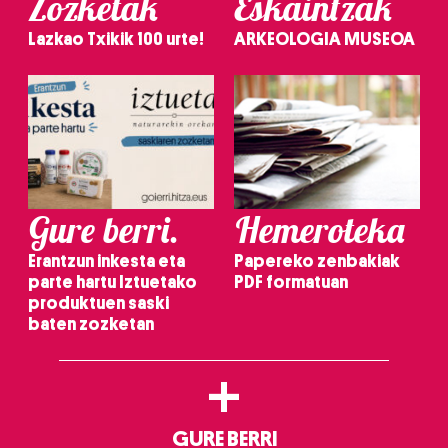
Zozketak
Eskaintzak
Lazkao Txikik 100 urte!
ARKEOLOGIA MUSEOA
Gure berri.
Hemeroteka
Erantzun inkesta eta
Papereko zenbakiak
parte hartu Iztuetako
PDF formatuan
produktuen saski
baten zozketan
+
GURE BERRI