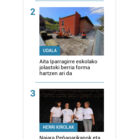
2
UDALA
Aita Iparragirre eskolako
jolastoki berria forma
hartzen ari da
3
HERRI KIROLAK
Naiara Peñagarikanok eta