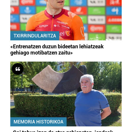
TXIRRINDULARITZA
«Entrenatzen duzun bideetan lehiatzeak
gehiago motibatzen zaitu»
MEMORIA HISTORIKOA