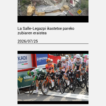
La Salle-Legazpi ikastetxe pareko
zubiaren eraistea
2026/07/25