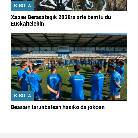
KIROLA
Xabier Berasategik 2028ra arte berritu du
Euskaltelekin
KIROLA
Beasain larunbatean hasiko da jokoan