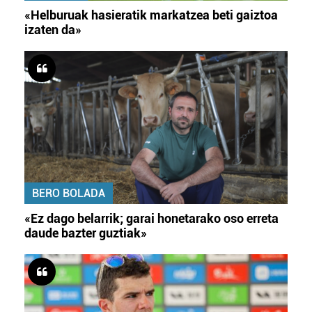
«Helburuak hasieratik markatzea beti gaiztoa
izaten da»
BERO BOLADA
«Ez dago belarrik; garai honetarako oso erreta
daude bazter guztiak»