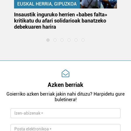
EUSKAL HERRIA, GIPUZKOA
Insaustik inguruko herrien «babes falta»
KA
kritikatu du afari solidarioak banatzeko
du
debekuaren harira
e
Azken berriak
Goierriko azken berriak jakin nahi dituzu? Harpidetu gure
buletinera!