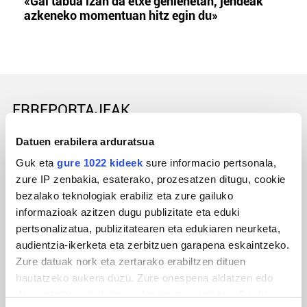
«Gai tabua izan da etxe gehienetan, jendeak
azkeneko momentuan hitz egin du»
ERREPORTAJEAK
Datuen erabilera arduratsua
Guk eta
gure 1022 kideek
sure informacio pertsonala,
zure IP zenbakia, esaterako, prozesatzen ditugu, cookie
bezalako teknologiak erabiliz eta zure gailuko
informazioak azitzen dugu publizitate eta eduki
pertsonalizatua, publizitatearen eta edukiaren neurketa,
audientzia-ikerketa eta zerbitzuen garapena eskaintzeko.
Zure datuak nork eta zertarako erabiltzen dituen
URBIAKO FESTA
hautatzeko aukera duzu. Zure onespena aldatzen edo
deuseztatzen ahal duzu edozein momentutan, Cookie
Urbiako zelaiak erromeria leku