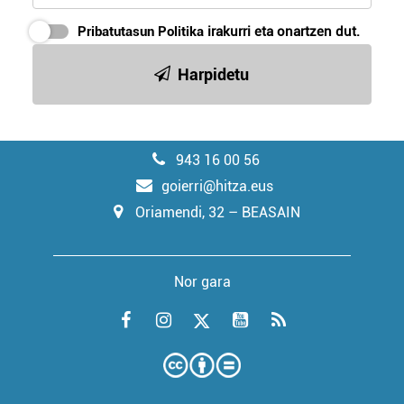
Pribatutasun Politika
irakurri eta onartzen dut.
Harpidetu
943 16 00 56
goierri@hitza.eus
Oriamendi, 32 – BEASAIN
Nor gara