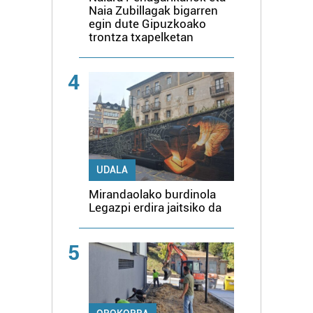
Naia Zubillagak bigarren
egin dute Gipuzkoako
trontza txapelketan
4
UDALA
Mirandaolako burdinola
Legazpi erdira jaitsiko da
5