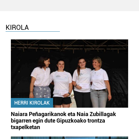
KIROLA
HERRI KIROLAK
Naiara Peñagarikanok eta Naia Zubillagak
bigarren egin dute Gipuzkoako trontza
txapelketan