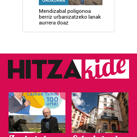
OROKORRA
Mendizabal poligonoa
berriz urbanizatzeko lanak
aurrera doaz