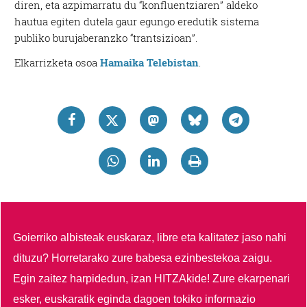
diren, eta azpimarratu du “konfluentziaren” aldeko
hautua egiten dutela gaur egungo eredutik sistema
publiko burujaberanzko “trantsizioan”.
Elkarrizketa osoa
Hamaika Telebistan
.
Goierriko albisteak euskaraz, libre eta kalitatez jaso nahi
dituzu?
Horretarako zure babesa ezinbestekoa zaigu.
Egin zaitez harpidedun, izan HITZAkide!
Zure ekarpenari
esker, euskaratik eginda dagoen tokiko informazio