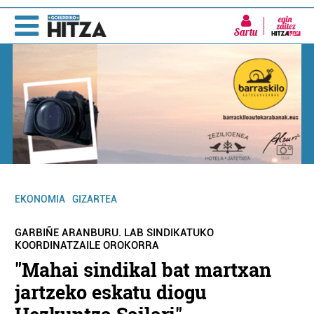
Sartu
EKONOMIA
GIZARTEA
GARBIÑE ARANBURU. LAB SINDIKATUKO
KOORDINATZAILE OROKORRA
"Mahai sindikal bat martxan
jartzeko eskatu diogu