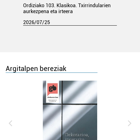
Ordiziako 103. Klasikoa. Txirrindularien
aurkezpena eta irteera
2026/07/25
Argitalpen bereziak