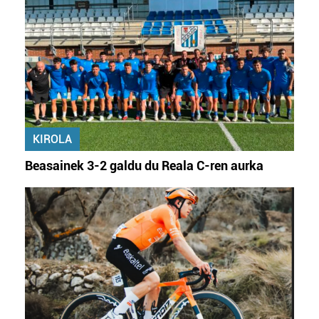
KIROLA
Beasainek 3-2 galdu du Reala C-ren aurka