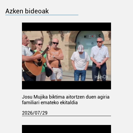
Azken bideoak
Josu Mujika biktima aitortzen duen agiria
familiari emateko ekitaldia
2026/07/29