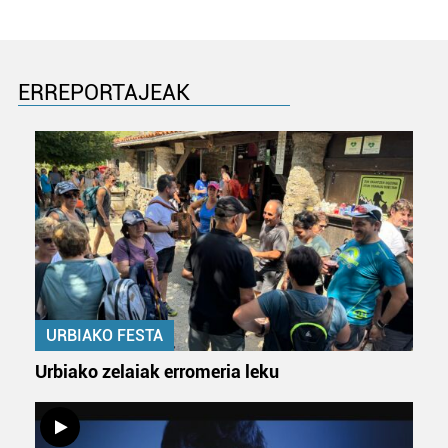
irakurri
ERREPORTAJEAK
URBIAKO FESTA
Urbiako zelaiak erromeria leku