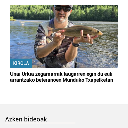
KIROLA
Unai Urkia zegamarrak laugarren egin du euli-
arrantzako beteranoen Munduko Txapelketan
Azken bideoak