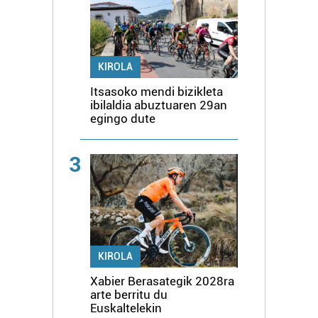
KIROLA
Itsasoko mendi bizikleta
ibilaldia abuztuaren 29an
egingo dute
3
KIROLA
Xabier Berasategik 2028ra
arte berritu du
Euskaltelekin