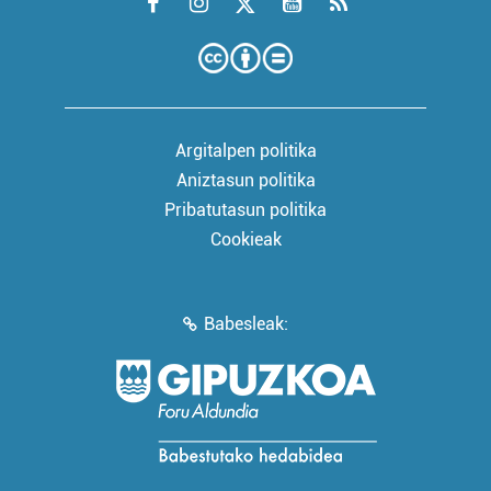
Argitalpen politika
Aniztasun politika
Pribatutasun politika
Cookieak
Babesleak: