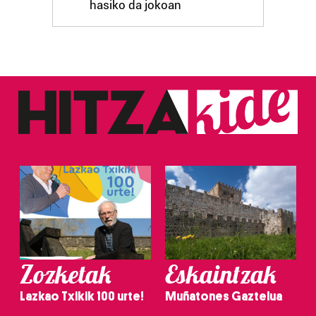
hasiko da jokoan
Zozketak
Eskaintzak
Lazkao Txikik 100 urte!
Muñatones Gaztelua