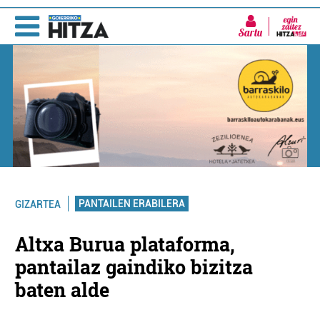
Sartu
PANTAILEN ERABILERA
GIZARTEA
Altxa Burua plataforma,
pantailaz gaindiko bizitza
baten alde