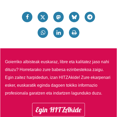
Goierriko albisteak euskaraz, libre eta kalitatez jaso nahi
dituzu?
Horretarako zure babesa ezinbestekoa zaigu.
Egin zaitez harpidedun, izan HITZAkide!
Zure ekarpenari
esker, euskaratik eginda dagoen tokiko informazio
profesionala garatzen eta indartzen lagunduko duzu.
Egin HITZAkide