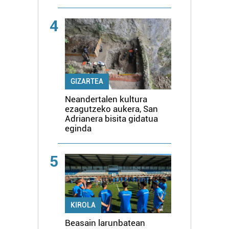
4
GIZARTEA
Neandertalen kultura
ezagutzeko aukera, San
Adrianera bisita gidatua
eginda
5
KIROLA
Beasain larunbatean