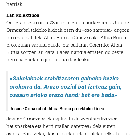
herriak.
Lan kolektiboa
Ordizian azaroaren 28an egin zuten aurkezpena. Josune
Ormazabal taldeko kideak esan du «oso saretuta» dagoen
proiektu bat dela Altxa Burua. «Gipuzkoako Altxa Burua
proiektuan sartuta gaude, eta bailaran Goierriko Altxa
Burua sortzen ari gara. Babes handia ematen du beste
herri batzuetan egin dutena ikusteak».
«Sakelakoak erabiltzearen gaineko kezka
orokorra da. Arazo sozial bat izateaz gain,
osasun arloko arazo handi bat ere bada»
Josune Ormazabal. Altxa Burua proiektuko kidea
Josune Ormazabalek esplikatu du «sentsibilizazioa,
hausnarketa eta herri mailan saretzea» dela euren
asmoa. Saretzeko, ikastetxeekin eta udalekin elkartu dira.