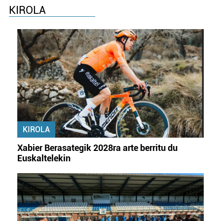
KIROLA
KIROLA
Xabier Berasategik 2028ra arte berritu du
Euskaltelekin