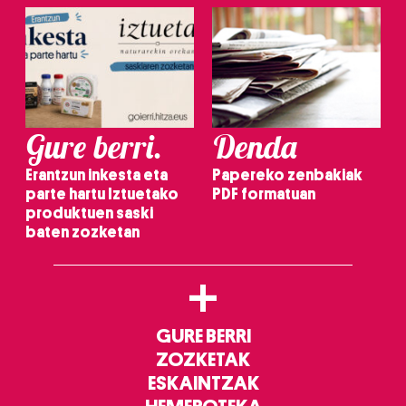
Gure berri.
Denda
Erantzun inkesta eta
Papereko zenbakiak
parte hartu Iztuetako
PDF formatuan
produktuen saski
baten zozketan
+
GURE BERRI
ZOZKETAK
ESKAINTZAK