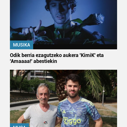
MUSIKA
Odik berria ezagutzeko aukera 'KimiK' eta
'Amaaaa!' abestiekin