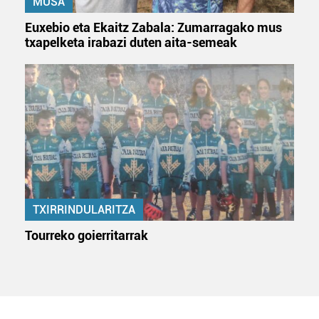
MUSA
Euxebio eta Ekaitz Zabala: Zumarragako mus
txapelketa irabazi duten aita-semeak
TXIRRINDULARITZA
Tourreko goierritarrak