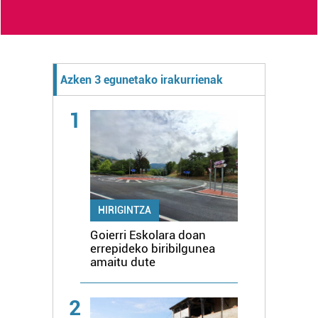
Azken 3 egunetako irakurrienak
1
HIRIGINTZA
Goierri Eskolara doan
errepideko biribilgunea
amaitu dute
2