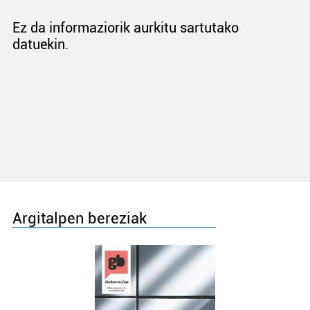
Ez da informaziorik aurkitu sartutako
datuekin.
Argitalpen bereziak