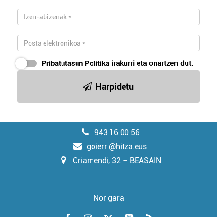
Pribatutasun Politika
irakurri eta onartzen dut.
Harpidetu
943 16 00 56
goierri@hitza.eus
Oriamendi, 32 – BEASAIN
Nor gara