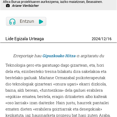
Altxa Burua proiektuaren aurkezpena, iazko maiatzean, Beasainen.
Ariane Vierbücher
Lide Egizala Urteaga
2024
/
12
/
16
Erreportaje hau
Gipuzkoako Hitza
-n argitaratu du
Teknologia gero eta garatuago dago gizartean, eta, hori
dela eta, ezinbesteko tresna bilakatu dira sakelakoa eta
bestelako gailuak. Maitane Ormazabal psikoterapeutak
dio teknologiak gizarteari «onura ugari» ekarri dizkiola,
baina, aldi berean, «funtsezkoa» dela gailuei erabilera
«egokia» ematea; bestela, eragin ditzaketen albo kalteak
«oso larriak» izan daitezke. Hain justu, haurrek pantailei
ematen dieten «erabilera goiztiarrak eta desegokiak»
kezkatuta, iaz hausnarketa prozesu bat hasi zuten Araba,