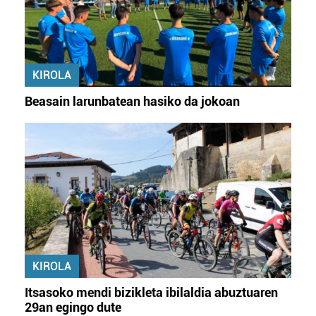
KIROLA
Beasain larunbatean hasiko da jokoan
KIROLA
Itsasoko mendi bizikleta ibilaldia abuztuaren
29an egingo dute