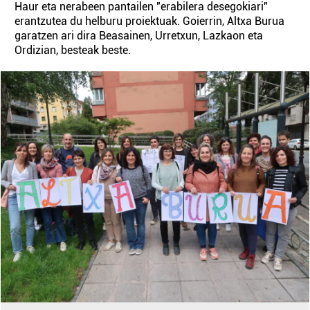
Haur eta nerabeen pantailen "erabilera desegokiari"
erantzutea du helburu proiektuak. Goierrin, Altxa Burua
garatzen ari dira Beasainen, Urretxun, Lazkaon eta
Ordizian, besteak beste.