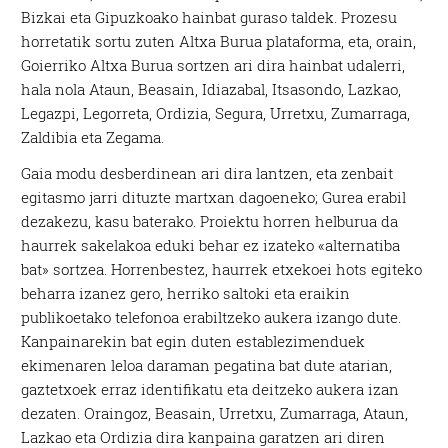
Bizkai eta Gipuzkoako hainbat guraso taldek. Prozesu
horretatik sortu zuten Altxa Burua plataforma, eta, orain,
Goierriko Altxa Burua sortzen ari dira hainbat udalerri,
hala nola Ataun, Beasain, Idiazabal, Itsasondo, Lazkao,
Legazpi, Legorreta, Ordizia, Segura, Urretxu, Zumarraga,
Zaldibia eta Zegama.
Gaia modu desberdinean ari dira lantzen, eta zenbait
egitasmo jarri dituzte martxan dagoeneko; Gurea erabil
dezakezu, kasu baterako. Proiektu horren helburua da
haurrek sakelakoa eduki behar ez izateko «alternatiba
bat» sortzea. Horrenbestez, haurrek etxekoei hots egiteko
beharra izanez gero, herriko saltoki eta eraikin
publikoetako telefonoa erabiltzeko aukera izango dute.
Kanpainarekin bat egin duten establezimenduek
ekimenaren leloa daraman pegatina bat dute atarian,
gaztetxoek erraz identifikatu eta deitzeko aukera izan
dezaten. Oraingoz, Beasain, Urretxu, Zumarraga, Ataun,
Lazkao eta Ordizia dira kanpaina garatzen ari diren