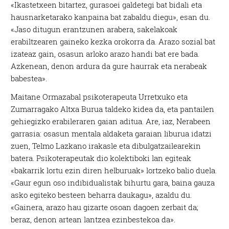
«Ikastetxeen bitartez, gurasoei galdetegi bat bidali eta
hausnarketarako kanpaina bat zabaldu diegu», esan du.
«Jaso ditugun erantzunen arabera, sakelakoak
erabiltzearen gaineko kezka orokorra da. Arazo sozial bat
izateaz gain, osasun arloko arazo handi bat ere bada.
Azkenean, denon ardura da gure haurrak eta nerabeak
babestea».
Maitane Ormazabal psikoterapeuta Urretxuko eta
Zumarragako Altxa Burua taldeko kidea da, eta pantailen
gehiegizko erabileraren gaian aditua. Are, iaz, Nerabeen
garrasia: osasun mentala aldaketa garaian liburua idatzi
zuen, Telmo Lazkano irakasle eta dibulgatzailearekin
batera. Psikoterapeutak dio kolektiboki lan egiteak
«bakarrik lortu ezin diren helburuak» lortzeko balio duela.
«Gaur egun oso indibidualistak bihurtu gara, baina gauza
asko egiteko besteen beharra daukagu», azaldu du.
«Gainera, arazo hau gizarte osoan dagoen zerbait da;
beraz, denon artean lantzea ezinbestekoa da».