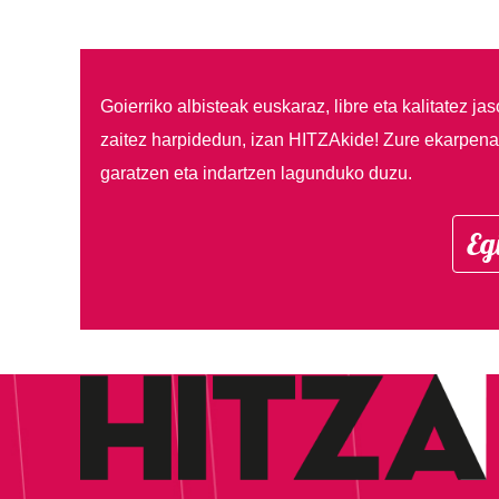
Goierriko albisteak euskaraz, libre eta kalitatez ja
zaitez harpidedun, izan HITZAkide!
Zure ekarpenar
garatzen eta indartzen lagunduko duzu.
Eg