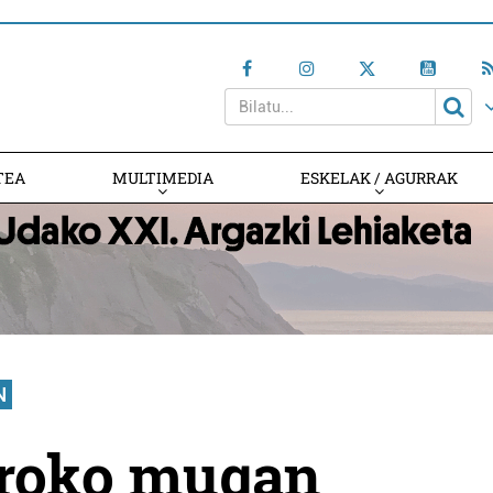
TEA
MULTIMEDIA
ESKELAK / AGURRAK
N
troko mugan