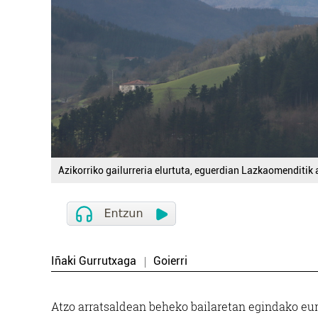
Azikorriko gailurreria elurtuta, eguerdian Lazkaomenditik 
Iñaki Gurrutxaga
Goierri
Atzo arratsaldean beheko bailaretan egindako eur