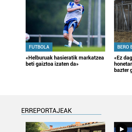
FUTBOLA
BERO 
«Helburuak hasieratik markatzea
«Ez dag
beti gaiztoa izaten da»
honetar
bazter 
ERREPORTAJEAK