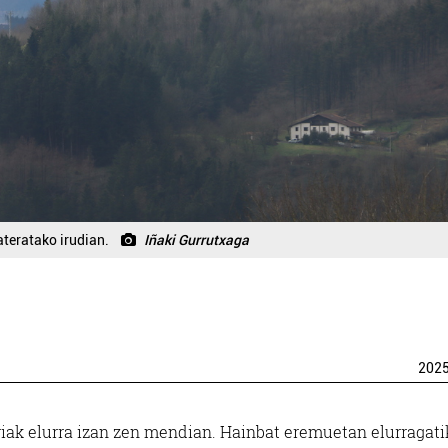
ateratako irudian.
Iñaki Gurrutxaga
202
iak elurra izan zen mendian. Hainbat eremuetan elurragati