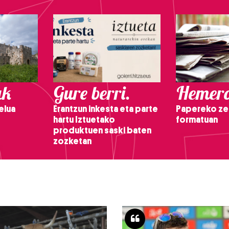
ak
Gure berri.
Hemero
elua
Erantzun inkesta eta parte
Papereko ze
hartu Iztuetako
formatuan
produktuen saski baten
zozketan