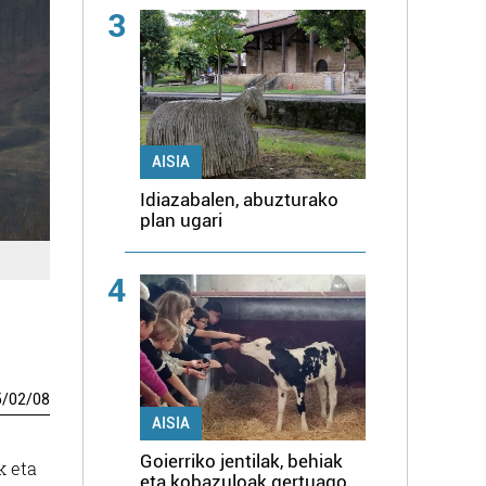
3
AISIA
Idiazabalen, abuzturako
plan ugari
4
5
/
02
/
08
AISIA
Goierriko jentilak, behiak
k eta
eta kobazuloak gertuago,