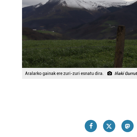
Aralarko gainak ere zuri-zuri esnatu dira.
Iñaki Gurru