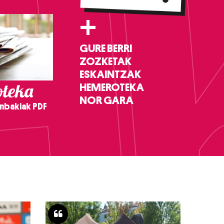
+
GURE BERRI
ZOZKETAK
ESKAINTZAK
teka
HEMEROTEKA
NOR GARA
nbakiak PDF