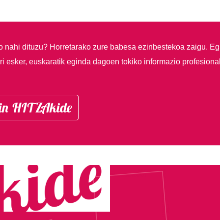
so nahi dituzu?
Horretarako zure babesa ezinbestekoa zaigu. Eg
i esker, euskaratik eginda dagoen tokiko informazio profesiona
in HITZAkide