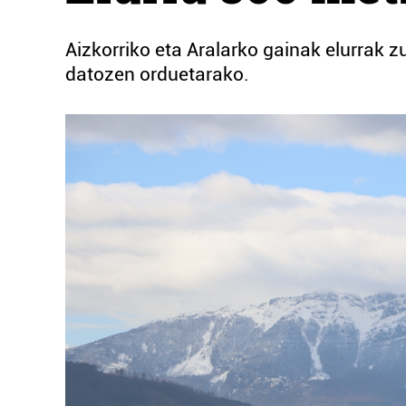
Aizkorriko eta Aralarko gainak elurrak zu
datozen orduetarako.