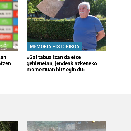
MEMORIA HISTORIKOA
tan
«Gai tabua izan da etxe
atzen
gehienetan, jendeak azkeneko
momentuan hitz egin du»