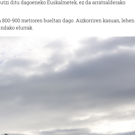
 utzi ditu dagoeneko Euskalmetek, ez da arratsalderako
rra 800-900 metroren bueltan dago. Aizkorriren kasuan, lehen
indako elurrak.