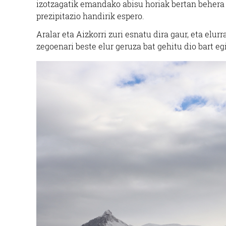
izotzagatik emandako abisu horiak bertan behera
prezipitazio handirik espero.
Aralar eta Aizkorri zuri esnatu dira gaur, eta elu
zegoenari beste elur geruza bat gehitu dio bart eg