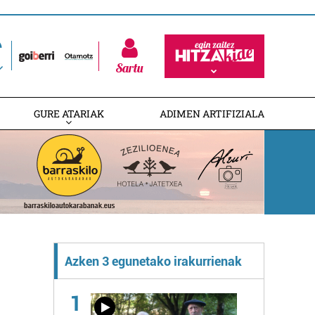
Sartu
GURE ATARIAK
ADIMEN ARTIFIZIALA
Azken 3 egunetako irakurrienak
1