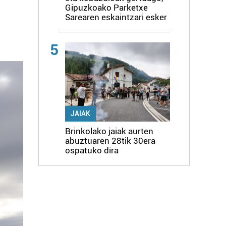
Gipuzkoako Parketxe
Sarearen eskaintzari esker
5
JAIAK
Brinkolako jaiak aurten
abuztuaren 28tik 30era
ospatuko dira