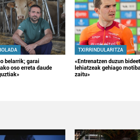
BOLADA
TXIRRINDULARITZA
o belarrik; garai
«Entrenatzen duzun bidee
ako oso erreta daude
lehiatzeak gehiago motib
guztiak»
zaitu»