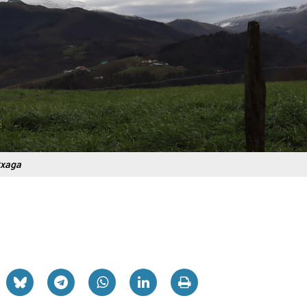
txaga