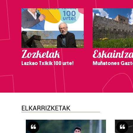
Zozketak
Eskaintz
Lazkao Txikik 100 urte!
Muñatones Gazt
ELKARRIZKETAK