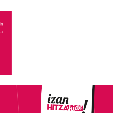
in
la