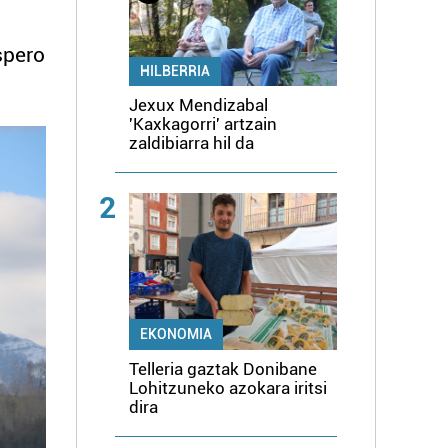
spero
HILBERRIA
Jexux Mendizabal
'Kaxkagorri' artzain
zaldibiarra hil da
2
EKONOMIA
Telleria gaztak Donibane
Lohitzuneko azokara iritsi
dira