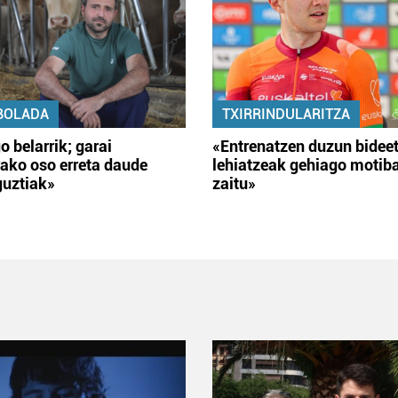
BOLADA
TXIRRINDULARITZA
o belarrik; garai
«Entrenatzen duzun bidee
ako oso erreta daude
lehiatzeak gehiago motib
guztiak»
zaitu»