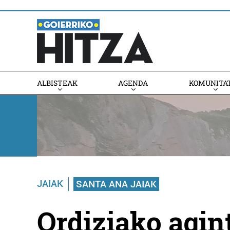
ALBISTEAK
AGENDA
KOMUNITA
AGENDAN PARTE HARTU
JAIAK
SANTA ANA JAIAK
Ordiziako agin