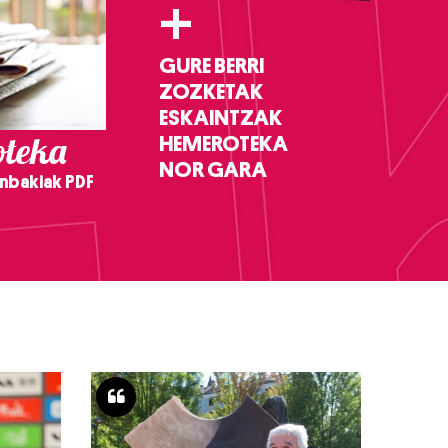
+
GURE BERRI
ZOZKETAK
ESKAINTZAK
teka
HEMEROTEKA
NOR GARA
nbakiak PDF