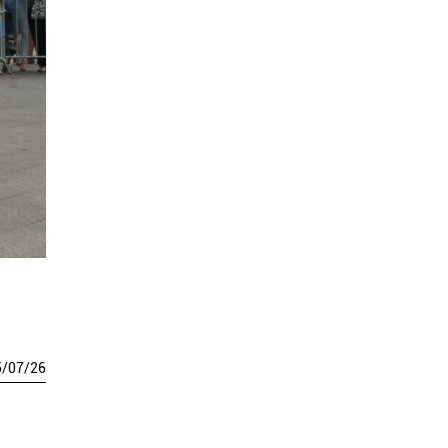
5
/
07
/
26