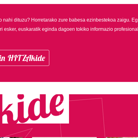
so nahi dituzu?
Horretarako zure babesa ezinbestekoa zaigu. Eg
i esker, euskaratik eginda dagoen tokiko informazio profesiona
in HITZAkide