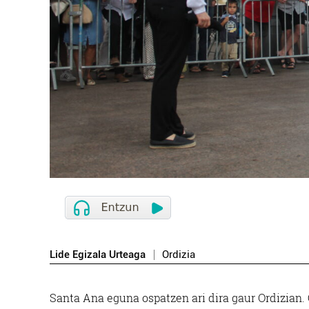
Lide Egizala Urteaga
Ordizia
Santa Ana eguna ospatzen ari dira gaur Ordizian. 