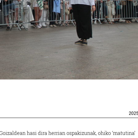
202
Goizaldean hasi dira herrian ospakizunak, ohiko ‘matutina’