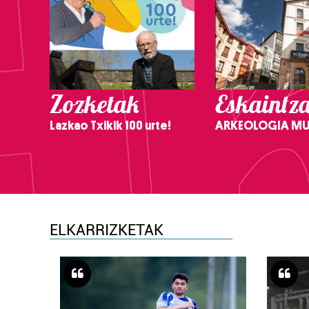
Zozketak
Eskaintz
Lazkao Txikik 100 urte!
ARKEOLOGIA M
ELKARRIZKETAK