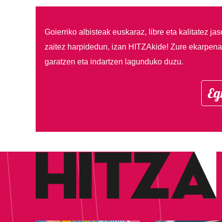
Goierriko albisteak euskaraz, libre eta kalitatez ja
zaitez harpidedun, izan HITZAkide!
Zure ekarpenar
garatzen eta indartzen lagunduko duzu.
Eg