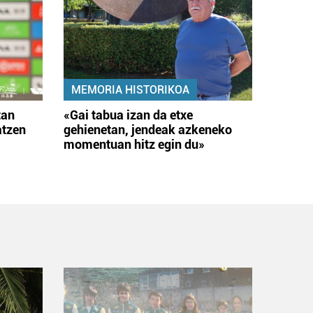
MEMORIA HISTORIKOA
tan
«Gai tabua izan da etxe
atzen
gehienetan, jendeak azkeneko
momentuan hitz egin du»