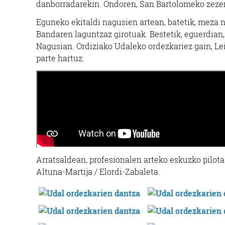
danborradarekin. Ondoren, San Bartolomeko zezen 
Eguneko ekitaldi nagusien artean, batetik, meza 
Bandaren laguntzaz girotuak. Bestetik, eguerdian,
Nagusian. Ordiziako Udaleko ordezkariez gain, Lei
parte hartuz.
Arratsaldean, profesionalen arteko eskuzko pilota
Altuna-Martija / Elordi-Zabaleta.