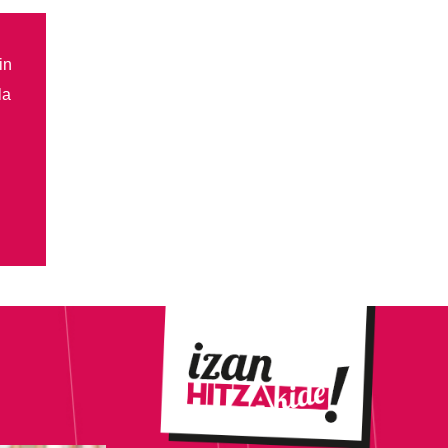
in
la