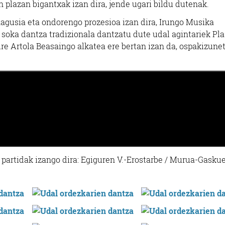
plazan bigantxak izan dira, jende ugari bildu dutenak.
nagusia eta ondorengo prozesioa izan dira, Irungo Musika
 soka dantza tradizionala dantzatu dute udal agintariek Pl
re Artola Beasaingo alkatea ere bertan izan da, ospakizune
 partidak izango dira: Egiguren V.-Erostarbe / Murua-Gaskue