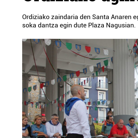
Ordiziako zaindaria den Santa Anaren egu
soka dantza egin dute Plaza Nagusian.