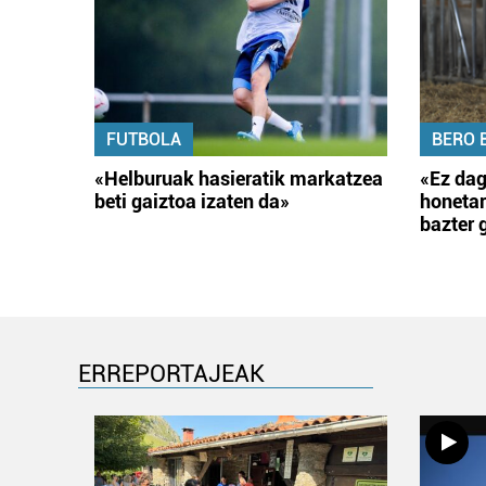
FUTBOLA
BERO 
«Helburuak hasieratik markatzea
«Ez dag
beti gaiztoa izaten da»
honetar
bazter 
ERREPORTAJEAK