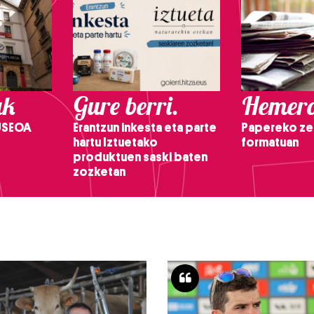
ak
Gure berri.
Hemero
USEOA
Erantzun inkesta eta parte
Papereko ze
hartu Iztuetako
formatuan
produktuen saski baten
zozketan