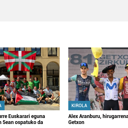
A
KIROLA
rre Euskarari eguna
Alex Aranburu, hirugarren
en 5ean ospatuko da
Getxon