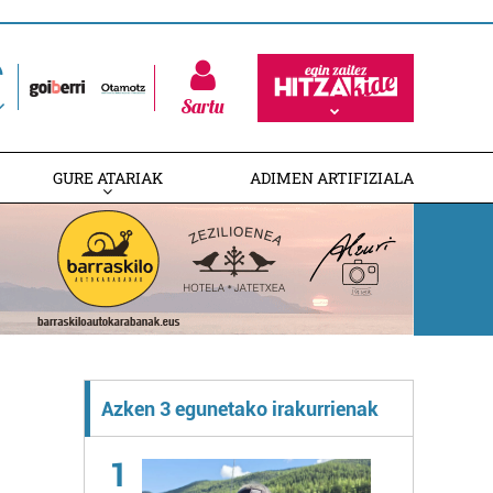
Sartu
GURE ATARIAK
ADIMEN ARTIFIZIALA
Azken 3 egunetako irakurrienak
1