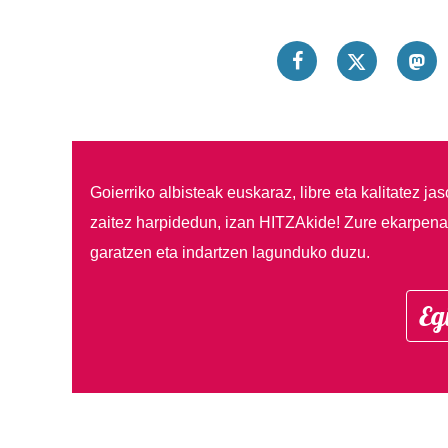
Goierriko albisteak euskaraz, libre eta kalitatez ja
zaitez harpidedun, izan HITZAkide!
Zure ekarpenar
garatzen eta indartzen lagunduko duzu.
Eg