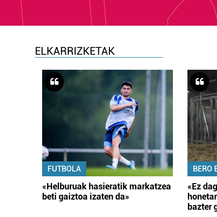
ELKARRIZKETAK
FUTBOLA
BERO 
«Helburuak hasieratik markatzea
«Ez dag
beti gaiztoa izaten da»
honetar
bazter 