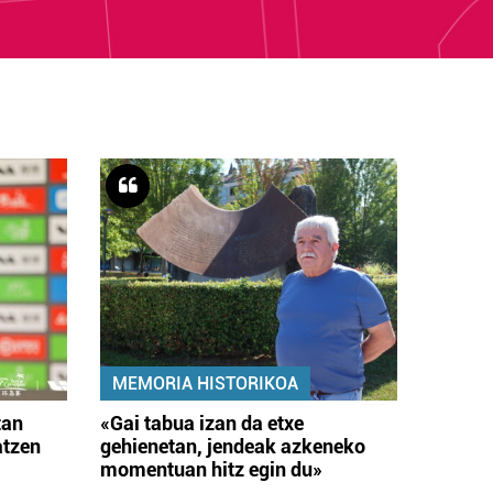
MEMORIA HISTORIKOA
tan
«Gai tabua izan da etxe
atzen
gehienetan, jendeak azkeneko
momentuan hitz egin du»