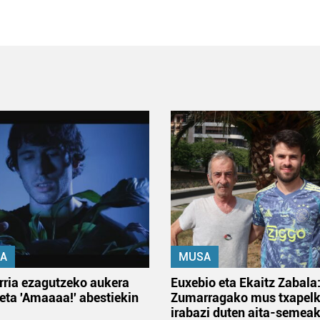
A
MUSA
rria ezagutzeko aukera
Euxebio eta Ekaitz Zabala
 eta 'Amaaaa!' abestiekin
Zumarragako mus txapelk
irabazi duten aita-semea