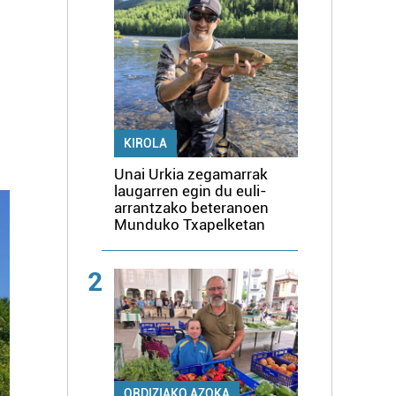
KIROLA
Unai Urkia zegamarrak
laugarren egin du euli-
arrantzako beteranoen
Munduko Txapelketan
2
ORDIZIAKO AZOKA