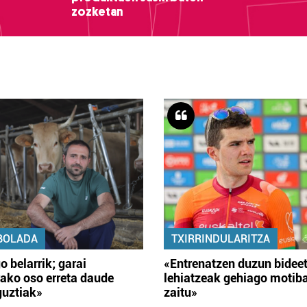
zozketan
BOLADA
TXIRRINDULARITZA
o belarrik; garai
«Entrenatzen duzun bidee
ako oso erreta daude
lehiatzeak gehiago motib
guztiak»
zaitu»