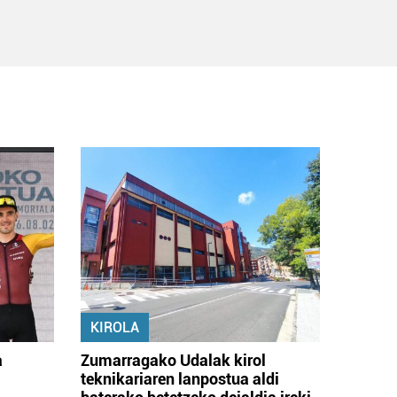
KIROLA
a
Zumarragako Udalak kirol
teknikariaren lanpostua aldi