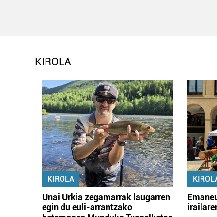
KIROLA
KIROLA
KIROL
Unai Urkia zegamarrak laugarren
Emaneu
egin du euli-arrantzako
irailar