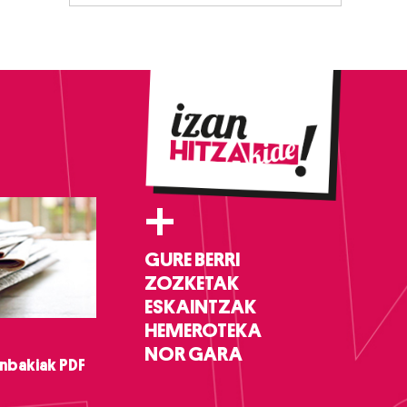
+
GURE BERRI
ZOZKETAK
ESKAINTZAK
HEMEROTEKA
NOR GARA
nbakiak PDF