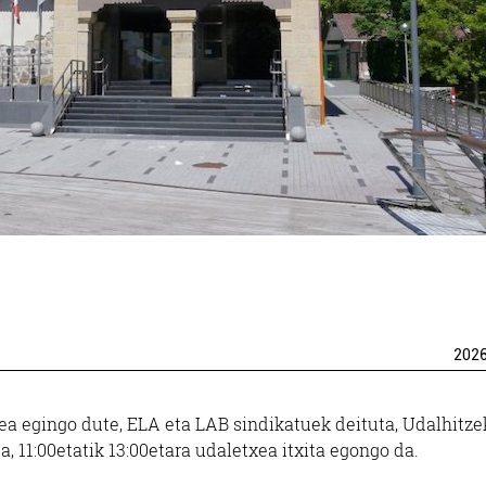
202
tea egingo dute, ELA eta LAB sindikatuek deituta, Udalhitze
, 11:00etatik 13:00etara udaletxea itxita egongo da.