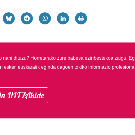
so nahi dituzu?
Horretarako zure babesa ezinbestekoa zaigu. Eg
i esker, euskaratik eginda dagoen tokiko informazio profesiona
in HITZAkide