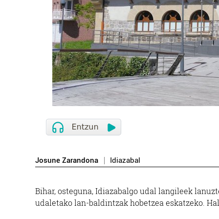
Josune Zarandona
Idiazabal
Bihar, osteguna, Idiazabalgo udal langileek lanuz
udaletako lan-baldintzak hobetzea eskatzeko. Hala