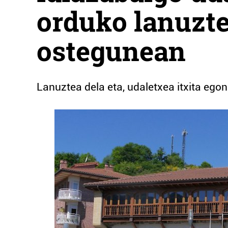
orduko lanuzte
ostegunean
Lanuztea dela eta, udaletxea itxita ego