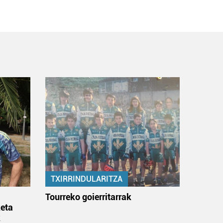
TXIRRINDULARITZA
:
Tourreko goierritarrak
eta
k