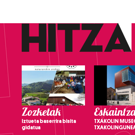
Zozketak
Eskaintz
Iztueta baserrira bisita
TXAKOLIN MUSE
gidatua
TXAKOLINGUNE