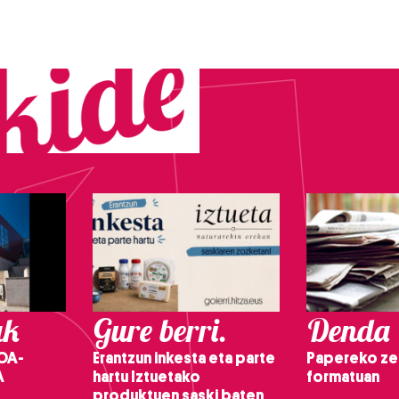
ak
Gure berri.
Denda
OA-
Erantzun inkesta eta parte
Papereko ze
A
hartu Iztuetako
formatuan
produktuen saski baten