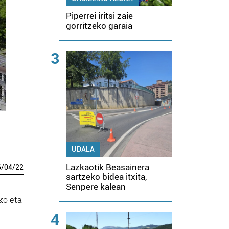
Piperrei iritsi zaie
gorritzeko garaia
3
UDALA
Lazkaotik Beasainera
6
/
04
/
22
sartzeko bidea itxita,
Senpere kalean
ko eta
4