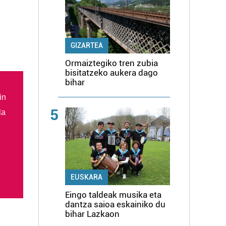
GIZARTEA
Ormaiztegiko tren zubia
bisitatzeko aukera dago
bihar
in
5
la
EUSKARA
Eingo taldeak musika eta
dantza saioa eskainiko du
bihar Lazkaon