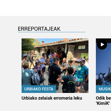
ERREPORTAJEAK
URBIAKO FESTA
MUSIK
Urbiako zelaiak erromeria leku
Odik be
'KimiK'